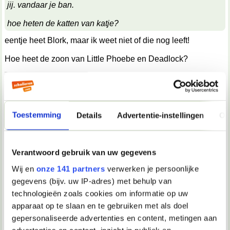
jij. vandaar je ban.
hoe heten de katten van katje?
eentje heet Blork, maar ik weet niet of die nog leeft!
Hoe heet de zoon van Little Phoebe en Deadlock?
__________________
The problem is that humans have victimized animals to such a degree that they
are not even considered victims.
24-02-2021, 21:57
Toestemming
Details
Advertentie-instellingen
Ov
Vasilisa
Blork is helaas niet meer 😭 never forget
Verantwoord gebruik van uw gegevens
__________________
Klovorhop
Wij en
onze 141 partners
verwerken je persoonlijke
gegevens (bijv. uw IP-adres) met behulp van
24-02-2021, 22:31
technologieën zoals cookies om informatie op uw
Verwijderd
apparaat op te slaan en te gebruiken met als doel
gepersonaliseerde advertenties en content, metingen aan
Vasilisa schreef: