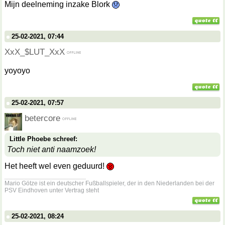
Mijn deelneming inzake Blork
25-02-2021, 07:44
XxX_$LUT_XxX
yoyoyo
25-02-2021, 07:57
betercore
Little Phoebe schreef:
Toch niet anti naamzoek!
Het heeft wel even geduurd!
__________________
Mario Götze ist ein deutscher Fußballspieler, der in den Niederlanden bei der
PSV Eindhoven unter Vertrag steht
25-02-2021, 08:24