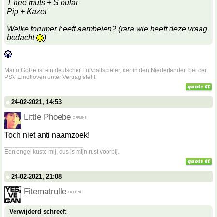
T hee muts + S oular
Pip + Kazet
Welke forumer heeft aambeien? (rara wie heeft deze vraag
bedacht
)
__________________
Mario Götze ist ein deutscher Fußballspieler, der in den Niederlanden bei der
PSV Eindhoven unter Vertrag steht
24-02-2021, 14:53
Little Phoebe
Toch niet anti naamzoek!
__________________
Een engel kuste mij, dus is mijn rust voorbij.
24-02-2021, 21:08
Fitematrulle
Verwijderd schreef: