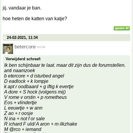
jij. vandaar je ban.
hoe heten de katten van katje?
24-02-2021, 11:34
betercore
Verwijderd schreef:
Ik ben schijnbaar te laat. maar dit zijn dus de forumstellen.
anti naamzoek
b etercore + d isturbed angel
D eadlock + k lompje
k apt r oodbaard + g iftig k evertje
A dore + S hock (volgens mij)
V rome v orstin + p rometheus
Eos + vlindertje
L eeuwtje + w ann
Z ao + r oosje
N ina + not f or sale
R ichard F uld/ A aron + m ilkzhake
M @rco + iemand