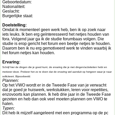
Geboortedatum:
Nationaliteit:
Geslacht:
Burgerlijke staat:
Doelstelling:
Omdat ik momenteel geen werk heb, ben ik op zoek naar
iets leuks. Ik ben erg geïnteresseerd het netjes houden van
fora. Volgend jaar ga ik de studie forumbaas volgen. Die
studie is erop gericht het forum een beetje netjes te houden.
Daarom ben ik nu erg gemotiveerd werk te vinden waarbij ik
het forum netjes kan houden.
Ervaring:
Schrijf hier de dingen die je goed kunt, de ervaring die je met dingen/activiteiten hebt en
motiveer deze. Probeer het zo te doen dat de ervaring wel aansluit op hetgeen waar je naar
solliciteert. Bijvoorbeeld:
Plannen:
Op het VWO wordt er in de Tweede Fase van je verwacht
dat je goed je huiswerk, werkstukken, leren voor repetities,
enzovoorts kan plannen. Ik heb drie jaar in de Tweede Fase
gezeten en heb dan ook veel moeten plannen om VWO te
halen.
Typen:
Dit heb ik mijzelf aangeleerd met een programma op de pc