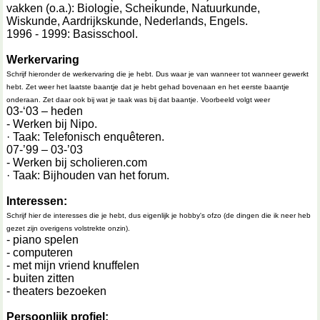
vakken (o.a.): Biologie, Scheikunde, Natuurkunde,
Wiskunde, Aardrijkskunde, Nederlands, Engels.
1996 - 1999: Basisschool.
Werkervaring
Schrijf hieronder de werkervaring die je hebt. Dus waar je van wanneer tot wanneer gewerkt
hebt. Zet weer het laatste baantje dat je hebt gehad bovenaan en het eerste baantje
onderaan. Zet daar ook bij wat je taak was bij dat baantje. Voorbeeld volgt weer
03-‘03 – heden
- Werken bij Nipo.
· Taak: Telefonisch enquêteren.
07-’99 – 03-’03
- Werken bij scholieren.com
· Taak: Bijhouden van het forum.
Interessen:
Schrijf hier de interesses die je hebt, dus eigenlijk je hobby's ofzo (de dingen die ik neer heb
gezet zijn overigens volstrekte onzin).
- piano spelen
- computeren
- met mijn vriend knuffelen
- buiten zitten
- theaters bezoeken
Persoonlijk profiel: