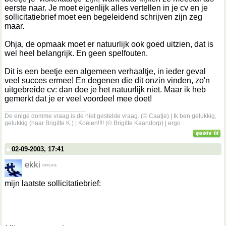
eerste naar. Je moet eigenlijk alles vertellen in je cv en je
sollicitatiebrief moet een begeleidend schrijven zijn zeg
maar.
Ohja, de opmaak moet er natuurlijk ook goed uitzien, dat is
wel heel belangrijk. En geen spelfouten.
Dit is een beetje een algemeen verhaaltje, in ieder geval
veel succes ermee! En degenen die dit onzin vinden, zo'n
uitgebreide cv: dan doe je het natuurlijk niet. Maar ik heb
gemerkt dat je er veel voordeel mee doet!
__________________
De enige domme vraag is de niet gestelde vraag. (© Caatje) | Ik ben gelukkig,
gelukkig (naar Brigitte K.) | Koeien!!!! (© Brigitte Kaandorp) | ergo
02-09-2003, 17:41
ekki
mijn laatste sollicitatiebrief: