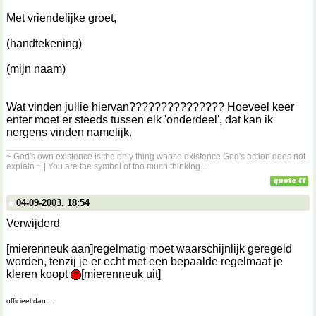
Met vriendelijke groet,
(handtekening)
(mijn naam)
Wat vinden jullie hiervan??????????????? Hoeveel keer
enter moet er steeds tussen elk 'onderdeel', dat kan ik
nergens vinden namelijk.
__________________
~ God's own existence is the only thing whose existence God's action does not
explain ~ | You are the symbol of too much thinking...
04-09-2003, 18:54
Verwijderd
[mierenneuk aan]regelmatig moet waarschijnlijk geregeld
worden, tenzij je er echt met een bepaalde regelmaat je
kleren koopt
[mierenneuk uit]
officieel dan...