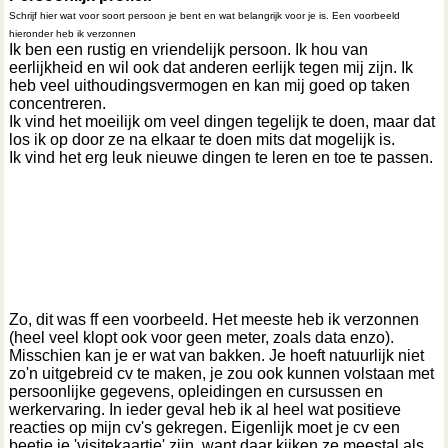
Schrijf hier wat voor soort persoon je bent en wat belangrijk voor je is. Een voorbeeld
hieronder heb ik verzonnen
Ik ben een rustig en vriendelijk persoon. Ik hou van
eerlijkheid en wil ook dat anderen eerlijk tegen mij zijn. Ik
heb veel uithoudingsvermogen en kan mij goed op taken
concentreren.
Ik vind het moeilijk om veel dingen tegelijk te doen, maar dat
los ik op door ze na elkaar te doen mits dat mogelijk is.
Ik vind het erg leuk nieuwe dingen te leren en toe te passen.
Zo, dit was ff een voorbeeld. Het meeste heb ik verzonnen
(heel veel klopt ook voor geen meter, zoals data enzo).
Misschien kan je er wat van bakken. Je hoeft natuurlijk niet
zo'n uitgebreid cv te maken, je zou ook kunnen volstaan met
persoonlijke gegevens, opleidingen en cursussen en
werkervaring. In ieder geval heb ik al heel wat positieve
reacties op mijn cv's gekregen. Eigenlijk moet je cv een
beetje je 'visitekaartje' zijn, want daar kijken ze meestal als