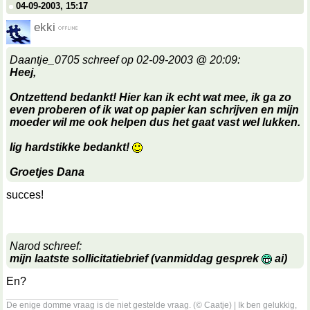
04-09-2003, 15:17
ekki
Daantje_0705 schreef op 02-09-2003 @ 20:09:
Heej,
Ontzettend bedankt! Hier kan ik echt wat mee, ik ga zo
even proberen of ik wat op papier kan schrijven en mijn
moeder wil me ook helpen dus het gaat vast wel lukken.
Iig hardstikke bedankt!
Groetjes Dana
succes!
Narod schreef:
mijn laatste sollicitatiebrief (vanmiddag gesprek
ai)
En?
__________________
De enige domme vraag is de niet gestelde vraag. (© Caatje) | Ik ben gelukkig,