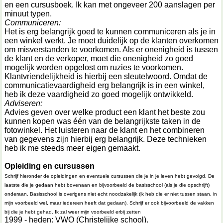
en een cursusboek. Ik kan met ongeveer 200 aanslagen per
minuut typen.
Communiceren:
Het is erg belangrijk goed te kunnen communiceren als je in
een winkel werkt. Je moet duidelijk op de klanten overkomen
om misverstanden te voorkomen. Als er onenigheid is tussen
de klant en de verkoper, moet die onenigheid zo goed
mogelijk worden opgelost om ruzies te voorkomen.
Klantvriendelijkheid is hierbij een sleutelwoord. Omdat de
communicatievaardigheid erg belangrijk is in een winkel,
heb ik deze vaardigheid zo goed mogelijk ontwikkeld.
Adviseren:
Advies geven over welke product een klant het beste zou
kunnen kopen was één van de belangrijkste taken in de
fotowinkel. Het luisteren naar de klant en het combineren
van gegevens zijn hierbij erg belangrijk. Deze technieken
heb ik me steeds meer eigen gemaakt.
Opleiding en cursussen
Schrijf hieronder de opleidingen en eventuele cursussen die je in je leven hebt gevolgd. De
laatste die je gedaan hebt bovenaan en bijvoorbeeld de basisschool (als je die opschrijft)
onderaan. Basisschool is overigens niet echt noodzakelijk (ik heb die er niet tussen staan, in
mijn voorbeeld wel, maar iedereen heeft dat gedaan). Schrijf er ook bijvoorbeeld de vakken
bij die je hebt gehad. Ik zal weer mijn voorbeeld erbij zetten
1999 - heden: VWO (Christelijke school).