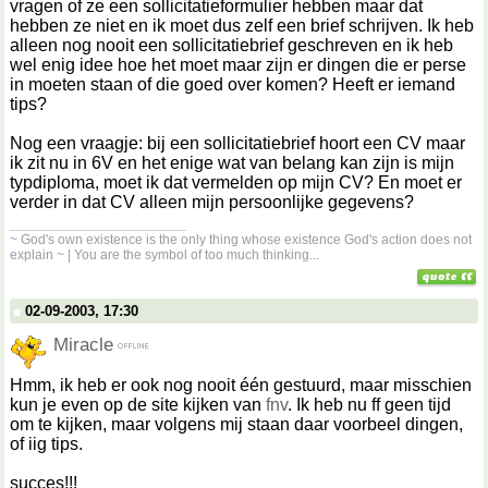
vragen of ze een sollicitatieformulier hebben maar dat
hebben ze niet en ik moet dus zelf een brief schrijven. Ik heb
alleen nog nooit een sollicitatiebrief geschreven en ik heb
wel enig idee hoe het moet maar zijn er dingen die er perse
in moeten staan of die goed over komen? Heeft er iemand
tips?
Nog een vraagje: bij een sollicitatiebrief hoort een CV maar
ik zit nu in 6V en het enige wat van belang kan zijn is mijn
typdiploma, moet ik dat vermelden op mijn CV? En moet er
verder in dat CV alleen mijn persoonlijke gegevens?
__________________
~ God's own existence is the only thing whose existence God's action does not
explain ~ | You are the symbol of too much thinking...
02-09-2003, 17:30
Miracle
Hmm, ik heb er ook nog nooit één gestuurd, maar misschien
kun je even op de site kijken van
fnv
. Ik heb nu ff geen tijd
om te kijken, maar volgens mij staan daar voorbeel dingen,
of iig tips.
succes!!!