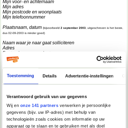
Mijn voor- en achternaam
Mijn adres
Mijn postcode en woonplaats
Mijn telefoonnummer
Plaatsnaam
,
datum
(bijvoorbeeld
2 september 2003
, uitgeschreven is het beste,
dus 02-09-2003 is minder goed)
Naam waar je naar gaat solliciteren
Adres
Postcode en woonplaats
Betreft: open sollicitatie
(of wat anders natuurlijk, na de dubbele punt na betreft
geen hoofdletter en 2 open regels na de zin 'betreft')
Toestemming
Details
Advertentie-instellingen
Ov
Geachte heer/mevrouw,
Hierbij stuur ik u een open sollicitatie voor een functie als
Verantwoord gebruik van uw gegevens
voedingsmedewerkster of een soortgelijke functie.
Wij en
onze 141 partners
verwerken je persoonlijke
Momenteel heb ik, na een jaar, mijn propedeuse
gegevens (bijv. uw IP-adres) met behulp van
ergotherapie gehaald en volgend jaar zal ik de studie
technologieën zoals cookies om informatie op uw
ergotherapie vervolgen. Naast mijn studie zoek ik een
baantje om enige ervaring op te doen en wat bij te
apparaat op te slaan en te gebruiken met als doel