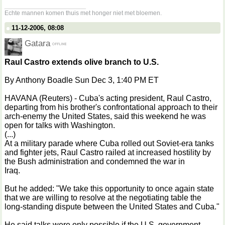
__________________
Echte mannen komen thuis met honger niet met bloemen.
11-12-2006, 08:08
Gatara
Raul Castro extends olive branch to U.S.
By Anthony Boadle Sun Dec 3, 1:40 PM ET
HAVANA (Reuters) - Cuba's acting president, Raul Castro,
departing from his brother's confrontational approach to their
arch-enemy the United States, said this weekend he was
open for talks with Washington.
(...)
At a military parade where Cuba rolled out Soviet-era tanks
and fighter jets, Raul Castro railed at increased hostility by
the Bush administration and condemned the war in
Iraq.
But he added: "We take this opportunity to once again state
that we are willing to resolve at the negotiating table the
long-standing dispute between the United States and Cuba."
He said talks were only possible if the U.S. government