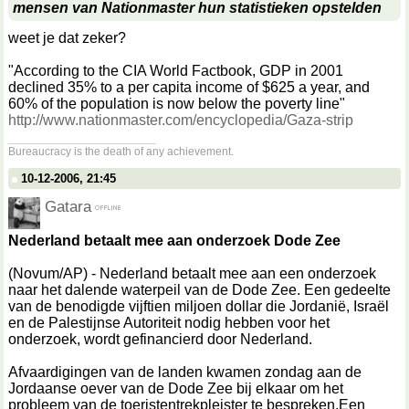
mensen van Nationmaster hun statistieken opstelden
weet je dat zeker?
"According to the CIA World Factbook, GDP in 2001
declined 35% to a per capita income of $625 a year, and
60% of the population is now below the poverty line"
http://www.nationmaster.com/encyclopedia/Gaza-strip
__________________
Bureaucracy is the death of any achievement.
10-12-2006, 21:45
Gatara
Nederland betaalt mee aan onderzoek Dode Zee
(Novum/AP) - Nederland betaalt mee aan een onderzoek
naar het dalende waterpeil van de Dode Zee. Een gedeelte
van de benodigde vijftien miljoen dollar die Jordanië, Israël
en de Palestijnse Autoriteit nodig hebben voor het
onderzoek, wordt gefinancierd door Nederland.
Afvaardigingen van de landen kwamen zondag aan de
Jordaanse oever van de Dode Zee bij elkaar om het
probleem van de toeristentrekpleister te bespreken.Een