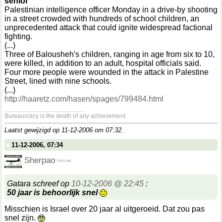
senior
Palestinian intelligence officer Monday in a drive-by shooting
in a street crowded with hundreds of school children, an
unprecedented attack that could ignite widespread factional
fighting.
(...)
Three of Balousheh's children, ranging in age from six to 10,
were killed, in addition to an adult, hospital officials said.
Four more people were wounded in the attack in Palestine
Street, lined with nine schools.
(...)
http://haaretz.com/hasen/spages/799484.html
__________________
Bureaucracy is the death of any achievement.
Laatst gewijzigd op 11-12-2006 om
07:32
.
11-12-2006, 07:34
Sherpao
Gatara schreef op
10-12-2006 @ 22:45
:
50 jaar is behoorlijk snel
Misschien is Israel over 20 jaar al uitgeroeid. Dat zou pas
snel zijn.