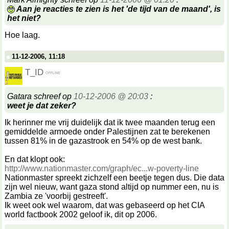
Aan je reacties te zien is het 'de tijd van de maand', is
het niet?
Hoe laag.
11-12-2006, 11:18
T_ID
Gatara schreef op
10-12-2006 @ 20:03
:
weet je dat zeker?
Ik herinner me vrij duidelijk dat ik twee maanden terug een
gemiddelde armoede onder Palestijnen zat te berekenen
tussen 81% in de gazastrook en 54% op de west bank.
En dat klopt ook:
http://www.nationmaster.com/graph/ec...w-poverty-line
Nationmaster spreekt zichzelf een beetje tegen dus. Die data
zijn wel nieuw, want gaza stond altijd op nummer een, nu is
Zambia ze 'voorbij gestreeft'.
Ik weet ook wel waarom, dat was gebaseerd op het CIA
world factbook 2002 geloof ik, dit op 2006.