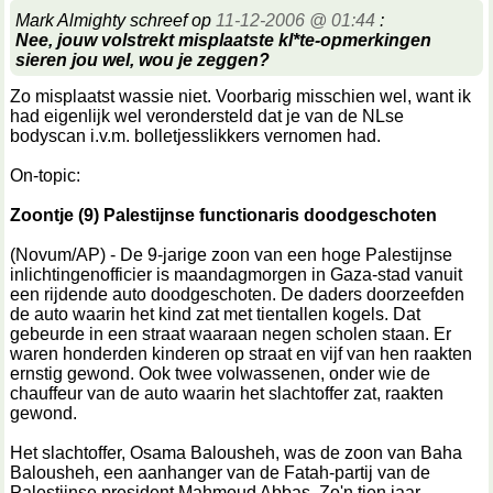
Mark Almighty schreef op
11-12-2006 @ 01:44
:
Nee, jouw volstrekt misplaatste kl*te-opmerkingen
sieren jou wel, wou je zeggen?
Zo misplaatst wassie niet. Voorbarig misschien wel, want ik
had eigenlijk wel verondersteld dat je van de NLse
bodyscan i.v.m. bolletjesslikkers vernomen had.
On-topic:
Zoontje (9) Palestijnse functionaris doodgeschoten
(Novum/AP) - De 9-jarige zoon van een hoge Palestijnse
inlichtingenofficier is maandagmorgen in Gaza-stad vanuit
een rijdende auto doodgeschoten. De daders doorzeefden
de auto waarin het kind zat met tientallen kogels. Dat
gebeurde in een straat waaraan negen scholen staan. Er
waren honderden kinderen op straat en vijf van hen raakten
ernstig gewond. Ook twee volwassenen, onder wie de
chauffeur van de auto waarin het slachtoffer zat, raakten
gewond.
Het slachtoffer, Osama Balousheh, was de zoon van Baha
Balousheh, een aanhanger van de Fatah-partij van de
Palestijnse president Mahmoud Abbas. Zo'n tien jaar