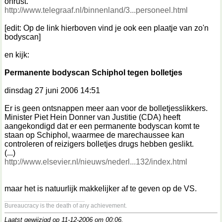
onrust.
http://www.telegraaf.nl/binnenland/3...personeel.html
[edit: Op de link hierboven vind je ook een plaatje van zo'n
bodyscan]
en kijk:
Permanente bodyscan Schiphol tegen bolletjes
dinsdag 27 juni 2006 14:51
Er is geen ontsnappen meer aan voor de bolletjesslikkers.
Minister Piet Hein Donner van Justitie (CDA) heeft
aangekondigd dat er een permanente bodyscan komt te
staan op Schiphol, waarmee de marechaussee kan
controleren of reizigers bolletjes drugs hebben geslikt.
(...)
http://www.elsevier.nl/nieuws/nederl...132/index.html
maar het is natuurlijk makkelijker af te geven op de VS.
__________________
Bureaucracy is the death of any achievement.
Laatst gewijzigd op 11-12-2006 om
00:06
.