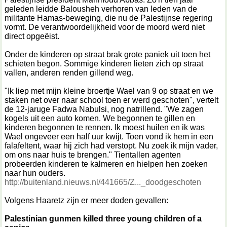
geleden leidde Balousheh verhoren van leden van de
militante Hamas-beweging, die nu de Palestijnse regering
vormt. De verantwoordelijkheid voor de moord werd niet
direct opgeëist.
Onder de kinderen op straat brak grote paniek uit toen het
schieten begon. Sommige kinderen lieten zich op straat
vallen, anderen renden gillend weg.
"Ik liep met mijn kleine broertje Wael van 9 op straat en we
staken net over naar school toen er werd geschoten", vertelt
de 12-jaruge Fadwa Nabulsi, nog natrillend. "We zagen
kogels uit een auto komen. We begonnen te gillen en
kinderen begonnen te rennen. Ik moest huilen en ik was
Wael ongeveer een half uur kwijt. Toen vond ik hem in een
falafeltent, waar hij zich had verstopt. Nu zoek ik mijn vader,
om ons naar huis te brengen." Tientallen agenten
probeerden kinderen te kalmeren en hielpen hen zoeken
naar hun ouders.
http://buitenland.nieuws.nl/441665/Z..._doodgeschoten
Volgens Haaretz zijn er meer doden gevallen:
Palestinian gunmen killed three young children of a