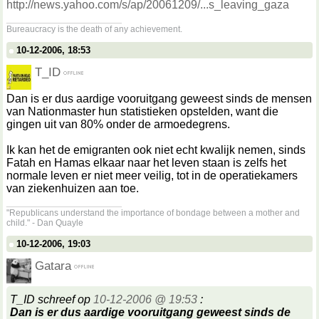
http://news.yahoo.com/s/ap/20061209/...s_leaving_gaza
__________________
Bureaucracy is the death of any achievement.
10-12-2006, 18:53
T_ID
Dan is er dus aardige vooruitgang geweest sinds de mensen
van Nationmaster hun statistieken opstelden, want die
gingen uit van 80% onder de armoedegrens.
Ik kan het de emigranten ook niet echt kwalijk nemen, sinds
Fatah en Hamas elkaar naar het leven staan is zelfs het
normale leven er niet meer veilig, tot in de operatiekamers
van ziekenhuizen aan toe.
__________________
"Republicans understand the importance of bondage between a mother and
child." - Dan Quayle
10-12-2006, 19:03
Gatara
T_ID schreef op
10-12-2006 @ 19:53
:
Dan is er dus aardige vooruitgang geweest sinds de