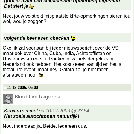
gooi er maar een seksistische opmerking tegenaan.
Dat siert je
Nee, jouw volstrekt misplaatste kl*te-opmerkingen sieren jou
wel, wou je zeggen?
volgende keer even checken
Oké, ik zal voortaan bij ieder nieuwsbericht over de VS,
maar ook over China, Cuba, India, Achteraffistan en
Unsteadystan eerst uitzoeken of wij iets dergelijks in
Nederland ook hebben. Het kost zeeën van tijd en het is
totaal irrelevant, maar hey! Gatara zal je niet meer
afsnauwen hoor.
11-12-2006, 06:00
Blood Fire Rage
Kenjirro schreef op
10-12-2006 @ 23:54
:
Net zoals autochtonen natuurlijk!
Nou, inderdaad ja. Beide. Iedereen dus.