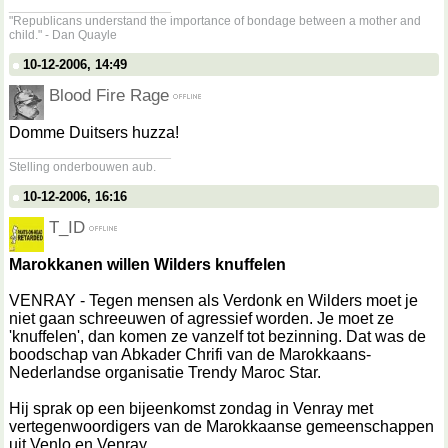
__________________
"Republicans understand the importance of bondage between a mother and
child." - Dan Quayle
10-12-2006, 14:49
Blood Fire Rage
Domme Duitsers huzza!
__________________
Stelling onderbouwen aub.
10-12-2006, 16:16
T_ID
Marokkanen willen Wilders knuffelen
VENRAY - Tegen mensen als Verdonk en Wilders moet je
niet gaan schreeuwen of agressief worden. Je moet ze
'knuffelen', dan komen ze vanzelf tot bezinning. Dat was de
boodschap van Abkader Chrifi van de Marokkaans-
Nederlandse organisatie Trendy Maroc Star.
Hij sprak op een bijeenkomst zondag in Venray met
vertegenwoordigers van de Marokkaanse gemeenschappen
uit Venlo en Venray.