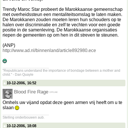
Trendy Maroc Star probeert de Marokkaanse gemeenschap
met overheidssteun een mentaliteitsomslag te laten maken.
De Marokkanen zouden moeten leren hun schouders op te
halen over discriminatie en zelf te vechten voor een goede
positie in de samenleving. De Marokkaanse organisaties
riepen de gemeenten op om hen in dit streven te steunen.
(ANP)
http://www.ad.nl/binnenland/article892980.ece
__________________
"Republicans understand the importance of bondage between a mother and
child." - Dan Quayle
10-12-2006, 16:52
Blood Fire Rage
Omhels uw vijand opdat deze geen armen vrij heeft om u te
slaan
__________________
Stelling onderbouwen aub.
10-12-2006, 18:08