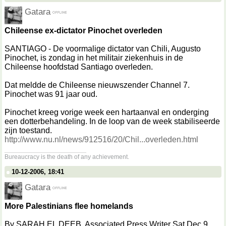
Gatara
Chileense ex-dictator Pinochet overleden
SANTIAGO - De voormalige dictator van Chili, Augusto
Pinochet, is zondag in het militair ziekenhuis in de
Chileense hoofdstad Santiago overleden.
Dat meldde de Chileense nieuwszender Channel 7.
Pinochet was 91 jaar oud.
Pinochet kreeg vorige week een hartaanval en onderging
een dotterbehandeling. In de loop van de week stabiliseerde
zijn toestand.
http://www.nu.nl/news/912516/20/Chil...overleden.html
__________________
Bureaucracy is the death of any achievement.
10-12-2006, 18:41
Gatara
More Palestinians flee homelands
By SARAH EL DEEB, Associated Press Writer Sat Dec 9,