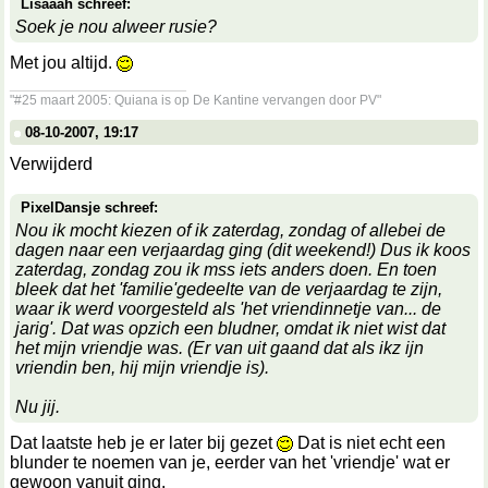
Lisaaah schreef:
Soek je nou alweer rusie?
Met jou altijd.
__________________
"#25 maart 2005: Quiana is op De Kantine vervangen door PV"
08-10-2007, 19:17
Verwijderd
PixelDansje schreef:
Nou ik mocht kiezen of ik zaterdag, zondag of allebei de
dagen naar een verjaardag ging (dit weekend!) Dus ik koos
zaterdag, zondag zou ik mss iets anders doen. En toen
bleek dat het 'familie'gedeelte van de verjaardag te zijn,
waar ik werd voorgesteld als 'het vriendinnetje van... de
jarig'. Dat was opzich een bludner, omdat ik niet wist dat
het mijn vriendje was. (Er van uit gaand dat als ikz ijn
vriendin ben, hij mijn vriendje is).
Nu jij.
Dat laatste heb je er later bij gezet
Dat is niet echt een
blunder te noemen van je, eerder van het 'vriendje' wat er
gewoon vanuit ging.