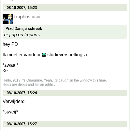
08-10-2007, 15:23
trophus
PixelDansje schreef:
hej dp en trophus
hey PD
Ik moet er vandoor
studieversnelling zo
*zwaai*
-x-
__________________
Hello, 911? It's Quagmire. Yeah, it's caught in the window this time.
Hugs are drugs and I'm an addict.
08-10-2007, 15:24
Verwijderd
*sjweij*
08-10-2007, 15:27