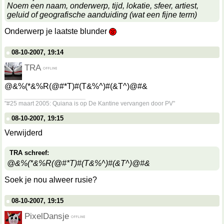
Noem een naam, onderwerp, tijd, lokatie, sfeer, artiest,
geluid of geografische aanduiding (wat een fijne term)
Onderwerp je laatste blunder
08-10-2007, 19:14
TRA
@&%(*&%R(@#*T)#(T&%^)#(&T^)@#&
__________________
"#25 maart 2005: Quiana is op De Kantine vervangen door PV"
08-10-2007, 19:15
Verwijderd
TRA schreef:
@&%(*&%R(@#*T)#(T&%^)#(&T^)@#&
Soek je nou alweer rusie?
08-10-2007, 19:15
PixelDansje