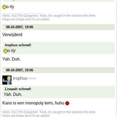
o rly
__________________
Hello, 911? It's Quagmire. Yeah, it's caught in the window this time.
Hugs are drugs and I'm an addict.
08-10-2007, 19:06
Verwijderd
trophus schreef:
o rly
Yah. Duh.
08-10-2007, 19:06
trophus
Lisaaah schreef:
Yah. Duh.
Kans is een monopoly term, huhu
__________________
Hello, 911? It's Quagmire. Yeah, it's caught in the window this time.
Hugs are drugs and I'm an addict.