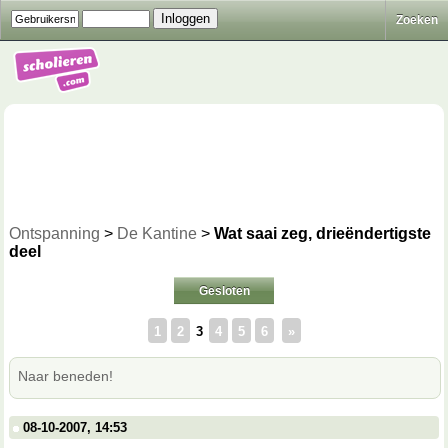
Zoeken
Ontspanning
>
De Kantine
>
Wat saai zeg, drieëndertigste
deel
Gesloten
1
2
3
4
5
6
»
Naar beneden!
08-10-2007, 14:53