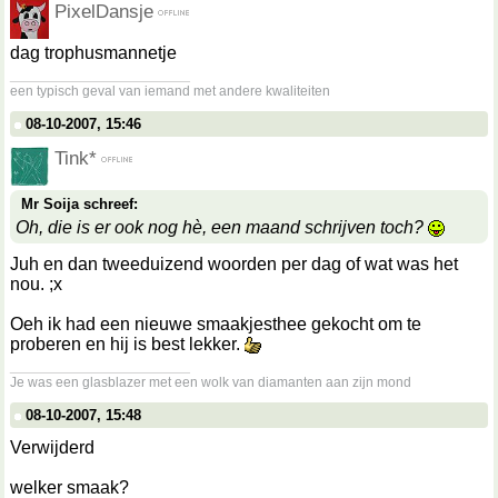
PixelDansje
dag trophusmannetje
__________________
een typisch geval van iemand met andere kwaliteiten
08-10-2007, 15:46
Tink*
Mr Soija schreef:
Oh, die is er ook nog hè, een maand schrijven toch?
Juh en dan tweeduizend woorden per dag of wat was het
nou. ;x
Oeh ik had een nieuwe smaakjesthee gekocht om te
proberen en hij is best lekker.
__________________
Je was een glasblazer met een wolk van diamanten aan zijn mond
08-10-2007, 15:48
Verwijderd
welker smaak?