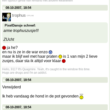
een typisch geval van iemand met andere kwaliteiten
08-10-2007, 18:54
trophus
PixelDansje schreef:
arme trophuszusje!!!
ZUcht
ja he?
en nu is ze in de war enzo
maar ik blijf wel met haar praten
is 1 van mijn 2 lieve
zusjes, daar sta ik altijd voor klaar
__________________
Hello, 911? It's Quagmire. Yeah, it's caught in the window this time.
Hugs are drugs and I'm an addict.
08-10-2007, 18:54
Verwijderd
Ik heb vandaag de hond in de pot gevonden
08-10-2007, 18:54