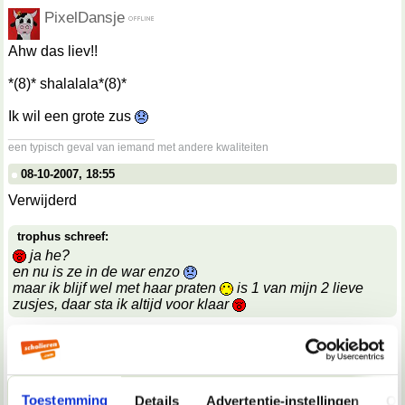
PixelDansje
Ahw das liev!!
*(8)* shalalala*(8)*
Ik wil een grote zus
__________________
een typisch geval van iemand met andere kwaliteiten
08-10-2007, 18:55
Verwijderd
trophus schreef:
ja he?
en nu is ze in de war enzo
maar ik blijf wel met haar praten
is 1 van mijn 2 lieve
zusjes, daar sta ik altijd voor klaar
Net of je duizenden zusjes hebt en twee ervan zijn lief
Knuffel dr maar goed.
08-10-2007, 18:55
Toestemming
Details
Advertentie-instellingen
Ov