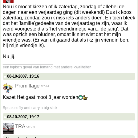
Nou ik mocht kiezen of ik zaterdag, zondag of allebei de
dagen naar een verjaardag ging (dit weekend!) Dus ik koos
zaterdag, zondag zou ik mss iets anders doen. En toen bleek
dat het 'familie'gedeelte van de verjaardag te zijn, waar ik
werd voorgesteld als 'het vriendinnetje van... de jarig'. Dat
was opzich een bludner, omdat ik niet wist dat het mijn
vriendje was. (Er van uit gaand dat als ikz ijn vriendin ben,
hij mijn vriendje is).
Nu jij.
__________________
een typisch geval van iemand met andere kwaliteiten
08-10-2007, 19:16
Promillage
Kazet!Het gaat mooi 3 jaar worden
__________________
Speak softly and carry a big stick
08-10-2007, 19:17
TRA