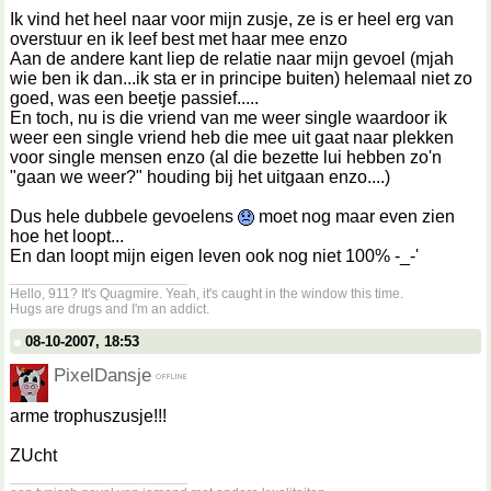
Ik vind het heel naar voor mijn zusje, ze is er heel erg van
overstuur en ik leef best met haar mee enzo
Aan de andere kant liep de relatie naar mijn gevoel (mjah
wie ben ik dan...ik sta er in principe buiten) helemaal niet zo
goed, was een beetje passief.....
En toch, nu is die vriend van me weer single waardoor ik
weer een single vriend heb die mee uit gaat naar plekken
voor single mensen enzo (al die bezette lui hebben zo'n
"gaan we weer?" houding bij het uitgaan enzo....)
Dus hele dubbele gevoelens
moet nog maar even zien
hoe het loopt...
En dan loopt mijn eigen leven ook nog niet 100% -_-'
__________________
Hello, 911? It's Quagmire. Yeah, it's caught in the window this time.
Hugs are drugs and I'm an addict.
08-10-2007, 18:53
PixelDansje
arme trophuszusje!!!
ZUcht
__________________