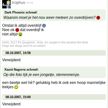
trophus
Dark Phoenix schreef:
Waarom moet je het nou weer meteen zo overdrijven?
Omdat ik altijd overdrijf
Nee ok
dat overdrijf ik
niet altijd
__________________
Hello, 911? It's Quagmire. Yeah, it's caught in the window this time.
Hugs are drugs and I'm an addict.
08-10-2007, 14:58
Verwijderd
Kazet Nagorra schreef:
Op die foto lijk je een jongetje, sterrenmeisje.
een beetje wel hè? gelukkig heb ik ook een hoop mannelijke
trekjes
08-10-2007, 15:00
Verwijderd