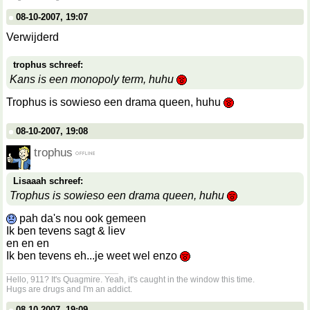
08-10-2007, 19:07
Verwijderd
trophus schreef:
Kans is een monopoly term, huhu
Trophus is sowieso een drama queen, huhu
08-10-2007, 19:08
trophus
Lisaaah schreef:
Trophus is sowieso een drama queen, huhu
pah da's nou ook gemeen
Ik ben tevens sagt & liev
en en en
Ik ben tevens eh...je weet wel enzo
__________________
Hello, 911? It's Quagmire. Yeah, it's caught in the window this time.
Hugs are drugs and I'm an addict.
08-10-2007, 19:09