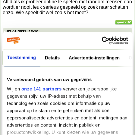
Altjd als ik probeer online te spelen met random mensen dan
wordt er nooit leuk serieus gespeeld op zoek naar schatten
enzo. Wie speelt dit wel zoals het moet?
03-01-2021, 16:10
Gordon Ramsay.
Ik heb hier echt nog nooit van gehoord
Toestemming
Details
Advertentie-instellingen
Ov
05-01-2021, 09:11
Verantwoord gebruik van uw gegevens
Haller
Wij en
onze 141 partners
verwerken je persoonlijke
Gordon Ramsay. schreef:
gegevens (bijv. uw IP-adres) met behulp van
Ik heb hier echt nog nooit van gehoord
technologieën zoals cookies om informatie op uw
Jij zit alleen maar gvd te koken mongool
apparaat op te slaan en te gebruiken met als doel
gepersonaliseerde advertenties en content, metingen aan
advertenties en content, inzicht in publiek en
05-01-2021, 11:04
productontwikkeling. U kunt kiezen wie uw gegevens