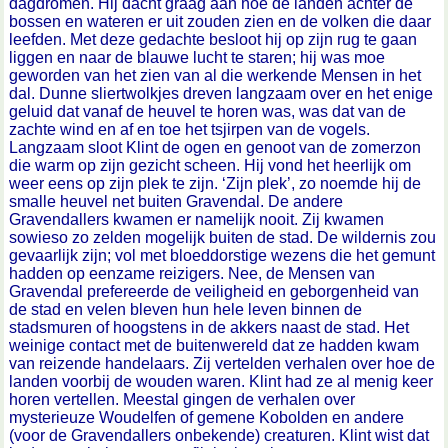
dagdromen. Hij dacht graag aan hoe de landen achter de
bossen en wateren er uit zouden zien en de volken die daar
leefden. Met deze gedachte besloot hij op zijn rug te gaan
liggen en naar de blauwe lucht te staren; hij was moe
geworden van het zien van al die werkende Mensen in het
dal. Dunne sliertwolkjes dreven langzaam over en het enige
geluid dat vanaf de heuvel te horen was, was dat van de
zachte wind en af en toe het tsjirpen van de vogels.
Langzaam sloot Klint de ogen en genoot van de zomerzon
die warm op zijn gezicht scheen. Hij vond het heerlijk om
weer eens op zijn plek te zijn. ‘Zijn plek’, zo noemde hij de
smalle heuvel net buiten Gravendal. De andere
Gravendallers kwamen er namelijk nooit. Zij kwamen
sowieso zo zelden mogelijk buiten de stad. De wildernis zou
gevaarlijk zijn; vol met bloeddorstige wezens die het gemunt
hadden op eenzame reizigers. Nee, de Mensen van
Gravendal prefereerde de veiligheid en geborgenheid van
de stad en velen bleven hun hele leven binnen de
stadsmuren of hoogstens in de akkers naast de stad. Het
weinige contact met de buitenwereld dat ze hadden kwam
van reizende handelaars. Zij vertelden verhalen over hoe de
landen voorbij de wouden waren. Klint had ze al menig keer
horen vertellen. Meestal gingen de verhalen over
mysterieuze Woudelfen of gemene Kobolden en andere
(voor de Gravendallers onbekende) creaturen. Klint wist dat