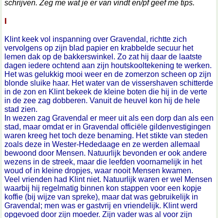
schrijven. Zeg me wat je er van vindt en/pf geef me tips.
I
Klint keek vol inspanning over Gravendal, richtte zich
vervolgens op zijn blad papier en krabbelde secuur het
lemen dak op de bakkerswinkel. Zo zat hij daar de laatste
dagen iedere ochtend aan zijn houtskooltekening te werken.
Het was gelukkig mooi weer en de zomerzon scheen op zijn
blonde sluike haar. Het water van de vissershaven schitterde
in de zon en Klint bekeek de kleine boten die hij in de verte
in de zee zag dobberen. Vanuit de heuvel kon hij de hele
stad zien.
In wezen zag Gravendal er meer uit als een dorp dan als een
stad, maar omdat er in Gravendal officiële gildenvestigingen
waren kreeg het toch deze benaming. Het stikte van steden
zoals deze in Wester-Hededaage en ze werden allemaal
bewoond door Mensen. Natuurlijk bevonden er ook andere
wezens in de streek, maar die leefden voornamelijk in het
woud of in kleine dropjes, waar nooit Mensen kwamen.
Veel vrienden had Klint niet. Natuurlijk waren er wel Mensen
waarbij hij regelmatig binnen kon stappen voor een kopje
koffie (bij wijze van spreke), maar dat was gebruikelijk in
Gravendal; men was er gastvrij en vriendelijk. Klint werd
opgevoed door zijn moeder. Zijn vader was al voor zijn