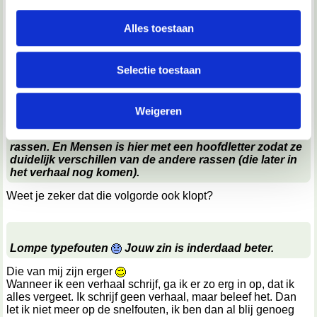
personaliseren, om functies voor social media te bieden
Je kan het gemakkelijk verbeteren.
en om ons websiteverkeer te analyseren. Ook delen we
Alles toestaan
Maak er bijvoorbeeld het volgende van:
"In wezen zag Gravendal er meer uit als een dorp dan als
informatie over jouw gebruik van onze site met onze
een stad, maar omdat er officiële gildenvestigingen waren,
partners voor social media, adverteren en analyse. Deze
kreeg het toch deze benaming."
Selectie toestaan
partners kunnen deze gegevens combineren met andere
informatie die je aan ze hebt verstrekt of die ze hebben
Weigeren
verzameld op basis van jouw gebruik van hun services.
Die zin klopt wel. Er komen nooit Mensen, wel andere
We werken samen met
67 derden
die uw gegevens
rassen. En Mensen is hier met een hoofdletter zodat ze
duidelijk verschillen van de andere rassen (die later in
kunnen ontvangen en verwerken.
het verhaal nog komen).
Weet je zeker dat die volgorde ook klopt?
Lompe typefouten
Jouw zin is inderdaad beter.
Die van mij zijn erger
Wanneer ik een verhaal schrijf, ga ik er zo erg in op, dat ik
alles vergeet. Ik schrijf geen verhaal, maar beleef het. Dan
let ik niet meer op de snelfouten, ik ben dan al blij genoeg