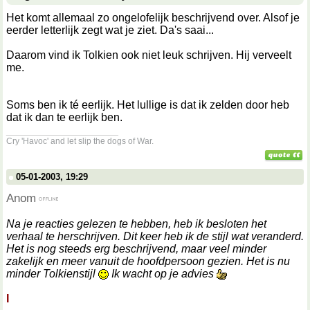
Het komt allemaal zo ongelofelijk beschrijvend over. Alsof je
eerder letterlijk zegt wat je ziet. Da's saai...
Daarom vind ik Tolkien ook niet leuk schrijven. Hij verveelt
me.
Soms ben ik té eerlijk. Het lullige is dat ik zelden door heb
dat ik dan te eerlijk ben.
__________________
Cry 'Havoc' and let slip the dogs of War.
05-01-2003, 19:29
Anom
Na je reacties gelezen te hebben, heb ik besloten het
verhaal te herschrijven. Dit keer heb ik de stijl wat veranderd.
Het is nog steeds erg beschrijvend, maar veel minder
zakelijk en meer vanuit de hoofdpersoon gezien. Het is nu
minder Tolkienstijl
Ik wacht op je advies
I