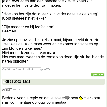
je er "overleden aan een onbekende ziekte, zoals zijn
moeder hem vertelde," van maken.
"Hoe kon het zijn dat alleen zijn vader deze ziekte kreeg"
Klopt niet/leest niet lekker.
"Zijn moeder en hij leefde arm"
Leefden
Je zinsopbouw vind ik niet zo mooi, bijvoorbeeld deze zin:
"Het was gelukkig mooi weer en de zomerzon scheen op
zijn blonde sluike haar."
Niet mooi. Ik zou daar van maken:
Het was mooi weer en de zomerzon deed zijn sluike, blonde
haren oplichten.
__________________
Cry 'Havoc' and let slip the dogs of War.
05-01-2003, 13:11
Anom
Bedankt voor je reply en dat je zo eerlijk bent
Hier komt
mijn commentaar op jouw commentaar: