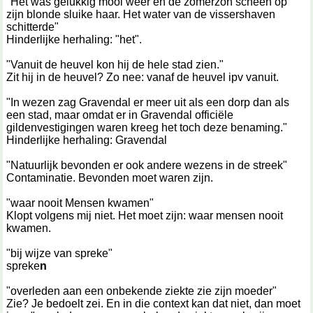
"Het was gelukkig mooi weer en de zomerzon scheen op
zijn blonde sluike haar. Het water van de vissershaven
schitterde"
Hinderlijke herhaling: "het".
"Vanuit de heuvel kon hij de hele stad zien."
Zit hij in de heuvel? Zo nee: vanaf de heuvel ipv vanuit.
"In wezen zag Gravendal er meer uit als een dorp dan als
een stad, maar omdat er in Gravendal officiële
gildenvestigingen waren kreeg het toch deze benaming."
Hinderlijke herhaling: Gravendal
"Natuurlijk bevonden er ook andere wezens in de streek"
Contaminatie. Bevonden moet waren zijn.
"waar nooit Mensen kwamen"
Klopt volgens mij niet. Het moet zijn: waar mensen nooit
kwamen.
"bij wijze van spreke"
spreke
n
"overleden aan een onbekende ziekte zie zijn moeder"
Zie? Je bedoelt zei. En in die context kan dat niet, dan moet