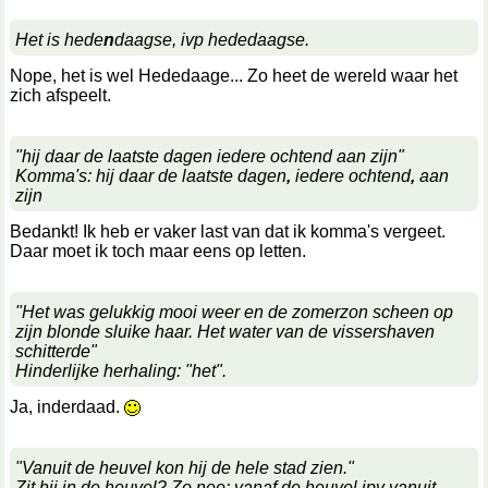
Het is hede
n
daagse, ivp hededaagse.
Nope, het is wel Hededaage... Zo heet de wereld waar het
zich afspeelt.
"hij daar de laatste dagen iedere ochtend aan zijn"
Komma's: hij daar de laatste dagen
,
iedere ochtend
,
aan
zijn
Bedankt! Ik heb er vaker last van dat ik komma's vergeet.
Daar moet ik toch maar eens op letten.
"Het was gelukkig mooi weer en de zomerzon scheen op
zijn blonde sluike haar. Het water van de vissershaven
schitterde"
Hinderlijke herhaling: "het".
Ja, inderdaad.
"Vanuit de heuvel kon hij de hele stad zien."
Zit hij in de heuvel? Zo nee: vanaf de heuvel ipv vanuit.