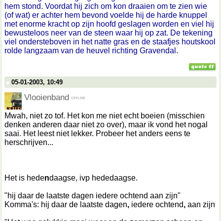
hem stond. Voordat hij zich om kon draaien om te zien wie
(of wat) er achter hem bevond voelde hij de harde knuppel
met enorme kracht op zijn hoofd geslagen worden en viel hij
bewusteloos neer van de steen waar hij op zat. De tekening
viel ondersteboven in het natte gras en de staafjes houtskool
rolde langzaam van de heuvel richting Gravendal.
05-01-2003, 10:49
Vlooienband
Mwah, niet zo tof. Het kon me niet echt boeien (misschien
denken anderen daar niet zo over), maar ik vond het nogal
saai. Het leest niet lekker. Probeer het anders eens te
herschrijven...
Het is hede
n
daagse, ivp hededaagse.
"hij daar de laatste dagen iedere ochtend aan zijn"
Komma's: hij daar de laatste dagen
,
iedere ochtend
,
aan zijn