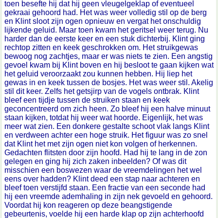
toen besefte hij dat hij geen vleugelgeklap of eventueel
gekraai gehoord had. Het was weer volledig stil op de berg
en Klint sloot zijn ogen opnieuw en vergat het onschuldig
lijkende geluid. Maar toen kwam het geritsel weer terug. Nu
harder dan de eerste keer en een stuk dichterbij. Klint ging
rechtop zitten en keek geschrokken om. Het struikgewas
bewoog nog zachtjes, maar er was niets te zien. Een angstig
gevoel kwam bij Klint boven en hij besloot te gaan kijken wat
het geluid veroorzaakt zou kunnen hebben. Hij liep het
gewas in en keek tussen de bosjes. Het was weer stil. Akelig
stil dit keer. Zelfs het getsjirp van de vogels ontbrak. Klint
bleef een tijdje tussen de struiken staan en keek
geconcentreerd om zich heen. Zo bleef hij een halve minuut
staan kijken, totdat hij weer wat hoorde. Eigenlijk, het was
meer wat zien. Een donkere gestalte schoot vlak langs Klint
en verdween achter een hoge struik. Het figuur was zo snel
dat Klint het met zijn ogen niet kon volgen of herkennen.
Gedachten flitsten door zijn hoofd. Had hij te lang in de zon
gelegen en ging hij zich zaken inbeelden? Of was dit
misschien een boswezen waar de vreemdelingen het wel
eens over hadden? Klint deed een stap naar achteren en
bleef toen verstijfd staan. Een fractie van een seconde had
hij een vreemde ademhaling in zijn nek gevoeld en gehoord.
Voordat hij kon reageren op deze beangstigende
gebeurtenis, voelde hij een harde klap op zijn achterhoofd