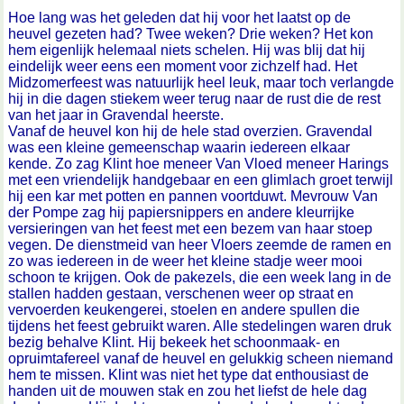
Hoe lang was het geleden dat hij voor het laatst op de
heuvel gezeten had? Twee weken? Drie weken? Het kon
hem eigenlijk helemaal niets schelen. Hij was blij dat hij
eindelijk weer eens een moment voor zichzelf had. Het
Midzomerfeest was natuurlijk heel leuk, maar toch verlangde
hij in die dagen stiekem weer terug naar de rust die de rest
van het jaar in Gravendal heerste.
Vanaf de heuvel kon hij de hele stad overzien. Gravendal
was een kleine gemeenschap waarin iedereen elkaar
kende. Zo zag Klint hoe meneer Van Vloed meneer Harings
met een vriendelijk handgebaar en een glimlach groet terwijl
hij een kar met potten en pannen voortduwt. Mevrouw Van
der Pompe zag hij papiersnippers en andere kleurrijke
versieringen van het feest met een bezem van haar stoep
vegen. De dienstmeid van heer Vloers zeemde de ramen en
zo was iedereen in de weer het kleine stadje weer mooi
schoon te krijgen. Ook de pakezels, die een week lang in de
stallen hadden gestaan, verschenen weer op straat en
vervoerden keukengerei, stoelen en andere spullen die
tijdens het feest gebruikt waren. Alle stedelingen waren druk
bezig behalve Klint. Hij bekeek het schoonmaak- en
opruimtafereel vanaf de heuvel en gelukkig scheen niemand
hem te missen. Klint was niet het type dat enthousiast de
handen uit de mouwen stak en zou het liefst de hele dag