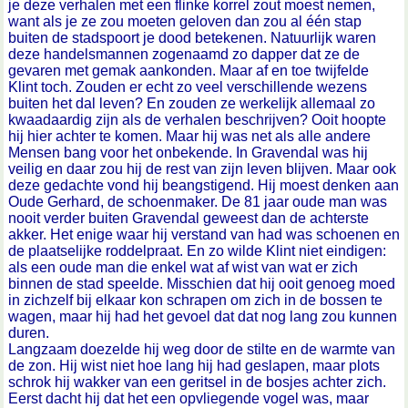
je deze verhalen met een flinke korrel zout moest nemen,
want als je ze zou moeten geloven dan zou al één stap
buiten de stadspoort je dood betekenen. Natuurlijk waren
deze handelsmannen zogenaamd zo dapper dat ze de
gevaren met gemak aankonden. Maar af en toe twijfelde
Klint toch. Zouden er echt zo veel verschillende wezens
buiten het dal leven? En zouden ze werkelijk allemaal zo
kwaadaardig zijn als de verhalen beschrijven? Ooit hoopte
hij hier achter te komen. Maar hij was net als alle andere
Mensen bang voor het onbekende. In Gravendal was hij
veilig en daar zou hij de rest van zijn leven blijven. Maar ook
deze gedachte vond hij beangstigend. Hij moest denken aan
Oude Gerhard, de schoenmaker. De 81 jaar oude man was
nooit verder buiten Gravendal geweest dan de achterste
akker. Het enige waar hij verstand van had was schoenen en
de plaatselijke roddelpraat. En zo wilde Klint niet eindigen:
als een oude man die enkel wat af wist van wat er zich
binnen de stad speelde. Misschien dat hij ooit genoeg moed
in zichzelf bij elkaar kon schrapen om zich in de bossen te
wagen, maar hij had het gevoel dat dat nog lang zou kunnen
duren.
Langzaam doezelde hij weg door de stilte en de warmte van
de zon. Hij wist niet hoe lang hij had geslapen, maar plots
schrok hij wakker van een geritsel in de bosjes achter zich.
Eerst dacht hij dat het een opvliegende vogel was, maar