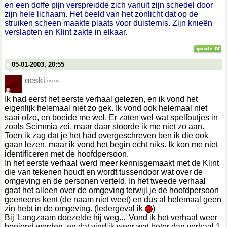
en een doffe pijn verspreidde zich vanuit zijn schedel door
zijn hele lichaam. Het beeld van het zonlicht dat op de
struiken scheen maakte plaats voor duisternis. Zijn knieën
verslapten en Klint zakte in elkaar.
05-01-2003, 20:55
oeski
Ik had eerst het eerste verhaal gelezen, en ik vond het
eigenlijk helemaal niet zo gek. Ik vond ook helemaal niet
saai ofzo, en boeide me wel. Er zaten wel wat spelfoutjes in
zoals Scimmia zei, maar daar stoorde ik me niet zo aan.
Toen ik zag dat je het had overgeschreven ben ik die ook
gaan lezen, maar ik vond het begin echt niks. Ik kon me niet
identificeren met de hoofdpersoon.
In het eerste verhaal werd meer kennisgemaakt met de Klint
die van tekenen houdt en wordt tussendoor wat over de
omgeving en de personen verteld. In het tweede verhaal
gaat het alleen over de omgeving terwijl je de hoofdpersoon
geeneens kent (de naam niet weet) en dus al helemaal geen
zin hebt in de omgeving. (Iedergeval ik
)
Bij 'Langzaam doezelde hij weg...' Vond ik het verhaal weer
boeiend worden, en dat vind ik weer wat beter dan verhaal 1.