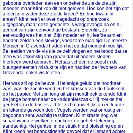
geboorte overleden aan een onbekende ziekte zie zijn
moeder, maar Klint kon dit niet geloven. Hoe kon het zijn dat
alleen zijn vader deze ziekte kreeg? En hoe kwam hij
eraan? Klint heeft er over nagedacht op onderzoek
uitgegaan, maar deze gedachte is weggevaagd na en hij
genoot van zijn eenvoudige bestaan. Eigenlijk, zo
eenvoudig was het niet. Zijn moeder en hij leefde arm en
hadden zelden een stevige, voedzame maaltijd. De meeste
Mensen in Gravendal hadden het op dat moment moeilijk.
Ze leefden van de vis die ze zelf vingen en het brood dat ze
aten was afkomstig van graan dat uit andere steden
hierheen werd gebracht. Helaas scheen de oogst in de
buurtgemeenten mislukt te zijn en hadden de inwoners van
Gravendal enkel vis te eten.
Het was stil op de heuvel. Het enige geluid dat hoorbaar
was, was de zachte wind en het krassen van de houtskool
op het papier. Met zijn tong uit zijn mondhoek tekende Klint
de jonge bomen naast de kruidenierszaak. Hij merkte het
geritsel van de bosjes achter zich nauwelijks op en tuurde
en tekende gewoon door. Vogels werden wat onrustig en
begonnen zenuwachtig te tsjirpen. Klint kraste nog wat
schaduw in de wolken en bekeek de gehele tekening
aandachtig. Het geritsel in de struik hield plotseling op en
Klint kreeg het beangstigende gevoel dat er iemand achter