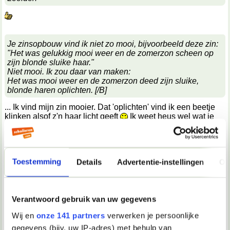
Je zinsopbouw vind ik niet zo mooi, bijvoorbeeld deze zin:
"Het was gelukkig mooi weer en de zomerzon scheen op
zijn blonde sluike haar."
Niet mooi. Ik zou daar van maken:
Het was mooi weer en de zomerzon deed zijn sluike,
blonde haren oplichten. [/B]
... Ik vind mijn zin mooier. Dat 'oplichten' vind ik een beetje
klinken alsof z'n haar licht geeft
Ik weet heus wel wat je
bedoelt, maar toch...
Ik denk dat ik het inderdaad eens herschrijf in een compleet
andere stijl. En dat het niet spannend is is logisch, want het
Toestemming
Details
Advertentie-instellingen
Ov
is pas het eerste hoofdstuk... Maar ik zal proberen het wat
boeiender te maken.
Ik denk ook dat ik me erg heb laten beïnvloeden door de
Verantwoord gebruik van uw gegevens
manier van schrijven die Tolkien gebruikt... Ongeveer
dezelfde stijl.
Wij en
onze 141 partners
verwerken je persoonlijke
gegevens (bijv. uw IP-adres) met behulp van