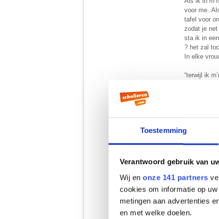
Als ik in m’
voor me..Al
tafel voor 
zodat je net
sta ik in e
? het zal to
In elke vrou
“terwijl ik 
Maar aan het
waren de bes
de bus ?
Toestemming
Dikke knuffe
Verantwoord gebruik van u
Wij en
onze 141 partners
ver
cookies om informatie op uw 
metingen aan advertenties en
en met welke doelen.