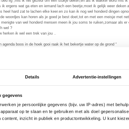
n bed lig ,mis ik het gezeur om een stukje deken,en als ik wakker word mis ik
s ik ergens wat ga eten en iemand lach een beetje,moet ik gelijk weer deken 
ons heel hard zat te lachen elke keer.en zo kan ik nog wel honderd dingen op
 de woordjes kan horen als je goed je best doet,tot en met een meisje met net 
en menigte van wel honderd mensen meen ik jou soms te ruiken,zomaar als er 
ch wel ?
w herken ik wel een trek van jou ..
m’n agenda boos in de hoek gooi raak ik het bekertje water op de grond “
 einde van de rit blijft er toch maar 1 gezegde achter,wat passioneel begint h
te weken van m’n leven,en ooit,ooit komen er elkaar wel weer een keer tegen.
Details
Advertentie-instellingen
l,
w gegevens
werken je persoonlijke gegevens (bijv. uw IP-adres) met behulp
apparaat op te slaan en te gebruiken met als doel gepersonalise
 content, inzicht in publiek en productontwikkeling. U kunt kiez