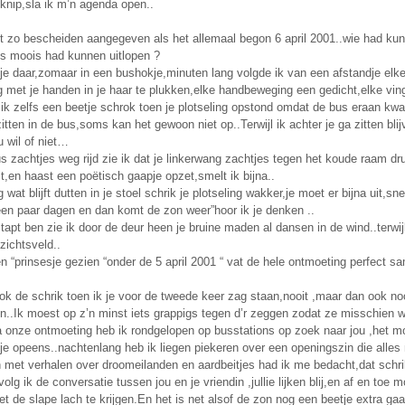
knip,sla ik m’n agenda open..
et zo bescheiden aangegeven als het allemaal begon 6 april 2001..wie had ku
ts moois had kunnen uitlopen ?
e daar,zomaar in een bushokje,minuten lang volgde ik van een afstandje elke 
 met je handen in je haar te plukken,elke handbeweging een gedicht,elke vinge
 ik zelfs een beetje schrok toen je plotseling opstond omdat de bus eraan k
zitten in de bus,soms kan het gewoon niet op..Terwijl ik achter je ga zitten blijv
ou wil of niet
us zachtjes weg rijd zie ik dat je linkerwang zachtjes tegen het koude raam d
it,en haast een poëtisch gaapje opzet,smelt ik bijna..
g wat blijft dutten in je stoel schrik je plotseling wakker,je moet er bijna uit,sn
een paar dagen en dan komt de zon weer”hoor ik je denken ..
stapt ben zie ik door de deur heen je bruine maden al dansen in de wind..terwij
ezichtsveld..
 “prinsesje gezien “onder de 5 april 2001 “ vat de hele ontmoeting perfect s
k de schrik toen ik je voor de tweede keer zag staan,nooit ,maar dan ook noo
..Ik moest op z’n minst iets grappigs tegen d’r zeggen zodat ze misschien w
 onze ontmoeting heb ik rondgelopen op busstations op zoek naar jou ,het moc
je opeens..nachtenlang heb ik liegen piekeren over een openingszin die alles 
 met verhalen over droomeilanden en aardbeitjes had ik me bedacht,dat schrik
olg ik de conversatie tussen jou en je vriendin ,jullie lijken blij,en af en toe 
et de slape lach te krijgen.En het is net alsof de zon nog een beetje extra gaa