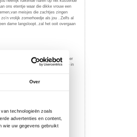
 jou heerlijk ruikende haren op het kussende
aan ons etentje waar die dikke vrouw een
noemen,van meisjes die zachtjes zingen
zo’n vrolijk zomerhoedje als jou ..Zelfs al
een dame langsloopt..zal het ooit overgaan
eb je zelden in de hand “ Vorig jaar zomer
.misschien stap ik ooit nog eens bij je in
Over
 van technologieën zoals
erde advertenties en content,
en wie uw gegevens gebruikt