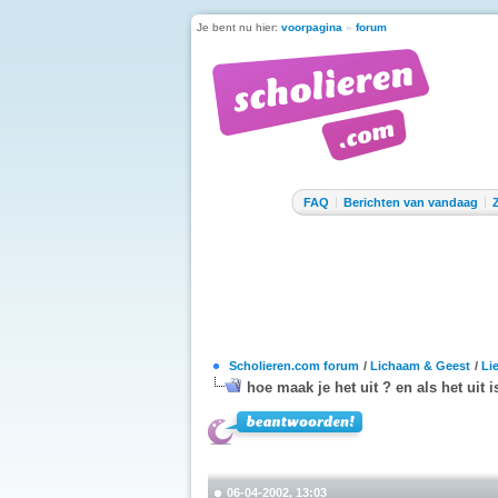
Je bent nu hier:
voorpagina
»
forum
FAQ
Berichten van vandaag
Scholieren.com forum
/
Lichaam & Geest
/
Li
hoe maak je het uit ? en als het uit i
06-04-2002, 13:03