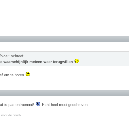
oice~ schreef:
je waarschijnlijk meteen weer terugwillen
lief om te horen
at is pas ontroerend!
Echt heel mooi geschreven.
________
n voor de dood?