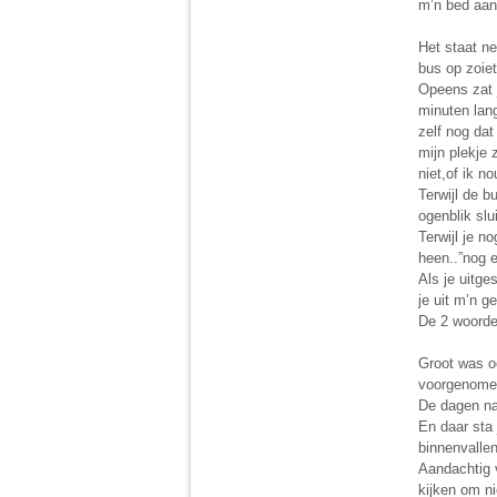
m’n bed aan
Het staat n
bus op zoie
Opeens zat j
minuten lang
zelf nog dat
mijn plekje 
niet,of ik n
Terwijl de b
ogenblik slu
Terwijl je no
heen..”nog 
Als je uitge
je uit m’n g
De 2 woorden
Groot was oo
voorgenomen
De dagen na
En daar sta 
binnenvallen
Aandachtig v
kijken om ni