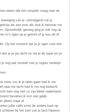
nnen weten dat een simpele vraag naar de
beweging van je ,stilzwijgend zat je
rknip als een roos die sluit.ik herinner me
wam..Opmerkelijk genoeg ging je ook nog op
en m’n ogen op je gericht,of jij nou wil of
rukt..Op het moment dat je je ogen voor een
el doe je je jas dicht en sla je de sjaal om je
l je nog wat stuntelt met je rugtas verdwijn
amen..
it meer zou ik je laten gaan had ik me
el naar me lacht had ik me nog bedacht..
ht toen nog niet zo zijn bleek naderhand..
moest bevatten,ik kon niet gelijk
t alleen maar af .
moeten jullie zelfs even de andere kant op
t schijnen bij het zien van je lach.Opeens