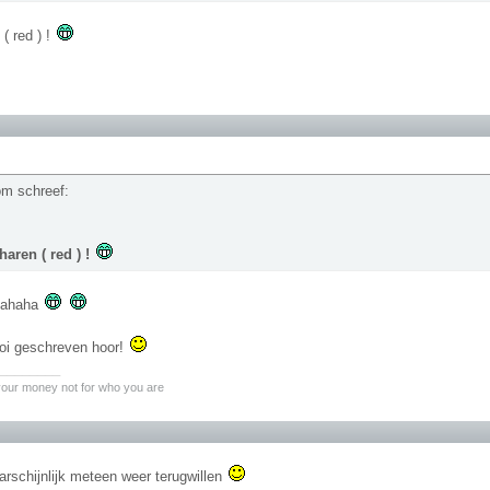
 ( red ) !
com schreef:
haren ( red ) !
 hahaha
oi geschreven hoor!
________
 your money not for who you are
arschijnlijk meteen weer terugwillen