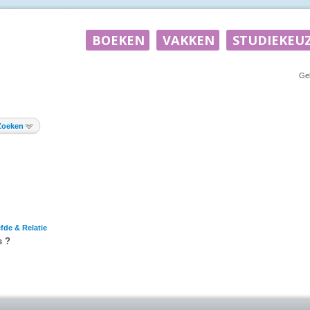
Ge
Zoeken
efde & Relatie
s ?