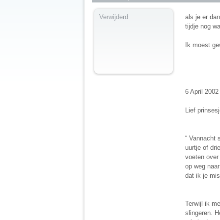
Verwijderd
als je er da
tijdje nog w
Ik moest gew
6 April 2002
Lief prinsesj
“ Vannacht 
uurtje of dri
voeten over
op weg naar 
dat ik je mis
Terwijl ik m
slingeren. H