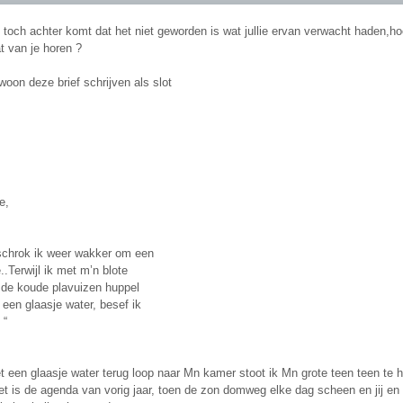
n toch achter komt dat het niet geworden is wat jullie ervan verwacht haden,ho
at van je horen ?
oon deze brief schrijven als slot
e,
schrok ik weer wakker om een
e..Terwijl ik met m’n blote
 de koude plavuizen huppel
een glaasje water, besef ik
 “
et een glaasje water terug loop naar Mn kamer stoot ik Mn grote teen teen te 
et is de agenda van vorig jaar, toen de zon domweg elke dag scheen en jij en 