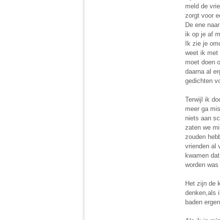
meld de vrie
zorgt voor e
De ene naar 
ik op je af 
Ik zie je om
weet ik met 
moet doen o
daarna al er
gedichten vo
Terwijl ik d
meer ga mis
niets aan sc
zaten we min
zouden hebb
vrienden al 
kwamen dat w
worden was t
Het zijn de 
denken,als 
baden ergens