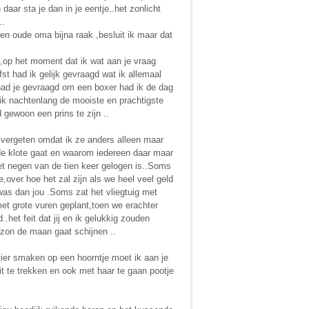
aar sta je dan in je eentje..het zonlicht
..
 een oude oma bijna raak ,besluit ik maar dat
en,op het moment dat ik wat aan je vraag
st had ik gelijk gevraagd wat ik allemaal
 had je gevraagd om een boxer had ik de dag
 ik nachtenlang de mooiste en prachtigste
 gewoon een prins te zijn ..
il vergeten omdat ik ze anders alleen maar
e klote gaat en waarom iedereen daar maar
het negen van de tien keer gelogen is..Soms
over hoe het zal zijn als we heel veel geld
was dan jou .Soms zat het vliegtuig met
met grote vuren geplant,toen we erachter
het feit dat jij en ik gelukkig zouden
 zon de maan gaat schijnen ..
 vier smaken op een hoorntje moet ik aan je
t te trekken en ook met haar te gaan pootje