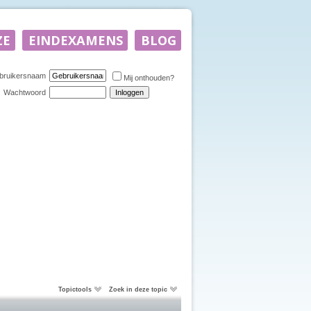
bruikersnaam
Mij onthouden?
Wachtwoord
Topictools
Zoek in deze topic