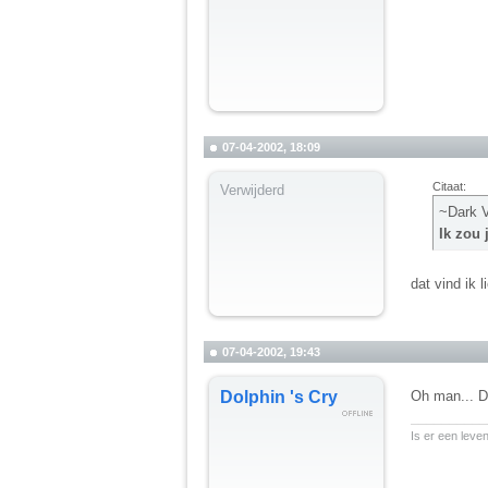
07-04-2002, 18:09
Citaat:
Verwijderd
~Dark V
Ik zou 
dat vind ik 
07-04-2002, 19:43
Dolphin 's Cry
Oh man... D
__________
Is er een leve