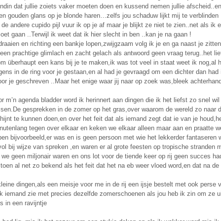
ndin dat jullie zoiets vaker moeten doen en kussend nemen jullie afscheid..en d
en gouden glans op je blonde haren…zelfs jou schaduw lijkt mij te verblinden 
de andere cupido pijl vuur ik op je af maar je blijkt ze niet te zien..net als ik
moet gaan ..Terwijl ik weet dat ik hier slecht in ben ..kan je na gaan !
draaien en richting een bankje lopen,zwijgzaam volg ik je en ga naast je zitt
een prachtige glimlach en zacht gelach als antwoord geen vraag terug..het lief
m überhaupt een kans bij je te maken,ik was tot veel in staat weet ik nog,al
gens in de ring voor je gestaan,en al had je gevraagd om een dichter dan had
or je geschreven ..Maar het enige waar jij naar op zoek was,bleek achterhand
oor m’n agenda bladder word ik herinnert aan dingen die ik het liefst zo snel w
sen.De gesprekken in de zomer op het gras,over waarom de wereld zo naar d
hijnt te kunnen doen,en over het feit dat als iemand zegt dat ie van je houd,
utenlang tegen over elkaar en keken we elkaar alleen maar aan en praatte we,
en bijvoorbeeld,er was en is geen persoon met wie het lekkerder fantaseren 
vol bij wijze van spreken ,en waren er al grote feesten op tropische stranden 
e geen miljonair waren en ons lot voor de tiende keer op rij geen succes had..
oen al net zo bekend als het feit dat het na eb weer vloed word,en dat na de
kleine dingen,als een meisje voor me in de rij een ijsje bestelt met ook perse
ik iemand zie met precies dezelfde zomerschoenen als jou heb ik zin om ze ui
 in een ravijntje