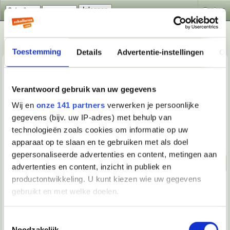
Zoeken
Toestemming
Details
Advertentie-instellingen
Ov
Verantwoord gebruik van uw gegevens
Wij en
onze 141 partners
verwerken je persoonlijke
gegevens (bijv. uw IP-adres) met behulp van
Ontspanning
>
Vrije tijd
>
Hulp met deze woordpuzzel?
technologieën zoals cookies om informatie op uw
Beantwoorden
apparaat op te slaan en te gebruiken met als doel
gepersonaliseerde advertenties en content, metingen aan
Naar beneden!
advertenties en content, inzicht in publiek en
productontwikkeling. U kunt kiezen wie uw gegevens
27-12-2024, 15:39
gebruikt en met welke doelen.
davedave333
Als u het toestaat, willen we ook graag:
Toestemmingsselectie
Ik moet een zin maken met deze 24 letters.
Noodzakelijk