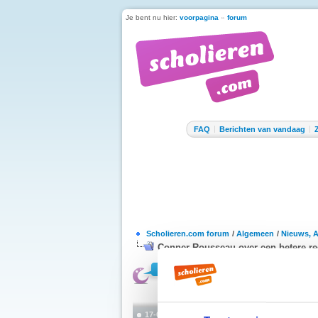
Je bent nu hier:
voorpagina
»
forum
FAQ
Berichten van vandaag
Scholieren.com forum
/
Algemeen
/
Nieuws, 
Conner Rousseau over een betere re
17-09-2022, 03:16