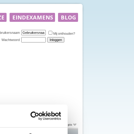
bruikersnaam
Mij onthouden?
Wachtwoord
Topictools
Zoek in deze topic