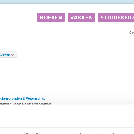
Ge
Zoeken
Achtergronden & Wetenschap
gering, ook voor scholieren