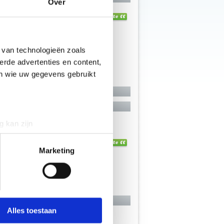
Over
 van technologieën zoals
erde advertenties en content,
en wie uw gegevens gebruikt
g kan zijn
erprinting)
t
detailgedeelte
in. U kunt uw
Marketing
 media te bieden en om ons
onze partners voor social
nformatie die je aan ze hebt
Alles toestaan