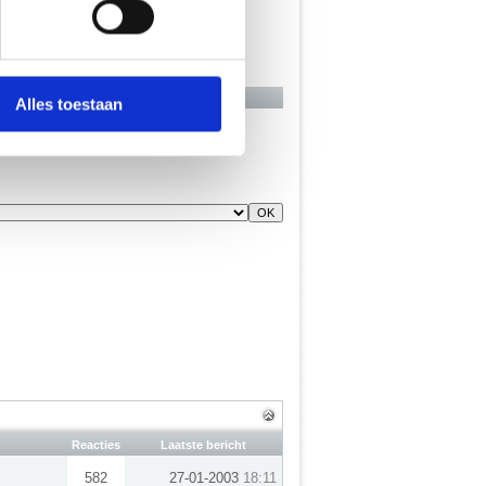
 media te bieden en om ons
onze partners voor social
nformatie die je aan ze hebt
Alles toestaan
Reacties
Laatste bericht
582
27-01-2003
18:11