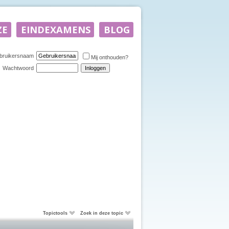
bruikersnaam
Mij onthouden?
Wachtwoord
Topictools
Zoek in deze topic