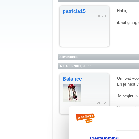
Hallo,
patricia15
ik wil graag
Advertentie
03-11-2009, 20:33
Om wat voor
Balance
En je hebt v
Je begint i
Na de aanhef
met iemand v
In de erop v
De derde ali
handig om da
dat je flexib
Toestemming