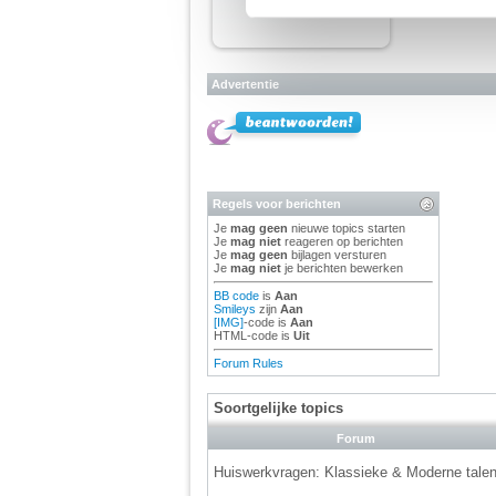
We werken samen met
67 d
Advertentie
Regels voor berichten
Je
mag geen
nieuwe topics starten
Je
mag niet
reageren op berichten
Je
mag geen
bijlagen versturen
Je
mag niet
je berichten bewerken
BB code
is
Aan
Smileys
zijn
Aan
[IMG]
-code is
Aan
HTML-code is
Uit
Forum Rules
Soortgelijke topics
Forum
Huiswerkvragen: Klassieke & Moderne tale