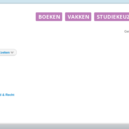
Ge
Zoeken
d & Recht