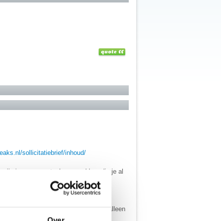
aks.nl/sollicitatiebrief/inhoud/
rwijs je naar eventuele gesprekken die je al
ook.
spreekt.
rmate geschikt bent voor de job. Het is
ls teamspeler, flexibel, etc. Zeg niet alleen
Over