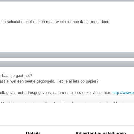
 een solicitatie brief maken maar weet niet hoe ik het moet doen.
 baantje gaat het?
ast al wel een beetje gegoogeld. Heb je al iets op papier?
n elk geval met adresgegevens, datum en plaats enzo. Zoals hier:
http://www.be
 begin je eerst met een alinea hoe jij op de vacature geattendeerd bent en ve
an het bedrijf hebt gehouden. Als het een open sollicitatie is benoem je dat 
olgende alinea vertel je meestal waarom de vacature of het bedrijf jou zo aan
nea gebruik je om jezelf aan te prijzen. Je vertelt hen precies waarom jij uite
arbij kernwoorden te gebruiken die zij ook zelf benoemen in hun vacature, zoa
el bent, beschrijf ook kort waaruit dat blijkt.
Details
Advertentie-instellingen