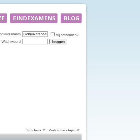
bruikersnaam
Mij onthouden?
Wachtwoord
Topictools
Zoek in deze topic