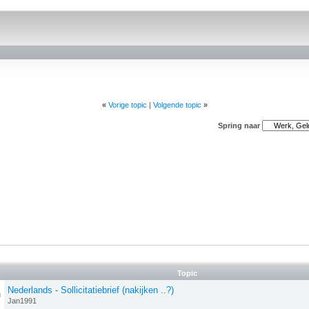
erden
die uw gegevens kunnen ontvangen en verwerken.
«
Vorige topic
|
Volgende topic
»
Spring naar
Topic
Nederlands - Sollicitatiebrief (nakijken ..?)
n
Jan1991