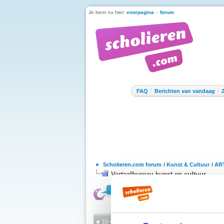
Je bent nu hier:
voorpagina
»
forum
FAQ
Berichten van vandaag
Scholieren.com forum
/
Kunst & Cultuur
/
ART
Vertaalbureau kunst en cultuur
15-04-2022, 10:43