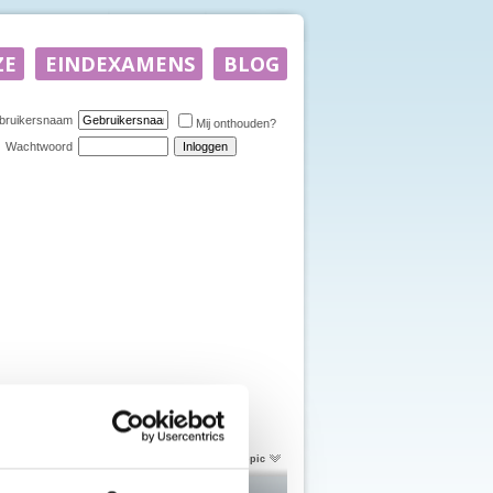
bruikersnaam
Mij onthouden?
Wachtwoord
Topictools
Zoek in deze topic