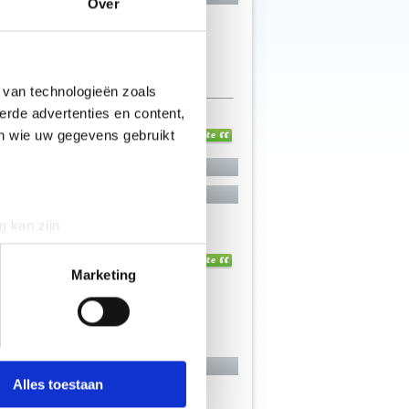
Over
rsector,
 van technologieën zoals
erde advertenties en content,
en wie uw gegevens gebruikt
g kan zijn
erprinting)
t
detailgedeelte
in. U kunt uw
Marketing
 media te bieden en om ons
onze partners voor social
nformatie die je aan ze hebt
Alles toestaan