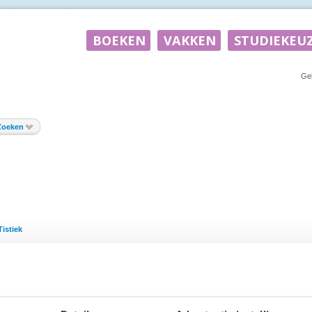
Ge
Zoeken
istiek