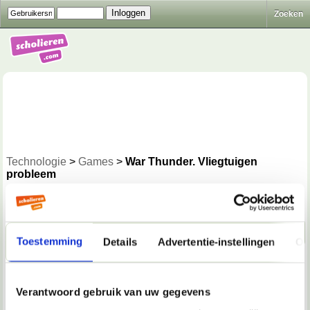
Zoeken
Technologie
>
Games
>
War Thunder. Vliegtuigen
probleem
Beantwoorden
Naar beneden!
Toestemming
Details
Advertentie-instellingen
Ov
23-01-2023, 02:35
LleN_B0
Verantwoord gebruik van uw gegevens