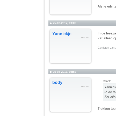
Als je erbij
25-02-2017, 13:09
In de leesza
Yannickje
Zat alleen o
__________
Genieten van a
25-02-2017, 19:59
Citaat:
body
Yannick
In de l
Zat alle
Trekken toe