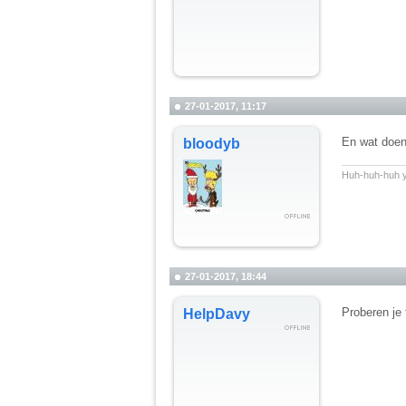
27-01-2017, 11:17
En wat doen 
bloodyb
__________
Huh-huh-huh y
27-01-2017, 18:44
Proberen je
HelpDavy