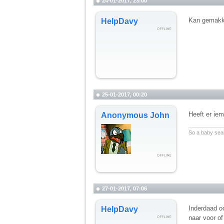
24-01-2017, 23:00
Kan gemakkel
HelpDavy
25-01-2017, 00:20
Heeft er iem
Anonymous John
__________
So a baby seal 
27-01-2017, 07:06
Inderdaad o
HelpDavy
naar voor o