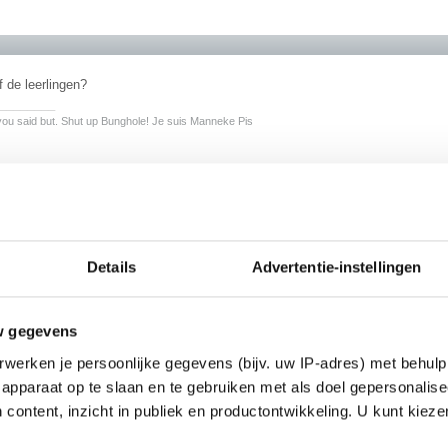
f de leerlingen?
________
ou said but. Shut up Bunghole! Je suis Manneke Pis
Details
Advertentie-instellingen
n natuurlijk. Leraren hebben hun eigen toilet bij de lerarenkamer.
w gegevens
werken je persoonlijke gegevens (bijv. uw IP-adres) met behulp
apparaat op te slaan en te gebruiken met als doel gepersonalise
 content, inzicht in publiek en productontwikkeling. U kunt kiez