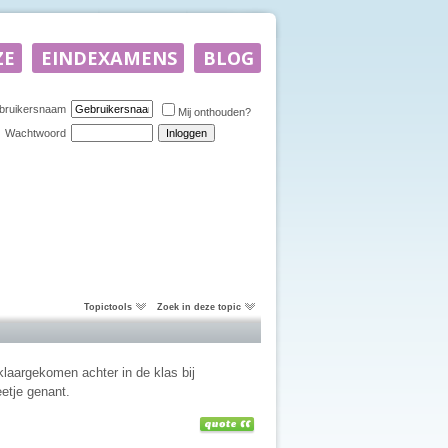
bruikersnaam
Mij onthouden?
Wachtwoord
Topictools
Zoek in deze topic
klaargekomen achter in de klas bij
etje genant.