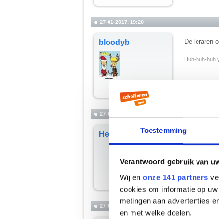
27-01-2017, 19:20
De leraren o
bloodyb
__________
Huh-huh-huh y
27-01-2017, 21:02
Toestemming
De leerlinge
HelpDavy
Verantwoord gebruik van u
Wij en
onze 141 partners
ver
cookies om informatie op uw 
metingen aan advertenties en
27-01-2017, 21:46
en met welke doelen.