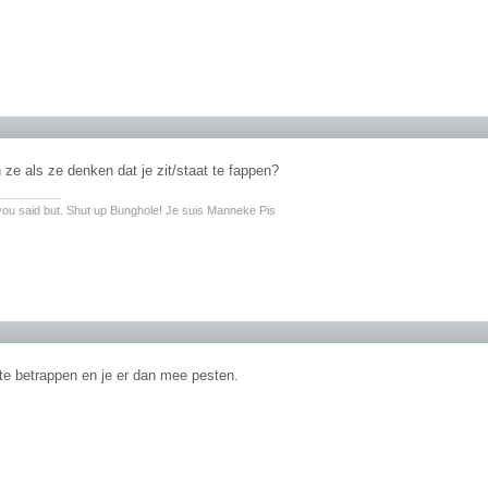
ze als ze denken dat je zit/staat te fappen?
________
ou said but. Shut up Bunghole! Je suis Manneke Pis
 te betrappen en je er dan mee pesten.