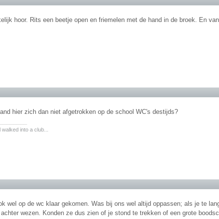
ijk hoor. Rits een beetje open en friemelen met de hand in de broek. En van
and hier zich dan niet afgetrokken op de school WC's destijds?
________
walked into a club...
ok wel op de wc klaar gekomen. Was bij ons wel altijd oppassen; als je te la
f achter wezen. Konden ze dus zien of je stond te trekken of een grote boods