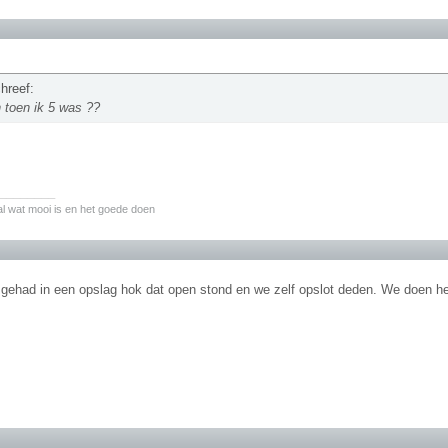
hreef:
 toen ik 5 was ??
________
l wat mooi is en het goede doen
 gehad in een opslag hok dat open stond en we zelf opslot deden. We doen het