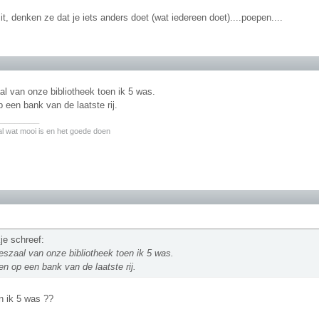
 zit, denken ze dat je iets anders doet (wat iedereen doet)....poepen....
al van onze bibliotheek toen ik 5 was.
p een bank van de laatste rij.
________
l wat mooi is en het goede doen
je schreef:
eeszaal van onze bibliotheek toen ik 5 was.
en op een bank van de laatste rij.
n ik 5 was ??