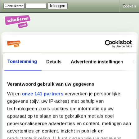
Zoeken
Toestemming
Details
Advertentie-instellingen
Ov
Lichaam & Geest
>
Lichaam & Gezondheid
>
Wat zijn
hoekstukken bij de tandarts?
Verantwoord gebruik van uw gegevens
Beantwoorden
Wij en
onze 141 partners
verwerken je persoonlijke
gegevens (bijv. uw IP-adres) met behulp van
Naar beneden!
technologieën zoals cookies om informatie op uw
apparaat op te slaan en te gebruiken met als doel
22-12-2025, 04:00
gepersonaliseerde advertenties en content, metingen aan
klaus29
advertenties en content, inzicht in publiek en
Lid
productontwikkeling. U kunt kiezen wie uw gegevens