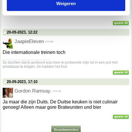
Weigeren
verzameld op basis van jouw gebruik van hun services.
Wanneer komen er eens goede restaurants in de trein! Dan
zal ik ook eens met de trein reizen.
We werken samen met
67 derden
die uw gegevens
kunnen ontvangen en verwerken.
20-09-2023, 12:22
JaapieEleven
Die internationale treinen toch
__________________
Ze dachten dat ik gestoord was toen ik probeerde mijn lul in een pot met
pindakaas te krijgen. Ze hadden het fout.
20-09-2023, 17:10
Gordon Ramsay.
Ja maar die zijn Duits. De Duitse keuken is niet culinair
genoeg! Alleen maar gore Bratwursten und bier
Beantwoorden