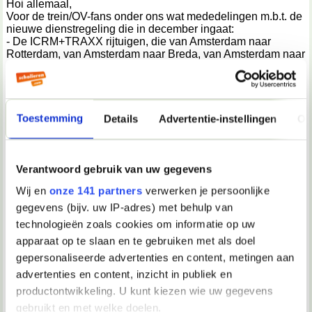
Hoi allemaal,
Voor de trein/OV-fans onder ons wat mededelingen m.b.t. de
nieuwe dienstregeling die in december ingaat:
- De ICRM+TRAXX rijtuigen, die van Amsterdam naar
Rotterdam, van Amsterdam naar Breda, van Amsterdam naar
Brussel en van Den Haag naar Eindhoven rijden, gaan in
december helaas na 40 jaar uit dienst. Dit materieel wordt
vervangen door ICNG die in april al enkele testritten reed
over de HSL (Hogesnelheidslijn)
- De oude 1700-locs van NS, die vooral op de IC Berlijn
Toestemming
Details
Advertentie-instellingen
Ov
rijden, gaan in december ook uit dienst. De 1700-locs
hebben voordat ze op de IC Berlijn reden vooral veel
binnenlandse trajecten gereden. De 1700-locs worden
vervangen door de Vectron-locomotieven van fabrikant
Verantwoord gebruik van uw gegevens
Siemens.
Wij en
onze 141 partners
verwerken je persoonlijke
- De concessie IJsselmond, die nu nog onderdeel is van
Connexxion, word vanaf december toegevoegd aan de
gegevens (bijv. uw IP-adres) met behulp van
concessie IJssel-Vecht. Ook de concessie Twente gaat
technologieën zoals cookies om informatie op uw
vanaf december bij IJssel-Vecht horen. Hiermee word de
apparaat op te slaan en te gebruiken met als doel
concessie IJssel-Vecht een van de grootste concessies in
Nederland.
gepersonaliseerde advertenties en content, metingen aan
Dit zijn de belangrijkste wijzigingen in de nieuwe
advertenties en content, inzicht in publiek en
dienstregeling.
productontwikkeling. U kunt kiezen wie uw gegevens
Mochten er ontwikkelingen zijn dan meld ik die hier graag!
Hopelijk hebben jullie wat aan deze informatie!
gebruikt en met welke doelen.