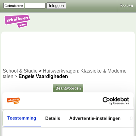
Zoeken
School & Studie
>
Huiswerkvragen: Klassieke & Moderne
talen
>
Engels Vaardigheden
Beantwoorden
Naar beneden!
30-03-2022, 17:55
Toestemming
Details
Advertentie-instellingen
Ov
ANONIEM^&%q6472