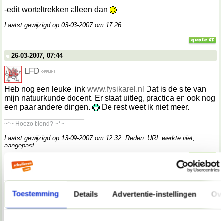
-edit worteltrekken alleen dan
Laatst gewijzigd op 03-03-2007 om
17:26
.
26-03-2007, 07:44
LFD
Heb nog een leuke link
www.fysikarel.nl
Dat is de site van
mijn natuurkunde docent. Er staat uitleg, practica en ook nog
een paar andere dingen.
De rest weet ik niet meer.
__________________
~*~ Hoezo blond? ~*~
Laatst gewijzigd op 13-09-2007 om
12:32
. Reden: URL werkte niet,
aangepast
18-05-2007, 10:45
zegtuhetmaar
Toestemming
Details
Advertentie-instellingen
Ov
online leeromgeving twente