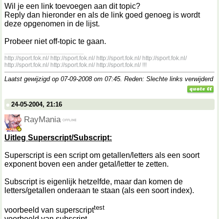
Wil je een link toevoegen aan dit topic?
Reply dan hieronder en als de link goed genoeg is wordt
deze opgenomen in de lijst.
Probeer niet off-topic te gaan.
__________________
http://sport.fok.nl/ http://sport.fok.nl/ http://sport.fok.nl/ http://sport.fok.nl/
http://sport.fok.nl/ http://sport.fok.nl/ http://sport.fok.nl/ !!!
Laatst gewijzigd op 07-09-2008 om
07:45
. Reden: Slechte links verwijderd
24-05-2004, 21:16
RayMania
Uitleg Superscript/Subscript:
Superscript is een script om getallen/letters als een soort
exponent boven een ander getal/letter te zetten.
Subscript is eigenlijk hetzelfde, maar dan komen de
letters/getallen onderaan te staan (als een soort index).
test
voorbeeld van superscript
voorbeeld van subscript