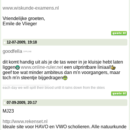
www.wiskunde-examens.nl
Vriendelijke groeten,
Emile de Vlieger
12-07-2009, 19:18
goodfella
dit komt handig uit als je de tas weer in je kluisje hebt laten
liggen
www.online-ruler.net
een uitprintbare liniaal!
geef toe wat minder ambiteus dan m'n voorgangers, maar
toch m'n steentje bijgedragen
__________________
each day we will spill their blood until it rains down from the skies
07-09-2009, 20:17
MJ23
http://www.rekenset.nl
Ideale site voor HAVO en VWO scholieren. Alle natuurkunde