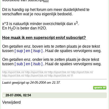
test
Dit is handig op het forum om meer duidelijkheid te
verschaffen wat je nou eigenlijk bedoeld.
3
x^3 is natuurlijk minder overzichtelijk dan x
.
En H
O is beter dan H2O.
2
Hoe maak ik een superscript en/of subscript?
Om getallen enz. boven iets te zetten plaats je deze tekst
tussen
[ sup ] en [ /sup ]
. Haal de spaties vervolgens weg.
Om getallen enz. onder iets te zetten plaats je deze tekst
tussen
[ sub ] en [ /sub ]
. Haal de spaties vervolgens weg.
__________________
http://sport.fok.nl/ http://sport.fok.nl/ http://sport.fok.nl/ http://sport.fok.nl/
http://sport.fok.nl/ http://sport.fok.nl/ http://sport.fok.nl/ !!!
Laatst gewijzigd op 24-05-2004 om
21:37
.
28-07-2006, 02:54
Verwijderd