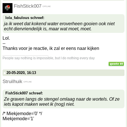
FishStick007
lola_fabulous schreef:
ja ik weet dat kokend water eroverheen gooien ook niet
echt diervriendelijk is, maar wat moet, moet.
Lol.
--
Thanks voor je reactie, ik zal er eens naar kijken
__________________
People say nothing is impossible, but I do nothing every day
20-05-2020, 16:13
Struilhuik
FishStick007 schreef:
Ze graven langs de stengel omlaag naar de wortels. Of ze
iets kapot maken weet ik (nog) niet.
/* Miekjemode='0' */
Miekjemode='1'