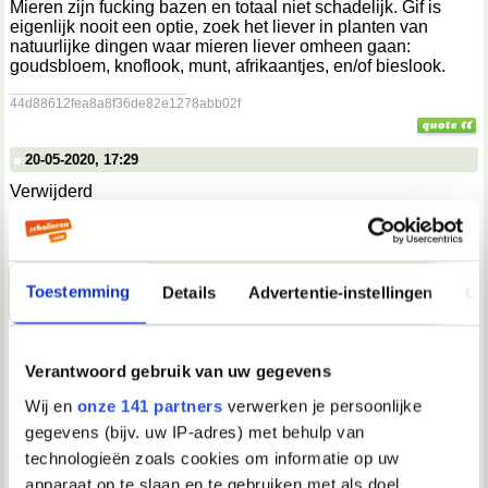
Mieren zijn fucking bazen en totaal niet schadelijk. Gif is
eigenlijk nooit een optie, zoek het liever in planten van
natuurlijke dingen waar mieren liever omheen gaan:
goudsbloem, knoflook, munt, afrikaantjes, en/of bieslook.
__________________
44d88612fea8a8f36de82e1278abb02f
20-05-2020, 17:29
Verwijderd
Cultiveren mieren geen bladluis?
Toestemming
Details
Advertentie-instellingen
Ov
20-05-2020, 20:04
Miekje*
Verantwoord gebruik van uw gegevens
Check even of je plantjes toevallig geen bladluizen hebben.
Mieren 'melken' bladluizen, dat wil zeggen, ze stimuleren
Wij en
onze 141 partners
verwerken je persoonlijke
bladluizen om honingdauw (een plakkerige vloeistof die
gegevens (bijv. uw IP-adres) met behulp van
bladluizen normaliter op de plant achterlaten) af te geven,
want mieren zijn daar dol op. Als dat zo is, zijn je mieren dus
technologieën zoals cookies om informatie op uw
een secundair probleem. Luizen zijn op veel manieren
apparaat op te slaan en te gebruiken met als doel