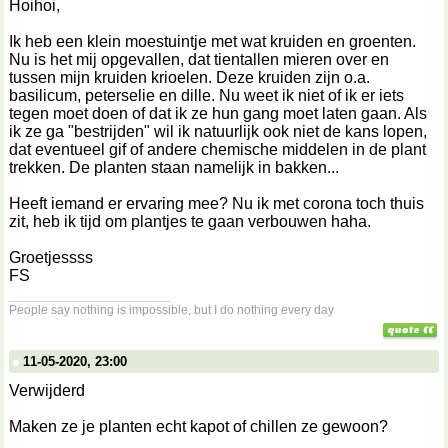
Hoihoi,
Ik heb een klein moestuintje met wat kruiden en groenten.
Nu is het mij opgevallen, dat tientallen mieren over en
tussen mijn kruiden krioelen. Deze kruiden zijn o.a.
basilicum, peterselie en dille. Nu weet ik niet of ik er iets
tegen moet doen of dat ik ze hun gang moet laten gaan. Als
ik ze ga "bestrijden" wil ik natuurlijk ook niet de kans lopen,
dat eventueel gif of andere chemische middelen in de plant
trekken. De planten staan namelijk in bakken...
Heeft iemand er ervaring mee? Nu ik met corona toch thuis
zit, heb ik tijd om plantjes te gaan verbouwen haha.
Groetjessss
FS
__________________
People say nothing is impossible, but I do nothing every day
11-05-2020, 23:00
Verwijderd
Maken ze je planten echt kapot of chillen ze gewoon?