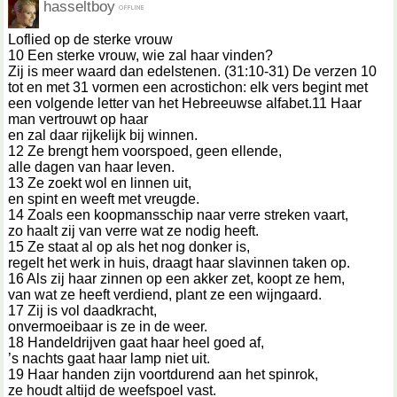
hasseltboy
Loflied op de sterke vrouw
10 Een sterke vrouw, wie zal haar vinden?
Zij is meer waard dan edelstenen. (31:10-31) De verzen 10
tot en met 31 vormen een acrostichon: elk vers begint met
een volgende letter van het Hebreeuwse alfabet.11 Haar
man vertrouwt op haar
en zal daar rijkelijk bij winnen.
12 Ze brengt hem voorspoed, geen ellende,
alle dagen van haar leven.
13 Ze zoekt wol en linnen uit,
en spint en weeft met vreugde.
14 Zoals een koopmansschip naar verre streken vaart,
zo haalt zij van verre wat ze nodig heeft.
15 Ze staat al op als het nog donker is,
regelt het werk in huis, draagt haar slavinnen taken op.
16 Als zij haar zinnen op een akker zet, koopt ze hem,
van wat ze heeft verdiend, plant ze een wijngaard.
17 Zij is vol daadkracht,
onvermoeibaar is ze in de weer.
18 Handeldrijven gaat haar heel goed af,
’s nachts gaat haar lamp niet uit.
19 Haar handen zijn voortdurend aan het spinrok,
ze houdt altijd de weefspoel vast.