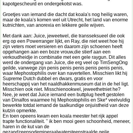
kapotgescheurd en ondergekotst was.
Groetjes van iemand die dacht dat koala's nog heilig waren,
maar de koala's komen wel uit Utrecht, het land van enorme
kutnichten, van anorexia en lekkere geile wijven.
Met dank aan: Juice, jeweetwel, die transseksueel die ook
erg op een Powerranger lijkt, en Ray, die niet weet hoe hij
zijn veters moet versieren en daarom zijn schoenen heeft
opgehangen aan een boze vrouw,die stierf aan een
verkoudheidje in combinatie met een gele raygun. Dit alles
werd de ondergang van Juice, die erg veel op TimSengOng
geilde, vanwege zijn penis penis penis penis penis penis,
waar Mephostophilis over kan navertellen. Misschien likt hij
Supreme Dutch dubbel en dwars, gratis en voor
heerschappij van het naaldhakkenmuseum dat in de hel ligt.
Misschien ook niet. Misschienookwel, jeweethetniet he?
Nee, je weet dat Juice iemand een buttplug heeft gestolen
van Dinalfos waarmee hij Mephostophilis en Ske* veelvuldig
bewerkte totdat iemand de taalkundige onjuistheid van deze
kutzin opmerkte.
En toen opeens kwam een koala meester het rijk appel
trapte functionaliteit. '' ik ben mooi geen schoonheid, meneer,
haren in de kut van de
gezandzeepsodemineraalwatersteenstraalde geile