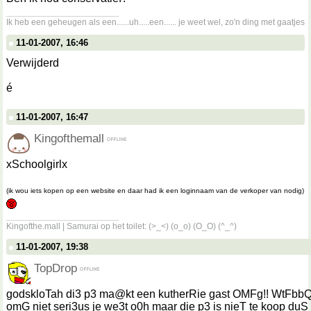
__________________
Ik heb een geheugen als een......uh.....een...... je weet wel, zo'n ding met gaatjes
11-01-2007, 16:46
Verwijderd
é
11-01-2007, 16:47
Kingofthemall
xSchoolgirlx
(ik wou iets kopen op een website en daar had ik een loginnaam van de verkoper van nodig)
__________________
Kingofthe.mall | Samurai op het toilet: (>_<) (o_o) (O_O) (^_^)
11-01-2007, 19:38
TopDrop
godskloTah di3 p3 ma@kt een kutherRie gast OMFg!! WtFbbQ!
omG niet seri3us je we3t o0h maar die p3 is nieT te koop duS