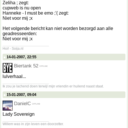
Zeliha ; zegt:
cupweb is nu open
Hanneke - I must be emo ;'( zegt:
Niet voor mij ;x
Het volgende bericht kan niet worden bezorgd aan alle
geadresseerden:
Niet voor mij ;x
__________________
Hoi! - Soija.nl
14-01-2007, 22:55
Biertank 52
lulverhaal...
__________________
Ik zou je lachend doen terwijl mijn vriendin er huilend naast staat.
15-01-2007, 09:04
DanielC
Lady Sovereign
__________________
Willem was in zijn leven een doorzetter.