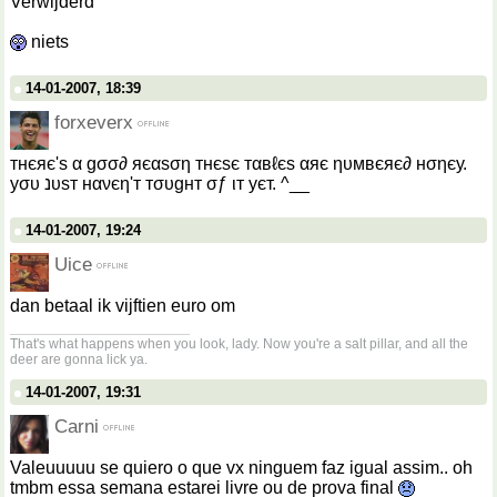
Verwijderd
niets
14-01-2007, 18:39
forxeverx
тнєяє'ѕ α gσσ∂ яєαѕση тнєѕє тαвℓєѕ αяє ηυмвєяє∂ нσηєу.
уσυ נυѕт нανєη'т тσυgнт σƒ ιт уєт. ^__
14-01-2007, 19:24
Uice
dan betaal ik vijftien euro om
__________________
That's what happens when you look, lady. Now you're a salt pillar, and all the
deer are gonna lick ya.
14-01-2007, 19:31
Carni
Valeuuuuu se quiero o que vx ninguem faz igual assim.. oh
tmbm essa semana estarei livre ou de prova final