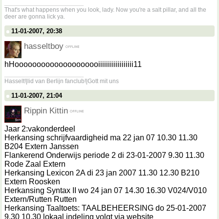
__________________
That's what happens when you look, lady. Now you're a salt pillar, and all the
deer are gonna lick ya.
11-01-2007, 20:38
hasseltboy
hHoooooooooooooooooooiiiiiiiiiiiiiiiiii11
__________________
Hasselt!|lid van Berlijn fanclub!|Gott mit uns
11-01-2007, 21:04
Rippin Kittin
Jaar 2:vakonderdeel
Herkansing schrijfvaardigheid ma 22 jan 07 10.30 11.30
B204 Extern Janssen
Flankerend Onderwijs periode 2 di 23-01-2007 9.30 11.30
Rode Zaal Extern
Herkansing Lexicon 2A di 23 jan 2007 11.30 12.30 B210
Extern Roosken
Herkansing Syntax II wo 24 jan 07 14.30 16.30 V024/V010
Extern/Rutten Rutten
Herkansing Taaltoets: TAALBEHEERSING do 25-01-2007
9.30 10.30 lokaal indeling volgt via website