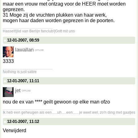
maar een vrouw met ontzag voor de HEER moet worden
geprezen.
31 Moge zij de vruchten plukken van haar werk,
mogen haar daden worden geprezen in de poorten.
__________________
Hasselt!|lid van Berlijn fanclub!|Gott mit uns
12-01-2007, 08:59
lawallan
3333
__________________
Nothing is just satire
12-01-2007, 11:11
jet
nou de ex van **** geilt gewoon op elke man ofzo
__________________
Ik heb een geheugen als een......uh.....een...... je weet wel, zo'n ding met gaatjes
12-01-2007, 11:12
Verwijderd