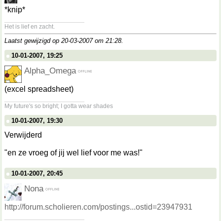
*knip*
__________________
Het is lief en zacht.
Laatst gewijzigd op 20-03-2007 om
21:28
.
10-01-2007, 19:25
Alpha_Omega
(excel spreadsheet)
__________________
My future's so bright; I gotta wear shades
10-01-2007, 19:30
Verwijderd
"en ze vroeg of jij wel lief voor me was!"
10-01-2007, 20:45
Nona
http://forum.scholieren.com/postings...ostid=23947931
__________________