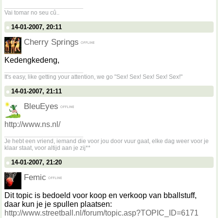
__________________
Vai tomar no seu cû..
14-01-2007, 20:11
Cherry Springs
Kedengkedeng,
__________________
It's easy, like getting your attention, we go "Sex! Sex! Sex! Sex! Sex!"
14-01-2007, 21:11
BleuEyes
http://www.ns.nl/
__________________
Je hebt een vriend, iemand die voor jou door vuur gaat, elke dag weer voor je
klaar staat, voor altijd aan je zij**
14-01-2007, 21:20
Femic
Dit topic is bedoeld voor koop en verkoop van bballstuff,
daar kun je je spullen plaatsen:
http://www.streetball.nl/forum/topic.asp?TOPIC_ID=6171