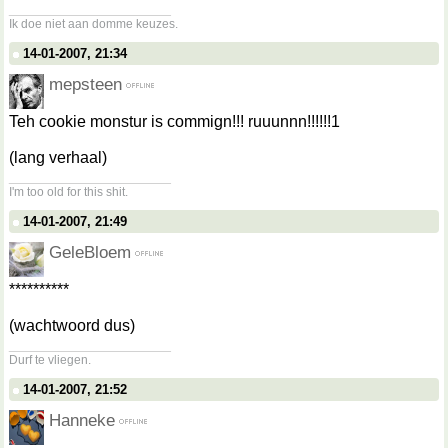
__________________
Ik doe niet aan domme keuzes.
14-01-2007, 21:34
mepsteen
Teh cookie monstur is commign!!! ruuunnn!!!!!!1
(lang verhaal)
__________________
I'm too old for this shit.
14-01-2007, 21:49
GeleBloem
**********
(wachtwoord dus)
__________________
Durf te vliegen.
14-01-2007, 21:52
Hanneke