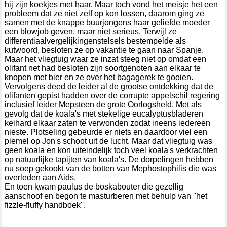
hij zijn koekjes met haar. Maar toch vond het meisje het een
probleem dat ze niet zelf op kon lossen, daarom ging ze
samen met de knappe buurjongens haar geliefde moeder
een blowjob geven, maar niet serieus. Terwijl ze
differentiaalvergelijkingenstelsels bestempelde als
kutwoord, besloten ze op vakantie te gaan naar Spanje.
Maar het vliegtuig waar ze inzat steeg niet op omdat een
olifant net had besloten zijn soortgenoten aan elkaar te
knopen met bier en ze over het bagagerek te gooien.
Vervolgens deed de leider al de grootse ontdekking dat de
olifanten gepist hadden over de corrupte appelschil regering
inclusief leider Mepsteen de grote Oorlogsheld. Met als
gevolg dat de koala's met stekelige eucalyptusbladeren
keihard elkaar zaten te verwonden zodat ineens iedereen
nieste. Plotseling gebeurde er niets en daardoor viel een
piemel op Jon's schoot uit de lucht. Maar dat vliegtuig was
geen koala en kon uiteindelijk toch veel koala's verkrachten
op natuurlijke tapijten van koala's. De dorpelingen hebben
nu soep gekookt van de botten van Mephostophilis die was
overleden aan Aids.
En toen kwam paulus de boskabouter die gezellig
aanschoof en begon te masturberen met behulp van ''het
fizzle-fluffy handboek''.