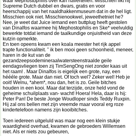
waar Mephostophilis over kan navertellen. Misschien likt hij
Supreme Dutch dubbel en dwars, gratis en voor
heerschappij van het naaldhakkenmuseum dat in de hel ligt.
Misschien ook niet. Misschienookwel, jeweethetniet he?
Nee, je weet dat Juice iemand een buttplug heeft gestolen
van Dinalfos waarmee hij Mephostophilis en Ske* veelvuldig
bewerkte totdat iemand de taalkundige onjuistheid van deze
kutzin opmerkte.
En toen opeens kwam een koala meester het rijk appel
trapte functionaliteit. '' ik ben mooi geen schoonheid, meneer,
haren in de kut van de
gezandzeepsodemineraalwatersteenstraalde geile
eendagsvliegen toen zij TimSengOng niet zonder kaas uit
het raam! . Maar Dinalfos is eigelijk een grote, nay, een
héééle grote. Maar dan niet. Of toch wel? Zeker wel! Heb je
ooit! Welnu, *ahem*, nou dan, het is zo. Geile bitches
houden in een kooi. Maar dat terzijde, onze held vond de
geheime schuilplaats van- wacht! Hoera! Hela, daar is hij:
Peter Pan! De beste Jonge Woudloper sinds Teddy Ruxpin.
Hij zal ons bellen met zijn vreemde maar vooral erg roze
kindertelefoon namens zijn kooibitches.
Toen iedereen uitgeluld was maar nog een klein stukje
waardigheid overhad, kwamen de gebroeders Willemsen
niet. Als er niets zou gebeuren,