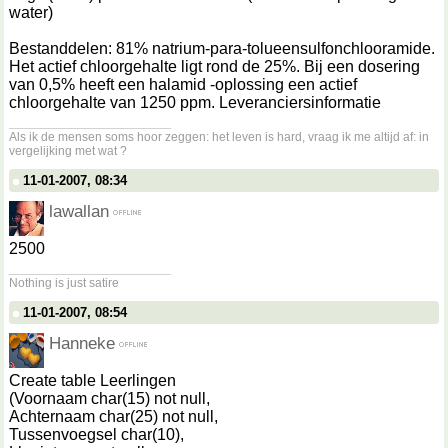
water)
Bestanddelen: 81% natrium-para-tolueensulfonchlooramide.
Het actief chloorgehalte ligt rond de 25%. Bij een dosering
van 0,5% heeft een halamid -oplossing een actief
chloorgehalte van 1250 ppm. Leveranciersinformatie
__________________
Als ik de mensen soms hoor zeggen: het leven is hard, vraag ik me altijd af: in
vergelijking met wat ?
11-01-2007, 08:34
lawallan
2500
__________________
Nothing is just satire
11-01-2007, 08:54
Hanneke
Create table Leerlingen
(Voornaam char(15) not null,
Achternaam char(25) not null,
Tussenvoegsel char(10),