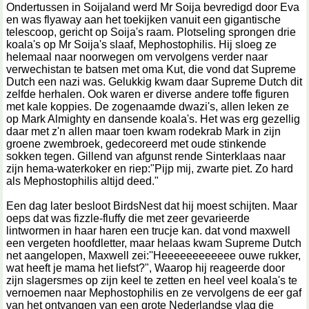
Ondertussen in Soijaland werd Mr Soija bevredigd door Eva
en was flyaway aan het toekijken vanuit een gigantische
telescoop, gericht op Soija's raam. Plotseling sprongen drie
koala's op Mr Soija's slaaf, Mephostophilis. Hij sloeg ze
helemaal naar noorwegen om vervolgens verder naar
verwechistan te batsen met oma Kut, die vond dat Supreme
Dutch een nazi was. Gelukkig kwam daar Supreme Dutch dit
zelfde herhalen. Ook waren er diverse andere toffe figuren
met kale koppies. De zogenaamde dwazi's, allen leken ze
op Mark Almighty en dansende koala's. Het was erg gezellig
daar met z'n allen maar toen kwam rodekrab Mark in zijn
groene zwembroek, gedecoreerd met oude stinkende
sokken tegen. Gillend van afgunst rende Sinterklaas naar
zijn hema-waterkoker en riep:"Pijp mij, zwarte piet. Zo hard
als Mephostophilis altijd deed."
Een dag later besloot BirdsNest dat hij moest schijten. Maar
oeps dat was fizzle-fluffy die met zeer gevarieerde
lintwormen in haar haren een trucje kan. dat vond maxwell
een vergeten hoofdletter, maar helaas kwam Supreme Dutch
net aangelopen, Maxwell zei:''Heeeeeeeeeeee ouwe rukker,
wat heeft je mama het liefst?", Waarop hij reageerde door
zijn slagersmes op zijn keel te zetten en heel veel koala's te
vernoemen naar Mephostophilis en ze vervolgens de eer gaf
van het ontvangen van een grote Nederlandse vlag die