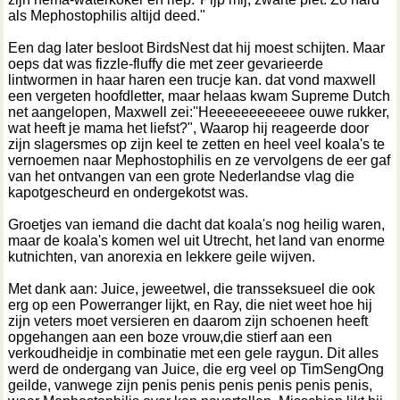
als Mephostophilis altijd deed."
Een dag later besloot BirdsNest dat hij moest schijten. Maar
oeps dat was fizzle-fluffy die met zeer gevarieerde
lintwormen in haar haren een trucje kan. dat vond maxwell
een vergeten hoofdletter, maar helaas kwam Supreme Dutch
net aangelopen, Maxwell zei:''Heeeeeeeeeeee ouwe rukker,
wat heeft je mama het liefst?", Waarop hij reageerde door
zijn slagersmes op zijn keel te zetten en heel veel koala's te
vernoemen naar Mephostophilis en ze vervolgens de eer gaf
van het ontvangen van een grote Nederlandse vlag die
kapotgescheurd en ondergekotst was.
Groetjes van iemand die dacht dat koala's nog heilig waren,
maar de koala's komen wel uit Utrecht, het land van enorme
kutnichten, van anorexia en lekkere geile wijven.
Met dank aan: Juice, jeweetwel, die transseksueel die ook
erg op een Powerranger lijkt, en Ray, die niet weet hoe hij
zijn veters moet versieren en daarom zijn schoenen heeft
opgehangen aan een boze vrouw,die stierf aan een
verkoudheidje in combinatie met een gele raygun. Dit alles
werd de ondergang van Juice, die erg veel op TimSengOng
geilde, vanwege zijn penis penis penis penis penis penis,