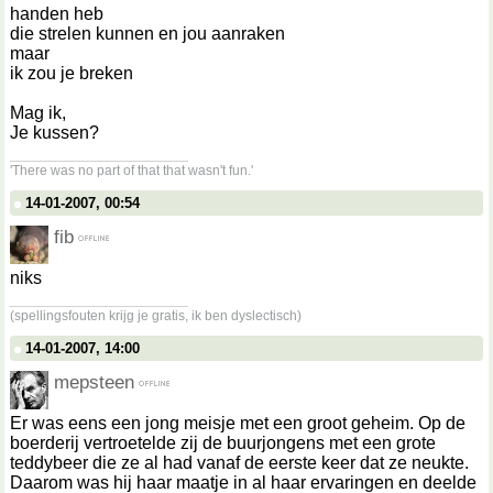
handen heb
die strelen kunnen en jou aanraken
maar
ik zou je breken
Mag ik,
Je kussen?
__________________
'There was no part of that that wasn't fun.'
14-01-2007, 00:54
fib
niks
__________________
(spellingsfouten krijg je gratis, ik ben dyslectisch)
14-01-2007, 14:00
mepsteen
Er was eens een jong meisje met een groot geheim. Op de
boerderij vertroetelde zij de buurjongens met een grote
teddybeer die ze al had vanaf de eerste keer dat ze neukte.
Daarom was hij haar maatje in al haar ervaringen en deelde