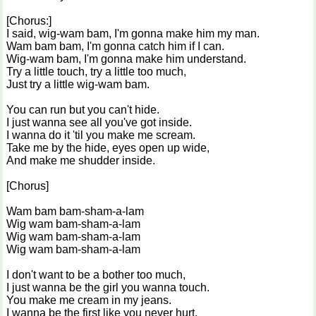
[Chorus:]
I said, wig-wam bam, I'm gonna make him my man.
Wam bam bam, I'm gonna catch him if I can.
Wig-wam bam, I'm gonna make him understand.
Try a little touch, try a little too much,
Just try a little wig-wam bam.
You can run but you can't hide.
I just wanna see all you've got inside.
I wanna do it 'til you make me scream.
Take me by the hide, eyes open up wide,
And make me shudder inside.
[Chorus]
Wam bam bam-sham-a-lam
Wig wam bam-sham-a-lam
Wig wam bam-sham-a-lam
Wig wam bam-sham-a-lam
I don't want to be a bother too much,
I just wanna be the girl you wanna touch.
You make me cream in my jeans.
I wanna be the first like you never hurt,