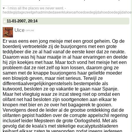
__________________
♥ - I miss all the places we never went. -
heddegijdagezeetgehadmindedawerklukwoarhoedoedegijdahoedoedegijdahoe
11-01-2007, 20:14
Uice
Er was eens een jong meisje met een groot geheim. Op de
boerderij vertroetelde zij de buurjongens met een grote
teddybeer die ze al had vanaf de eerste keer dat ze neukte.
Daarom was hij haar maatje in al haar ervaringen en deelde
hij zijn koekjes met haar. Maar toch vond het meisje het een
probleem dat ze niet zelf op kon lossen, daarom ging ze
samen met de knappe buurjongens haar geliefde moeder
een blowjob geven, maar niet serieus. Terwijl ze
differentiaalvergelijkingenstelsels bestempelde als
kutwoord, besloten ze op vakantie te gaan naar Spanje.
Maar het vliegtuig waar ze inzat steeg niet op omdat een
olifant net had besloten zijn soortgenoten aan elkaar te
knopen met bier en ze over het bagagerek te gooien.
Vervolgens deed de leider al de grootse ontdekking dat de
olifanten gepist hadden over de corrupte appelschil regering
inclusief leider Mepsteen de grote Oorlogsheld. Met als
gevolg dat de koala's met stekelige eucalyptusbladeren
keihard elkaar zaten te verwonden zodat ineens iedereen