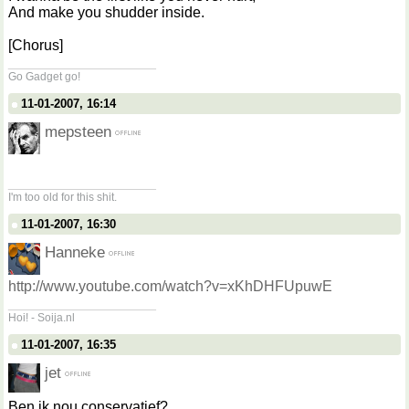
And make you shudder inside.
[Chorus]
__________________
Go Gadget go!
11-01-2007, 16:14
mepsteen
__________________
I'm too old for this shit.
11-01-2007, 16:30
Hanneke
http://www.youtube.com/watch?v=xKhDHFUpuwE
__________________
Hoi! - Soija.nl
11-01-2007, 16:35
jet
Ben ik nou conservatief?