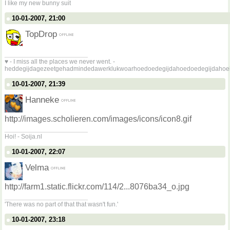
I like my new bunny suit
10-01-2007, 21:00
TopDrop
__________________
♥ - I miss all the places we never went. -
heddegijdagezeetgehadmindedawerklukwoarhoedoedegijdahoedoedegijdahoe
10-01-2007, 21:39
Hanneke
http://images.scholieren.com/images/icons/icon8.gif
__________________
Hoi! - Soija.nl
10-01-2007, 22:07
Velma
http://farm1.static.flickr.com/114/2...8076ba34_o.jpg
__________________
'There was no part of that that wasn't fun.'
10-01-2007, 23:18