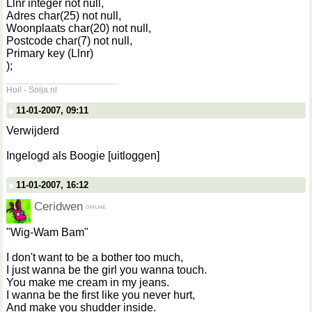
Llnr integer not null,
Adres char(25) not null,
Woonplaats char(20) not null,
Postcode char(7) not null,
Primary key (Llnr)
);
__________________
Hoi! - Soija.nl
11-01-2007, 09:11
Verwijderd
Ingelogd als Boogie [uitloggen]
11-01-2007, 16:12
Ceridwen
"Wig-Wam Bam"
I don't want to be a bother too much,
I just wanna be the girl you wanna touch.
You make me cream in my jeans.
I wanna be the first like you never hurt,
And make you shudder inside.