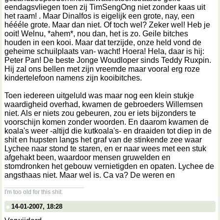
eendagsvliegen toen zij TimSengOng niet zonder kaas uit
het raam! . Maar Dinalfos is eigelijk een grote, nay, een
héééle grote. Maar dan niet. Of toch wel? Zeker wel! Heb je
ooit! Welnu, *ahem*, nou dan, het is zo. Geile bitches
houden in een kooi. Maar dat terzijde, onze held vond de
geheime schuilplaats van- wacht! Hoera! Hela, daar is hij:
Peter Pan! De beste Jonge Woudloper sinds Teddy Ruxpin.
Hij zal ons bellen met zijn vreemde maar vooral erg roze
kindertelefoon namens zijn kooibitches.
Toen iedereen uitgeluld was maar nog een klein stukje
waardigheid overhad, kwamen de gebroeders Willemsen
niet. Als er niets zou gebeuren, zou er iets bijzonders te
voorschijn komen zonder woorden. En daarom kwamen de
koala's weer -altijd die kutkoala's- en draaiden tot diep in de
shit en hupsten langs het graf van de stinkende zee waar
Lychee naar stond te staren, en er naar wees met een stuk
afgehakt been, waardoor mensen gruwelden en
stomdronken het gebouw vernietigden en opaten. Lychee de
angsthaas niet. Maar wel is. Ca va? De weren en
__________________
I'm too old for this shit.
14-01-2007, 18:28