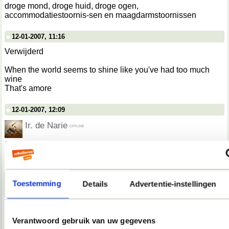
droge mond, droge huid, droge ogen,
accommodatiestoornis-sen en maagdarmstoornissen
12-01-2007, 11:16
Verwijderd
When the world seems to shine like you've had too much
wine
That's amore
12-01-2007, 12:09
Ir. de Narie
154. Ian O'Brien Docker - [The Beginning CDM #04] The
Beginning (jona remix)
__________________
~ beoefent de kunst van het stealthlopen
Toestemming
Details
Advertentie-instellingen
12-01-2007, 14:24
llell
Verantwoord gebruik van uw gegevens
Daarnaast bouwt Nuon aan een sterke positie op de twee