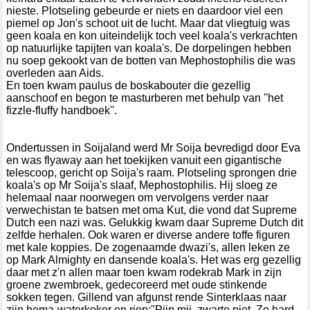
nieste. Plotseling gebeurde er niets en daardoor viel een
piemel op Jon's schoot uit de lucht. Maar dat vliegtuig was
geen koala en kon uiteindelijk toch veel koala's verkrachten
op natuurlijke tapijten van koala's. De dorpelingen hebben
nu soep gekookt van de botten van Mephostophilis die was
overleden aan Aids.
En toen kwam paulus de boskabouter die gezellig
aanschoof en begon te masturberen met behulp van ''het
fizzle-fluffy handboek''.
Ondertussen in Soijaland werd Mr Soija bevredigd door Eva
en was flyaway aan het toekijken vanuit een gigantische
telescoop, gericht op Soija's raam. Plotseling sprongen drie
koala's op Mr Soija's slaaf, Mephostophilis. Hij sloeg ze
helemaal naar noorwegen om vervolgens verder naar
verwechistan te batsen met oma Kut, die vond dat Supreme
Dutch een nazi was. Gelukkig kwam daar Supreme Dutch dit
zelfde herhalen. Ook waren er diverse andere toffe figuren
met kale koppies. De zogenaamde dwazi's, allen leken ze
op Mark Almighty en dansende koala's. Het was erg gezellig
daar met z'n allen maar toen kwam rodekrab Mark in zijn
groene zwembroek, gedecoreerd met oude stinkende
sokken tegen. Gillend van afgunst rende Sinterklaas naar
zijn hema-waterkoker en riep:"Pijp mij, zwarte piet. Zo hard