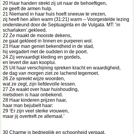
20 Haar handen strekt zij uit naar de behoeftigen,
ze geeft de armen hulp.
21 Niemand in haar huis hoeft sneeuw te vrezen,
zij heeft hen allen warm (31:21) warm – Voorgestelde lezing
ondersteund door de Septuaginta en de Vulgata. MT: ‘in
scharlaken’.gekleed.
22 Ze maakt de mooiste dekens,
ze gaat gekleed in linnen en purperen wol.
23 Haar man geniet bekendheid in de stad,
hij vergadert met de oudsten in de poort.
24 Zij vervaardigt kleding en gordels,
en levert die aan kooplui.
25 Uit haar verschijning spreken kracht en waardigheid,
de dag van morgen ziet ze lachend tegemoet.
26 Ze spreekt wijze woorden,
wat ze zegt, zijn liefdevolle lessen.
27 Ze waakt over haar huishouding,
nietsdoen is haar onbekend.
28 Haar kinderen prijzen haar,
haar man bejubelt haar:
29 ‘Er zijn veel sterke vrouwen,
maar jij overtreft ze allemaal.’
30 Charme is bedrieglijk en schoonheid vergaat,