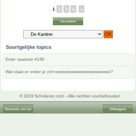
1
2
3
4
»
Gesloten
Soortgelijke topics
Enter saaiman #190
Wat staat er onder je ctrl+veeeeeeeeeeeeeeeeeeeeee?
© 2019 Scholieren.com - Alle rechten voorbehouden
Normale versie
Uitloggen