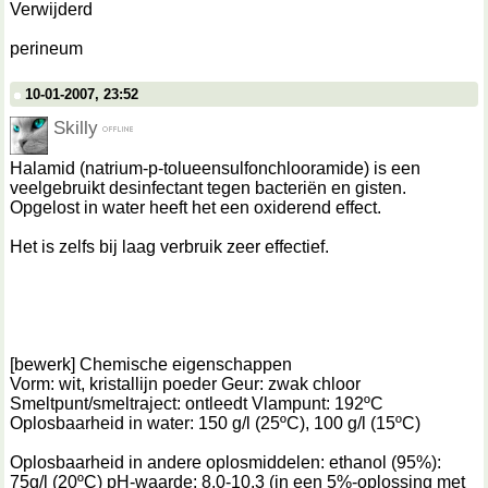
Verwijderd
perineum
10-01-2007, 23:52
Skilly
Halamid (natrium-p-tolueensulfonchlooramide) is een
veelgebruikt desinfectant tegen bacteriën en gisten.
Opgelost in water heeft het een oxiderend effect.
Het is zelfs bij laag verbruik zeer effectief.
[bewerk] Chemische eigenschappen
Vorm: wit, kristallijn poeder Geur: zwak chloor
Smeltpunt/smeltraject: ontleedt Vlampunt: 192ºC
Oplosbaarheid in water: 150 g/l (25ºC), 100 g/l (15ºC)
Oplosbaarheid in andere oplosmiddelen: ethanol (95%):
75g/l (20ºC) pH-waarde: 8.0-10.3 (in een 5%-oplossing met