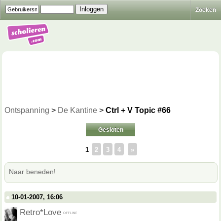
Zoeken
Ontspanning
>
De Kantine
>
Ctrl + V Topic #66
Gesloten
1
2
3
4
»
Naar beneden!
10-01-2007, 16:06
Retro*Love