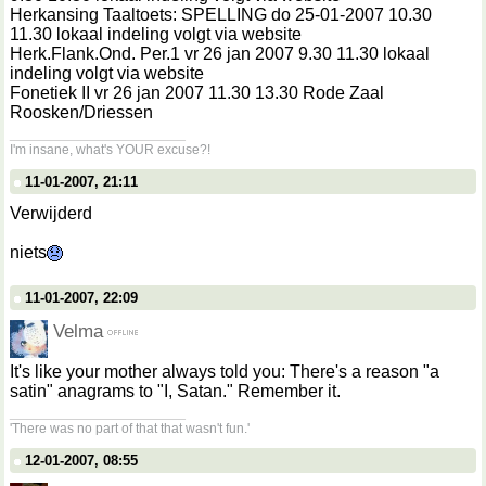
Herkansing Taaltoets: SPELLING do 25-01-2007 10.30
11.30 lokaal indeling volgt via website
Herk.Flank.Ond. Per.1 vr 26 jan 2007 9.30 11.30 lokaal
indeling volgt via website
Fonetiek II vr 26 jan 2007 11.30 13.30 Rode Zaal
Roosken/Driessen
__________________
I'm insane, what's YOUR excuse?!
11-01-2007, 21:11
Verwijderd
niets
11-01-2007, 22:09
Velma
It's like your mother always told you: There's a reason "a
satin" anagrams to "I, Satan." Remember it.
__________________
'There was no part of that that wasn't fun.'
12-01-2007, 08:55