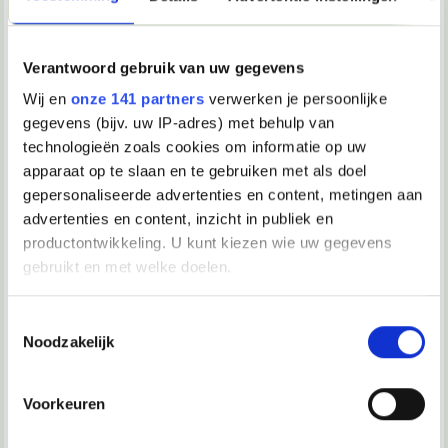
Ik had een e-mail account alleen die ben ik nu kwijt, en ik
ben mijn wachtwoord vergeten.
Wat moet ik nu doen, want er staan een hoop dingen op dat
Verantwoord gebruik van uw gegevens
account die ik niet kwijt wil
Wij en
onze 141 partners
verwerken je persoonlijke
gegevens (bijv. uw IP-adres) met behulp van
20-10-2020, 18:02
technologieën zoals cookies om informatie op uw
Verwijderd
apparaat op te slaan en te gebruiken met als doel
gepersonaliseerde advertenties en content, metingen aan
Contact opnemen met support.
advertenties en content, inzicht in publiek en
productontwikkeling. U kunt kiezen wie uw gegevens
gebruikt en met welke doelen.
20-10-2020, 18:02
Verwijderd
Als u het toestaat, willen we ook graag:
Toestemmingsselectie
Ik bedoel wtf denk je dat wij er aan kunnen doen?
Noodzakelijk
Informatie verzamelen over uw geografische locatie, die
tot een paar meter nauwkeurig kan zijn
Uw apparaat identificeren door het actief te scannen op
20-10-2020, 18:24
Voorkeuren
specifieke eigenschappen (fingerprinting)
Megatron
Lees meer over hoe uw persoonlijke gegevens worden