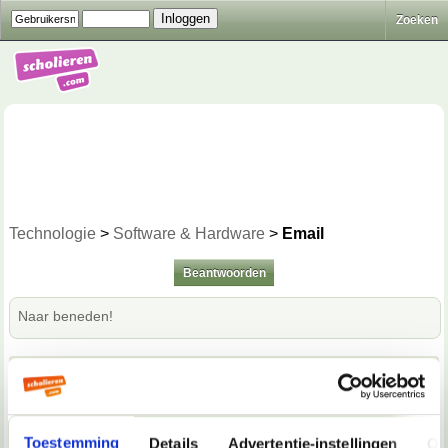
Zoeken
Technologie
>
Software & Hardware
>
Email
Beantwoorden
Naar beneden!
20-10-2020, 17:50
Anoniem00129
Hoi,
Toestemming
Details
Advertentie-instellingen
Ov