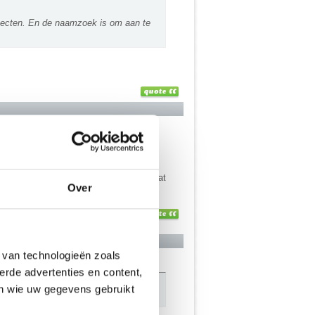
secten. En de naamzoek is om aan te
 de plantenbak) dat je er kokend water
ierenplaag heb ofzo)
, wel zo diervriendelijk
(ja ik weet dat
Over
 van technologieën zoals
erde advertenties en content,
en wie uw gegevens gebruikt
wat moet, moet.