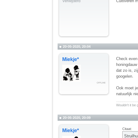
Verwijderd
Cultiveren m
20-05-2020, 20:04
Check even o
Miekje*
honingdauw (
dat zo is, z
googelen.
Ook moet je 
natuurlijk n
__________
Wouldn't it be
20-05-2020, 20:09
Citaat:
Miekje*
Struilhu