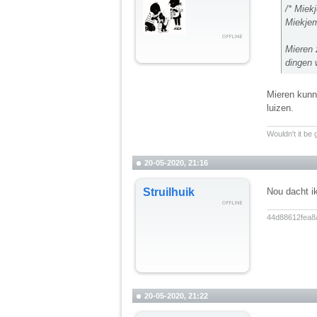
/* Miek
Miekjem
Mieren z
dingen 
Mieren kunne
luizen.
__________
Wouldn't it be
20-05-2020, 21:16
Struilhuik
Nou dacht ik
__________
44d88612fea8
20-05-2020, 21:22