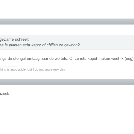
igeDame schreef:
e je planten echt kapot of chillen ze gewoon?
ngs de stengel omlaag naar de wortels. Of ze iets kapot maken weet ik (nog) 
________
hing is impossible, but I do nothing every day
mzoek.