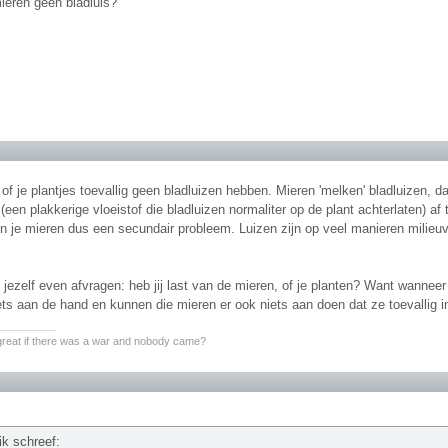
ieren geen bladluis?
f je plantjes toevallig geen bladluizen hebben. Mieren 'melken' bladluizen, d
een plakkerige vloeistof die bladluizen normaliter op de plant achterlaten) af 
ijn je mieren dus een secundair probleem. Luizen zijn op veel manieren milieuvr
jezelf even afvragen: heb jij last van de mieren, of je planten? Want wanneer 
iets aan de hand en kunnen die mieren er ook niets aan doen dat ze toevallig 
________
 great if there was a war and nobody came?
ik schreef: