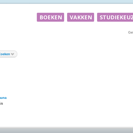
Ge
Zoeken
auna
in