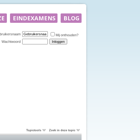
bruikersnaam
Mij onthouden?
Wachtwoord
Topictools
Zoek in deze topic