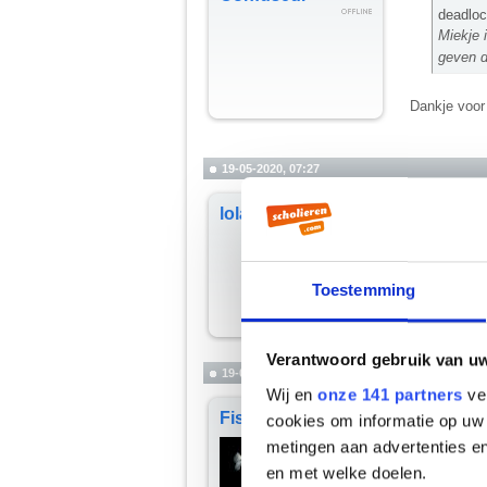
deadloc
Miekje 
geven d
Dankje voor 
19-05-2020, 07:27
Ik weet wel 
lola_fabulous
overheen mo
Maar andere 
Toestemming
kokend water
Verantwoord gebruik van u
19-05-2020, 21:15
Wij en
onze 141 partners
ver
Citaat:
FishStick007
cookies om informatie op uw 
lola_fa
metingen aan advertenties en
ja ik w
en met welke doelen.