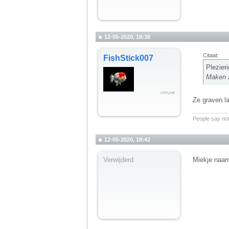
12-05-2020, 18:38
Citaat:
FishStick007
Plezier
Maken z
Ze graven la
__________
People say not
12-05-2020, 18:42
Verwijderd
Miekje naa