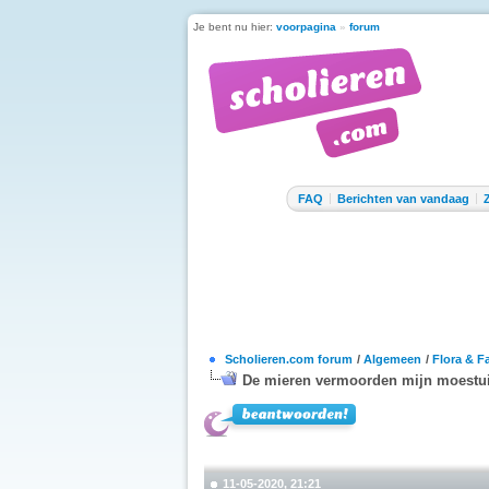
Je bent nu hier:
voorpagina
»
forum
FAQ
Berichten van vandaag
Scholieren.com forum
/
Algemeen
/
Flora & F
De mieren vermoorden mijn moestu
11-05-2020, 21:21