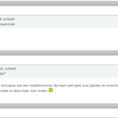
k schreef:
 naamzoek.
d. schreef:
dat?
e nickname van een medeforummer die heel veel weet over planten en insect
' zodat ze deze topic kan vinden