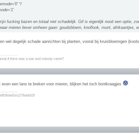
jemode='0' */
ode='1'
ijn fucking bazen en totaal niet schadelijk. Gif is eigenlijk nooit een optie, zo
waar mieren liever omheen gaan: goudsbloem, knoflook, munt, afrikaantjes, en
n wel degelijk schade aanrichten bij planten, vooral bij kruisbloemigen (koo
________
 great if there was a war and nobody came?
 even een lans te breken voor mieren, blijken het toch bontkraagjes
________
a8f36de82e1278abb02f