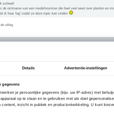
k schreef:
is de nickname van een medeforummer die heel veel weet over planten en in
at ik haar 'tag' zodat ze deze topic kan vinden
de uitleg
dat als ze ergens op bijvoorbeeld het grind lopen (dit moet je dus niet doen in
et gooien. Dan gaan ze ook dood. (dit weet ik omdat ik rond mijn huis een m
tip; zoek op welke soort het is en kijk of het schadelijk is voordat je wat doet
Details
Advertentie-instellingen
 eroverheen gooien ook niet echt diervriendelijk is, maar wat moet, moet.)
w gegevens
werken je persoonlijke gegevens (bijv. uw IP-adres) met behulp
apparaat op te slaan en te gebruiken met als doel gepersonalise
bulous schreef:
 content, inzicht in publiek en productontwikkeling. U kunt kiez
eet dat kokend water eroverheen gooien ook niet echt diervriendelijk is, maar 