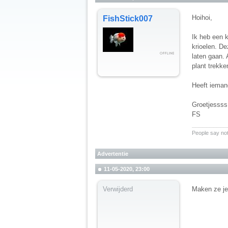
Hoihoi,
FishStick007
Ik heb een k
krioelen. De
laten gaan. 
plant trekke
Heeft iemand
Groetjessss
FS
__________
People say not
Advertentie
11-05-2020, 23:00
Verwijderd
Maken ze je