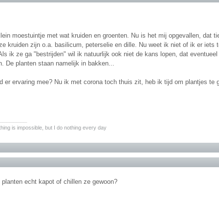
lein moestuintje met wat kruiden en groenten. Nu is het mij opgevallen, dat t
ze kruiden zijn o.a. basilicum, peterselie en dille. Nu weet ik niet of ik er ie
Als ik ze ga "bestrijden" wil ik natuurlijk ook niet de kans lopen, dat eventue
n. De planten staan namelijk in bakken...
 er ervaring mee? Nu ik met corona toch thuis zit, heb ik tijd om plantjes t
________
hing is impossible, but I do nothing every day
 planten echt kapot of chillen ze gewoon?