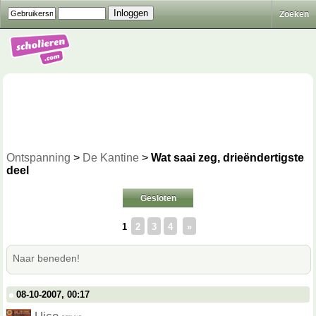
Zoeken
Ontspanning
>
De Kantine
>
Wat saai zeg, drieëndertigste
deel
Gesloten
1
2
3
4
»
Naar beneden!
08-10-2007, 00:17