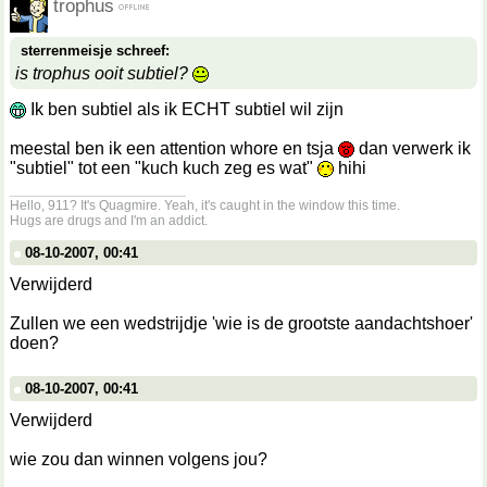
trophus
sterrenmeisje schreef:
is trophus ooit subtiel?
Ik ben subtiel als ik ECHT subtiel wil zijn
meestal ben ik een attention whore en tsja
dan verwerk ik
"subtiel" tot een "kuch kuch zeg es wat"
hihi
__________________
Hello, 911? It's Quagmire. Yeah, it's caught in the window this time.
Hugs are drugs and I'm an addict.
08-10-2007, 00:41
Verwijderd
Zullen we een wedstrijdje 'wie is de grootste aandachtshoer'
doen?
08-10-2007, 00:41
Verwijderd
wie zou dan winnen volgens jou?