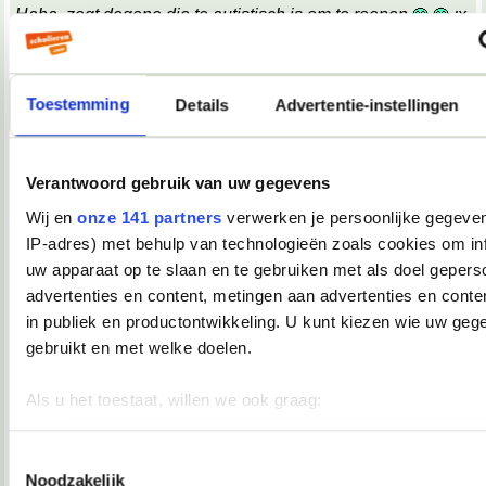
Haha, zegt degene die te autistisch is om te roepen
;x
;x
Wat een belabberde failreactie.
Toestemming
Details
Advertentie-instellingen
08-10-2007, 09:17
TopDrop
Verantwoord gebruik van uw gegevens
OMG! Keelpijn!!
__________________
Wij en
onze 141 partners
verwerken je persoonlijke gegeven
♥ - I miss all the places we never went. -
IP-adres) met behulp van technologieën zoals cookies om in
heddegijdagezeetgehadmindedawerklukwoarhoedoedegijdahoedoedegijdahoe
uw apparaat op te slaan en te gebruiken met als doel gepers
08-10-2007, 09:39
advertenties en content, metingen aan advertenties en conten
Verwijderd
in publiek en productontwikkeling. U kunt kiezen wie uw geg
*keelpastille doneer*
gebruikt en met welke doelen.
08-10-2007, 09:39
Als u het toestaat, willen we ook graag:
TopDrop
Informatie verzamelen over uw geografische locatie, die 
meter nauwkeurig kan zijn
Toestemmingsselectie
*inneemt*
Noodzakelijk
__________________
Uw apparaat identificeren door het actief te scannen op 