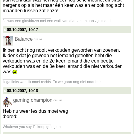
nergens op als het maar één keer was en er ook nog acht
maanden tussen zat enzo!
__________________
Je was een glasblazer met een wolk van diamanten aan zijn mond
08-10-2007, 10:17
Balance
Ik ben echt nog nooit verkouden geworden van zoenen.
Ik denk dat je gewoon net iemand getroffen hebt die
verkouden was en de 2e keer iemand die een beetje
verkouden was en de 3e keer iemand die niet verkouden
was
__________________
Ik ga links want ik moet rechts. En we gaan nog niet naar huis.
08-10-2007, 10:18
gaming champion
Heb nu weer les dus moet weg
:bored:
__________________
Whatever you say, I'll keep going on