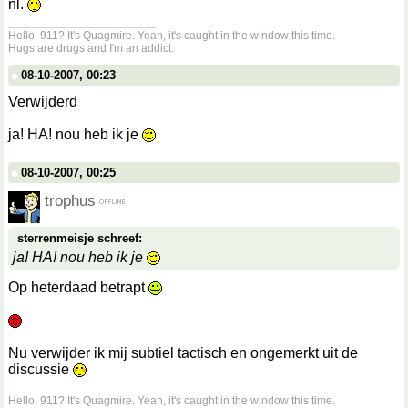
nl.
__________________
Hello, 911? It's Quagmire. Yeah, it's caught in the window this time.
Hugs are drugs and I'm an addict.
08-10-2007, 00:23
Verwijderd
ja! HA! nou heb ik je
08-10-2007, 00:25
trophus
sterrenmeisje schreef:
ja! HA! nou heb ik je
Op heterdaad betrapt
Nu verwijder ik mij subtiel tactisch en ongemerkt uit de
discussie
__________________
Hello, 911? It's Quagmire. Yeah, it's caught in the window this time.