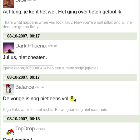
Uice
Achtung, je kent het wel. Het ging over tieten geloof ik.
__________________
That's what happens when you look, lady. Now you're a salt pillar, and all the
deer are gonna lick ya.
08-10-2007, 00:17
Dark Phoenix
Julius, niet cheaten.
__________________
[quote=sann;30693804]Ik ben een a-merk sletje.[/quote]
08-10-2007, 00:17
Balance
De vorige is nog niet eens vol
__________________
Ik ga links want ik moet rechts. En we gaan nog niet naar huis.
08-10-2007, 00:18
TopDrop