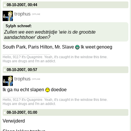
08-10-2007, 00:44
trophus
Sylph schreef:
Zullen we een wedstrijdje 'wie is de grootste
aandachtshoer' doen?
South Park, Paris Hilton, Mr. Slave
Ik weet genoeg
__________________
Hello, 911? It's Quagmire. Yeah, it's caught in the window this time.
Hugs are drugs and I'm an addict.
08-10-2007, 00:57
trophus
Ik ga nu echt slapen
doedoe
__________________
Hello, 911? It's Quagmire. Yeah, it's caught in the window this time.
Hugs are drugs and I'm an addict.
08-10-2007, 01:00
Verwijderd