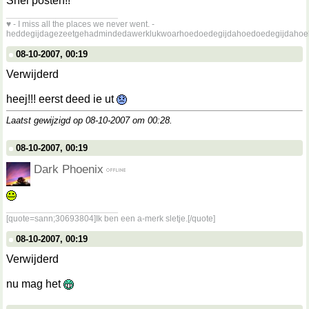
Snel posten!!
__________________
♥ - I miss all the places we never went. -
heddegijdagezeetgehadmindedawerklukwoarhoedoedegijdahoedoedegijdahoe
08-10-2007, 00:19
Verwijderd
heej!!! eerst deed ie ut
Laatst gewijzigd op 08-10-2007 om
00:28
.
08-10-2007, 00:19
Dark Phoenix
__________________
[quote=sann;30693804]Ik ben een a-merk sletje.[/quote]
08-10-2007, 00:19
Verwijderd
nu mag het