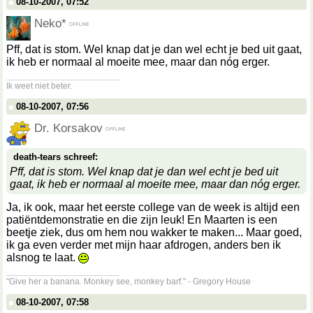
08-10-2007, 07:52
Neko*
Pff, dat is stom. Wel knap dat je dan wel echt je bed uit gaat,
ik heb er normaal al moeite mee, maar dan nóg erger.
__________________
Ik weet niet beter.
08-10-2007, 07:56
Dr. Korsakov
death-tears schreef:
Pff, dat is stom. Wel knap dat je dan wel echt je bed uit
gaat, ik heb er normaal al moeite mee, maar dan nóg erger.
Ja, ik ook, maar het eerste college van de week is altijd een
patiëntdemonstratie en die zijn leuk! En Maarten is een
beetje ziek, dus om hem nou wakker te maken... Maar goed,
ik ga even verder met mijn haar afdrogen, anders ben ik
alsnog te laat.
__________________
"Give her a banana. Monkey see, monkey barf." - Gregory House
08-10-2007, 07:58