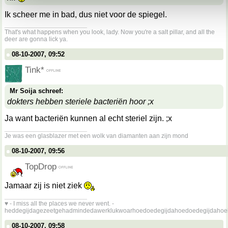
Ik scheer me in bad, dus niet voor de spiegel.
__________________
That's what happens when you look, lady. Now you're a salt pillar, and all the
deer are gonna lick ya.
08-10-2007, 09:52
Tink*
Mr Soija schreef:
dokters hebben steriele bacteriën hoor ;x
Ja want bacteriën kunnen al echt steriel zijn. ;x
__________________
Je was een glasblazer met een wolk van diamanten aan zijn mond
08-10-2007, 09:56
TopDrop
Jamaar zij is niet ziek
__________________
♥ - I miss all the places we never went. -
heddegijdagezeetgehadmindedawerklukwoarhoedoedegijdahoedoedegijdahoe
08-10-2007, 09:58