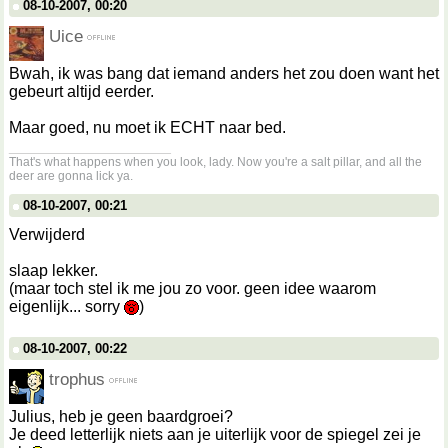
08-10-2007, 00:20
Uice
Bwah, ik was bang dat iemand anders het zou doen want het
gebeurt altijd eerder.
Maar goed, nu moet ik ECHT naar bed.
__________________
That's what happens when you look, lady. Now you're a salt pillar, and all the
deer are gonna lick ya.
08-10-2007, 00:21
Verwijderd
slaap lekker.
(maar toch stel ik me jou zo voor. geen idee waarom
eigenlijk... sorry
)
08-10-2007, 00:22
trophus
Julius, heb je geen baardgroei?
Je deed letterlijk niets aan je uiterlijk voor de spiegel zei je