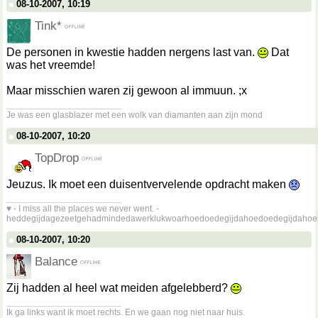
08-10-2007, 10:19
Tink*
De personen in kwestie hadden nergens last van.
Dat
was het vreemde!
Maar misschien waren zij gewoon al immuun. ;x
__________________
Je was een glasblazer met een wolk van diamanten aan zijn mond
08-10-2007, 10:20
TopDrop
Jeuzus. Ik moet een duisentvervelende opdracht maken
__________________
♥ - I miss all the places we never went. -
heddegijdagezeetgehadmindedawerklukwoarhoedoedegijdahoedoedegijdahoe
08-10-2007, 10:20
Balance
Zij hadden al heel wat meiden afgelebberd?
__________________
Ik ga links want ik moet rechts. En we gaan nog niet naar huis.