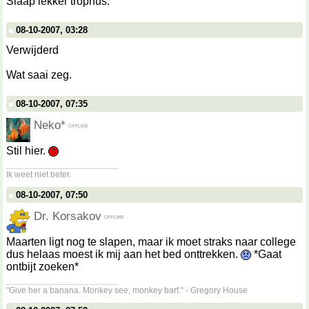
Slaap lekker trophus.
08-10-2007, 03:28
Verwijderd
Wat saai zeg.
08-10-2007, 07:35
Neko*
Stil hier.
__________________
Ik weet niet beter.
08-10-2007, 07:50
Dr. Korsakov
Maarten ligt nog te slapen, maar ik moet straks naar college
dus helaas moest ik mij aan het bed onttrekken.
*Gaat
ontbijt zoeken*
__________________
"Give her a banana. Monkey see, monkey barf." - Gregory House