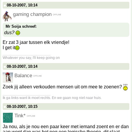
08-10-2007, 10:14
gaming champion
Mr Soija schreef:
dus?
Er zat 3 jaar tussen elk vriendje!
I get it
__________________
Whatever you say, I'll keep going on
08-10-2007, 10:14
Balance
Zoek jij alleen verkouden mensen uit om mee te zoenen?
__________________
Ik ga links want ik moet rechts. En we gaan nog niet naar huis.
08-10-2007, 10:15
Tink*
Ja nou, als je nou een paar keer met iemand zoent en er dan
aan went dan was het nog een logische theorie, dit slaat