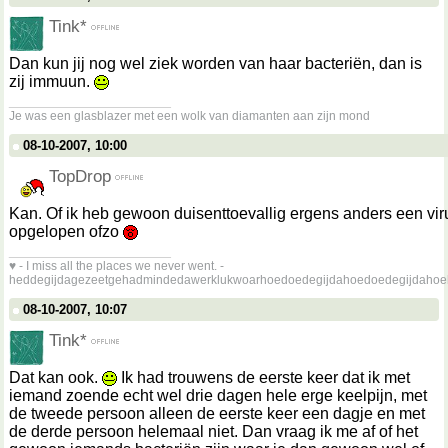
Tink*
Dan kun jij nog wel ziek worden van haar bacteriën, dan is
zij immuun.
__________________
Je was een glasblazer met een wolk van diamanten aan zijn mond
08-10-2007, 10:00
TopDrop
Kan. Of ik heb gewoon duisenttoevallig ergens anders een vir
opgelopen ofzo
__________________
♥ - I miss all the places we never went. -
heddegijdagezeetgehadmindedawerklukwoarhoedoedegijdahoedoedegijdahoe
08-10-2007, 10:07
Tink*
Dat kan ook.
Ik had trouwens de eerste keer dat ik met
iemand zoende echt wel drie dagen hele erge keelpijn, met
de tweede persoon alleen de eerste keer een dagje en met
de derde persoon helemaal niet. Dan vraag ik me af of het