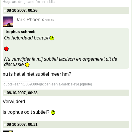
Hugs are drugs and I'm an addict.
08-10-2007, 00:26
Dark Phoenix
trophus schreef:
Op heterdaad betrapt
Nu verwijder ik mij subtiel tactisch en ongemerkt uit de
discussie
nu is het al niet subtiel meer hm?
__________________
[quote=sann;30693804]Ik ben een a-merk sletje.[/quote]
08-10-2007, 00:28
Verwijderd
is trophus ooit subtiel?
08-10-2007, 00:31