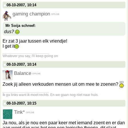
08-10-2007, 10:14
gaming champion
Mr Soija schreef:
dus?
Er zat 3 jaar tussen elk vriendje!
I get it
__________________
Whatever you say, I'll keep going on
08-10-2007, 10:14
Balance
Zoek jij alleen verkouden mensen uit om mee te zoenen?
__________________
Ik ga links want ik moet rechts. En we gaan nog niet naar huis.
08-10-2007, 10:15
Tink*
Ja nou, als je nou een paar keer met iemand zoent en er dan
aan went dan was het nog een logische theorie, dit slaat