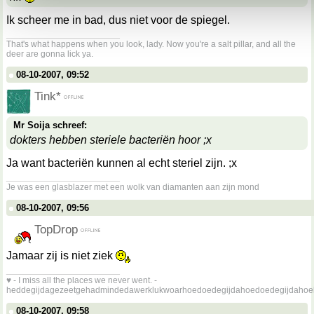
Ik scheer me in bad, dus niet voor de spiegel.
__________________
That's what happens when you look, lady. Now you're a salt pillar, and all the
deer are gonna lick ya.
08-10-2007, 09:52
Tink*
Mr Soija schreef:
dokters hebben steriele bacteriën hoor ;x
Ja want bacteriën kunnen al echt steriel zijn. ;x
__________________
Je was een glasblazer met een wolk van diamanten aan zijn mond
08-10-2007, 09:56
TopDrop
Jamaar zij is niet ziek
__________________
♥ - I miss all the places we never went. -
heddegijdagezeetgehadmindedawerklukwoarhoedoedegijdahoedoedegijdahoe
08-10-2007, 09:58