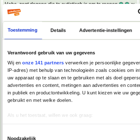
Haha, zegt degene die te autistisch is om te roepen
;x
;x
Wat een belabberde failreactie.
Toestemming
Details
Advertentie-instellingen
08-10-2007, 09:17
TopDrop
Verantwoord gebruik van uw gegevens
OMG! Keelpijn!!
__________________
Wij en
onze 141 partners
verwerken je persoonlijke gegeven
♥ - I miss all the places we never went. -
IP-adres) met behulp van technologieën zoals cookies om in
heddegijdagezeetgehadmindedawerklukwoarhoedoedegijdahoedoedegijdahoe
uw apparaat op te slaan en te gebruiken met als doel gepers
08-10-2007, 09:39
advertenties en content, metingen aan advertenties en conten
Verwijderd
in publiek en productontwikkeling. U kunt kiezen wie uw geg
*keelpastille doneer*
gebruikt en met welke doelen.
08-10-2007, 09:39
Als u het toestaat, willen we ook graag:
TopDrop
Informatie verzamelen over uw geografische locatie, die 
meter nauwkeurig kan zijn
Toestemmingsselectie
*inneemt*
Noodzakelijk
__________________
Uw apparaat identificeren door het actief te scannen op 