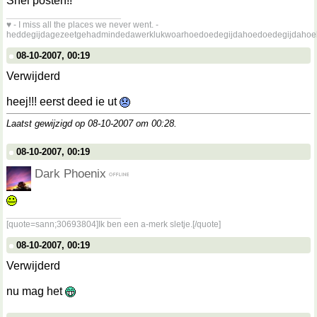
Snel posten!!
__________________
♥ - I miss all the places we never went. -
heddegijdagezeetgehadmindedawerklukwoarhoedoedegijdahoedoedegijdahoe
08-10-2007, 00:19
Verwijderd
heej!!! eerst deed ie ut
Laatst gewijzigd op 08-10-2007 om
00:28
.
08-10-2007, 00:19
Dark Phoenix
__________________
[quote=sann;30693804]Ik ben een a-merk sletje.[/quote]
08-10-2007, 00:19
Verwijderd
nu mag het