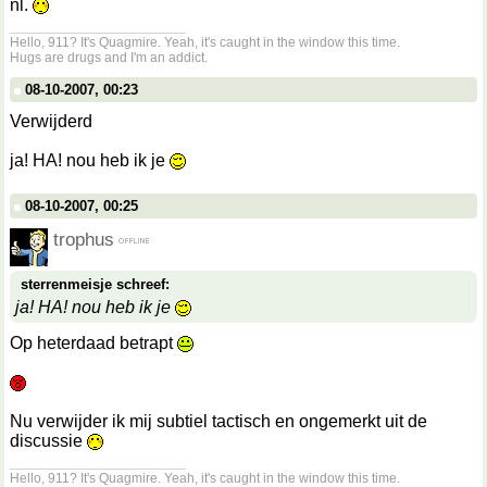
nl.
__________________
Hello, 911? It's Quagmire. Yeah, it's caught in the window this time.
Hugs are drugs and I'm an addict.
08-10-2007, 00:23
Verwijderd
ja! HA! nou heb ik je
08-10-2007, 00:25
trophus
sterrenmeisje schreef:
ja! HA! nou heb ik je
Op heterdaad betrapt
Nu verwijder ik mij subtiel tactisch en ongemerkt uit de
discussie
__________________
Hello, 911? It's Quagmire. Yeah, it's caught in the window this time.