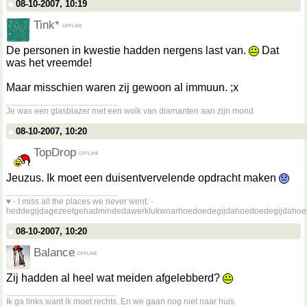
08-10-2007, 10:19
Tink*
De personen in kwestie hadden nergens last van.
Dat
was het vreemde!
Maar misschien waren zij gewoon al immuun. ;x
__________________
Je was een glasblazer met een wolk van diamanten aan zijn mond
08-10-2007, 10:20
TopDrop
Jeuzus. Ik moet een duisentvervelende opdracht maken
__________________
♥ - I miss all the places we never went. -
heddegijdagezeetgehadmindedawerklukwoarhoedoedegijdahoedoedegijdahoe
08-10-2007, 10:20
Balance
Zij hadden al heel wat meiden afgelebberd?
__________________
Ik ga links want ik moet rechts. En we gaan nog niet naar huis.