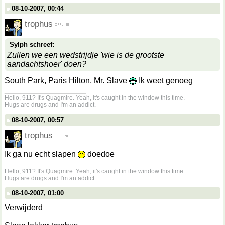
08-10-2007, 00:44
trophus
Sylph schreef:
Zullen we een wedstrijdje 'wie is de grootste
aandachtshoer' doen?
South Park, Paris Hilton, Mr. Slave
Ik weet genoeg
__________________
Hello, 911? It's Quagmire. Yeah, it's caught in the window this time.
Hugs are drugs and I'm an addict.
08-10-2007, 00:57
trophus
Ik ga nu echt slapen
doedoe
__________________
Hello, 911? It's Quagmire. Yeah, it's caught in the window this time.
Hugs are drugs and I'm an addict.
08-10-2007, 01:00
Verwijderd