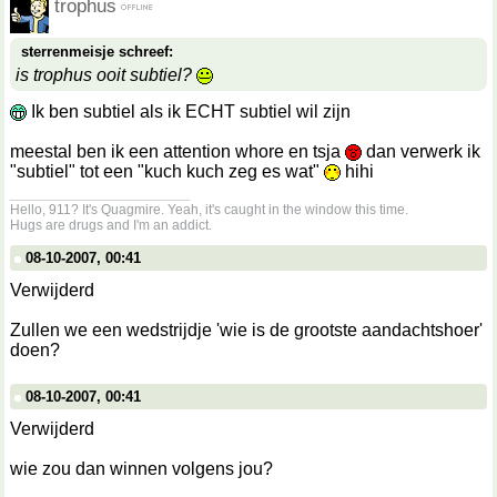
trophus
sterrenmeisje schreef:
is trophus ooit subtiel?
Ik ben subtiel als ik ECHT subtiel wil zijn
meestal ben ik een attention whore en tsja
dan verwerk ik
"subtiel" tot een "kuch kuch zeg es wat"
hihi
__________________
Hello, 911? It's Quagmire. Yeah, it's caught in the window this time.
Hugs are drugs and I'm an addict.
08-10-2007, 00:41
Verwijderd
Zullen we een wedstrijdje 'wie is de grootste aandachtshoer'
doen?
08-10-2007, 00:41
Verwijderd
wie zou dan winnen volgens jou?