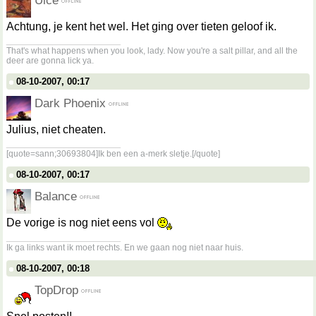
Uice
Achtung, je kent het wel. Het ging over tieten geloof ik.
__________________
That's what happens when you look, lady. Now you're a salt pillar, and all the
deer are gonna lick ya.
08-10-2007, 00:17
Dark Phoenix
Julius, niet cheaten.
__________________
[quote=sann;30693804]Ik ben een a-merk sletje.[/quote]
08-10-2007, 00:17
Balance
De vorige is nog niet eens vol
__________________
Ik ga links want ik moet rechts. En we gaan nog niet naar huis.
08-10-2007, 00:18
TopDrop