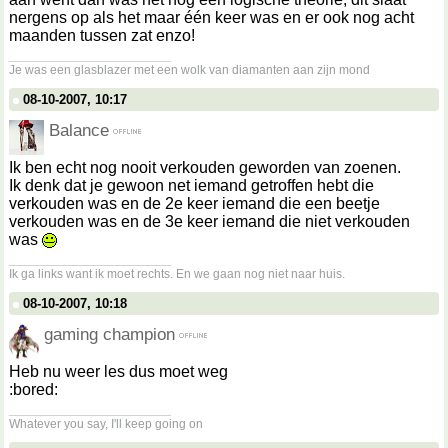
nergens op als het maar één keer was en er ook nog acht
maanden tussen zat enzo!
__________________
Je was een glasblazer met een wolk van diamanten aan zijn mond
08-10-2007, 10:17
Balance
Ik ben echt nog nooit verkouden geworden van zoenen.
Ik denk dat je gewoon net iemand getroffen hebt die
verkouden was en de 2e keer iemand die een beetje
verkouden was en de 3e keer iemand die niet verkouden
was
__________________
Ik ga links want ik moet rechts. En we gaan nog niet naar huis.
08-10-2007, 10:18
gaming champion
Heb nu weer les dus moet weg
:bored:
__________________
Whatever you say, I'll keep going on