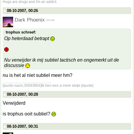
Hugs are drugs and I'm an addict.
08-10-2007, 00:26
Dark Phoenix
trophus schreef:
Op heterdaad betrapt
Nu verwijder ik mij subtiel tactisch en ongemerkt uit de
discussie
nu is het al niet subtiel meer hm?
__________________
[quote=sann;30693804]Ik ben een a-merk sletje.[/quote]
08-10-2007, 00:28
Verwijderd
is trophus ooit subtiel?
08-10-2007, 00:31