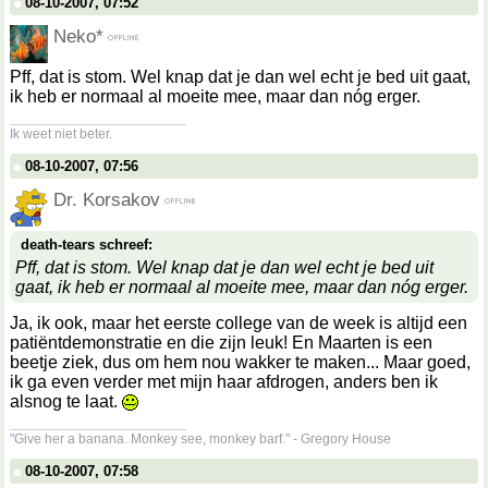
08-10-2007, 07:52
Neko*
Pff, dat is stom. Wel knap dat je dan wel echt je bed uit gaat,
ik heb er normaal al moeite mee, maar dan nóg erger.
__________________
Ik weet niet beter.
08-10-2007, 07:56
Dr. Korsakov
death-tears schreef:
Pff, dat is stom. Wel knap dat je dan wel echt je bed uit
gaat, ik heb er normaal al moeite mee, maar dan nóg erger.
Ja, ik ook, maar het eerste college van de week is altijd een
patiëntdemonstratie en die zijn leuk! En Maarten is een
beetje ziek, dus om hem nou wakker te maken... Maar goed,
ik ga even verder met mijn haar afdrogen, anders ben ik
alsnog te laat.
__________________
"Give her a banana. Monkey see, monkey barf." - Gregory House
08-10-2007, 07:58