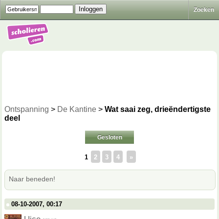
Zoeken
Ontspanning
>
De Kantine
>
Wat saai zeg, drieëndertigste
deel
Gesloten
1
2
3
4
»
Naar beneden!
08-10-2007, 00:17