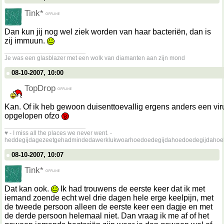
Tink*
Dan kun jij nog wel ziek worden van haar bacteriën, dan is
zij immuun.
__________________
Je was een glasblazer met een wolk van diamanten aan zijn mond
08-10-2007, 10:00
TopDrop
Kan. Of ik heb gewoon duisenttoevallig ergens anders een vir
opgelopen ofzo
__________________
♥ - I miss all the places we never went. -
heddegijdagezeetgehadmindedawerklukwoarhoedoedegijdahoedoedegijdahoe
08-10-2007, 10:07
Tink*
Dat kan ook.
Ik had trouwens de eerste keer dat ik met
iemand zoende echt wel drie dagen hele erge keelpijn, met
de tweede persoon alleen de eerste keer een dagje en met
de derde persoon helemaal niet. Dan vraag ik me af of het