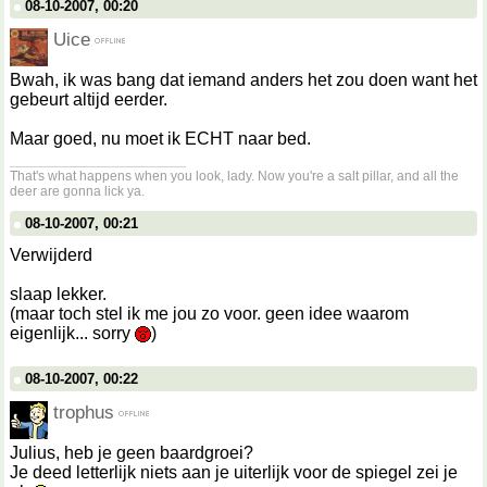
08-10-2007, 00:20
Uice
Bwah, ik was bang dat iemand anders het zou doen want het
gebeurt altijd eerder.
Maar goed, nu moet ik ECHT naar bed.
__________________
That's what happens when you look, lady. Now you're a salt pillar, and all the
deer are gonna lick ya.
08-10-2007, 00:21
Verwijderd
slaap lekker.
(maar toch stel ik me jou zo voor. geen idee waarom
eigenlijk... sorry
)
08-10-2007, 00:22
trophus
Julius, heb je geen baardgroei?
Je deed letterlijk niets aan je uiterlijk voor de spiegel zei je