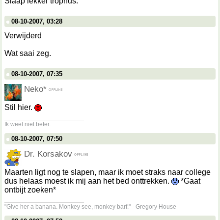
Slaap lekker trophus.
08-10-2007, 03:28
Verwijderd
Wat saai zeg.
08-10-2007, 07:35
Neko*
Stil hier.
__________________
Ik weet niet beter.
08-10-2007, 07:50
Dr. Korsakov
Maarten ligt nog te slapen, maar ik moet straks naar college
dus helaas moest ik mij aan het bed onttrekken.
*Gaat
ontbijt zoeken*
__________________
"Give her a banana. Monkey see, monkey barf." - Gregory House