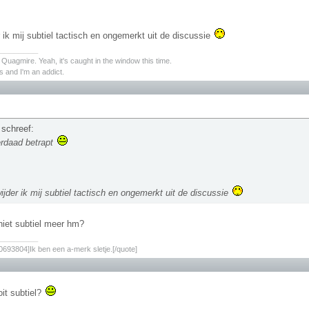
 ik mij subtiel tactisch en ongemerkt uit de discussie
________
s Quagmire. Yeah, it's caught in the window this time.
 and I'm an addict.
 schreef:
rdaad betrapt
ijder ik mij subtiel tactisch en ongemerkt uit de discussie
 niet subtiel meer hm?
________
693804]Ik ben een a-merk sletje.[/quote]
oit subtiel?