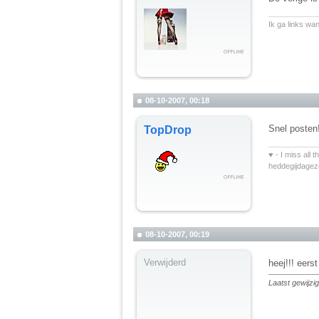
__________
Ik ga links wa
08-10-2007, 00:18
Snel posten
TopDrop
__________
♥ - I miss all 
heddegijdage
08-10-2007, 00:19
Verwijderd
heej!!! eers
Laatst gewijz