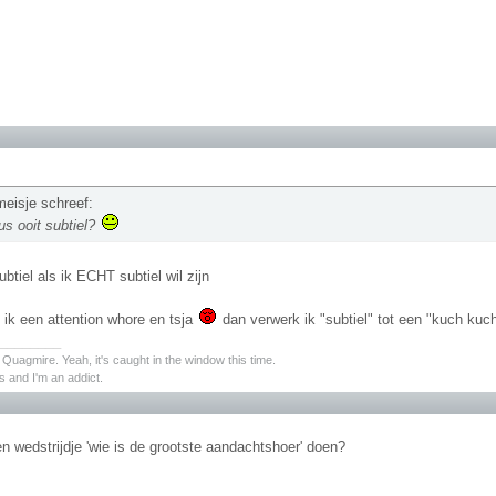
meisje schreef:
us ooit subtiel?
btiel als ik ECHT subtiel wil zijn
 ik een attention whore en tsja
dan verwerk ik "subtiel" tot een "kuch ku
________
s Quagmire. Yeah, it's caught in the window this time.
 and I'm an addict.
n wedstrijdje 'wie is de grootste aandachtshoer' doen?