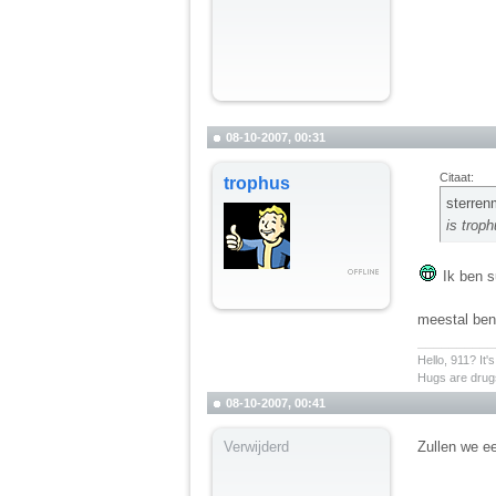
08-10-2007, 00:31
Citaat:
trophus
sterren
is troph
Ik ben su
meestal ben
__________
Hello, 911? It'
Hugs are drugs
08-10-2007, 00:41
Verwijderd
Zullen we ee