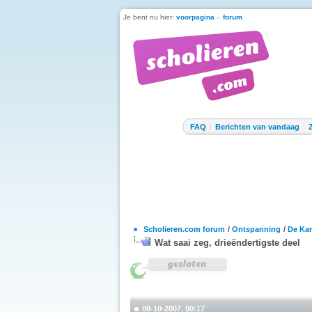
Je bent nu hier:
voorpagina
»
forum
FAQ
Berichten van vandaag
Scholieren.com forum
/
Ontspanning
/
De Kan
Wat saai zeg, drieëndertigste deel
08-10-2007, 00:17