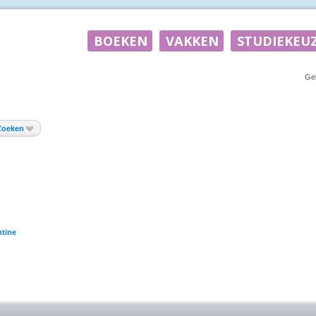
Ge
Zoeken
tine