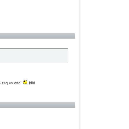
ch zeg es wat"
hihi