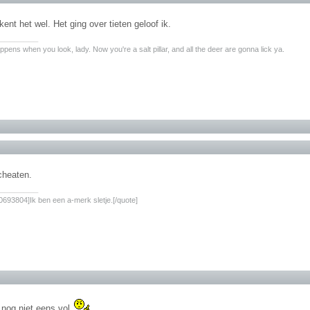
kent het wel. Het ging over tieten geloof ik.
________
pens when you look, lady. Now you're a salt pillar, and all the deer are gonna lick ya.
 cheaten.
________
693804]Ik ben een a-merk sletje.[/quote]
 nog niet eens vol