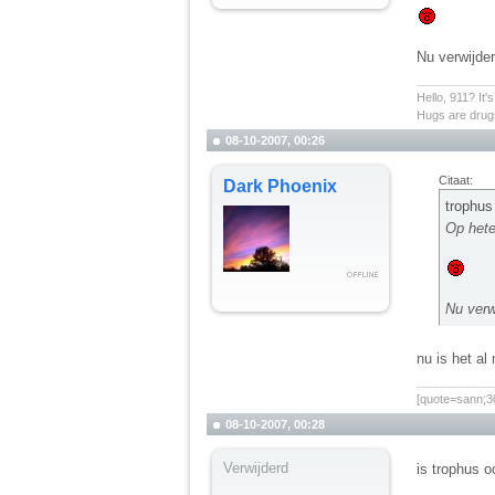
Nu verwijder
__________
Hello, 911? It'
Hugs are drugs
08-10-2007, 00:26
Citaat:
Dark Phoenix
trophus
Op hete
Nu verw
nu is het al
__________
[quote=sann;30
08-10-2007, 00:28
Verwijderd
is trophus o