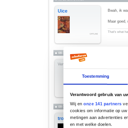
Bwah, ik was
Uice
Maar goed, 
__________
That's what hap
08-10-2007, 00:21
Verwijderd
slaap lekker
(maar toch s
Toestemming
Verantwoord gebruik van u
Wij en
onze 141 partners
ver
08-10-2007, 00:22
cookies om informatie op uw 
metingen aan advertenties en
Julius, heb 
trophus
Je deed lette
en met welke doelen.