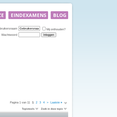
bruikersnaam
Mij onthouden?
Wachtwoord
Pagina 1 van 11
1
2
3
4
>
Laatste
»
Topictools
Zoek in deze topic