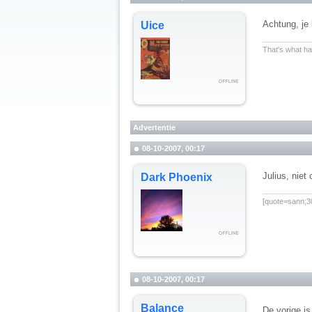
Achtung, je 
Uice
__________
That's what hap
Advertentie
08-10-2007, 00:17
Julius, niet
Dark Phoenix
__________
[quote=sann;30
08-10-2007, 00:17
Balance
De vorige is