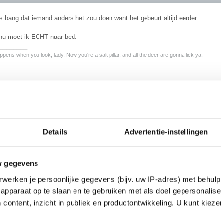
 bang dat iemand anders het zou doen want het gebeurt altijd eerder.
nu moet ik ECHT naar bed.
________
pens when you look, lady. Now you're a salt pillar, and all the deer are gonna lick ya.
.
tel ik me jou zo voor. geen idee waarom eigenlijk... sorry
)
Details
Advertentie-instellingen
w gegevens
werken je persoonlijke gegevens (bijv. uw IP-adres) met behulp
apparaat op te slaan en te gebruiken met als doel gepersonalise
 content, inzicht in publiek en productontwikkeling. U kunt kiez
je geen baardgroei?
rlijk niets aan je uiterlijk voor de spiegel zei je nl.