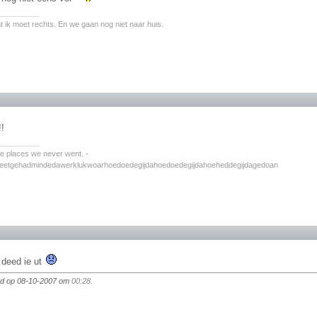
________
nt ik moet rechts. En we gaan nog niet naar huis.
!!
________
the places we never went. -
zeetgehadmindedawerklukwoarhoedoedegijdahoedoedegijdahoeheddegijdagedoan
t deed ie ut
igd op 08-10-2007 om
00:28
.