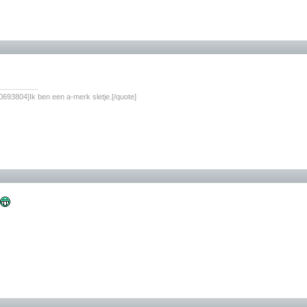
________
693804]Ik ben een a-merk sletje.[/quote]