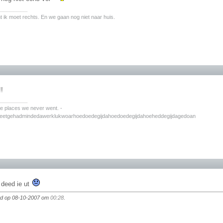
________
nt ik moet rechts. En we gaan nog niet naar huis.
!!
________
the places we never went. -
zeetgehadmindedawerklukwoarhoedoedegijdahoedoedegijdahoeheddegijdagedoan
t deed ie ut
igd op 08-10-2007 om
00:28
.