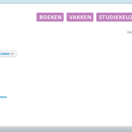
Ge
Zoeken
tine