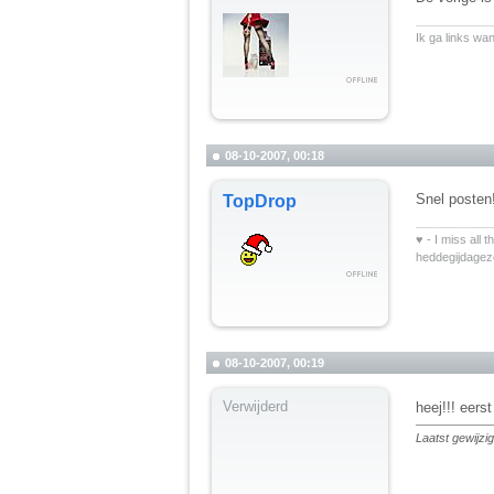
__________
Ik ga links wa
08-10-2007, 00:18
Snel posten
TopDrop
__________
♥ - I miss all 
heddegijdage
08-10-2007, 00:19
Verwijderd
heej!!! eers
Laatst gewijz