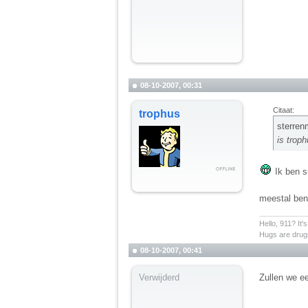
08-10-2007, 00:31
Citaat:
trophus
sterren
is troph
Ik ben su
meestal ben
__________
Hello, 911? It'
Hugs are drugs
08-10-2007, 00:41
Verwijderd
Zullen we ee