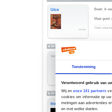
Bwah, ik was
Uice
Maar goed, 
__________
That's what hap
08-10-2007, 00:21
Verwijderd
slaap lekker
(maar toch s
Toestemming
Verantwoord gebruik van u
Wij en
onze 141 partners
ver
08-10-2007, 00:22
cookies om informatie op uw 
metingen aan advertenties en
Julius, heb 
trophus
Je deed lette
en met welke doelen.