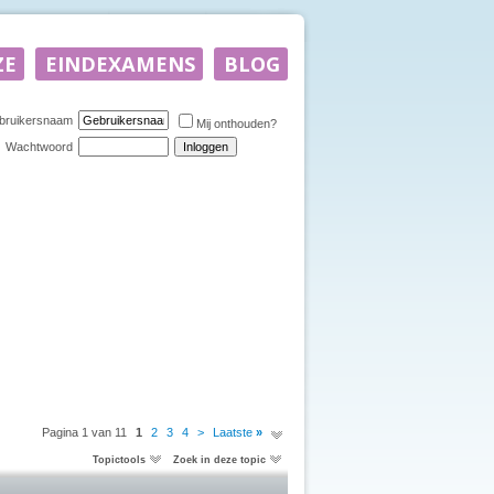
bruikersnaam
Mij onthouden?
Wachtwoord
Pagina 1 van 11
1
2
3
4
>
Laatste
»
Topictools
Zoek in deze topic