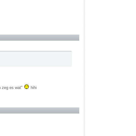
ch zeg es wat"
hihi