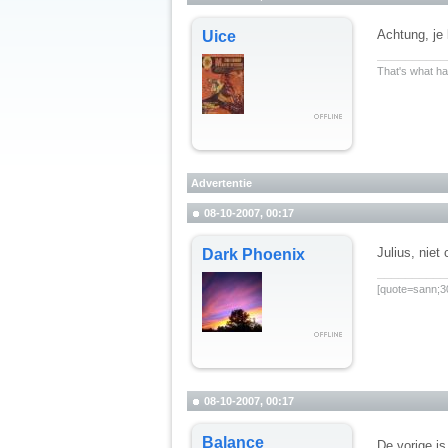
Achtung, je 
Uice
__________
That's what hap
Advertentie
08-10-2007, 00:17
Julius, niet
Dark Phoenix
__________
[quote=sann;30
08-10-2007, 00:17
Balance
De vorige is