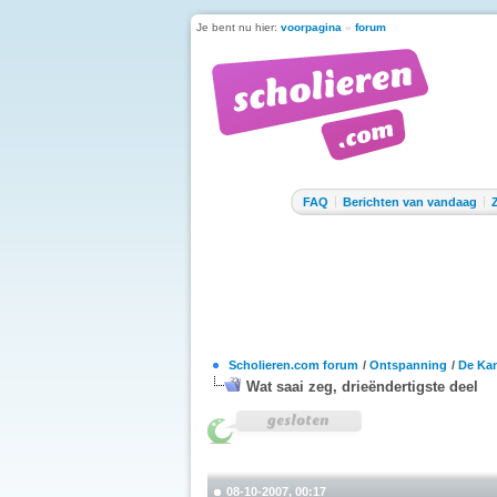
Je bent nu hier:
voorpagina
»
forum
FAQ
Berichten van vandaag
Scholieren.com forum
/
Ontspanning
/
De Kan
Wat saai zeg, drieëndertigste deel
08-10-2007, 00:17