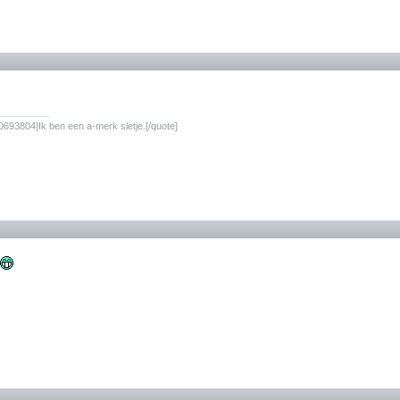
________
693804]Ik ben een a-merk sletje.[/quote]