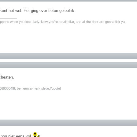
kent het wel. Het ging over tieten geloof ik.
________
pens when you look, lady. Now you're a salt pillar, and all the deer are gonna lick ya.
 cheaten.
________
693804]Ik ben een a-merk sletje.[/quote]
 nog niet eens vol