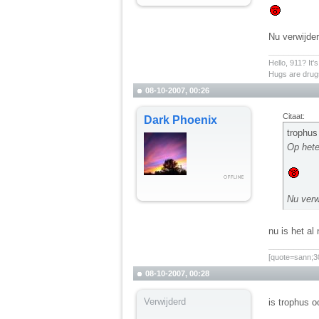
Nu verwijder
__________
Hello, 911? It'
Hugs are drugs
08-10-2007, 00:26
Citaat:
Dark Phoenix
trophus
Op hete
Nu verw
nu is het al
__________
[quote=sann;30
08-10-2007, 00:28
Verwijderd
is trophus o