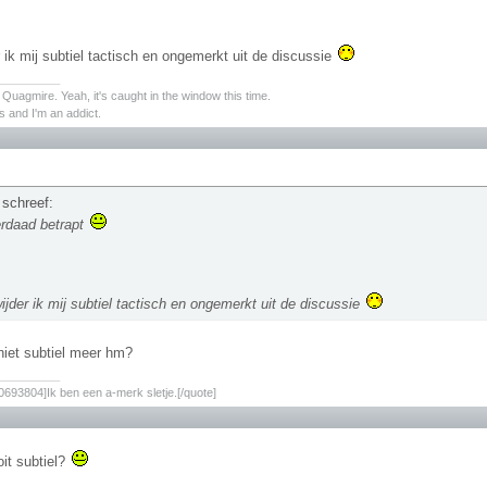
 ik mij subtiel tactisch en ongemerkt uit de discussie
________
s Quagmire. Yeah, it's caught in the window this time.
 and I'm an addict.
 schreef:
rdaad betrapt
ijder ik mij subtiel tactisch en ongemerkt uit de discussie
 niet subtiel meer hm?
________
693804]Ik ben een a-merk sletje.[/quote]
oit subtiel?