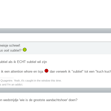
meisje schreef:
us ooit subtiel?
btiel als ik ECHT subtiel wil zijn
 ik een attention whore en tsja
dan verwerk ik "subtiel" tot een "kuch ku
________
s Quagmire. Yeah, it's caught in the window this time.
 and I'm an addict.
n wedstrijdje 'wie is de grootste aandachtshoer' doen?