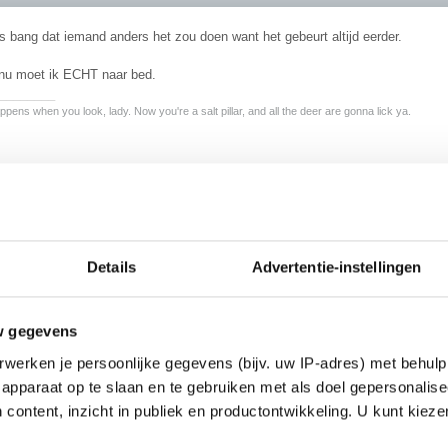
 bang dat iemand anders het zou doen want het gebeurt altijd eerder.
nu moet ik ECHT naar bed.
________
pens when you look, lady. Now you're a salt pillar, and all the deer are gonna lick ya.
.
tel ik me jou zo voor. geen idee waarom eigenlijk... sorry
)
Details
Advertentie-instellingen
w gegevens
werken je persoonlijke gegevens (bijv. uw IP-adres) met behulp
apparaat op te slaan en te gebruiken met als doel gepersonalise
 content, inzicht in publiek en productontwikkeling. U kunt kiez
je geen baardgroei?
rlijk niets aan je uiterlijk voor de spiegel zei je nl.