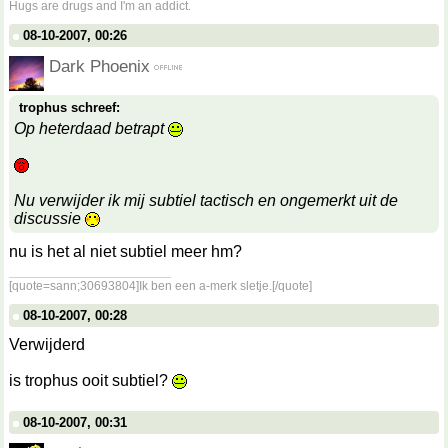
Hugs are drugs and I'm an addict.
08-10-2007, 00:26
Dark Phoenix
trophus schreef:
Op heterdaad betrapt
Nu verwijder ik mij subtiel tactisch en ongemerkt uit de
discussie
nu is het al niet subtiel meer hm?
__________________
[quote=sann;30693804]Ik ben een a-merk sletje.[/quote]
08-10-2007, 00:28
Verwijderd
is trophus ooit subtiel?
08-10-2007, 00:31