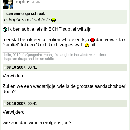
trophus
sterrenmeisje schreef:
is trophus ooit subtiel?
Ik ben subtiel als ik ECHT subtiel wil zijn
meestal ben ik een attention whore en tsja
dan verwerk ik
"subtiel" tot een "kuch kuch zeg es wat"
hihi
__________________
Hello, 911? It's Quagmire. Yeah, it's caught in the window this time.
Hugs are drugs and I'm an addict.
08-10-2007, 00:41
Verwijderd
Zullen we een wedstrijdje 'wie is de grootste aandachtshoer'
doen?
08-10-2007, 00:41
Verwijderd
wie zou dan winnen volgens jou?