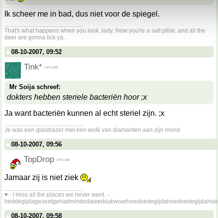
Ik scheer me in bad, dus niet voor de spiegel.
__________________
That's what happens when you look, lady. Now you're a salt pillar, and all the
deer are gonna lick ya.
08-10-2007, 09:52
Tink*
Mr Soija schreef:
dokters hebben steriele bacteriën hoor ;x
Ja want bacteriën kunnen al echt steriel zijn. ;x
__________________
Je was een glasblazer met een wolk van diamanten aan zijn mond
08-10-2007, 09:56
TopDrop
Jamaar zij is niet ziek
__________________
♥ - I miss all the places we never went. -
heddegijdagezeetgehadmindedawerklukwoarhoedoedegijdahoedoedegijdahoe
08-10-2007, 09:58