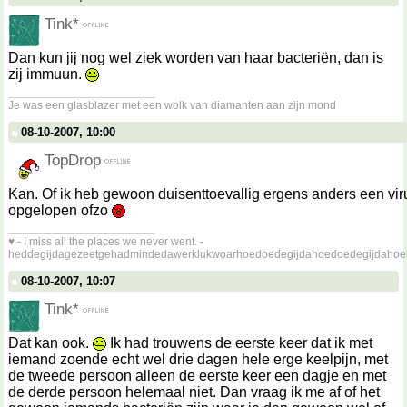
Tink*
Dan kun jij nog wel ziek worden van haar bacteriën, dan is
zij immuun.
__________________
Je was een glasblazer met een wolk van diamanten aan zijn mond
08-10-2007, 10:00
TopDrop
Kan. Of ik heb gewoon duisenttoevallig ergens anders een vir
opgelopen ofzo
__________________
♥ - I miss all the places we never went. -
heddegijdagezeetgehadmindedawerklukwoarhoedoedegijdahoedoedegijdahoe
08-10-2007, 10:07
Tink*
Dat kan ook.
Ik had trouwens de eerste keer dat ik met
iemand zoende echt wel drie dagen hele erge keelpijn, met
de tweede persoon alleen de eerste keer een dagje en met
de derde persoon helemaal niet. Dan vraag ik me af of het