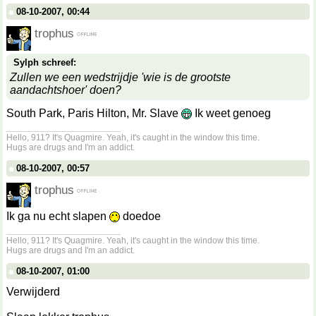
08-10-2007, 00:44
trophus
Sylph schreef:
Zullen we een wedstrijdje 'wie is de grootste
aandachtshoer' doen?
South Park, Paris Hilton, Mr. Slave
Ik weet genoeg
__________________
Hello, 911? It's Quagmire. Yeah, it's caught in the window this time.
Hugs are drugs and I'm an addict.
08-10-2007, 00:57
trophus
Ik ga nu echt slapen
doedoe
__________________
Hello, 911? It's Quagmire. Yeah, it's caught in the window this time.
Hugs are drugs and I'm an addict.
08-10-2007, 01:00
Verwijderd