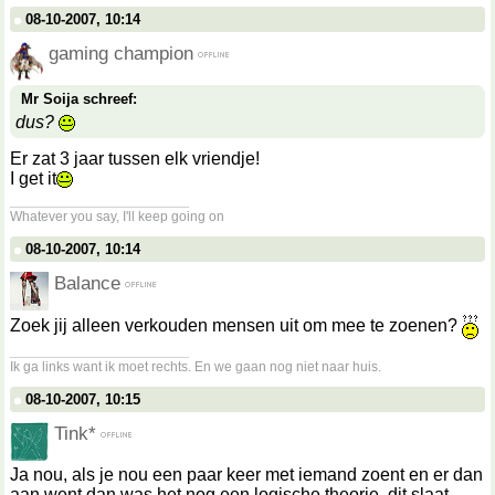
08-10-2007, 10:14
gaming champion
Mr Soija schreef:
dus?
Er zat 3 jaar tussen elk vriendje!
I get it
__________________
Whatever you say, I'll keep going on
08-10-2007, 10:14
Balance
Zoek jij alleen verkouden mensen uit om mee te zoenen?
__________________
Ik ga links want ik moet rechts. En we gaan nog niet naar huis.
08-10-2007, 10:15
Tink*
Ja nou, als je nou een paar keer met iemand zoent en er dan
aan went dan was het nog een logische theorie, dit slaat