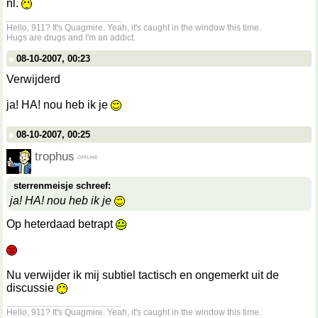
nl.
__________________
Hello, 911? It's Quagmire. Yeah, it's caught in the window this time.
Hugs are drugs and I'm an addict.
08-10-2007, 00:23
Verwijderd
ja! HA! nou heb ik je
08-10-2007, 00:25
trophus
sterrenmeisje schreef:
ja! HA! nou heb ik je
Op heterdaad betrapt
Nu verwijder ik mij subtiel tactisch en ongemerkt uit de
discussie
__________________
Hello, 911? It's Quagmire. Yeah, it's caught in the window this time.