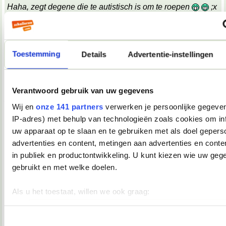
Haha, zegt degene die te autistisch is om te roepen
;x
;x
Wat een belabberde failreactie.
Toestemming
08-10-2007, 09:17
Details
Advertentie-instellingen
TopDrop
OMG! Keelpijn!!
Verantwoord gebruik van uw gegevens
__________________
♥ - I miss all the places we never went. -
Wij en
onze 141 partners
verwerken je persoonlijke gegeven
heddegijdagezeetgehadmindedawerklukwoarhoedoedegijdahoedoedegijdahoe
IP-adres) met behulp van technologieën zoals cookies om in
08-10-2007, 09:39
uw apparaat op te slaan en te gebruiken met als doel gepers
Verwijderd
advertenties en content, metingen aan advertenties en conten
in publiek en productontwikkeling. U kunt kiezen wie uw geg
*keelpastille doneer*
gebruikt en met welke doelen.
08-10-2007, 09:39
Als u het toestaat, willen we ook graag:
TopDrop
Informatie verzamelen over uw geografische locatie, die 
*inneemt*
meter nauwkeurig kan zijn
Toestemmingsselectie
__________________