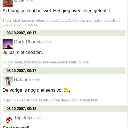
Uice
Achtung, je kent het wel. Het ging over tieten geloof ik.
__________________
That's what happens when you look, lady. Now you're a salt pillar, and all the
deer are gonna lick ya.
08-10-2007, 00:17
Dark Phoenix
Julius, niet cheaten.
__________________
[quote=sann;30693804]Ik ben een a-merk sletje.[/quote]
08-10-2007, 00:17
Balance
De vorige is nog niet eens vol
__________________
Ik ga links want ik moet rechts. En we gaan nog niet naar huis.
08-10-2007, 00:18
TopDrop