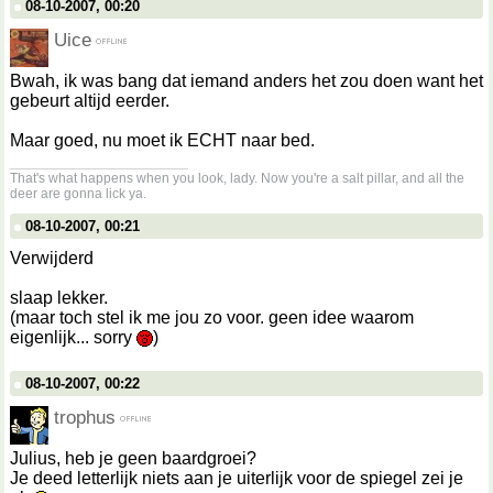
08-10-2007, 00:20
Uice
Bwah, ik was bang dat iemand anders het zou doen want het
gebeurt altijd eerder.
Maar goed, nu moet ik ECHT naar bed.
__________________
That's what happens when you look, lady. Now you're a salt pillar, and all the
deer are gonna lick ya.
08-10-2007, 00:21
Verwijderd
slaap lekker.
(maar toch stel ik me jou zo voor. geen idee waarom
eigenlijk... sorry
)
08-10-2007, 00:22
trophus
Julius, heb je geen baardgroei?
Je deed letterlijk niets aan je uiterlijk voor de spiegel zei je