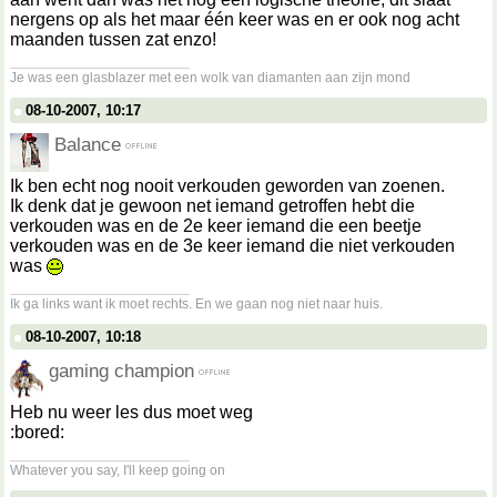
nergens op als het maar één keer was en er ook nog acht
maanden tussen zat enzo!
__________________
Je was een glasblazer met een wolk van diamanten aan zijn mond
08-10-2007, 10:17
Balance
Ik ben echt nog nooit verkouden geworden van zoenen.
Ik denk dat je gewoon net iemand getroffen hebt die
verkouden was en de 2e keer iemand die een beetje
verkouden was en de 3e keer iemand die niet verkouden
was
__________________
Ik ga links want ik moet rechts. En we gaan nog niet naar huis.
08-10-2007, 10:18
gaming champion
Heb nu weer les dus moet weg
:bored:
__________________
Whatever you say, I'll keep going on