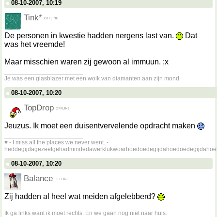
08-10-2007, 10:19
Tink*
De personen in kwestie hadden nergens last van.
Dat
was het vreemde!
Maar misschien waren zij gewoon al immuun. ;x
__________________
Je was een glasblazer met een wolk van diamanten aan zijn mond
08-10-2007, 10:20
TopDrop
Jeuzus. Ik moet een duisentvervelende opdracht maken
__________________
♥ - I miss all the places we never went. -
heddegijdagezeetgehadmindedawerklukwoarhoedoedegijdahoedoedegijdahoe
08-10-2007, 10:20
Balance
Zij hadden al heel wat meiden afgelebberd?
__________________
Ik ga links want ik moet rechts. En we gaan nog niet naar huis.