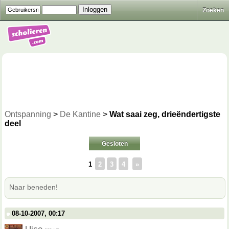
Zoeken
Ontspanning
>
De Kantine
>
Wat saai zeg, drieëndertigste
deel
Gesloten
1
2
3
4
»
Naar beneden!
08-10-2007, 00:17