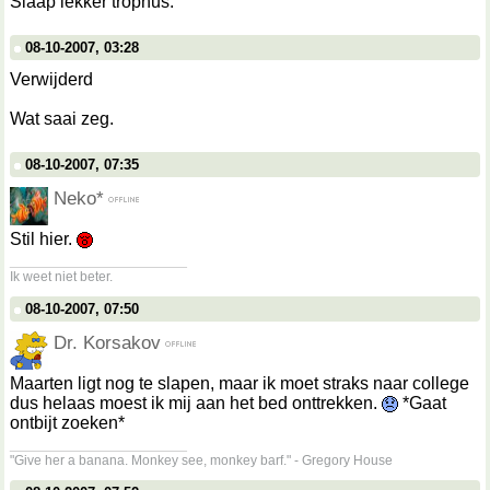
Slaap lekker trophus.
08-10-2007, 03:28
Verwijderd
Wat saai zeg.
08-10-2007, 07:35
Neko*
Stil hier.
__________________
Ik weet niet beter.
08-10-2007, 07:50
Dr. Korsakov
Maarten ligt nog te slapen, maar ik moet straks naar college
dus helaas moest ik mij aan het bed onttrekken.
*Gaat
ontbijt zoeken*
__________________
"Give her a banana. Monkey see, monkey barf." - Gregory House