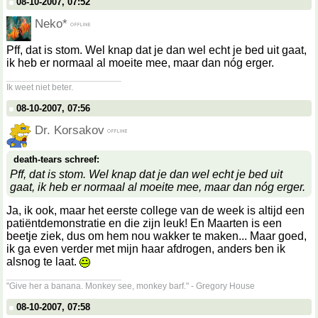
08-10-2007, 07:52
Neko*
Pff, dat is stom. Wel knap dat je dan wel echt je bed uit gaat,
ik heb er normaal al moeite mee, maar dan nóg erger.
__________________
Ik weet niet beter.
08-10-2007, 07:56
Dr. Korsakov
death-tears schreef:
Pff, dat is stom. Wel knap dat je dan wel echt je bed uit
gaat, ik heb er normaal al moeite mee, maar dan nóg erger.
Ja, ik ook, maar het eerste college van de week is altijd een
patiëntdemonstratie en die zijn leuk! En Maarten is een
beetje ziek, dus om hem nou wakker te maken... Maar goed,
ik ga even verder met mijn haar afdrogen, anders ben ik
alsnog te laat.
__________________
"Give her a banana. Monkey see, monkey barf." - Gregory House
08-10-2007, 07:58