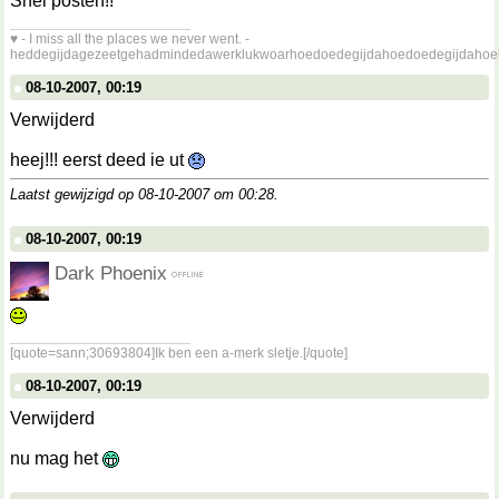
Snel posten!!
__________________
♥ - I miss all the places we never went. -
heddegijdagezeetgehadmindedawerklukwoarhoedoedegijdahoedoedegijdahoe
08-10-2007, 00:19
Verwijderd
heej!!! eerst deed ie ut
Laatst gewijzigd op 08-10-2007 om
00:28
.
08-10-2007, 00:19
Dark Phoenix
__________________
[quote=sann;30693804]Ik ben een a-merk sletje.[/quote]
08-10-2007, 00:19
Verwijderd
nu mag het