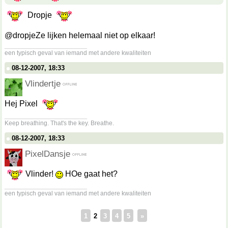
Dropje
@dropjeZe lijken helemaal niet op elkaar!
__________________
een typisch geval van iemand met andere kwaliteiten
08-12-2007, 18:33
Vlindertje
Hej Pixel
__________________
Keep breathing. That's the key. Breathe.
08-12-2007, 18:33
PixelDansje
Vlinder!
HOe gaat het?
__________________
een typisch geval van iemand met andere kwaliteiten
1
2
3
4
5
»