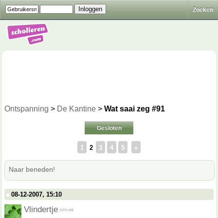
Zoeken
Ontspanning
>
De Kantine
>
Wat saai zeg #91
Gesloten
1
2
3
4
5
»
Naar beneden!
08-12-2007, 15:10
Vlindertje