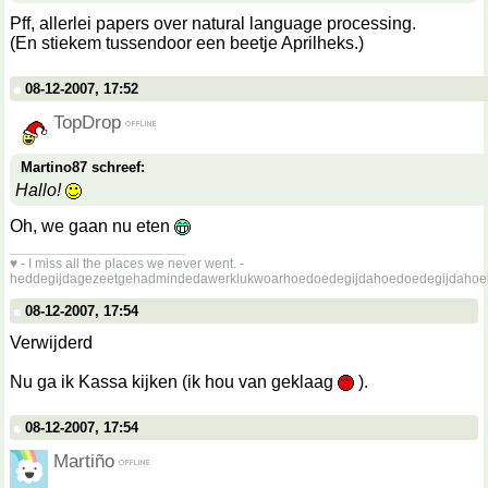
Pff, allerlei papers over natural language processing.
(En stiekem tussendoor een beetje Aprilheks.)
08-12-2007, 17:52
TopDrop
Martino87 schreef:
Hallo!
Oh, we gaan nu eten
__________________
♥ - I miss all the places we never went. -
heddegijdagezeetgehadmindedawerklukwoarhoedoedegijdahoedoedegijdahoe
08-12-2007, 17:54
Verwijderd
Nu ga ik Kassa kijken (ik hou van geklaag
).
08-12-2007, 17:54
Martiño