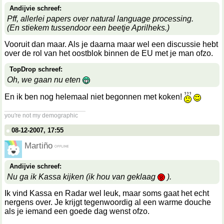
Andijvie schreef:
Pff, allerlei papers over natural language processing.
(En stiekem tussendoor een beetje Aprilheks.)
Vooruit dan maar. Als je daarna maar wel een discussie hebt
over de rol van het oostblok binnen de EU met je man ofzo.
TopDrop schreef:
Oh, we gaan nu eten
En ik ben nog helemaal niet begonnen met koken!
__________________
you're not my demographic
08-12-2007, 17:55
Martiño
Andijvie schreef:
Nu ga ik Kassa kijken (ik hou van geklaag
).
Ik vind Kassa en Radar wel leuk, maar soms gaat het echt
nergens over. Je krijgt tegenwoordig al een warme douche
als je iemand een goede dag wenst ofzo.
__________________