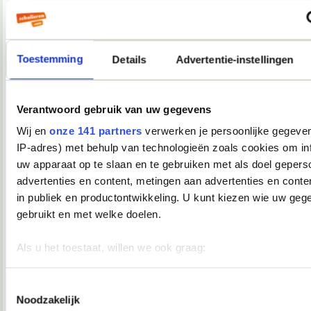
Als ik morgen tijd heb, resize ik een paar foto's en upload ik
ze even.
__________________
you're not my demographic
Toestemming
Details
Advertentie-instellingen
08-12-2007, 17:39
Verwijderd
Verantwoord gebruik van uw gegevens
Oooh, Junior Songfestival
Ik kijk ook en ik vind dat dat mag
Wij en
onze 141 partners
verwerken je persoonlijke gegeven
IP-adres) met behulp van technologieën zoals cookies om in
08-12-2007, 17:40
uw apparaat op te slaan en te gebruiken met als doel gepers
Martiño
advertenties en content, metingen aan advertenties en conten
in publiek en productontwikkeling. U kunt kiezen wie uw geg
Andijvie schreef:
gebruikt en met welke doelen.
Oooh, Junior Songfestival
Ik kijk ook en ik vind dat dat mag
Als u het toestaat, willen we ook graag:
Andijvie, je daalt nu enorm in aanzien bij mij.
__________________
Informatie verzamelen over uw geografische locatie, die 
you're not my demographic
meter nauwkeurig kan zijn
Toestemmingsselectie
Noodzakelijk
08-12-2007, 17:44
Uw apparaat identificeren door het actief te scannen op 