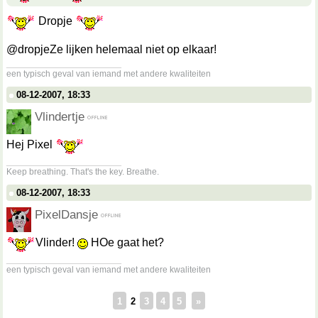
Dropje
@dropjeZe lijken helemaal niet op elkaar!
__________________
een typisch geval van iemand met andere kwaliteiten
08-12-2007, 18:33
Vlindertje
Hej Pixel
__________________
Keep breathing. That's the key. Breathe.
08-12-2007, 18:33
PixelDansje
Vlinder!
HOe gaat het?
__________________
een typisch geval van iemand met andere kwaliteiten
1
2
3
4
5
»