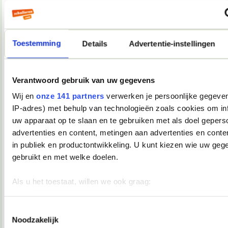
Als ik morgen tijd heb, resize ik een paar foto's en upload ik
ze even.
__________________
you're not my demographic
Toestemming
Details
Advertentie-instellingen
08-12-2007, 17:39
Verwijderd
Verantwoord gebruik van uw gegevens
Oooh, Junior Songfestival
Ik kijk ook en ik vind dat dat mag
Wij en
onze 141 partners
verwerken je persoonlijke gegeven
IP-adres) met behulp van technologieën zoals cookies om in
08-12-2007, 17:40
uw apparaat op te slaan en te gebruiken met als doel gepers
Martiño
advertenties en content, metingen aan advertenties en conten
in publiek en productontwikkeling. U kunt kiezen wie uw geg
Andijvie schreef:
gebruikt en met welke doelen.
Oooh, Junior Songfestival
Ik kijk ook en ik vind dat dat mag
Als u het toestaat, willen we ook graag:
Andijvie, je daalt nu enorm in aanzien bij mij.
__________________
Informatie verzamelen over uw geografische locatie, die 
you're not my demographic
meter nauwkeurig kan zijn
Toestemmingsselectie
Noodzakelijk
08-12-2007, 17:44
Uw apparaat identificeren door het actief te scannen op 