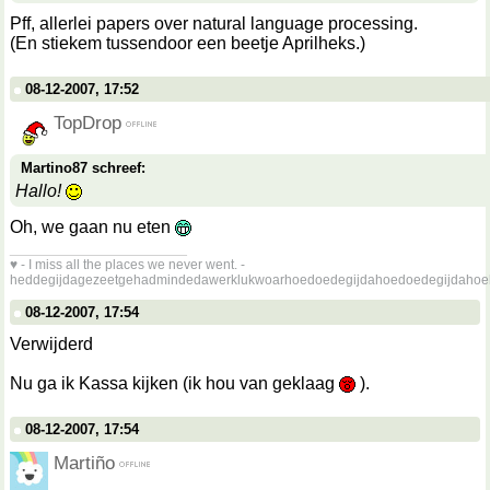
Pff, allerlei papers over natural language processing.
(En stiekem tussendoor een beetje Aprilheks.)
08-12-2007, 17:52
TopDrop
Martino87 schreef:
Hallo!
Oh, we gaan nu eten
__________________
♥ - I miss all the places we never went. -
heddegijdagezeetgehadmindedawerklukwoarhoedoedegijdahoedoedegijdahoe
08-12-2007, 17:54
Verwijderd
Nu ga ik Kassa kijken (ik hou van geklaag
).
08-12-2007, 17:54
Martiño