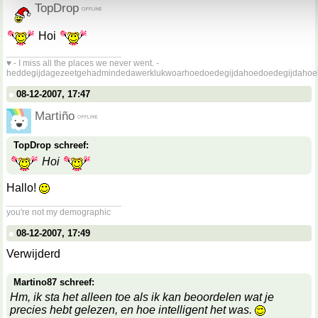
TopDrop
Hoi
__________________
♥ - I miss all the places we never went. -
heddegijdagezeetgehadmindedawerklukwoarhoedoedegijdahoedoedegijdahoe
08-12-2007, 17:47
Martiño
TopDrop schreef:
Hoi
Hallo!
__________________
you're not my demographic
08-12-2007, 17:49
Verwijderd
Martino87 schreef:
Hm, ik sta het alleen toe als ik kan beoordelen wat je
precies hebt gelezen, en hoe intelligent het was.