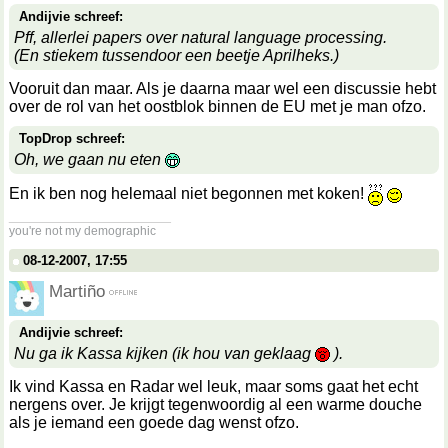
Andijvie schreef:
Pff, allerlei papers over natural language processing.
(En stiekem tussendoor een beetje Aprilheks.)
Vooruit dan maar. Als je daarna maar wel een discussie hebt
over de rol van het oostblok binnen de EU met je man ofzo.
TopDrop schreef:
Oh, we gaan nu eten
En ik ben nog helemaal niet begonnen met koken!
__________________
you're not my demographic
08-12-2007, 17:55
Martiño
Andijvie schreef:
Nu ga ik Kassa kijken (ik hou van geklaag
).
Ik vind Kassa en Radar wel leuk, maar soms gaat het echt
nergens over. Je krijgt tegenwoordig al een warme douche
als je iemand een goede dag wenst ofzo.
__________________