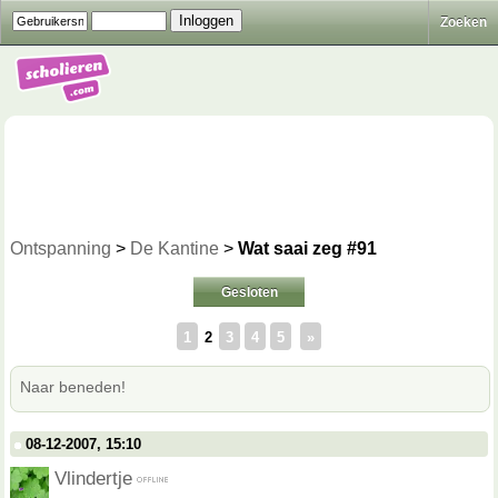
Zoeken
Ontspanning
>
De Kantine
>
Wat saai zeg #91
Gesloten
1
2
3
4
5
»
Naar beneden!
08-12-2007, 15:10
Vlindertje