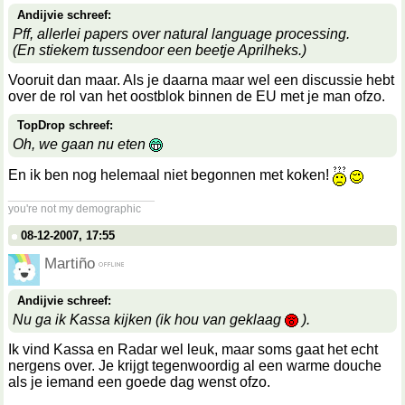
Andijvie schreef:
Pff, allerlei papers over natural language processing.
(En stiekem tussendoor een beetje Aprilheks.)
Vooruit dan maar. Als je daarna maar wel een discussie hebt
over de rol van het oostblok binnen de EU met je man ofzo.
TopDrop schreef:
Oh, we gaan nu eten
En ik ben nog helemaal niet begonnen met koken!
__________________
you're not my demographic
08-12-2007, 17:55
Martiño
Andijvie schreef:
Nu ga ik Kassa kijken (ik hou van geklaag
).
Ik vind Kassa en Radar wel leuk, maar soms gaat het echt
nergens over. Je krijgt tegenwoordig al een warme douche
als je iemand een goede dag wenst ofzo.
__________________