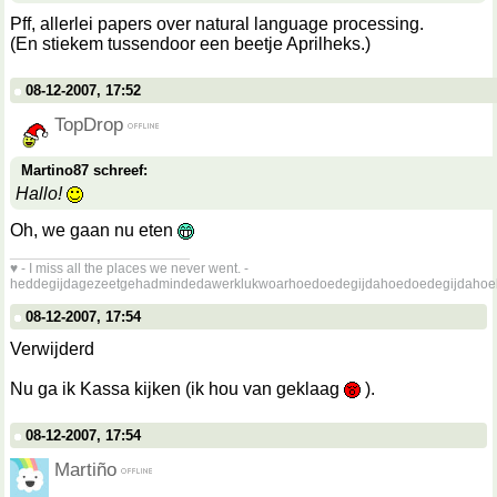
Pff, allerlei papers over natural language processing.
(En stiekem tussendoor een beetje Aprilheks.)
08-12-2007, 17:52
TopDrop
Martino87 schreef:
Hallo!
Oh, we gaan nu eten
__________________
♥ - I miss all the places we never went. -
heddegijdagezeetgehadmindedawerklukwoarhoedoedegijdahoedoedegijdahoe
08-12-2007, 17:54
Verwijderd
Nu ga ik Kassa kijken (ik hou van geklaag
).
08-12-2007, 17:54
Martiño