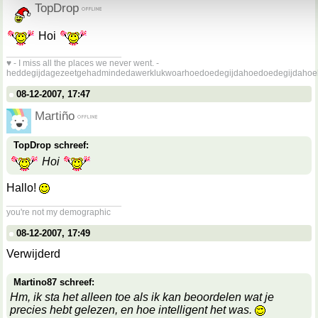
TopDrop
Hoi
__________________
♥ - I miss all the places we never went. -
heddegijdagezeetgehadmindedawerklukwoarhoedoedegijdahoedoedegijdahoe
08-12-2007, 17:47
Martiño
TopDrop schreef:
Hoi
Hallo!
__________________
you're not my demographic
08-12-2007, 17:49
Verwijderd
Martino87 schreef:
Hm, ik sta het alleen toe als ik kan beoordelen wat je
precies hebt gelezen, en hoe intelligent het was.