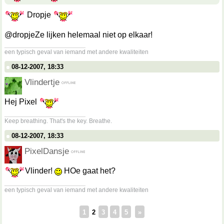
Dropje
@dropjeZe lijken helemaal niet op elkaar!
__________________
een typisch geval van iemand met andere kwaliteiten
08-12-2007, 18:33
Vlindertje
Hej Pixel
__________________
Keep breathing. That's the key. Breathe.
08-12-2007, 18:33
PixelDansje
Vlinder!
HOe gaat het?
__________________
een typisch geval van iemand met andere kwaliteiten
1
2
3
4
5
»