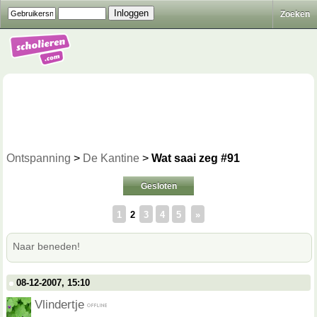
Zoeken
Ontspanning
>
De Kantine
>
Wat saai zeg #91
Gesloten
1
2
3
4
5
»
Naar beneden!
08-12-2007, 15:10
Vlindertje