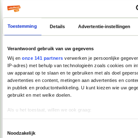
Als ik morgen tijd heb, resize ik een paar foto's en upload ik
ze even.
__________________
you're not my demographic
Toestemming
Details
Advertentie-instellingen
08-12-2007, 17:39
Verwijderd
Verantwoord gebruik van uw gegevens
Oooh, Junior Songfestival
Ik kijk ook en ik vind dat dat mag
Wij en
onze 141 partners
verwerken je persoonlijke gegeven
IP-adres) met behulp van technologieën zoals cookies om in
08-12-2007, 17:40
uw apparaat op te slaan en te gebruiken met als doel gepers
Martiño
advertenties en content, metingen aan advertenties en conten
in publiek en productontwikkeling. U kunt kiezen wie uw geg
Andijvie schreef:
gebruikt en met welke doelen.
Oooh, Junior Songfestival
Ik kijk ook en ik vind dat dat mag
Als u het toestaat, willen we ook graag:
Andijvie, je daalt nu enorm in aanzien bij mij.
__________________
Informatie verzamelen over uw geografische locatie, die 
you're not my demographic
meter nauwkeurig kan zijn
Toestemmingsselectie
Noodzakelijk
08-12-2007, 17:44
Uw apparaat identificeren door het actief te scannen op 