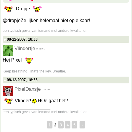
Dropje
@dropjeZe lijken helemaal niet op elkaar!
__________________
een typisch geval van iemand met andere kwaliteiten
08-12-2007, 18:33
Vlindertje
Hej Pixel
__________________
Keep breathing. That's the key. Breathe.
08-12-2007, 18:33
PixelDansje
Vlinder!
HOe gaat het?
__________________
een typisch geval van iemand met andere kwaliteiten
1
2
3
4
5
»