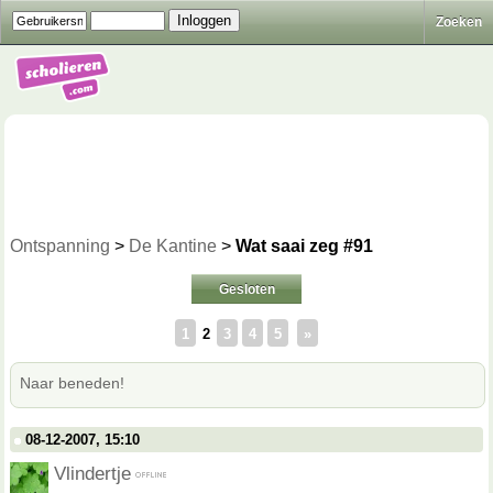
Zoeken
Ontspanning
>
De Kantine
>
Wat saai zeg #91
Gesloten
1
2
3
4
5
»
Naar beneden!
08-12-2007, 15:10
Vlindertje