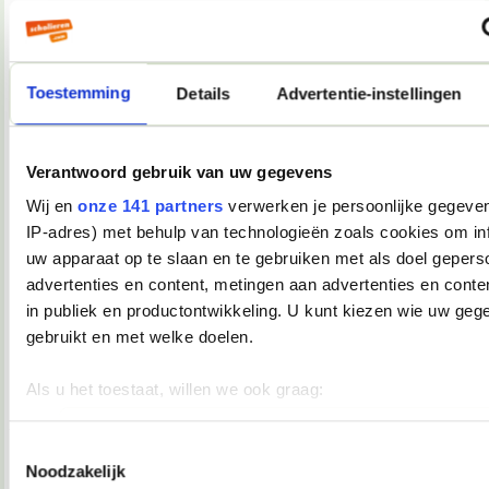
Als ik morgen tijd heb, resize ik een paar foto's en upload ik
ze even.
__________________
you're not my demographic
Toestemming
Details
Advertentie-instellingen
08-12-2007, 17:39
Verwijderd
Verantwoord gebruik van uw gegevens
Oooh, Junior Songfestival
Ik kijk ook en ik vind dat dat mag
Wij en
onze 141 partners
verwerken je persoonlijke gegeven
IP-adres) met behulp van technologieën zoals cookies om in
08-12-2007, 17:40
uw apparaat op te slaan en te gebruiken met als doel gepers
Martiño
advertenties en content, metingen aan advertenties en conten
in publiek en productontwikkeling. U kunt kiezen wie uw geg
Andijvie schreef:
gebruikt en met welke doelen.
Oooh, Junior Songfestival
Ik kijk ook en ik vind dat dat mag
Als u het toestaat, willen we ook graag:
Andijvie, je daalt nu enorm in aanzien bij mij.
__________________
Informatie verzamelen over uw geografische locatie, die 
you're not my demographic
meter nauwkeurig kan zijn
Toestemmingsselectie
Noodzakelijk
08-12-2007, 17:44
Uw apparaat identificeren door het actief te scannen op 