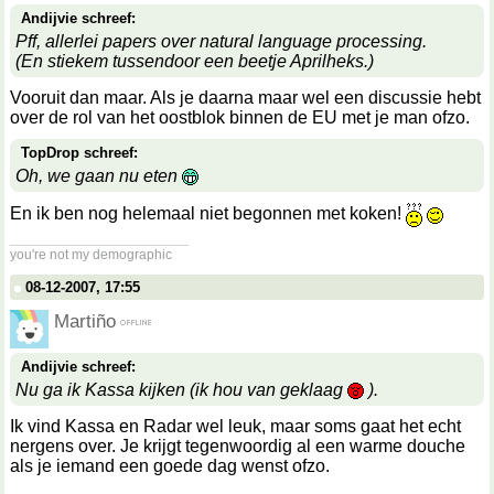
Andijvie schreef:
Pff, allerlei papers over natural language processing.
(En stiekem tussendoor een beetje Aprilheks.)
Vooruit dan maar. Als je daarna maar wel een discussie hebt
over de rol van het oostblok binnen de EU met je man ofzo.
TopDrop schreef:
Oh, we gaan nu eten
En ik ben nog helemaal niet begonnen met koken!
__________________
you're not my demographic
08-12-2007, 17:55
Martiño
Andijvie schreef:
Nu ga ik Kassa kijken (ik hou van geklaag
).
Ik vind Kassa en Radar wel leuk, maar soms gaat het echt
nergens over. Je krijgt tegenwoordig al een warme douche
als je iemand een goede dag wenst ofzo.
__________________