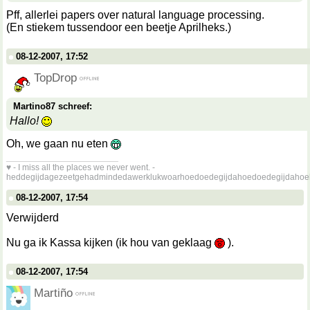
Pff, allerlei papers over natural language processing.
(En stiekem tussendoor een beetje Aprilheks.)
08-12-2007, 17:52
TopDrop
Martino87 schreef:
Hallo!
Oh, we gaan nu eten
__________________
♥ - I miss all the places we never went. -
heddegijdagezeetgehadmindedawerklukwoarhoedoedegijdahoedoedegijdahoe
08-12-2007, 17:54
Verwijderd
Nu ga ik Kassa kijken (ik hou van geklaag
).
08-12-2007, 17:54
Martiño