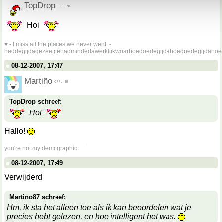
TopDrop
Hoi
__________________
♥ - I miss all the places we never went. -
heddegijdagezeetgehadmindedawerklukwoarhoedoedegijdahoedoedegijdahoe
08-12-2007, 17:47
Martiño
TopDrop schreef:
Hoi
Hallo!
__________________
you're not my demographic
08-12-2007, 17:49
Verwijderd
Martino87 schreef:
Hm, ik sta het alleen toe als ik kan beoordelen wat je
precies hebt gelezen, en hoe intelligent het was.