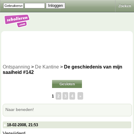
Zoeken
Ontspanning
>
De Kantine
>
De geschiedenis van mijn
saaiheid #142
Gesloten
1
2
3
4
»
Naar beneden!
18-02-2008, 21:53
Verwijderd