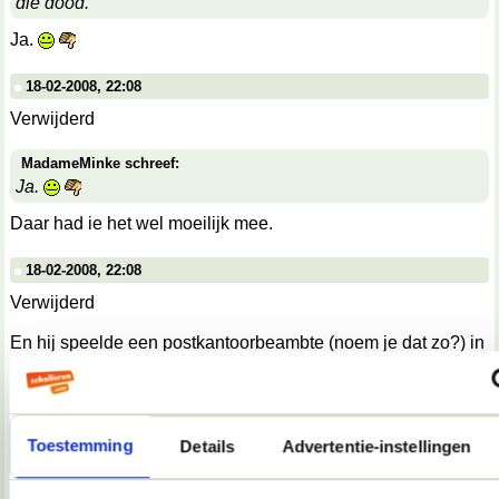
die dood.
Ja.
18-02-2008, 22:08
Verwijderd
MadameMinke schreef:
Ja.
Daar had ie het wel moeilijk mee.
18-02-2008, 22:08
Verwijderd
En hij speelde een postkantoorbeambte (noem je dat zo?) in
Het veertiende kippetje, waarvoor hij het script had
geschreven, maar hij vond het maar niets, want hij moest de
hele tijd wachten. En praktisch al zijn toneelstukken gaan
over wachten. Vond ik wel mooi.
Toestemming
Details
Advertentie-instellingen
18-02-2008, 22:08