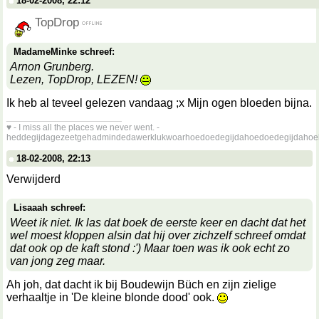
18-02-2008, 22:12
TopDrop
MadameMinke schreef:
Arnon Grunberg.
Lezen, TopDrop, LEZEN!
Ik heb al teveel gelezen vandaag ;x Mijn ogen bloeden bijna.
__________________
♥ - I miss all the places we never went. -
heddegijdagezeetgehadmindedawerklukwoarhoedoedegijdahoedoedegijdahoe
18-02-2008, 22:13
Verwijderd
Lisaaah schreef:
Weet ik niet. Ik las dat boek de eerste keer en dacht dat het
wel moest kloppen alsin dat hij over zichzelf schreef omdat
dat ook op de kaft stond :') Maar toen was ik ook echt zo
van jong zeg maar.
Ah joh, dat dacht ik bij Boudewijn Büch en zijn zielige
verhaaltje in 'De kleine blonde dood' ook.