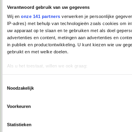
Verwijderd
Verantwoord gebruik van uw gegevens
Lisaaah schreef:
Wij en
onze 141 partners
verwerken je persoonlijke gegeven
Daar had ie het wel moeilijk mee.
IP-adres) met behulp van technologieën zoals cookies om in
Arme jongen.
uw apparaat op te slaan en te gebruiken met als doel gepers
advertenties en content, metingen aan advertenties en conten
18-02-2008, 22:09
in publiek en productontwikkeling. U kunt kiezen wie uw geg
TopDrop
gebruikt en met welke doelen.
Waar gaaaaaat dit allemaal over?
Als u het toestaat, willen we ook graag:
__________________
♥ - I miss all the places we never went. -
Informatie verzamelen over uw geografische locatie, die 
heddegijdagezeetgehadmindedawerklukwoarhoedoedegijdahoedoedegijdahoe
meter nauwkeurig kan zijn
Toestemmingsselectie
18-02-2008, 22:10
Noodzakelijk
Uw apparaat identificeren door het actief te scannen op 
Verwijderd
eigenschappen (fingerprinting)
Marek van der Jagt.
Lees meer over hoe uw persoonlijke gegevens worden verwer
Voorkeuren
uw voorkeuren in het
detailgedeelte
in. U kunt uw toestemm
18-02-2008, 22:10
moment wijzigen of intrekken in de Cookieverklaring.
Verwijderd
Statistieken