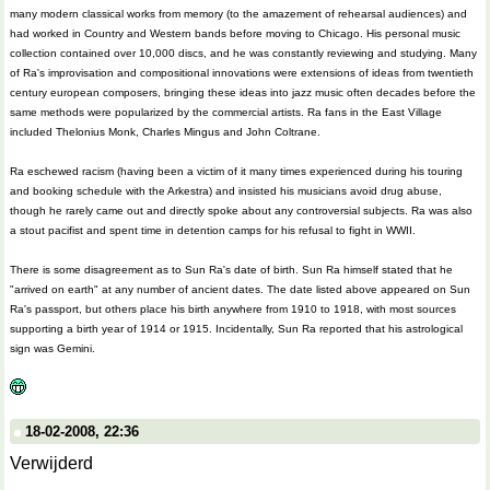
many modern classical works from memory (to the amazement of rehearsal audiences) and
had worked in Country and Western bands before moving to Chicago. His personal music
collection contained over 10,000 discs, and he was constantly reviewing and studying. Many
of Ra's improvisation and compositional innovations were extensions of ideas from twentieth
century european composers, bringing these ideas into jazz music often decades before the
same methods were popularized by the commercial artists. Ra fans in the East Village
included Thelonius Monk, Charles Mingus and John Coltrane.
Ra eschewed racism (having been a victim of it many times experienced during his touring
and booking schedule with the Arkestra) and insisted his musicians avoid drug abuse,
though he rarely came out and directly spoke about any controversial subjects. Ra was also
a stout pacifist and spent time in detention camps for his refusal to fight in WWII.
There is some disagreement as to Sun Ra's date of birth. Sun Ra himself stated that he
"arrived on earth" at any number of ancient dates. The date listed above appeared on Sun
Ra's passport, but others place his birth anywhere from 1910 to 1918, with most sources
supporting a birth year of 1914 or 1915. Incidentally, Sun Ra reported that his astrological
sign was Gemini.
18-02-2008, 22:36
Verwijderd