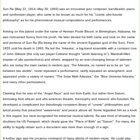
Sun Ra (May 22, 1914–May 30, 1993) was an innovative jazz composer, bandleader, piano
and synthesizer player, who came to be known as much for his "cosmic afro-futurist
philosophy" as for his phenomenal musical compositions and performances.
Arriving on this planet under the name of Herman Poole Blount, in Birmingham, Alabama, he
was nicknamed Sonny from his youth. He later denied his birth name and took on the name
and persona of Sun Ra (Ra being the name of the ancient Egyptian god of the Sun). From
1955 until his death in 1993, Ra led the 'Arkestra', a big-band ensemble with a constant core
of John Gilmore (the only sax player Coltrane thought "worth listening to"), Marshall Allen
(master of alto pyrotechnics) and others, wrapped by an ever-changing lineup of sidemen
who are today the main names in modern jazz. The Arkestra, so named as to be an "arc
between two worlds", never repeated a performance, rarely repeated an arrangment, and
appeared under a variety of names: "The Solar Myth Arkestra," the "Blue Universe Arkestra,"
and many other permutations.
Claiming that he was of the "Angel Race" and not from Earth, but rather from Saturn;
borrowing from african and afro-american theatre, theosophy and masonic afro-futurism, Ra
developed a complicated but disturbingly consistent library of "cosmic" philosophies and
lyrical poetry that preached "awareness" and peace above all. Some regarded him as a kook
in this regard, but most recognized his immense musical talents. Ra was fond of showing his
doubters his US Passport, which clearly gave the "Place of Birth" as "Saturn". For many, the
ability to legally obtain such a document was more than enough of a sign.
A further sign was his uncanny command of many idioms of modern music. He could play