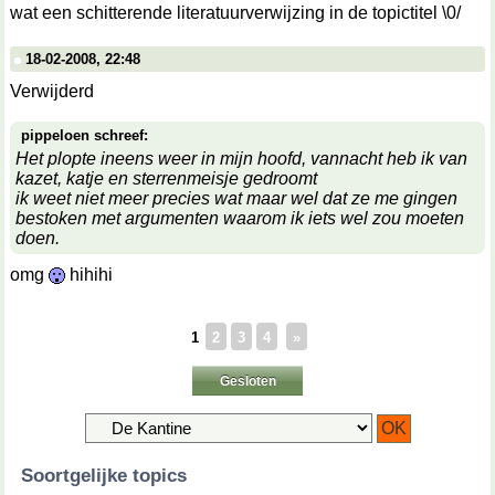
wat een schitterende literatuurverwijzing in de topictitel \0/
18-02-2008, 22:48
Verwijderd
pippeloen schreef:
Het plopte ineens weer in mijn hoofd, vannacht heb ik van
kazet, katje en sterrenmeisje gedroomt
ik weet niet meer precies wat maar wel dat ze me gingen
bestoken met argumenten waarom ik iets wel zou moeten
doen.
omg
hihihi
1
2
3
4
»
Gesloten
Soortgelijke topics