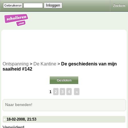
Zoeken
Ontspanning
>
De Kantine
>
De geschiedenis van mijn
saaiheid #142
Gesloten
1
2
3
4
»
Naar beneden!
18-02-2008, 21:53
Verwijderd