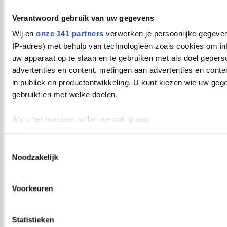
Verwijderd
Verantwoord gebruik van uw gegevens
Lisaaah schreef:
Daar had ie het wel moeilijk mee.
Wij en
onze 141 partners
verwerken je persoonlijke gegeven
IP-adres) met behulp van technologieën zoals cookies om in
Arme jongen.
uw apparaat op te slaan en te gebruiken met als doel gepers
advertenties en content, metingen aan advertenties en conten
18-02-2008, 22:09
in publiek en productontwikkeling. U kunt kiezen wie uw geg
TopDrop
gebruikt en met welke doelen.
Waar gaaaaaat dit allemaal over?
__________________
Als u het toestaat, willen we ook graag:
♥ - I miss all the places we never went. -
heddegijdagezeetgehadmindedawerklukwoarhoedoedegijdahoedoedegijdahoe
Informatie verzamelen over uw geografische locatie, die 
18-02-2008, 22:10
meter nauwkeurig kan zijn
Toestemmingsselectie
Noodzakelijk
Uw apparaat identificeren door het actief te scannen op 
Verwijderd
eigenschappen (fingerprinting)
Marek van der Jagt.
Lees meer over hoe uw persoonlijke gegevens worden verwer
Voorkeuren
uw voorkeuren in het
detailgedeelte
in. U kunt uw toestemm
18-02-2008, 22:10
moment wijzigen of intrekken in de Cookieverklaring.
Verwijderd
Statistieken