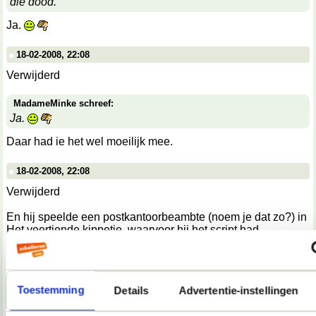
die dood.
Ja.
18-02-2008, 22:08
Verwijderd
MadameMinke schreef:
Ja.
Daar had ie het wel moeilijk mee.
18-02-2008, 22:08
Verwijderd
En hij speelde een postkantoorbeambte (noem je dat zo?) in
Het veertiende kippetje, waarvoor hij het script had
geschreven, maar hij vond het maar niets, want hij moest de
hele tijd wachten. En praktisch al zijn toneelstukken gaan
over wachten. Vond ik wel mooi.
Toestemming
Details
Advertentie-instellingen
18-02-2008, 22:08