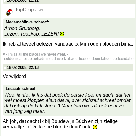
18-02-2008, 22:12
TopDrop
MadameMinke schreef:
Arnon Grunberg.
Lezen, TopDrop, LEZEN!
Ik heb al teveel gelezen vandaag ;x Mijn ogen bloeden bijna.
__________________
♥ - I miss all the places we never went. -
heddegijdagezeetgehadmindedawerklukwoarhoedoedegijdahoedoedegijdahoe
18-02-2008, 22:13
Verwijderd
Lisaaah schreef:
Weet ik niet. Ik las dat boek de eerste keer en dacht dat het
wel moest kloppen alsin dat hij over zichzelf schreef omdat
dat ook op de kaft stond :') Maar toen was ik ook echt zo
van jong zeg maar.
Ah joh, dat dacht ik bij Boudewijn Büch en zijn zielige
verhaaltje in 'De kleine blonde dood' ook.