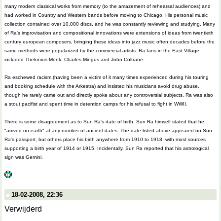
many modern classical works from memory (to the amazement of rehearsal audiences) and
had worked in Country and Western bands before moving to Chicago. His personal music
collection contained over 10,000 discs, and he was constantly reviewing and studying. Many
of Ra's improvisation and compositional innovations were extensions of ideas from twentieth
century european composers, bringing these ideas into jazz music often decades before the
same methods were popularized by the commercial artists. Ra fans in the East Village
included Thelonius Monk, Charles Mingus and John Coltrane.
Ra eschewed racism (having been a victim of it many times experienced during his touring
and booking schedule with the Arkestra) and insisted his musicians avoid drug abuse,
though he rarely came out and directly spoke about any controversial subjects. Ra was also
a stout pacifist and spent time in detention camps for his refusal to fight in WWII.
There is some disagreement as to Sun Ra's date of birth. Sun Ra himself stated that he
"arrived on earth" at any number of ancient dates. The date listed above appeared on Sun
Ra's passport, but others place his birth anywhere from 1910 to 1918, with most sources
supporting a birth year of 1914 or 1915. Incidentally, Sun Ra reported that his astrological
sign was Gemini.
18-02-2008, 22:36
Verwijderd