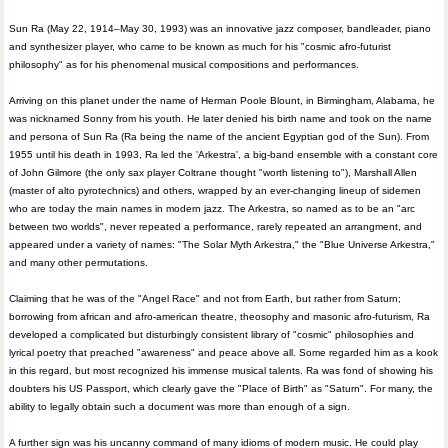
Sun Ra (May 22, 1914–May 30, 1993) was an innovative jazz composer, bandleader, piano
and synthesizer player, who came to be known as much for his "cosmic afro-futurist
philosophy" as for his phenomenal musical compositions and performances.
Arriving on this planet under the name of Herman Poole Blount, in Birmingham, Alabama, he
was nicknamed Sonny from his youth. He later denied his birth name and took on the name
and persona of Sun Ra (Ra being the name of the ancient Egyptian god of the Sun). From
1955 until his death in 1993, Ra led the 'Arkestra', a big-band ensemble with a constant core
of John Gilmore (the only sax player Coltrane thought "worth listening to"), Marshall Allen
(master of alto pyrotechnics) and others, wrapped by an ever-changing lineup of sidemen
who are today the main names in modern jazz. The Arkestra, so named as to be an "arc
between two worlds", never repeated a performance, rarely repeated an arrangment, and
appeared under a variety of names: "The Solar Myth Arkestra," the "Blue Universe Arkestra,"
and many other permutations.
Claiming that he was of the "Angel Race" and not from Earth, but rather from Saturn;
borrowing from african and afro-american theatre, theosophy and masonic afro-futurism, Ra
developed a complicated but disturbingly consistent library of "cosmic" philosophies and
lyrical poetry that preached "awareness" and peace above all. Some regarded him as a kook
in this regard, but most recognized his immense musical talents. Ra was fond of showing his
doubters his US Passport, which clearly gave the "Place of Birth" as "Saturn". For many, the
ability to legally obtain such a document was more than enough of a sign.
A further sign was his uncanny command of many idioms of modern music. He could play