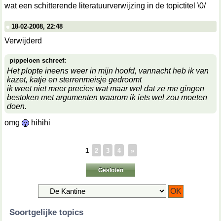
wat een schitterende literatuurverwijzing in de topictitel \0/
18-02-2008, 22:48
Verwijderd
pippeloen schreef:
Het plopte ineens weer in mijn hoofd, vannacht heb ik van
kazet, katje en sterrenmeisje gedroomt
ik weet niet meer precies wat maar wel dat ze me gingen
bestoken met argumenten waarom ik iets wel zou moeten
doen.
omg
hihihi
1
2
3
4
»
Gesloten
Soortgelijke topics