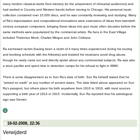
many modern classical works from memory (to the amazement of rehearsal audiences) and
had worked in Country and Western bands before moving to Chicago. His personal music
collection contained over 10,000 discs, and he was constantly reviewing and studying. Many
of Ra's improvisation and compositional innovations were extensions of ideas from twentieth
century european composers, bringing these ideas into jazz music often decades before the
same methods were popularized by the commercial artists. Ra fans in the East Village
included Thelonius Monk, Charles Mingus and John Coltrane.
Ra eschewed racism (having been a victim of it many times experienced during his touring
and booking schedule with the Arkestra) and insisted his musicians avoid drug abuse,
though he rarely came out and directly spoke about any controversial subjects. Ra was also
a stout pacifist and spent time in detention camps for his refusal to fight in WWII.
There is some disagreement as to Sun Ra's date of birth. Sun Ra himself stated that he
"arrived on earth" at any number of ancient dates. The date listed above appeared on Sun
Ra's passport, but others place his birth anywhere from 1910 to 1918, with most sources
supporting a birth year of 1914 or 1915. Incidentally, Sun Ra reported that his astrological
sign was Gemini.
18-02-2008, 22:36
Verwijderd