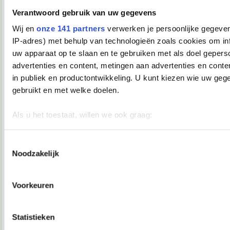
Verwijderd
Verantwoord gebruik van uw gegevens
Lisaaah schreef:
Wij en
onze 141 partners
verwerken je persoonlijke gegeven
Daar had ie het wel moeilijk mee.
IP-adres) met behulp van technologieën zoals cookies om in
Arme jongen.
uw apparaat op te slaan en te gebruiken met als doel gepers
advertenties en content, metingen aan advertenties en conten
18-02-2008, 22:09
in publiek en productontwikkeling. U kunt kiezen wie uw geg
TopDrop
gebruikt en met welke doelen.
Waar gaaaaaat dit allemaal over?
Als u het toestaat, willen we ook graag:
__________________
♥ - I miss all the places we never went. -
Informatie verzamelen over uw geografische locatie, die 
heddegijdagezeetgehadmindedawerklukwoarhoedoedegijdahoedoedegijdahoe
meter nauwkeurig kan zijn
Toestemmingsselectie
18-02-2008, 22:10
Noodzakelijk
Uw apparaat identificeren door het actief te scannen op 
Verwijderd
eigenschappen (fingerprinting)
Marek van der Jagt.
Lees meer over hoe uw persoonlijke gegevens worden verwer
Voorkeuren
uw voorkeuren in het
detailgedeelte
in. U kunt uw toestemm
18-02-2008, 22:10
moment wijzigen of intrekken in de Cookieverklaring.
Verwijderd
Statistieken