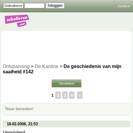
Zoeken
Ontspanning
>
De Kantine
>
De geschiedenis van mijn
saaiheid #142
Gesloten
1
2
3
4
»
Naar beneden!
18-02-2008, 21:53
Verwijderd