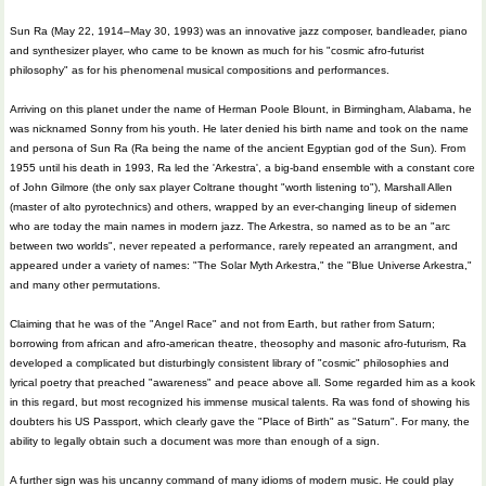
Sun Ra (May 22, 1914–May 30, 1993) was an innovative jazz composer, bandleader, piano
and synthesizer player, who came to be known as much for his "cosmic afro-futurist
philosophy" as for his phenomenal musical compositions and performances.
Arriving on this planet under the name of Herman Poole Blount, in Birmingham, Alabama, he
was nicknamed Sonny from his youth. He later denied his birth name and took on the name
and persona of Sun Ra (Ra being the name of the ancient Egyptian god of the Sun). From
1955 until his death in 1993, Ra led the 'Arkestra', a big-band ensemble with a constant core
of John Gilmore (the only sax player Coltrane thought "worth listening to"), Marshall Allen
(master of alto pyrotechnics) and others, wrapped by an ever-changing lineup of sidemen
who are today the main names in modern jazz. The Arkestra, so named as to be an "arc
between two worlds", never repeated a performance, rarely repeated an arrangment, and
appeared under a variety of names: "The Solar Myth Arkestra," the "Blue Universe Arkestra,"
and many other permutations.
Claiming that he was of the "Angel Race" and not from Earth, but rather from Saturn;
borrowing from african and afro-american theatre, theosophy and masonic afro-futurism, Ra
developed a complicated but disturbingly consistent library of "cosmic" philosophies and
lyrical poetry that preached "awareness" and peace above all. Some regarded him as a kook
in this regard, but most recognized his immense musical talents. Ra was fond of showing his
doubters his US Passport, which clearly gave the "Place of Birth" as "Saturn". For many, the
ability to legally obtain such a document was more than enough of a sign.
A further sign was his uncanny command of many idioms of modern music. He could play