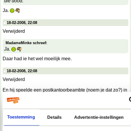
die dood.
Ja.
18-02-2008, 22:08
Verwijderd
MadameMinke schreef:
Ja.
Daar had ie het wel moeilijk mee.
18-02-2008, 22:08
Verwijderd
En hij speelde een postkantoorbeambte (noem je dat zo?) in
Het veertiende kippetje, waarvoor hij het script had
geschreven, maar hij vond het maar niets, want hij moest de
hele tijd wachten. En praktisch al zijn toneelstukken gaan
over wachten. Vond ik wel mooi.
Toestemming
Details
Advertentie-instellingen
18-02-2008, 22:08