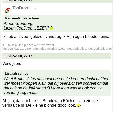
18-02-2008, 22:12
TopDrop
MadameMinke schreef:
Arnon Grunberg.
Lezen, TopDrop, LEZEN!
Ik heb al teveel gelezen vandaag ;x Mijn ogen bloeden bijna.
__________________
♥ - I miss all the places we never went. -
heddegijdagezeetgehadmindedawerklukwoarhoedoedegijdahoedoedegijdahoe
18-02-2008, 22:13
Verwijderd
Lisaaah schreef:
Weet ik niet. Ik las dat boek de eerste keer en dacht dat het
wel moest kloppen alsin dat hij over zichzelf schreef omdat
dat ook op de kaft stond :') Maar toen was ik ook echt zo
van jong zeg maar.
Ah joh, dat dacht ik bij Boudewijn Büch en zijn zielige
verhaaltje in 'De kleine blonde dood' ook.