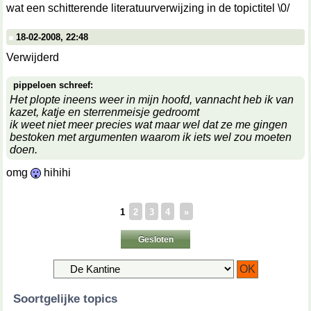
wat een schitterende literatuurverwijzing in de topictitel \0/
18-02-2008, 22:48
Verwijderd
pippeloen schreef:
Het plopte ineens weer in mijn hoofd, vannacht heb ik van
kazet, katje en sterrenmeisje gedroomt
ik weet niet meer precies wat maar wel dat ze me gingen
bestoken met argumenten waarom ik iets wel zou moeten
doen.
omg
hihihi
1
2
3
4
»
Gesloten
Soortgelijke topics