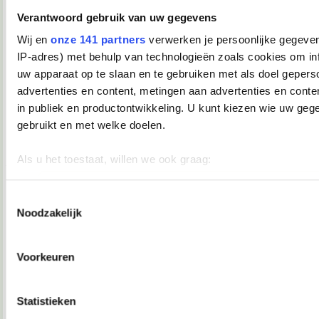
Verwijderd
Verantwoord gebruik van uw gegevens
Lisaaah schreef:
Wij en
onze 141 partners
verwerken je persoonlijke gegeven
Daar had ie het wel moeilijk mee.
IP-adres) met behulp van technologieën zoals cookies om in
Arme jongen.
uw apparaat op te slaan en te gebruiken met als doel gepers
advertenties en content, metingen aan advertenties en conten
18-02-2008, 22:09
in publiek en productontwikkeling. U kunt kiezen wie uw geg
TopDrop
gebruikt en met welke doelen.
Waar gaaaaaat dit allemaal over?
Als u het toestaat, willen we ook graag:
__________________
♥ - I miss all the places we never went. -
Informatie verzamelen over uw geografische locatie, die 
heddegijdagezeetgehadmindedawerklukwoarhoedoedegijdahoedoedegijdahoe
meter nauwkeurig kan zijn
Toestemmingsselectie
18-02-2008, 22:10
Noodzakelijk
Uw apparaat identificeren door het actief te scannen op 
Verwijderd
eigenschappen (fingerprinting)
Marek van der Jagt.
Lees meer over hoe uw persoonlijke gegevens worden verwer
Voorkeuren
uw voorkeuren in het
detailgedeelte
in. U kunt uw toestemm
18-02-2008, 22:10
moment wijzigen of intrekken in de Cookieverklaring.
Verwijderd
Statistieken