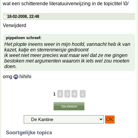
wat een schitterende literatuurverwijzing in de topictitel \0/
18-02-2008, 22:48
Verwijderd
pippeloen schreef:
Het plopte ineens weer in mijn hoofd, vannacht heb ik van
kazet, katje en sterrenmeisje gedroomt
ik weet niet meer precies wat maar wel dat ze me gingen
bestoken met argumenten waarom ik iets wel zou moeten
doen.
omg
hihihi
1
2
3
4
»
Gesloten
Soortgelijke topics