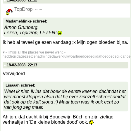
18-02-2008, 22:12
TopDrop
MadameMinke schreef:
Arnon Grunberg.
Lezen, TopDrop, LEZEN!
Ik heb al teveel gelezen vandaag ;x Mijn ogen bloeden bijna.
__________________
♥ - I miss all the places we never went. -
heddegijdagezeetgehadmindedawerklukwoarhoedoedegijdahoedoedegijdahoe
18-02-2008, 22:13
Verwijderd
Lisaaah schreef:
Weet ik niet. Ik las dat boek de eerste keer en dacht dat het
wel moest kloppen alsin dat hij over zichzelf schreef omdat
dat ook op de kaft stond :') Maar toen was ik ook echt zo
van jong zeg maar.
Ah joh, dat dacht ik bij Boudewijn Büch en zijn zielige
verhaaltje in 'De kleine blonde dood' ook.