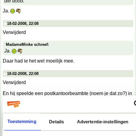
die dood.
Ja.
18-02-2008, 22:08
Verwijderd
MadameMinke schreef:
Ja.
Daar had ie het wel moeilijk mee.
18-02-2008, 22:08
Verwijderd
En hij speelde een postkantoorbeambte (noem je dat zo?) in
Het veertiende kippetje, waarvoor hij het script had
geschreven, maar hij vond het maar niets, want hij moest de
hele tijd wachten. En praktisch al zijn toneelstukken gaan
over wachten. Vond ik wel mooi.
Toestemming
Details
Advertentie-instellingen
18-02-2008, 22:08