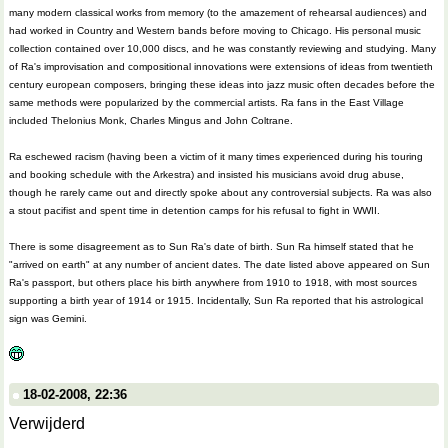
many modern classical works from memory (to the amazement of rehearsal audiences) and
had worked in Country and Western bands before moving to Chicago. His personal music
collection contained over 10,000 discs, and he was constantly reviewing and studying. Many
of Ra's improvisation and compositional innovations were extensions of ideas from twentieth
century european composers, bringing these ideas into jazz music often decades before the
same methods were popularized by the commercial artists. Ra fans in the East Village
included Thelonius Monk, Charles Mingus and John Coltrane.
Ra eschewed racism (having been a victim of it many times experienced during his touring
and booking schedule with the Arkestra) and insisted his musicians avoid drug abuse,
though he rarely came out and directly spoke about any controversial subjects. Ra was also
a stout pacifist and spent time in detention camps for his refusal to fight in WWII.
There is some disagreement as to Sun Ra's date of birth. Sun Ra himself stated that he
"arrived on earth" at any number of ancient dates. The date listed above appeared on Sun
Ra's passport, but others place his birth anywhere from 1910 to 1918, with most sources
supporting a birth year of 1914 or 1915. Incidentally, Sun Ra reported that his astrological
sign was Gemini.
18-02-2008, 22:36
Verwijderd