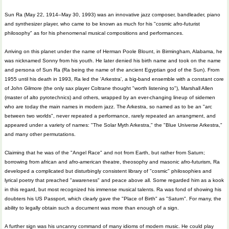
Sun Ra (May 22, 1914–May 30, 1993) was an innovative jazz composer, bandleader, piano
and synthesizer player, who came to be known as much for his "cosmic afro-futurist
philosophy" as for his phenomenal musical compositions and performances.
Arriving on this planet under the name of Herman Poole Blount, in Birmingham, Alabama, he
was nicknamed Sonny from his youth. He later denied his birth name and took on the name
and persona of Sun Ra (Ra being the name of the ancient Egyptian god of the Sun). From
1955 until his death in 1993, Ra led the 'Arkestra', a big-band ensemble with a constant core
of John Gilmore (the only sax player Coltrane thought "worth listening to"), Marshall Allen
(master of alto pyrotechnics) and others, wrapped by an ever-changing lineup of sidemen
who are today the main names in modern jazz. The Arkestra, so named as to be an "arc
between two worlds", never repeated a performance, rarely repeated an arrangment, and
appeared under a variety of names: "The Solar Myth Arkestra," the "Blue Universe Arkestra,"
and many other permutations.
Claiming that he was of the "Angel Race" and not from Earth, but rather from Saturn;
borrowing from african and afro-american theatre, theosophy and masonic afro-futurism, Ra
developed a complicated but disturbingly consistent library of "cosmic" philosophies and
lyrical poetry that preached "awareness" and peace above all. Some regarded him as a kook
in this regard, but most recognized his immense musical talents. Ra was fond of showing his
doubters his US Passport, which clearly gave the "Place of Birth" as "Saturn". For many, the
ability to legally obtain such a document was more than enough of a sign.
A further sign was his uncanny command of many idioms of modern music. He could play