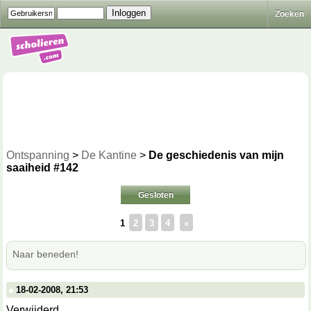
Zoeken
Ontspanning
>
De Kantine
>
De geschiedenis van mijn
saaiheid #142
Gesloten
1
2
3
4
»
Naar beneden!
18-02-2008, 21:53
Verwijderd