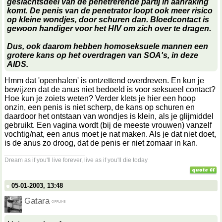
geslachtsdeel van de penetrerende partij in aanraking
komt. De penis van de penetrator loopt ook meer risico
op kleine wondjes, door schuren dan. Bloedcontact is
gewoon handiger voor het HIV om zich over te dragen.
Dus, ook daarom hebben homoseksuele mannen een
grotere kans op het overdragen van SOA's, in deze
AIDS.
Hmm dat 'openhalen' is ontzettend overdreven. En kun je
bewijzen dat de anus niet bedoeld is voor seksueel contact?
Hoe kun je zoiets weten? Verder klets je hier een hoop
onzin, een penis is niet scherp, de kans op schuren en
daardoor het ontstaan van wondjes is klein, als je glijmiddel
gebruikt. Een vagina wordt (bij de meeste vrouwen) vanzelf
vochtig/nat, een anus moet je nat maken. Als je dat niet doet,
is de anus zo droog, dat de penis er niet zomaar in kan.
__________________
Dream as if you'll live forever, live as if you'll die today
05-01-2003, 13:48
Gatara