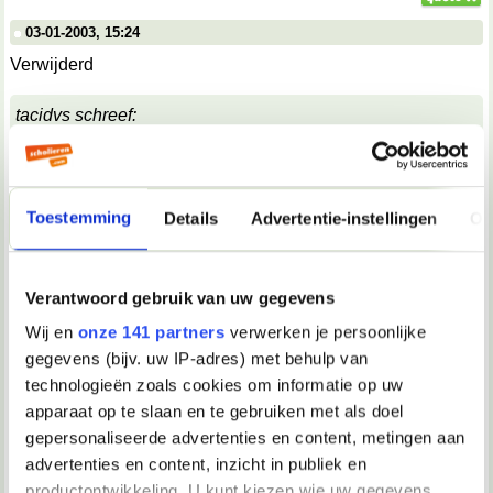
03-01-2003, 15:24
Verwijderd
tacidvs schreef:
Om eens een anti-homo-standpunt aan te hangen: De
anus is, in tegenstelling tot de vagina, niet bedoeld
voor seksueel contact. Bij penetratie gaat er eerder wat
stuk in de achteruitgang, waardoor er bloed met het
geslachtsdeel van de penetrerende partij in aanraking
Toestemming
Details
Advertentie-instellingen
Ov
komt. De penis van de penetrator loopt ook meer risico
op kleine wondjes, door schuren dan. Bloedcontact is
gewoon handiger voor het HIV om zich over te dragen.
Verantwoord gebruik van uw gegevens
Dus, ook daarom hebben homoseksuele mannen een
Wij en
onze 141 partners
verwerken je persoonlijke
grotere kans op het overdragen van SOA's, in deze
AIDS.
gegevens (bijv. uw IP-adres) met behulp van
technologieën zoals cookies om informatie op uw
mee oneens.
Dat 'openhalen' zoals jij beschrijft zal toch wel meevallen?
apparaat op te slaan en te gebruiken met als doel
Maargoed, misschien heb je er ervaring mee, dus daar
gepersonaliseerde advertenties en content, metingen aan
oordeel ik dan amar niet over
advertenties en content, inzicht in publiek en
productontwikkeling. U kunt kiezen wie uw gegevens