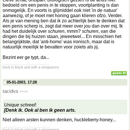
bedoeld om een penis in te stoppen, voortplanting is dan
onmogelijk. En voorts is glijmiddel ook niet 'in de natuur'
aanwezig, of je moet met honing gaan klieren ofzo. Verder.
Als je van mening ben dat ik zo achterlijk ben te denken dat
een penis scherp is, zegt dat meer over jou dan over mij. Ik
had het duidelijk over
schuren
, mmm?
schuren
, van die
dingen die bij huizen staan, jeweetwel... En misschien het
belangrijktste, dat 'anti-homo' was ironisch, maar dat is
natuurlijk moeilijk te bevatten voor zoiets als jij.
Bezint eer ge typt, da...
__________________
back in black and with a vengeance
05-01-2003, 17:28
tacidvs
Unique schreef:
[Denk ik. Ook al ben ik geen arts.
Niet alleen arsten kunnen denken, huckleberry-honey...
__________________
back in black and with a vengeance