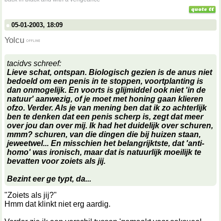
05-01-2003, 18:09
Yolcu
tacidvs schreef:
Lieve schat, ontspan. Biologisch gezien is de anus niet
bedoeld om een penis in te stoppen, voortplanting is
dan onmogelijk. En voorts is glijmiddel ook niet 'in de
natuur' aanwezig, of je moet met honing gaan klieren
ofzo. Verder. Als je van mening ben dat ik zo achterlijk
ben te denken dat een penis scherp is, zegt dat meer
over jou dan over mij. Ik had het duidelijk over
schuren
,
mmm?
schuren
, van die dingen die bij huizen staan,
jeweetwel... En misschien het belangrijktste, dat 'anti-
homo' was ironisch, maar dat is natuurlijk moeilijk te
bevatten voor zoiets als jij.
Bezint eer ge typt, da...
"Zoiets als jij?"
Hmm dat klinkt niet erg aardig.