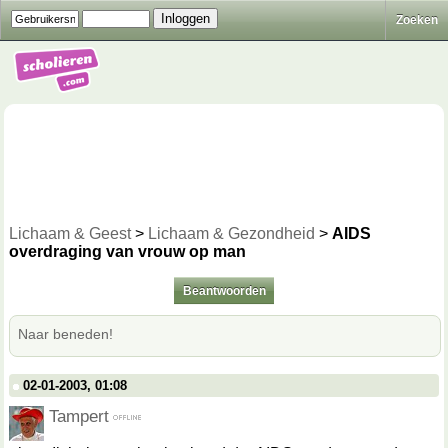
Zoeken
Lichaam & Geest
>
Lichaam & Gezondheid
>
AIDS
overdraging van vrouw op man
Beantwoorden
Naar beneden!
02-01-2003, 01:08
Tampert