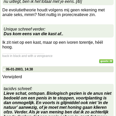
nu uitlegt, ben ik het totaal met je eens. [/B]
De evolutietheorie houdt volgens mij geen rekening met
anale seks, mmm? Niet nuttig in prorecreatieve zin.
Unique schreef verder:
Dus kom eens van die kast af..
Ik zit niet op een kast, maar op een ivoren torentje, héél
hoog.
__________________
back in black and with a vengeance
06-01-2003, 14:38
Verwijderd
tacidvs schreef:
Lieve schat, ontspan. Biologisch gezien is de anus niet
bedoeld om een penis in te stoppen, voortplanting is
dan onmogelijk. En voorts is glijmiddel ook niet 'in de
natuur' aanwezig, of je moet met honing gaan klieren
ofzo. Verder. Als je van mening ben dat ik zo achterlijk