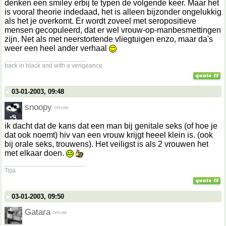
denken een smiley erbij te typen de volgende keer. Maar het
is vooral theorie indedaad, het is alleen bijzonder ongelukkig
als het je overkomt. Er wordt zoveel met seropositieve
mensen gecopuleerd, dat er wel vrouw-op-manbesmettingen
zijn. Net als met neerstortende vliegtuigen enzo, maar da's
weer een heel ander verhaal
__________________
back in black and with a vengeance
03-01-2003, 09:48
snoopy
ik dacht dat de kans dat een man bij genitale seks (of hoe je
dat ook noemt) hiv van een vrouw krijgt heeel klein is. (ook
bij orale seks, trouwens). Het veiligst is als 2 vrouwen het
met elkaar doen.
__________________
Tsja
03-01-2003, 09:50
Gatara