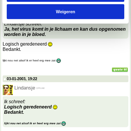
03-01-2003, 18:41
informatie die je aan ze hebt verstrekt of die ze hebben
Verwijderd
Weigeren
verzameld op basis van jouw gebruik van hun services.
Lindansje schreef:
We werken samen met
67 derden
die uw gegevens
Ja, het virus komt in je lichaam en kan dus opgenomen
kunnen ontvangen en verwerken.
worden in je bloed.
Logisch geredeneerd
Bedankt.
lijkt nou net alsof ik er heel erg mee zat
03-01-2003, 19:22
Lindansje
Ik schreef:
Logisch geredeneerd
Bedankt.
lijkt nou net alsof ik er heel erg mee zat