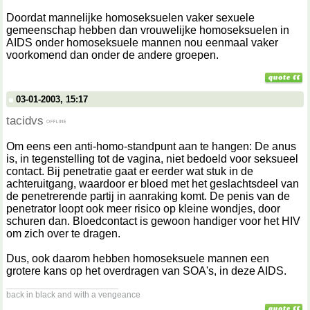
Doordat mannelijke homoseksuelen vaker sexuele
gemeenschap hebben dan vrouwelijke homoseksuelen in
AIDS onder homoseksuele mannen nou eenmaal vaker
voorkomend dan onder de andere groepen.
03-01-2003, 15:17
tacidvs
Om eens een anti-homo-standpunt aan te hangen: De anus
is, in tegenstelling tot de vagina, niet bedoeld voor seksueel
contact. Bij penetratie gaat er eerder wat stuk in de
achteruitgang, waardoor er bloed met het geslachtsdeel van
de penetrerende partij in aanraking komt. De penis van de
penetrator loopt ook meer risico op kleine wondjes, door
schuren dan. Bloedcontact is gewoon handiger voor het HIV
om zich over te dragen.
Dus, ook daarom hebben homoseksuele mannen een
grotere kans op het overdragen van SOA's, in deze AIDS.
__________________
back in black and with a vengeance