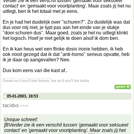
Verder zie ik een verschil tussen 'gemaakt voor seksueel
contact' en 'gemaakt voor voortplanting'. Maar zoals jij het nu
uitlegt, ben ik het totaal met je eens.
En je had het duidelijk over "schuren?". Zo duidelijk was dat
dus voor mij niet, je typt pas aan het einde van je stukje
"door schuren dus". Maar goed, zoals je het nu uitlegt klinkt
het logisch. Hoef je niet gelijk te doen alsof ik dom ben.
En ik kan heus wel een flinke dosis ironie hebben, ik heb
ook nooit gezegd dat ik dat "anti-homo" serieus opvatte, heb
ik je daar op aangevallen? Nee.
Dus kom eens van die kast af..
__________________
Dream as if you'll live forever, live as if you'll die today
05-01-2003, 18:53
tacidvs
Unique schreef:
[BVerder zie ik een verschil tussen 'gemaakt voor seksueel
contact' en 'gemaakt voor voortplanting'. Maar zoals jij het