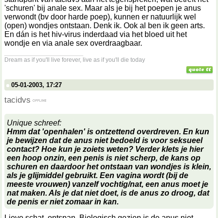
'schuren' bij anale sex. Maar als je bij het poepen je anus
verwondt (bv door harde poep), kunnen er natuurlijk wel
(open) wondjes ontstaan. Denk ik. Ook al ben ik geen arts.
En dán is het hiv-virus inderdaad via het bloed uit het
wondje en via anale sex overdraagbaar.
__________________
Dream as if you'll live forever, live as if you'll die today
05-01-2003, 17:27
tacidvs
Unique schreef:
Hmm dat 'openhalen' is ontzettend overdreven. En kun
je bewijzen dat de anus niet bedoeld is voor seksueel
contact? Hoe kun je zoiets weten? Verder klets je hier
een hoop onzin, een penis is niet scherp, de kans op
schuren en daardoor het ontstaan van wondjes is klein,
als je glijmiddel gebruikt. Een vagina wordt (bij de
meeste vrouwen) vanzelf vochtig/nat, een anus moet je
nat maken. Als je dat niet doet, is de anus zo droog, dat
de penis er niet zomaar in kan.
Lieve schat, ontspan. Biologisch gezien is de anus niet