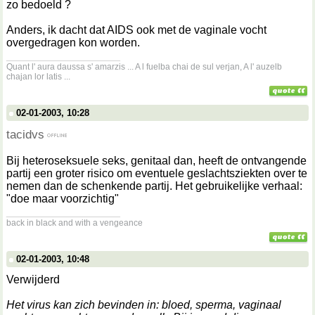
zo bedoeld ?
Anders, ik dacht dat AIDS ook met de vaginale vocht
overgedragen kon worden.
__________________
Quant l' aura daussa s' amarzis ... A l fuelba chai de sul verjan, A l' auzelb
chajan lor latis ...
02-01-2003, 10:28
tacidvs
Bij heteroseksuele seks, genitaal dan, heeft de ontvangende
partij een groter risico om eventuele geslachtsziekten over te
nemen dan de schenkende partij. Het gebruikelijke verhaal:
"doe maar voorzichtig"
__________________
back in black and with a vengeance
02-01-2003, 10:48
Verwijderd
Het virus kan zich bevinden in: bloed, sperma, vaginaal