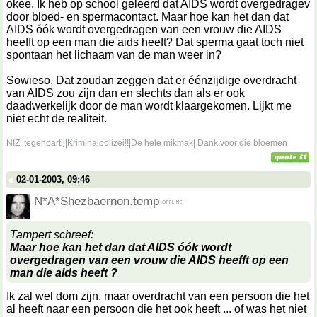
okee. Ik heb op school geleerd dat AIDS wordt overgedragev
door bloed- en spermacontact. Maar hoe kan het dan dat
AIDS óók wordt overgedragen van een vrouw die AIDS
heefft op een man die aids heeft? Dat sperma gaat toch niet
spontaan het lichaam van de man weer in?
Sowieso. Dat zoudan zeggen dat er éénzijdige overdracht
van AIDS zou zijn dan en slechts dan als er ook
daadwerkelijk door de man wordt klaargekomen. Lijkt me
niet echt de realiteit.
__________________
NIZ| tegenpartij|Kriminalpolizei!!|De hele mikmak| Dank voor die bloemen
02-01-2003, 09:46
N*A*Shezbaernon.temp
Tampert schreef:
Maar hoe kan het dan dat AIDS óók wordt
overgedragen
van een vrouw die AIDS heefft op een
man die aids heeft
?
Ik zal wel dom zijn, maar overdracht van een persoon die het
al heeft naar een persoon die het ook heeft ... of was het niet