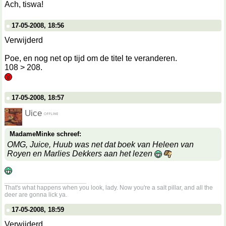
Ach, tiswa!
17-05-2008, 18:56
Verwijderd
Poe, en nog net op tijd om de titel te veranderen.
108 > 208.
17-05-2008, 18:57
Uice
MadameMinke schreef:
OMG, Juice, Huub was net dat boek van Heleen van
Royen en Marlies Dekkers aan het lezen
__________________
That's what happens when you look, lady. Now you're a salt pillar, and all the
deer are gonna lick ya.
17-05-2008, 18:59
Verwijderd