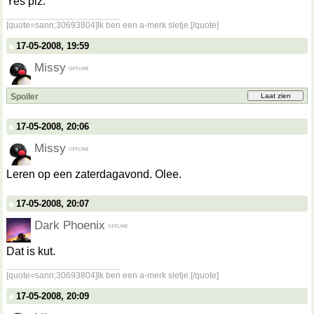
Yes plz.
__________________
[quote=sann;30693804]Ik ben een a-merk sletje.[/quote]
17-05-2008, 19:59
Missy
Spoiler
17-05-2008, 20:06
Missy
Leren op een zaterdagavond. Olee.
17-05-2008, 20:07
Dark Phoenix
Dat is kut.
__________________
[quote=sann;30693804]Ik ben een a-merk sletje.[/quote]
17-05-2008, 20:09