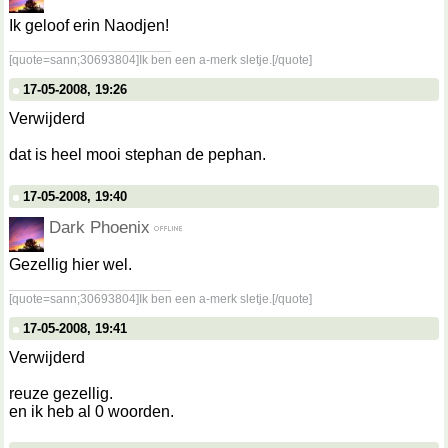
Ik geloof erin Naodjen!
__________________
[quote=sann;30693804]Ik ben een a-merk sletje.[/quote]
17-05-2008, 19:26
Verwijderd
dat is heel mooi stephan de pephan.
17-05-2008, 19:40
Dark Phoenix
Gezellig hier wel.
__________________
[quote=sann;30693804]Ik ben een a-merk sletje.[/quote]
17-05-2008, 19:41
Verwijderd
reuze gezellig.
en ik heb al 0 woorden.