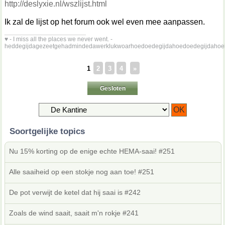
http://deslyxie.nl/wszlijst.html
Ik zal de lijst op het forum ook wel even mee aanpassen.
__________________
♥ - I miss all the places we never went. -
heddegijdagezeetgehadmindedawerklukwoarhoedoedegijdahoedoedegijdahoe
1
2
3
4
»
Gesloten
Soortgelijke topics
Nu 15% korting op de enige echte HEMA-saai! #251
Alle saaiheid op een stokje nog aan toe! #251
De pot verwijt de ketel dat hij saai is #242
Zoals de wind saait, saait m'n rokje #241