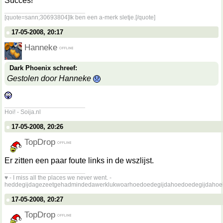
Succes!
__________________
[quote=sann;30693804]Ik ben een a-merk sletje.[/quote]
17-05-2008, 20:17
Hanneke
Dark Phoenix schreef:
Gestolen door Hanneke
__________________
Hoi! - Soija.nl
17-05-2008, 20:26
TopDrop
Er zitten een paar foute links in de wszlijst.
__________________
♥ - I miss all the places we never went. -
heddegijdagezeetgehadmindedawerklukwoarhoedoedegijdahoedoedegijdahoe
17-05-2008, 20:27
TopDrop