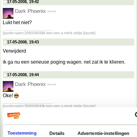
17-05-2008, 19:42
Dark Phoenix
Lukt het niet?
__________________
[quote=sann;30693804]Ik ben een a-merk sletje.[/quote]
17-05-2008, 19:43
Verwijderd
ik ga nu een serieuse poging wagen. net zat ik te klieren.
17-05-2008, 19:44
Dark Phoenix
Oke!
__________________
[quote=sann;30693804]Ik ben een a-merk sletje.[/quote]
17-05-2008, 19:49
Verwijderd
Toestemming
Details
Advertentie-instellingen
hé, waar is de lijst?