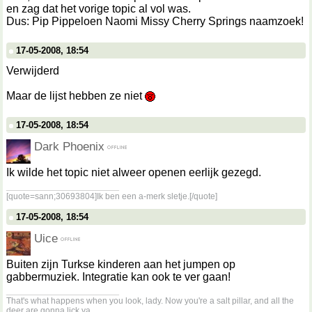
en zag dat het vorige topic al vol was.
Dus: Pip Pippeloen Naomi Missy Cherry Springs naamzoek!
17-05-2008, 18:54
Verwijderd
Maar de lijst hebben ze niet
17-05-2008, 18:54
Dark Phoenix
Ik wilde het topic niet alweer openen eerlijk gezegd.
__________________
[quote=sann;30693804]Ik ben een a-merk sletje.[/quote]
17-05-2008, 18:54
Uice
Buiten zijn Turkse kinderen aan het jumpen op
gabbermuziek. Integratie kan ook te ver gaan!
__________________
That's what happens when you look, lady. Now you're a salt pillar, and all the
deer are gonna lick ya.