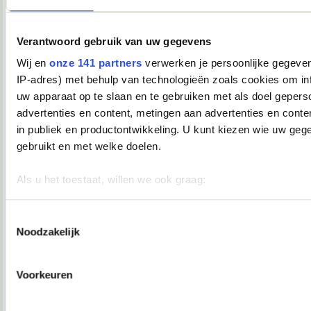
17-05-2008, 19:50
Verantwoord gebruik van uw gegevens
Dark Phoenix
Wij en
onze 141 partners
verwerken je persoonlijke gegeven
Gestolen door Hanneke
IP-adres) met behulp van technologieën zoals cookies om in
__________________
uw apparaat op te slaan en te gebruiken met als doel gepers
[quote=sann;30693804]Ik ben een a-merk sletje.[/quote]
advertenties en content, metingen aan advertenties en conten
17-05-2008, 19:50
in publiek en productontwikkeling. U kunt kiezen wie uw geg
Verwijderd
gebruikt en met welke doelen.
zo naar feestje
en ik heb hele leuke kadoos
en
een master kaart
heel klein maar heel lief
en
Als u het toestaat, willen we ook graag:
roze inpakpapier met hertjes en schaapjes
Informatie verzamelen over uw geografische locatie, die 
meter nauwkeurig kan zijn
Toestemmingsselectie
17-05-2008, 19:50
Noodzakelijk
Uw apparaat identificeren door het actief te scannen op 
Hanneke
eigenschappen (fingerprinting)
Lees meer over hoe uw persoonlijke gegevens worden verwer
Voorkeuren
MadameMinke schreef:
uw voorkeuren in het
detailgedeelte
in. U kunt uw toestemm
Poe, en nog net op tijd om de titel te veranderen.
moment wijzigen of intrekken in de Cookieverklaring.
108 > 208.