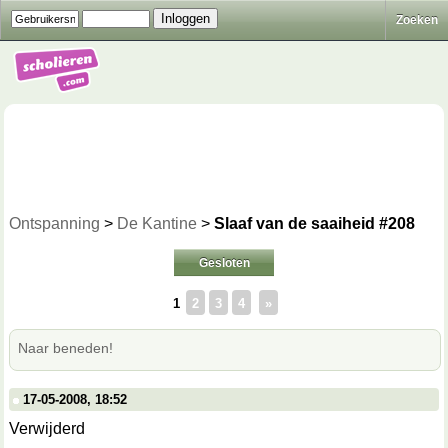
Zoeken
Ontspanning
>
De Kantine
>
Slaaf van de saaiheid #208
Gesloten
1
2
3
4
»
Naar beneden!
17-05-2008, 18:52
Verwijderd