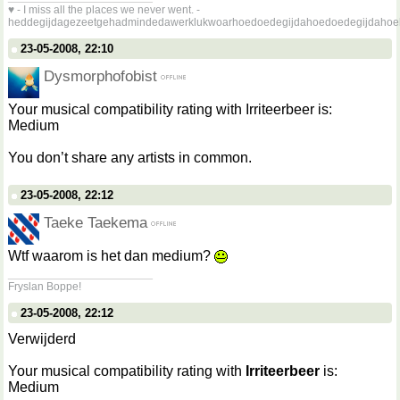
♥ - I miss all the places we never went. -
heddegijdagezeetgehadmindedawerklukwoarhoedoedegijdahoedoedegijdahoe
23-05-2008, 22:10
Dysmorphofobist
Your musical compatibility rating with Irriteerbeer is:
Medium
You don’t share any artists in common.
23-05-2008, 22:12
Taeke Taekema
Wtf waarom is het dan medium?
__________________
Fryslan Boppe!
23-05-2008, 22:12
Verwijderd
Your musical compatibility rating with
Irriteerbeer
is:
Medium