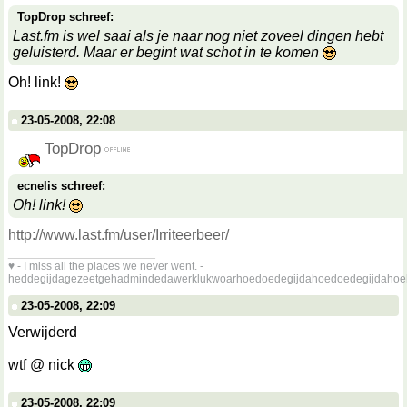
TopDrop schreef:
Last.fm is wel saai als je naar nog niet zoveel dingen hebt
geluisterd. Maar er begint wat schot in te komen
Oh! link!
23-05-2008, 22:08
TopDrop
ecnelis schreef:
Oh! link!
http://www.last.fm/user/Irriteerbeer/
__________________
♥ - I miss all the places we never went. -
heddegijdagezeetgehadmindedawerklukwoarhoedoedegijdahoedoedegijdahoe
23-05-2008, 22:09
Verwijderd
wtf @ nick
23-05-2008, 22:09