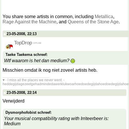
You share some artists in common, including
Metallica
,
Rage Against the Machine
, and
Queens of the Stone Age
.
23-05-2008, 22:13
TopDrop
Taeke Taekema schreef:
Wtf waarom is het dan medium?
Misschien omdat ik nog niet zoveel artists heb.
__________________
♥ - I miss all the places we never went. -
heddegijdagezeetgehadmindedawerklukwoarhoedoedegijdahoedoedegijdahoe
23-05-2008, 22:14
Verwijderd
Dysmorphofobist schreef:
Your musical compatibility rating with Irriteerbeer is:
Medium