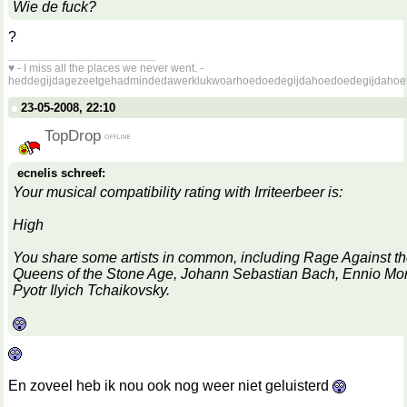
Wie de fuck?
?
__________________
♥ - I miss all the places we never went. -
heddegijdagezeetgehadmindedawerklukwoarhoedoedegijdahoedoedegijdahoe
23-05-2008, 22:10
TopDrop
ecnelis schreef:
Your musical compatibility rating with Irriteerbeer is:
High
You share some artists in common, including Rage Against t
Queens of the Stone Age, Johann Sebastian Bach, Ennio Mor
Pyotr Ilyich Tchaikovsky.
En zoveel heb ik nou ook nog weer niet geluisterd
__________________