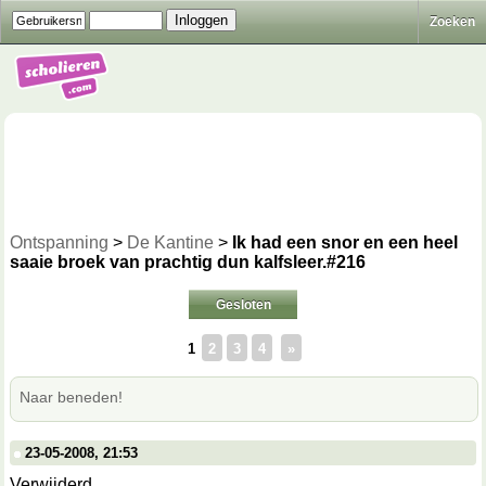
Zoeken
Ontspanning
>
De Kantine
>
Ik had een snor en een heel
saaie broek van prachtig dun kalfsleer.#216
Gesloten
1
2
3
4
»
Naar beneden!
23-05-2008, 21:53
Verwijderd