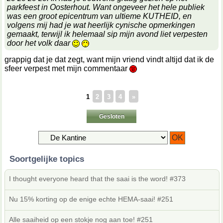
parkfeest in Oosterhout. Want ongeveer het hele publiek
was een groot epicentrum van ultieme KUTHEID, en
volgens mij had je wat heerlijk cynische opmerkingen
gemaakt, terwijl ik helemaal sip mijn avond liet verpesten
door het volk daar
grappig dat je dat zegt, want mijn vriend vindt altijd dat ik de
sfeer verpest met mijn commentaar
1
2
3
4
»
Gesloten
Soortgelijke topics
I thought everyone heard that the saai is the word! #373
Nu 15% korting op de enige echte HEMA-saai! #251
Alle saaiheid op een stokje nog aan toe! #251