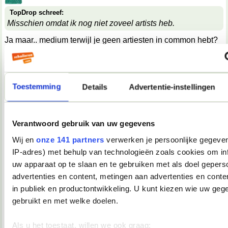
TopDrop schreef:
Misschien omdat ik nog niet zoveel artists heb.
Ja maar.. medium terwijl je geen artiesten in common hebt?
;x
__________________
Je was een glasblazer met een wolk van diamanten aan zijn mond
23-05-2008, 22:17
Toestemming
Details
Advertentie-instellingen
Verwijderd
adrenalinekick!!!! kut, en ik moet echt gaan slapen. maar elke
Verantwoord gebruik van uw gegevens
keer als ik a wilhelm scream hoor dan voel ik me weer in die
mensenmassa staan en dan begint de circlepit en dan word
Wij en
onze 141 partners
verwerken je persoonlijke gegeven
ik meegesleurd en dan sta ik te dansen en dan staan daar
mensen te pitten en ik hoor heel hard "TIE ME UP TO THE
IP-adres) met behulp van technologieën zoals cookies om in
RADIATOR!" en dan schreeuw ik mee en ik doe zo met mijn
uw apparaat op te slaan en te gebruiken met als doel gepers
vuist in de lucht en ik spring en er zijn allemaal mensen om
advertenties en content, metingen aan advertenties en conten
me heen en de band staat de springen op het podium en de
zanger schreeuwt en ik schreeuw en iedereen schreeuwt en
in publiek en productontwikkeling. U kunt kiezen wie uw geg
ik word weer een andere kant op gesleurd en mijn
gebruikt en met welke doelen.
trommelvliezen dreunen en dan is het afgelopen en steek ik
een peuk op.
Als u het toestaat, willen we ook graag: