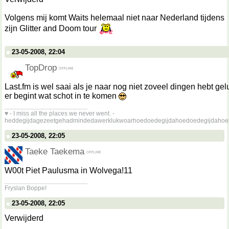
Volgens mij komt Waits helemaal niet naar Nederland tijdens
zijn Glitter and Doom tour
23-05-2008, 22:04
TopDrop
Last.fm is wel saai als je naar nog niet zoveel dingen hebt gel
er begint wat schot in te komen
__________________
♥ - I miss all the places we never went. -
heddegijdagezeetgehadmindedawerklukwoarhoedoedegijdahoedoedegijdahoe
23-05-2008, 22:05
Taeke Taekema
W00t Piet Paulusma in Wolvega!11
__________________
Fryslan Boppe!
23-05-2008, 22:05
Verwijderd