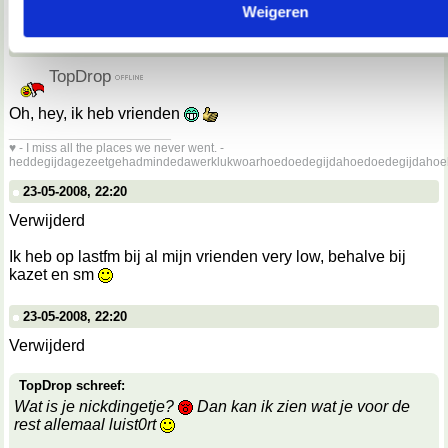
Weigeren
23-05-2008, 22:19
TopDrop
Oh, hey, ik heb vrienden
__________________
♥ - I miss all the places we never went. -
heddegijdagezeetgehadmindedawerklukwoarhoedoedegijdahoedoedegijdahoe
23-05-2008, 22:20
Verwijderd
Ik heb op lastfm bij al mijn vrienden very low, behalve bij
kazet en sm
23-05-2008, 22:20
Verwijderd
TopDrop schreef:
Wat is je nickdingetje?
Dan kan ik zien wat je voor de
rest allemaal luist0rt