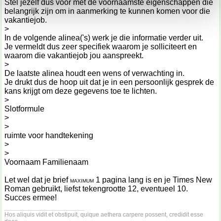
Stel jezelf dus voor met de voornaamste eigenschappen die
kunnen ontvangen en verwerken.
belangrijk zijn om in aanmerking te kunnen komen voor die
vakantiejob.
>
In de volgende alinea('s) werk je die informatie verder uit.
Je vermeldt dus zeer specifiek waarom je solliciteert en
waarom die vakantiejob jou aanspreekt.
>
De laatste alinea houdt een wens of verwachting in.
Je drukt dus de hoop uit dat je in een persoonlijk gesprek de
kans krijgt om deze gegevens toe te lichten.
>
Slotformule
>
>
ruimte voor handtekening
>
>
Voornaam Familienaam
Let wel dat je brief
1 pagina lang is en je Times New
MAXIMUM
Roman gebruikt, liefst tekengrootte 12, eventueel 10.
Succes ermee!
__________________
Hos aliquis vidit et obstipuit, quique aethera carpere possent, credidit esse