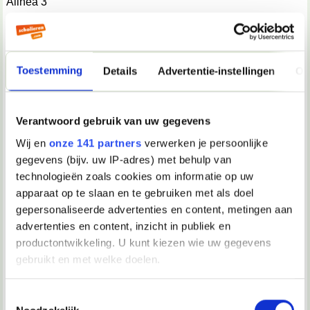
Alinea 3
Afsluiting
Bijlage: CV
Toestemming
Details
Advertentie-instellingen
Ov
Klopt dat een beetje?
Verantwoord gebruik van uw gegevens
Wij en
onze 141 partners
verwerken je persoonlijke
01-06-2004, 22:17
gegevens (bijv. uw IP-adres) met behulp van
technologieën zoals cookies om informatie op uw
fener4ever1907
apparaat op te slaan en te gebruiken met als doel
i think so
gepersonaliseerde advertenties en content, metingen aan
__________________
advertenties en content, inzicht in publiek en
TunCaY SaNlI
productontwikkeling. U kunt kiezen wie uw gegevens
gebruikt en met welke doelen.
02-06-2004, 12:52
thalia
Als u het toestaat, willen we ook graag:
Toestemmingsselectie