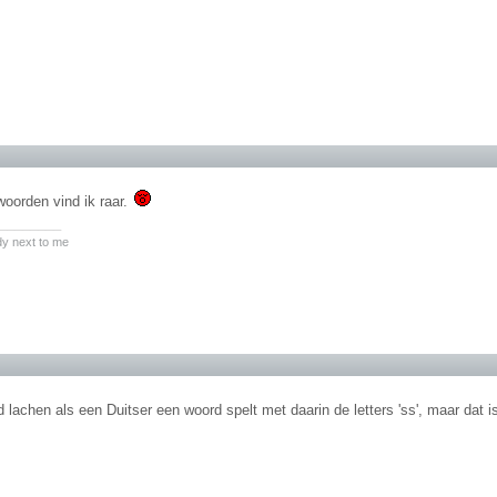
woorden vind ik raar.
________
y next to me
jd lachen als een Duitser een woord spelt met daarin de letters 'ss', maar dat 