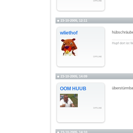
23-10-2005, 12:11
hübschräub
wliethof
__________
Hupf dort ist
23-10-2005, 14:09
überstürmba
OOM HUUB
23-10-2005, 14:10