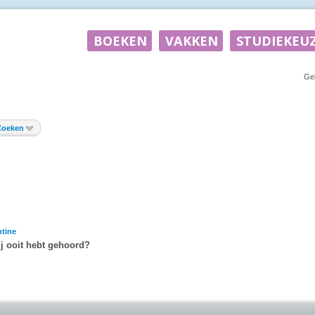
Ge
Zoeken
tine
ij ooit hebt gehoord?