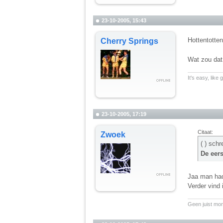
23-10-2005, 15:43
Hottentotte
Cherry Springs
Wat zou dat 
__________
It's easy, like
23-10-2005, 17:19
Citaat:
Zwoek
( ) sch
De eer
Jaa man ha
Verder vind 
__________
Geen juist mo