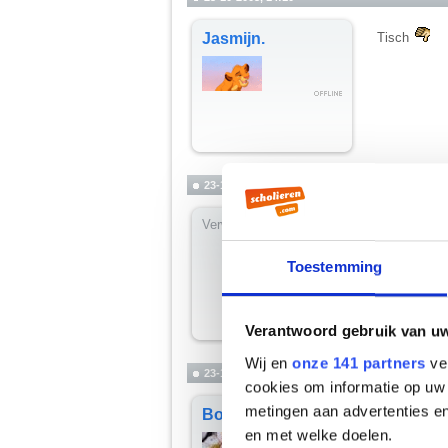
Jasmijn.
Tisch
23-10-2005, 14:54
Verwijderd
der Elektro
Of hoe je h
Toestemming
Verantwoord gebruik van u
Wij en
onze 141 partners
ver
23-10-2005, 15:10
cookies om informatie op uw 
metingen aan advertenties en
Duits is so
Bob de Beer
__________
en met welke doelen.