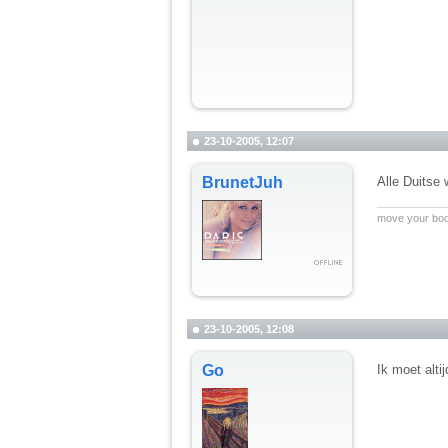
23-10-2005, 12:07
BrunetJuh
Alle Duitse 
__________
move your bod
23-10-2005, 12:08
Go
Ik moet alti