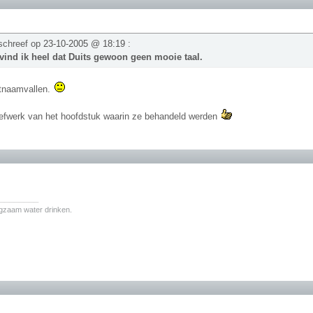
schreef op
23-10-2005 @ 18:19
:
vind ik heel dat Duits gewoon geen mooie taal.
utnaamvallen.
oefwerk van het hoofdstuk waarin ze behandeld werden
.
________
ngzaam water drinken.