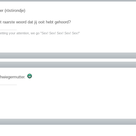
er (röstirondje)
t raarste woord dat jij ooit hebt gehoord?
________
 getting your attention, we go "Sex! Sex! Sex! Sex! Sex!"
hwiegermutter.
________