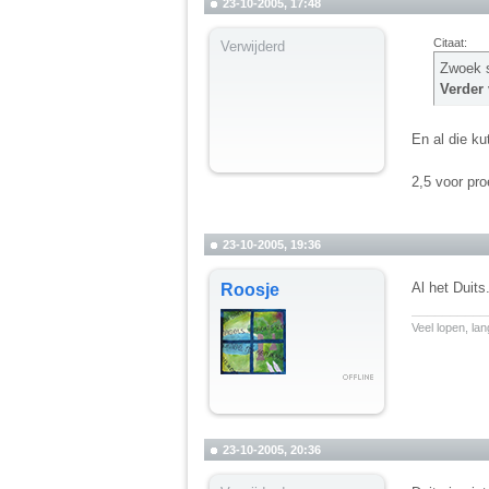
23-10-2005, 17:48
Citaat:
Verwijderd
Zwoek 
Verder 
En al die k
2,5 voor pr
23-10-2005, 19:36
Al het Duits
Roosje
__________
Veel lopen, la
23-10-2005, 20:36