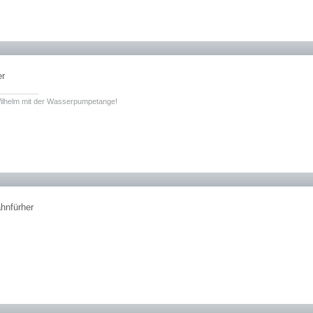
er
________
 Wilhelm mit der Wasserpumpetange!
hnfürher