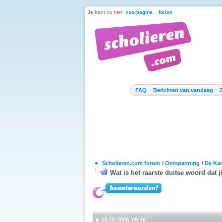
Je bent nu hier:
voorpagina
»
forum
FAQ
Berichten van vandaag
Scholieren.com forum
/
Ontspanning
/
De Kan
Wat is het raarste duitse woord dat j
23-10-2005, 09:46