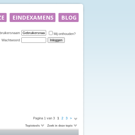
bruikersnaam
Mij onthouden?
Wachtwoord
Pagina 1 van 3
1
2
3
>
Topictools
Zoek in deze topic