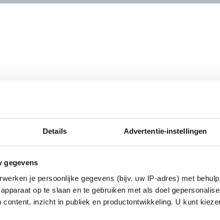
nischen dataveranstelltungsanlage
et ook moge schrijve, een of ander vreemd woord voor "de computer". Ik vond 
Details
Advertentie-instellingen
w gegevens
werken je persoonlijke gegevens (bijv. uw IP-adres) met behulp
apparaat op te slaan en te gebruiken met als doel gepersonalise
 content, inzicht in publiek en productontwikkeling. U kunt kiez
wieso een geniale taal met geweldige woorden dus ik kan niet zomaar één woo
________