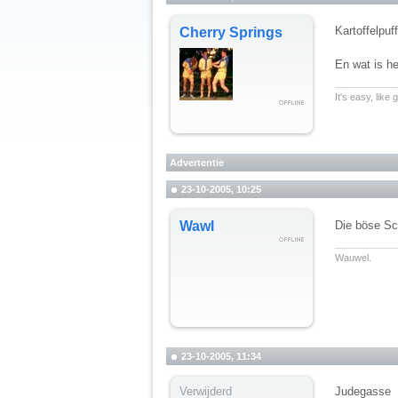
Kartoffelpuff
Cherry Springs
En wat is he
__________
It's easy, like
Advertentie
23-10-2005, 10:25
Wawl
Die böse Sc
__________
Wauwel.
23-10-2005, 11:34
Verwijderd
Judegasse