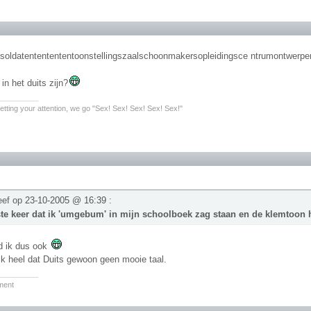
nsoldatententententoonstellingszaalschoonmakersopleidingsce ntrumontwerper
in het duits zijn?
________
 getting your attention, we go "Sex! Sex! Sex! Sex! Sex!"
reef op
23-10-2005 @ 16:39
:
ste keer dat ik 'umgebum' in mijn schoolboek zag staan en de klemtoon
d ik dus ook
ik heel dat Duits gewoon geen mooie taal.
________
ment