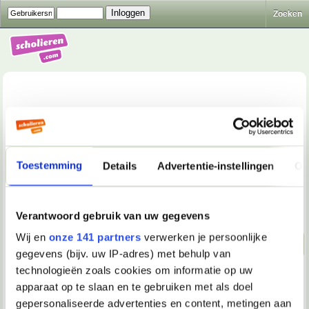
Zoeken
School & Studie
>
Huiswerkvragen: Cultuur, Maatschappij &
Toestemming
Details
Advertentie-instellingen
Ov
Economie
>
Welke entrepreneur kan ik inhuren om een
verslag te maken
Beantwoorden
Verantwoord gebruik van uw gegevens
Wij en
onze 141 partners
verwerken je persoonlijke
Naar beneden!
gegevens (bijv. uw IP-adres) met behulp van
technologieën zoals cookies om informatie op uw
14-01-2023, 01:35
apparaat op te slaan en te gebruiken met als doel
010Rotterdam202
gepersonaliseerde advertenties en content, metingen aan