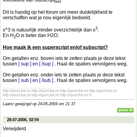
test
Dit is handig op het forum om meer duidelijkheid te
verschaffen wat je nou eigenlijk bedoeld.
3
x^3 is natuurlijk minder overzichtelijk dan x
.
En H
O is beter dan H2O.
2
Hoe maak ik een superscript en/of subscript?
Om getallen enz. boven iets te zetten plaats je deze tekst
tussen
[ sup ] en [ /sup ]
. Haal de spaties vervolgens weg.
Om getallen enz. onder iets te zetten plaats je deze tekst
tussen
[ sub ] en [ /sub ]
. Haal de spaties vervolgens weg.
__________________
http://sport.fok.nl/ http://sport.fok.nl/ http://sport.fok.nl/ http://sport.fok.nl/
http://sport.fok.nl/ http://sport.fok.nl/ http://sport.fok.nl/ !!!
Laatst gewijzigd op 24-05-2004 om
21:37
.
28-07-2006, 02:54
Verwijderd