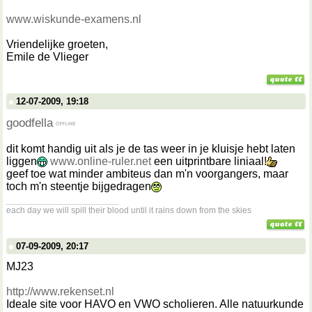
www.wiskunde-examens.nl
Vriendelijke groeten,
Emile de Vlieger
12-07-2009, 19:18
goodfella
dit komt handig uit als je de tas weer in je kluisje hebt laten
liggen
www.online-ruler.net
een uitprintbare liniaal!
geef toe wat minder ambiteus dan m'n voorgangers, maar
toch m'n steentje bijgedragen
__________________
each day we will spill their blood until it rains down from the skies
07-09-2009, 20:17
MJ23
http://www.rekenset.nl
Ideale site voor HAVO en VWO scholieren. Alle natuurkunde