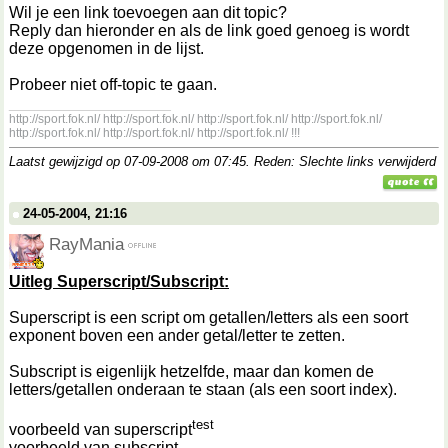
Wil je een link toevoegen aan dit topic?
Reply dan hieronder en als de link goed genoeg is wordt
deze opgenomen in de lijst.
Probeer niet off-topic te gaan.
__________________
http://sport.fok.nl/ http://sport.fok.nl/ http://sport.fok.nl/ http://sport.fok.nl/
http://sport.fok.nl/ http://sport.fok.nl/ http://sport.fok.nl/ !!!
Laatst gewijzigd op 07-09-2008 om
07:45
. Reden: Slechte links verwijderd
24-05-2004, 21:16
RayMania
Uitleg Superscript/Subscript:
Superscript is een script om getallen/letters als een soort
exponent boven een ander getal/letter te zetten.
Subscript is eigenlijk hetzelfde, maar dan komen de
letters/getallen onderaan te staan (als een soort index).
test
voorbeeld van superscript
voorbeeld van subscript