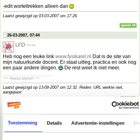
-edit worteltrekken alleen dan
Laatst gewijzigd op 03-03-2007 om
17:26
.
26-03-2007, 07:44
LFD
Heb nog een leuke link
www.fysikarel.nl
Dat is de site van
mijn natuurkunde docent. Er staat uitleg, practica en ook nog
een paar andere dingen.
De rest weet ik niet meer.
__________________
~*~ Hoezo blond? ~*~
Laatst gewijzigd op 13-09-2007 om
12:32
. Reden: URL werkte niet,
aangepast
18-05-2007, 10:45
zegtuhetmaar
Toestemming
Details
Advertentie-instellingen
Ov
online leeromgeving twente