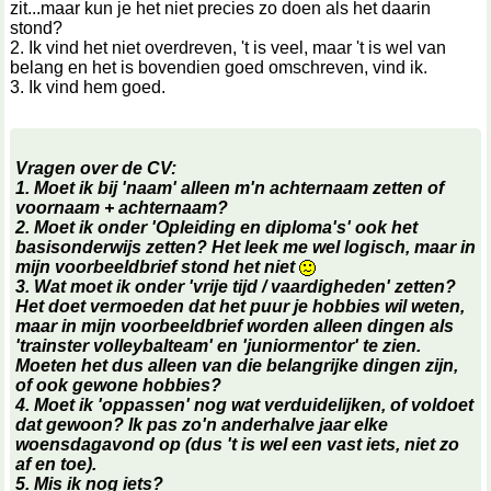
zit...maar kun je het niet precies zo doen als het daarin
stond?
2. Ik vind het niet overdreven, 't is veel, maar 't is wel van
belang en het is bovendien goed omschreven, vind ik.
3. Ik vind hem goed.
Vragen over de CV:
1. Moet ik bij 'naam' alleen m'n achternaam zetten of
voornaam + achternaam?
2. Moet ik onder 'Opleiding en diploma's' ook het
basisonderwijs zetten? Het leek me wel logisch, maar in
mijn voorbeeldbrief stond het niet
3. Wat moet ik onder 'vrije tijd / vaardigheden' zetten?
Het doet vermoeden dat het puur je hobbies wil weten,
maar in mijn voorbeeldbrief worden alleen dingen als
'trainster volleybalteam' en 'juniormentor' te zien.
Moeten het dus alleen van die belangrijke dingen zijn,
of ook gewone hobbies?
4. Moet ik 'oppassen' nog wat verduidelijken, of voldoet
dat gewoon? Ik pas zo'n anderhalve jaar elke
woensdagavond op (dus 't is wel een vast iets, niet zo
af en toe).
5. Mis ik nog iets?