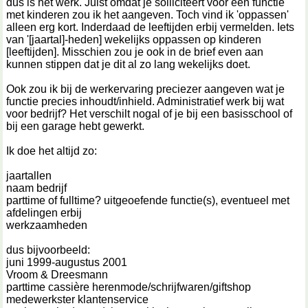
dus is het werk. Juist omdat je solliciteert voor een functie
met kinderen zou ik het aangeven. Toch vind ik 'oppassen'
alleen erg kort. Inderdaad de leeftijden erbij vermelden. Iets
van '[jaartal]-heden] wekelijks oppassen op kinderen
[leeftijden]. Misschien zou je ook in de brief even aan
kunnen stippen dat je dit al zo lang wekelijks doet.
Ook zou ik bij de werkervaring preciezer aangeven wat je
functie precies inhoudt/inhield. Administratief werk bij wat
voor bedrijf? Het verschilt nogal of je bij een basisschool of
bij een garage hebt gewerkt.
Ik doe het altijd zo:
jaartallen
naam bedrijf
parttime of fulltime? uitgeoefende functie(s), eventueel met
afdelingen erbij
werkzaamheden
dus bijvoorbeeld:
juni 1999-augustus 2001
Vroom & Dreesmann
parttime cassière herenmode/schrijfwaren/giftshop
medewerkster klantenservice