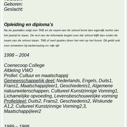
Geboren:
Geslacht:
Opleiding en diploma’s
Na de jaartallen volgt een TAB en de naam van de school komt dan eigenlijk rechts van
het jaartal te staan. De rest van de informatie begint over die school blijft dan onder de
naam van de school staan. TAB of veel spaties doen het niet op het forum. Dit geldt ook
voor zometeen bij werkervaring en vrije tijd
1998 – 2004
Coenecoop College
Afdeling VWO
Profiel: Cultuur en maatschappij
Gemeenschappelijk deel:
Nederlands, Engels, Duits1,
Frans1, Maatschappijleer1, Geschiedenis1, Algemene
natuurwetenschappen, Cultureel Kunstzinnige Vorming1,
Lichamelijke opvoeding, Levensbeschouwelijke vorming
Profieldeel:
Duits2, Frans2, Geschiedenis2, Wiskunde
A1,2, Cultureel Kunstzinnige Vorming2,3,
Maatschappijleer2
1989 – 1998