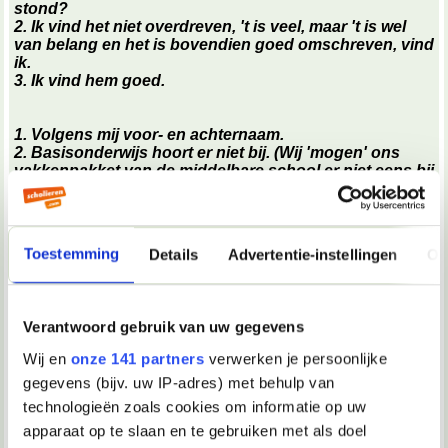
stond?
2. Ik vind het niet overdreven, 't is veel, maar 't is wel
van belang en het is bovendien goed omschreven, vind
ik.
3. Ik vind hem goed.
1. Volgens mij voor- en achternaam.
2. Basisonderwijs hoort er niet bij. (Wij 'mogen' ons
vakkenpakket van de middelbare school er niet eens bij
vermelden, tenzij dit heel erg van belang is bij de
sollicitatie oid.)
3. Ik denk dat je er ook best je hobby's bij kunt zetten.
4. Misschien de leeftijd van de kinderen erbij
Toestemming
Details
Advertentie-instellingen
Ov
vermelden?
5. Volgens mij niet echt.
Op WG&R staan ook wel tips in alle topics over dit
Verantwoord gebruik van uw gegevens
onderwerp, denk ik.
Wij en
onze 141 partners
verwerken je persoonlijke
op wg&r heb ik al gekeken, maar het is dus vrij lastig dat
gegevens (bijv. uw IP-adres) met behulp van
mijn voorbeeldbrief en de tips van daar niet echt overeen
komen
technologieën zoals cookies om informatie op uw
apparaat op te slaan en te gebruiken met als doel
Over 1 van de sollicitatiebrief: