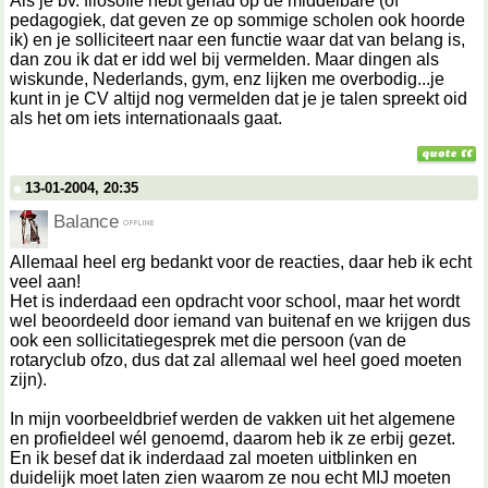
Als je bv. filosofie hebt gehad op de middelbare (of
pedagogiek, dat geven ze op sommige scholen ook hoorde
ik) en je solliciteert naar een functie waar dat van belang is,
dan zou ik dat er idd wel bij vermelden. Maar dingen als
wiskunde, Nederlands, gym, enz lijken me overbodig...je
kunt in je CV altijd nog vermelden dat je je talen spreekt oid
als het om iets internationaals gaat.
13-01-2004, 20:35
Balance
Allemaal heel erg bedankt voor de reacties, daar heb ik echt
veel aan!
Het is inderdaad een opdracht voor school, maar het wordt
wel beoordeeld door iemand van buitenaf en we krijgen dus
ook een sollicitatiegesprek met die persoon (van de
rotaryclub ofzo, dus dat zal allemaal wel heel goed moeten
zijn).
In mijn voorbeeldbrief werden de vakken uit het algemene
en profieldeel wél genoemd, daarom heb ik ze erbij gezet.
En ik besef dat ik inderdaad zal moeten uitblinken en
duidelijk moet laten zien waarom ze nou echt MIJ moeten