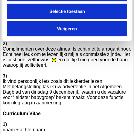
informatie over jouw gebruik van onze site met onze
Handtekening (3 regels wit)
partners voor social media, adverteren en analyse. Deze
Selectie toestaan
Naam
partners kunnen deze gegevens combineren met andere
informatie die je aan ze hebt verstrekt of die ze hebben
Bijlage: curriculum vitae
Weigeren
verzameld op basis van jouw gebruik van hun services.
Ter verduidelijking: De bijlage staat altijd onder de naam.
We werken samen met
67 derden
die uw gegevens
2)
Complimenten over deze alinea. Is echt niet te arrogant hoor.
kunnen ontvangen en verwerken.
Echt heel leuk om te lezen lijkt mij als commissie zijnde. Het
is juist heel zelfbewust
en dat lijkt me goed voor de baan
waarop jij solliciteert.
3)
Ik vind persoonlijk iets zoals dit lekkerder lezen:
Met belangstelling las ik uw advertentie in het Algemeen
Dagblad van dinsdag 9 december jl., waarin u de vacature
voor ‘leidster babygroep’ bekent maakt. Voor deze functie
kom ik graag in aanmerking.
Curriculum Vitae
1)
naam + achternaam