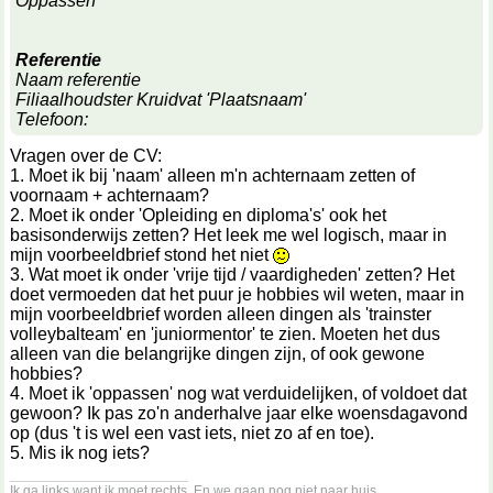
Oppassen
Referentie
Naam referentie
Filiaalhoudster Kruidvat 'Plaatsnaam'
Telefoon:
Vragen over de CV:
1. Moet ik bij 'naam' alleen m'n achternaam zetten of
voornaam + achternaam?
2. Moet ik onder 'Opleiding en diploma's' ook het
basisonderwijs zetten? Het leek me wel logisch, maar in
mijn voorbeeldbrief stond het niet
3. Wat moet ik onder 'vrije tijd / vaardigheden' zetten? Het
doet vermoeden dat het puur je hobbies wil weten, maar in
mijn voorbeeldbrief worden alleen dingen als 'trainster
volleybalteam' en 'juniormentor' te zien. Moeten het dus
alleen van die belangrijke dingen zijn, of ook gewone
hobbies?
4. Moet ik 'oppassen' nog wat verduidelijken, of voldoet dat
gewoon? Ik pas zo'n anderhalve jaar elke woensdagavond
op (dus 't is wel een vast iets, niet zo af en toe).
5. Mis ik nog iets?
__________________
Ik ga links want ik moet rechts. En we gaan nog niet naar huis.