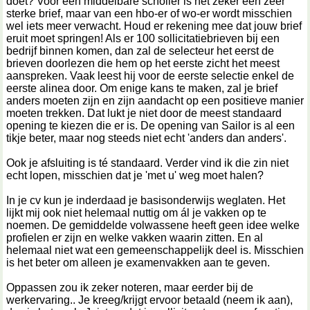
doet? Voor een middelbare scholier is het zeker een zeer
sterke brief, maar van een hbo-er of wo-er wordt misschien
wel iets meer verwacht. Houd er rekening mee dat jouw brief
eruit moet springen! Als er 100 sollicitatiebrieven bij een
bedrijf binnen komen, dan zal de selecteur het eerst de
brieven doorlezen die hem op het eerste zicht het meest
aanspreken. Vaak leest hij voor de eerste selectie enkel de
eerste alinea door. Om enige kans te maken, zal je brief
anders moeten zijn en zijn aandacht op een positieve manier
moeten trekken. Dat lukt je niet door de meest standaard
opening te kiezen die er is. De opening van Sailor is al een
tikje beter, maar nog steeds niet echt 'anders dan anders'.
Ook je afsluiting is té standaard. Verder vind ik die zin niet
echt lopen, misschien dat je 'met u' weg moet halen?
In je cv kun je inderdaad je basisonderwijs weglaten. Het
lijkt mij ook niet helemaal nuttig om ál je vakken op te
noemen. De gemiddelde volwassene heeft geen idee welke
profielen er zijn en welke vakken waarin zitten. En al
helemaal niet wat een gemeenschappelijk deel is. Misschien
is het beter om alleen je examenvakken aan te geven.
Oppassen zou ik zeker noteren, maar eerder bij de
werkervaring.. Je kreeg/krijgt ervoor betaald (neem ik aan),