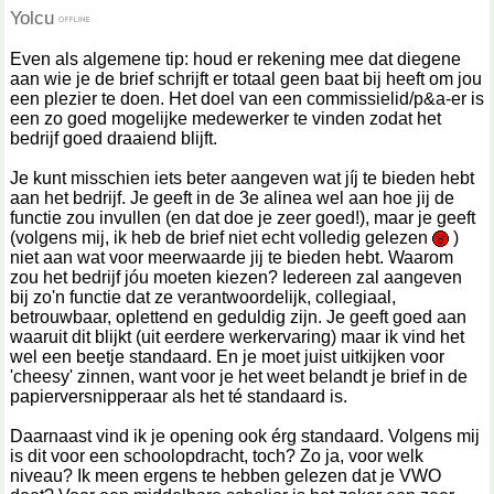
Yolcu
Even als algemene tip: houd er rekening mee dat diegene
aan wie je de brief schrijft er totaal geen baat bij heeft om jou
een plezier te doen. Het doel van een commissielid/p&a-er is
een zo goed mogelijke medewerker te vinden zodat het
bedrijf goed draaiend blijft.
Je kunt misschien iets beter aangeven wat jíj te bieden hebt
aan het bedrijf. Je geeft in de 3e alinea wel aan hoe jij de
functie zou invullen (en dat doe je zeer goed!), maar je geeft
(volgens mij, ik heb de brief niet echt volledig gelezen
)
niet aan wat voor meerwaarde jij te bieden hebt. Waarom
zou het bedrijf jóu moeten kiezen? Iedereen zal aangeven
bij zo'n functie dat ze verantwoordelijk, collegiaal,
betrouwbaar, oplettend en geduldig zijn. Je geeft goed aan
waaruit dit blijkt (uit eerdere werkervaring) maar ik vind het
wel een beetje standaard. En je moet juist uitkijken voor
'cheesy' zinnen, want voor je het weet belandt je brief in de
papierversnipperaar als het té standaard is.
Daarnaast vind ik je opening ook érg standaard. Volgens mij
is dit voor een schoolopdracht, toch? Zo ja, voor welk
niveau? Ik meen ergens te hebben gelezen dat je VWO