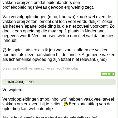
vakken erbij zet, omdat buitenlanders een
profiel/opleidingsniveau gewoon erg weinig zegt.
Van vervolgopleidingen (mbo, hbo, wo) zou ik wel even de
vakken erbij zetten, omdat dat toch veel verduidelijkt. Zeker
als het een 'aparte' opleiding is, die niet zoveel voorkomt. Zo
doe ik een opleiding die maar op 1 plaats in Nederland
gegeven wordt. Veel mensen weten dan niet wat dat precies
inhoudt.
@de topicstartster: als ik jou was zou ik alleen de vakken
noemen als deze aansluiten bij de functie. Algemene vakken
als lichamelijke opvoeding zijn totaal niet relevant. (Imo)
__________________
Dream as if you'll live forever, live as if you'll die today
10-01-2004, 11:00
Verwijderd
Vervolgopleidingen (mbo, hbo, wo) hebben vaak veel teveel
vakken om er 'even' bij te zetten.
Een korte uitleg van de
opleiding kan wel natuurlijk.