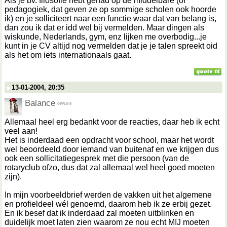
Als je bv. filosofie hebt gehad op de middelbare (of
pedagogiek, dat geven ze op sommige scholen ook hoorde
ik) en je solliciteert naar een functie waar dat van belang is,
dan zou ik dat er idd wel bij vermelden. Maar dingen als
wiskunde, Nederlands, gym, enz lijken me overbodig...je
kunt in je CV altijd nog vermelden dat je je talen spreekt oid
als het om iets internationaals gaat.
13-01-2004, 20:35
Balance
Allemaal heel erg bedankt voor de reacties, daar heb ik echt
veel aan!
Het is inderdaad een opdracht voor school, maar het wordt
wel beoordeeld door iemand van buitenaf en we krijgen dus
ook een sollicitatiegesprek met die persoon (van de
rotaryclub ofzo, dus dat zal allemaal wel heel goed moeten
zijn).
In mijn voorbeeldbrief werden de vakken uit het algemene
en profieldeel wél genoemd, daarom heb ik ze erbij gezet.
En ik besef dat ik inderdaad zal moeten uitblinken en
duidelijk moet laten zien waarom ze nou echt MIJ moeten