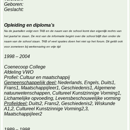
Geboren:
Geslacht:
Opleiding en diploma’s
Na de jaartallen volgt een TAB en de naam van de school komt dan eigenlijk rechts van
het jaartal te staan. De rest van de informatie begint over die school blijft dan onder de
naam van de school staan. TAB of veel spaties doen het niet op het forum. Dit geldt ook
voor zometeen bij werkervaring en vrije tijd
1998 – 2004
Coenecoop College
Afdeling VWO
Profiel: Cultuur en maatschappij
Gemeenschappelijk deel:
Nederlands, Engels, Duits1,
Frans1, Maatschappijleer1, Geschiedenis1, Algemene
natuurwetenschappen, Cultureel Kunstzinnige Vorming1,
Lichamelijke opvoeding, Levensbeschouwelijke vorming
Profieldeel:
Duits2, Frans2, Geschiedenis2, Wiskunde
A1,2, Cultureel Kunstzinnige Vorming2,3,
Maatschappijleer2
1989 – 1998