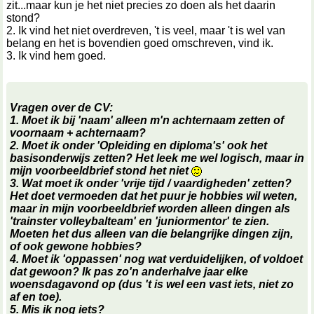
zit...maar kun je het niet precies zo doen als het daarin
stond?
2. Ik vind het niet overdreven, 't is veel, maar 't is wel van
belang en het is bovendien goed omschreven, vind ik.
3. Ik vind hem goed.
Vragen over de CV:
1. Moet ik bij 'naam' alleen m'n achternaam zetten of
voornaam + achternaam?
2. Moet ik onder 'Opleiding en diploma's' ook het
basisonderwijs zetten? Het leek me wel logisch, maar in
mijn voorbeeldbrief stond het niet
3. Wat moet ik onder 'vrije tijd / vaardigheden' zetten?
Het doet vermoeden dat het puur je hobbies wil weten,
maar in mijn voorbeeldbrief worden alleen dingen als
'trainster volleybalteam' en 'juniormentor' te zien.
Moeten het dus alleen van die belangrijke dingen zijn,
of ook gewone hobbies?
4. Moet ik 'oppassen' nog wat verduidelijken, of voldoet
dat gewoon? Ik pas zo'n anderhalve jaar elke
woensdagavond op (dus 't is wel een vast iets, niet zo
af en toe).
5. Mis ik nog iets?