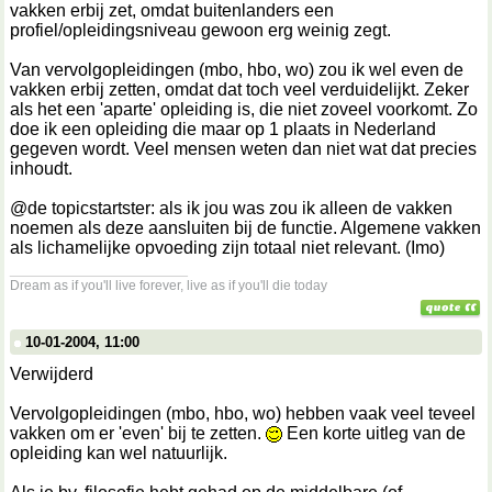
vakken erbij zet, omdat buitenlanders een
profiel/opleidingsniveau gewoon erg weinig zegt.
Van vervolgopleidingen (mbo, hbo, wo) zou ik wel even de
vakken erbij zetten, omdat dat toch veel verduidelijkt. Zeker
als het een 'aparte' opleiding is, die niet zoveel voorkomt. Zo
doe ik een opleiding die maar op 1 plaats in Nederland
gegeven wordt. Veel mensen weten dan niet wat dat precies
inhoudt.
@de topicstartster: als ik jou was zou ik alleen de vakken
noemen als deze aansluiten bij de functie. Algemene vakken
als lichamelijke opvoeding zijn totaal niet relevant. (Imo)
__________________
Dream as if you'll live forever, live as if you'll die today
10-01-2004, 11:00
Verwijderd
Vervolgopleidingen (mbo, hbo, wo) hebben vaak veel teveel
vakken om er 'even' bij te zetten.
Een korte uitleg van de
opleiding kan wel natuurlijk.