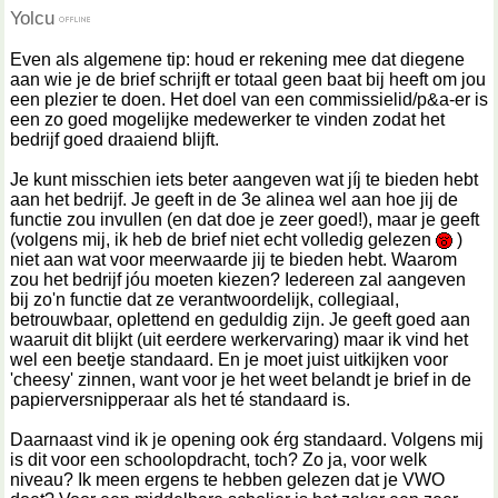
Yolcu
Even als algemene tip: houd er rekening mee dat diegene
aan wie je de brief schrijft er totaal geen baat bij heeft om jou
een plezier te doen. Het doel van een commissielid/p&a-er is
een zo goed mogelijke medewerker te vinden zodat het
bedrijf goed draaiend blijft.
Je kunt misschien iets beter aangeven wat jíj te bieden hebt
aan het bedrijf. Je geeft in de 3e alinea wel aan hoe jij de
functie zou invullen (en dat doe je zeer goed!), maar je geeft
(volgens mij, ik heb de brief niet echt volledig gelezen
)
niet aan wat voor meerwaarde jij te bieden hebt. Waarom
zou het bedrijf jóu moeten kiezen? Iedereen zal aangeven
bij zo'n functie dat ze verantwoordelijk, collegiaal,
betrouwbaar, oplettend en geduldig zijn. Je geeft goed aan
waaruit dit blijkt (uit eerdere werkervaring) maar ik vind het
wel een beetje standaard. En je moet juist uitkijken voor
'cheesy' zinnen, want voor je het weet belandt je brief in de
papierversnipperaar als het té standaard is.
Daarnaast vind ik je opening ook érg standaard. Volgens mij
is dit voor een schoolopdracht, toch? Zo ja, voor welk
niveau? Ik meen ergens te hebben gelezen dat je VWO