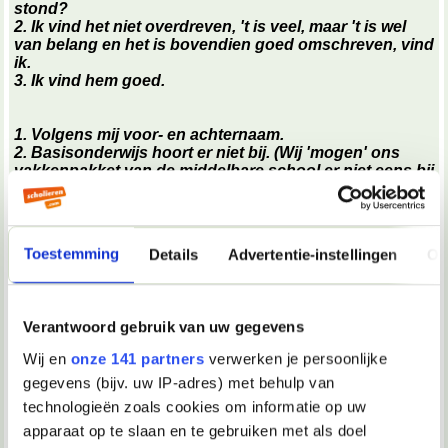
stond?
2. Ik vind het niet overdreven, 't is veel, maar 't is wel
van belang en het is bovendien goed omschreven, vind
ik.
3. Ik vind hem goed.
1. Volgens mij voor- en achternaam.
2. Basisonderwijs hoort er niet bij. (Wij 'mogen' ons
vakkenpakket van de middelbare school er niet eens bij
vermelden, tenzij dit heel erg van belang is bij de
sollicitatie oid.)
3. Ik denk dat je er ook best je hobby's bij kunt zetten.
4. Misschien de leeftijd van de kinderen erbij
Toestemming
Details
Advertentie-instellingen
Ov
vermelden?
5. Volgens mij niet echt.
Op WG&R staan ook wel tips in alle topics over dit
Verantwoord gebruik van uw gegevens
onderwerp, denk ik.
Wij en
onze 141 partners
verwerken je persoonlijke
op wg&r heb ik al gekeken, maar het is dus vrij lastig dat
gegevens (bijv. uw IP-adres) met behulp van
mijn voorbeeldbrief en de tips van daar niet echt overeen
komen
technologieën zoals cookies om informatie op uw
apparaat op te slaan en te gebruiken met als doel
Over 1 van de sollicitatiebrief: