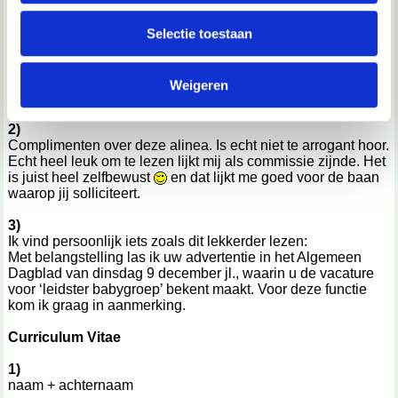
informatie over jouw gebruik van onze site met onze
Handtekening (3 regels wit)
partners voor social media, adverteren en analyse. Deze
Selectie toestaan
Naam
partners kunnen deze gegevens combineren met andere
informatie die je aan ze hebt verstrekt of die ze hebben
Bijlage: curriculum vitae
Weigeren
verzameld op basis van jouw gebruik van hun services.
Ter verduidelijking: De bijlage staat altijd onder de naam.
We werken samen met
67 derden
die uw gegevens
2)
Complimenten over deze alinea. Is echt niet te arrogant hoor.
kunnen ontvangen en verwerken.
Echt heel leuk om te lezen lijkt mij als commissie zijnde. Het
is juist heel zelfbewust
en dat lijkt me goed voor de baan
waarop jij solliciteert.
3)
Ik vind persoonlijk iets zoals dit lekkerder lezen:
Met belangstelling las ik uw advertentie in het Algemeen
Dagblad van dinsdag 9 december jl., waarin u de vacature
voor ‘leidster babygroep’ bekent maakt. Voor deze functie
kom ik graag in aanmerking.
Curriculum Vitae
1)
naam + achternaam