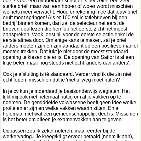
doet? Voor een middelbare scholier is het zeker een zeer
sterke brief, maar van een hbo-er of wo-er wordt misschien
wel iets meer verwacht. Houd er rekening mee dat jouw brief
eruit moet springen! Als er 100 sollicitatiebrieven bij een
bedrijf binnen komen, dan zal de selecteur het eerst de
brieven doorlezen die hem op het eerste zicht het meest
aanspreken. Vaak leest hij voor de eerste selectie enkel de
eerste alinea door. Om enige kans te maken, zal je brief
anders moeten zijn en zijn aandacht op een positieve manier
moeten trekken. Dat lukt je niet door de meest standaard
opening te kiezen die er is. De opening van Sailor is al een
tikje beter, maar nog steeds niet echt 'anders dan anders'.
Ook je afsluiting is té standaard. Verder vind ik die zin niet
echt lopen, misschien dat je 'met u' weg moet halen?
In je cv kun je inderdaad je basisonderwijs weglaten. Het
lijkt mij ook niet helemaal nuttig om ál je vakken op te
noemen. De gemiddelde volwassene heeft geen idee welke
profielen er zijn en welke vakken waarin zitten. En al
helemaal niet wat een gemeenschappelijk deel is. Misschien
is het beter om alleen je examenvakken aan te geven.
Oppassen zou ik zeker noteren, maar eerder bij de
werkervaring.. Je kreeg/krijgt ervoor betaald (neem ik aan),