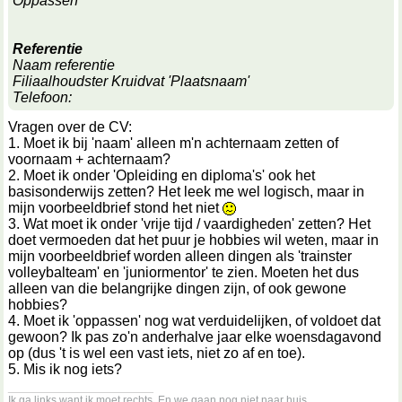
Oppassen
Referentie
Naam referentie
Filiaalhoudster Kruidvat 'Plaatsnaam'
Telefoon:
Vragen over de CV:
1. Moet ik bij 'naam' alleen m'n achternaam zetten of
voornaam + achternaam?
2. Moet ik onder 'Opleiding en diploma's' ook het
basisonderwijs zetten? Het leek me wel logisch, maar in
mijn voorbeeldbrief stond het niet
3. Wat moet ik onder 'vrije tijd / vaardigheden' zetten? Het
doet vermoeden dat het puur je hobbies wil weten, maar in
mijn voorbeeldbrief worden alleen dingen als 'trainster
volleybalteam' en 'juniormentor' te zien. Moeten het dus
alleen van die belangrijke dingen zijn, of ook gewone
hobbies?
4. Moet ik 'oppassen' nog wat verduidelijken, of voldoet dat
gewoon? Ik pas zo'n anderhalve jaar elke woensdagavond
op (dus 't is wel een vast iets, niet zo af en toe).
5. Mis ik nog iets?
__________________
Ik ga links want ik moet rechts. En we gaan nog niet naar huis.