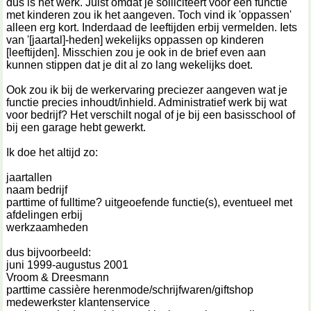
dus is het werk. Juist omdat je solliciteert voor een functie
met kinderen zou ik het aangeven. Toch vind ik 'oppassen'
alleen erg kort. Inderdaad de leeftijden erbij vermelden. Iets
van '[jaartal]-heden] wekelijks oppassen op kinderen
[leeftijden]. Misschien zou je ook in de brief even aan
kunnen stippen dat je dit al zo lang wekelijks doet.
Ook zou ik bij de werkervaring preciezer aangeven wat je
functie precies inhoudt/inhield. Administratief werk bij wat
voor bedrijf? Het verschilt nogal of je bij een basisschool of
bij een garage hebt gewerkt.
Ik doe het altijd zo:
jaartallen
naam bedrijf
parttime of fulltime? uitgeoefende functie(s), eventueel met
afdelingen erbij
werkzaamheden
dus bijvoorbeeld:
juni 1999-augustus 2001
Vroom & Dreesmann
parttime cassière herenmode/schrijfwaren/giftshop
medewerkster klantenservice