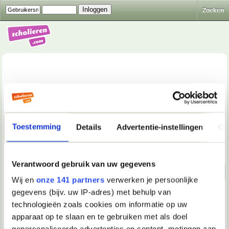
Zoeken
School & Studie
>
Algemene schoolzaken
>
CV en
Toestemming
Details
Advertentie-instellingen
Ov
sollicitatiebrief indeling
Gesloten
Verantwoord gebruik van uw gegevens
Naar beneden!
Wij en
onze 141 partners
verwerken je persoonlijke
gegevens (bijv. uw IP-adres) met behulp van
31-08-2004, 12:50
technologieën zoals cookies om informatie op uw
HeliumBallon
apparaat op te slaan en te gebruiken met als doel
gepersonaliseerde advertenties en content, metingen aan