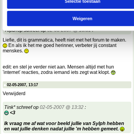
Selectie toestaan
We werken samen met
67 derden
die uw gegevens kunnen 
02-05-2007, 13:14
en verwerken.
Verwijderd
Weigeren
TopDrop schreef op
02-05-2007 @ 13:31
:
Liefie, dit is grammatica, heeft niet met het forum te maken.
En als ik het me goed herinner, verbeter jij constant
menskes.
edit: en stel je verder niet aan. Mensen altijd met hun
'internet' reacties, zodra iemand iets zegt wat klopt.
02-05-2007, 13:17
Verwijderd
Tink* schreef op
02-05-2007 @ 13:32
:
<3
Ik vraag me af wat voor beeld jullie van Sylph hebben
en wat jullie denken nadat jullie 'm hebben gemeet.