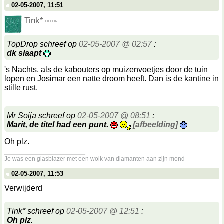
02-05-2007, 11:51
Tink*
TopDrop schreef op
02-05-2007 @ 02:57
:
dk slaapt
's Nachts, als de kabouters op muizenvoetjes door de tuin
lopen en Josimar een natte droom heeft. Dan is de kantine in
stille rust.
Mr Soija schreef op
02-05-2007 @ 08:51
:
Marit, de titel had een punt.
[afbeelding]
Oh plz.
__________________
Je was een glasblazer met een wolk van diamanten aan zijn mond
02-05-2007, 11:53
Verwijderd
Tink* schreef op
02-05-2007 @ 12:51
:
Oh plz.