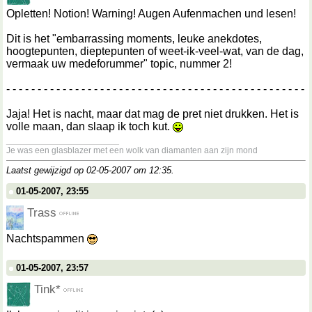
Opletten! Notion! Warning! Augen Aufenmachen und lesen!
Dit is het "embarrassing moments, leuke anekdotes,
hoogtepunten, dieptepunten of weet-ik-veel-wat, van de dag,
vermaak uw medeforummer" topic, nummer 2!
- - - - - - - - - - - - - - - - - - - - - - - - - - - - - - - - - - - - - - - - - - - - - - - -
Jaja! Het is nacht, maar dat mag de pret niet drukken. Het is
volle maan, dan slaap ik toch kut.
__________________
Je was een glasblazer met een wolk van diamanten aan zijn mond
Laatst gewijzigd op 02-05-2007 om
12:35
.
01-05-2007, 23:55
Trass
Nachtspammen
01-05-2007, 23:57
Tink*