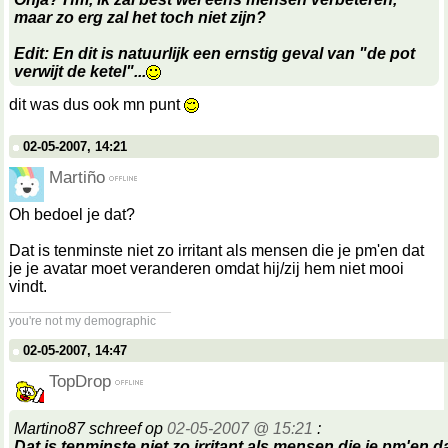
maar zo erg zal het toch niet zijn?
Edit: En dit is natuurlijk een ernstig geval van "de pot
verwijt de ketel"...
dit was dus ook mn punt
02-05-2007, 14:21
Martiño
Oh bedoel je dat?
Dat is tenminste niet zo irritant als mensen die je pm'en dat
je je avatar moet veranderen omdat hij/zij hem niet mooi
vindt.
__________________
you're not my demographic
02-05-2007, 14:47
TopDrop
Martino87 schreef op
02-05-2007 @ 15:21
:
Dat is tenminste niet zo irritant als mensen die je pm'en da