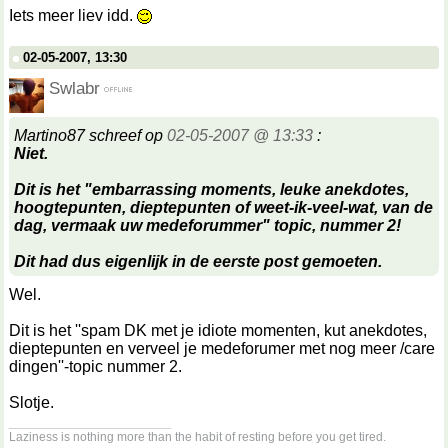
Iets meer liev idd.
02-05-2007, 13:30
Swlabr
Martino87 schreef op
02-05-2007 @ 13:33
:
Niet.
Dit is het "embarrassing moments, leuke anekdotes,
hoogtepunten, dieptepunten of weet-ik-veel-wat, van de
dag, vermaak uw medeforummer" topic, nummer 2!
Dit had dus eigenlijk in de eerste post gemoeten.
Wel.
Dit is het ''spam DK met je idiote momenten, kut anekdotes,
dieptepunten en verveel je medeforumer met nog meer /care
dingen''-topic nummer 2.
Slotje.
__________________
Laziness is nothing more than the habit of resting before you get tired.