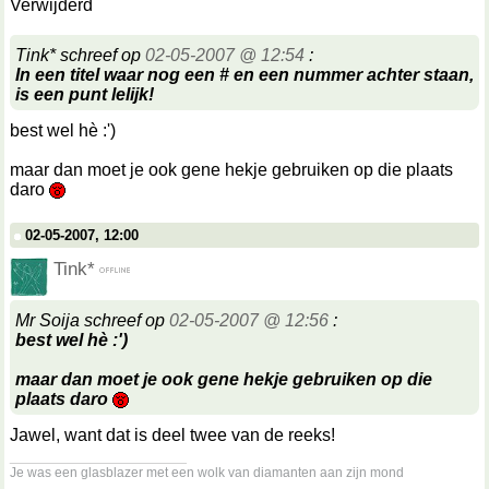
Verwijderd
Tink* schreef op
02-05-2007 @ 12:54
:
In een titel waar nog een # en een nummer achter staan,
is een punt lelijk!
best wel hè :')
maar dan moet je ook gene hekje gebruiken op die plaats
daro
02-05-2007, 12:00
Tink*
Mr Soija schreef op
02-05-2007 @ 12:56
:
best wel hè :')
maar dan moet je ook gene hekje gebruiken op die
plaats daro
Jawel, want dat is deel twee van de reeks!
__________________
Je was een glasblazer met een wolk van diamanten aan zijn mond