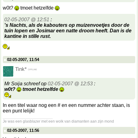
w0t?
tmoet hetzelfde
02-05-2007 @ 12:51
:
's Nachts, als de kabouters op muizenvoetjes door de
tuin lopen en Josimar een natte droom heeft. Dan is de
kantine in stille rust.
02-05-2007, 11:54
Tink*
Mr Soija schreef op
02-05-2007 @ 12:53
:
w0t?
tmoet hetzelfde
In een titel waar nog een # en een nummer achter staan, is
een punt lelijk!
__________________
Je was een glasblazer met een wolk van diamanten aan zijn mond
02-05-2007, 11:56