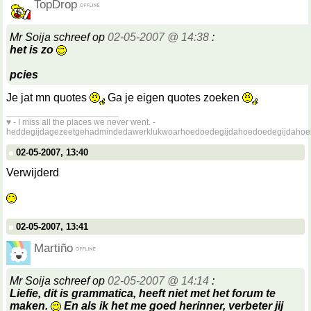
TopDrop
Mr Soija schreef op
02-05-2007 @ 14:38
:
het is zo
pcies
Je jat mn quotes
Ga je eigen quotes zoeken
__________________
♥ - I miss all the places we never went. -
heddegijdagezeetgehadmindedawerklukwoarhoedoedegijdahoedoedegijdahoe
02-05-2007, 13:40
Verwijderd
02-05-2007, 13:41
Martiño
Mr Soija schreef op
02-05-2007 @ 14:14
:
Liefie, dit is grammatica, heeft niet met het forum te
maken.
En als ik het me goed herinner, verbeter jij