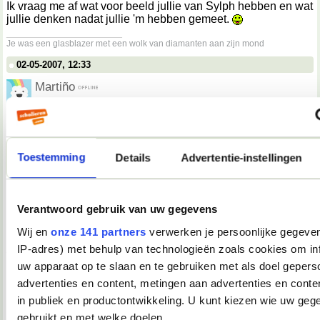
Ik vraag me af wat voor beeld jullie van Sylph hebben en wat
jullie denken nadat jullie 'm hebben gemeet.
__________________
Je was een glasblazer met een wolk van diamanten aan zijn mond
02-05-2007, 12:33
Martiño
Darkiekurd schreef op
02-05-2007 @ 13:30
:
Spamtopic.
Niet.
Toestemming
Details
Advertentie-instellingen
Dit is het "embarrassing moments, leuke anekdotes,
hoogtepunten, dieptepunten of weet-ik-veel-wat, van de dag,
vermaak uw medeforummer" topic, nummer 2!
Verantwoord gebruik van uw gegevens
Wij en
onze 141 partners
verwerken je persoonlijke gegeven
Dit had dus eigenlijk in de eerste post gemoeten.
__________________
IP-adres) met behulp van technologieën zoals cookies om in
you're not my demographic
uw apparaat op te slaan en te gebruiken met als doel gepers
02-05-2007, 12:36
advertenties en content, metingen aan advertenties en conten
in publiek en productontwikkeling. U kunt kiezen wie uw geg
Tink*
gebruikt en met welke doelen.