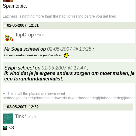
Spamtopic.
__________________
Laziness is nothing more than the habit of resting before you get tired.
02-05-2007, 12:31
TopDrop
Mr Soija schreef op
02-05-2007 @ 13:25
:
En een smilie hoort na de punt te staan.
Sylph schreef op
01-05-2007 @ 17:47
:
Ik vind dat je je ergens anders zorgen om moet maken, je l
een forumfundamentalist.
__________________
♥ - I miss all the places we never went. -
heddegijdagezeetgehadmindedawerklukwoarhoedoedegijdahoedoedegijdahoe
02-05-2007, 12:32
Tink*
<3