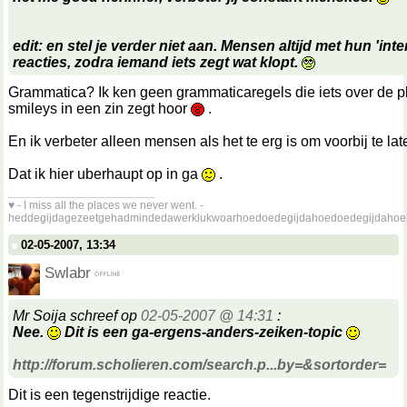
edit: en stel je verder niet aan. Mensen altijd met hun 'inte
reacties, zodra iemand iets zegt wat klopt.
Grammatica? Ik ken geen grammaticaregels die iets over de p
smileys in een zin zegt hoor
.
En ik verbeter alleen mensen als het te erg is om voorbij te l
Dat ik hier uberhaupt op in ga
.
__________________
♥ - I miss all the places we never went. -
heddegijdagezeetgehadmindedawerklukwoarhoedoedegijdahoedoedegijdahoe
02-05-2007, 13:34
Swlabr
Mr Soija schreef op
02-05-2007 @ 14:31
:
Nee.
Dit is een ga-ergens-anders-zeiken-topic
http://forum.scholieren.com/search.p...by=&sortorder=
Dit is een tegenstrijdige reactie.