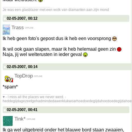
__________________
Je was een glasblazer met een wolk van diamanten aan zijn mond
02-05-2007, 00:12
Trass
Ik heb geen foto's gepost dus ik heb een voorsprong
Ik wil ook gaan slapen, maar ik heb helemaal geen zin
Naja, jij wel welterusten in ieder geval
02-05-2007, 00:14
TopDrop
*spam*
__________________
♥ - I miss all the places we never went. -
heddegijdagezeetgehadmindedawerklukwoarhoedoedegijdahoedoedegijdahoe
02-05-2007, 00:41
Tink*
Ik ga wel uitgebreid onder het blauwe bord staan zwaaien,