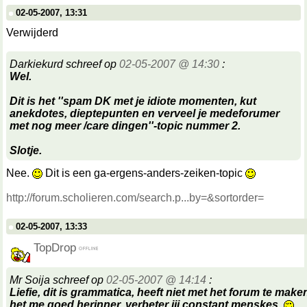
02-05-2007, 13:31
Verwijderd
Darkiekurd schreef op
02-05-2007 @ 14:30
:
Wel.
Dit is het ''spam DK met je idiote momenten, kut
anekdotes, dieptepunten en verveel je medeforumer
met nog meer /care dingen''-topic nummer 2.
Slotje.
Nee.
Dit is een ga-ergens-anders-zeiken-topic
http://forum.scholieren.com/search.p...by=&sortorder=
02-05-2007, 13:33
TopDrop
Mr Soija schreef op
02-05-2007 @ 14:14
:
Liefie, dit is grammatica, heeft niet met het forum te make
het me goed herinner, verbeter jij constant menskes.