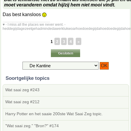
moet veranderen omdat hij/zij hem niet mooi vindt.
Das best kansloos
__________________
♥ - I miss all the places we never went. -
heddegijdagezeetgehadmindedawerklukwoarhoedoedegijdahoedoedegijdahoe
1
2
3
4
»
Gesloten
Soortgelijke topics
Wat saai zeg #243
Wat saai zeg #212
Harry Potter en het saaie 200ste Wat Saai Zeg topic.
"Wat saai zeg." "Bron?" #174