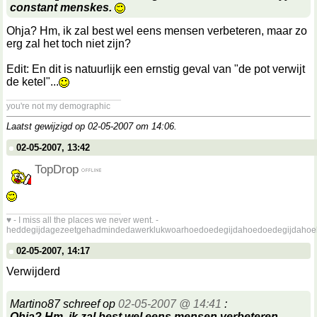
constant menskes.
Ohja? Hm, ik zal best wel eens mensen verbeteren, maar zo
erg zal het toch niet zijn?
Edit: En dit is natuurlijk een ernstig geval van "de pot verwijt
de ketel"...
__________________
you're not my demographic
Laatst gewijzigd op 02-05-2007 om
14:06
.
02-05-2007, 13:42
TopDrop
__________________
♥ - I miss all the places we never went. -
heddegijdagezeetgehadmindedawerklukwoarhoedoedegijdahoedoedegijdahoe
02-05-2007, 14:17
Verwijderd
Martino87 schreef op
02-05-2007 @ 14:41
:
Ohja? Hm, ik zal best wel eens mensen verbeteren,