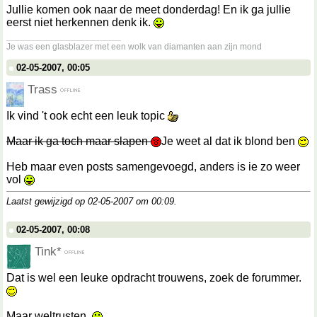
Jullie komen ook naar de meet donderdag! En ik ga jullie
eerst niet herkennen denk ik.
__________________
Je was een glasblazer met een wolk van diamanten aan zijn mond
02-05-2007, 00:05
Trass
Ik vind 't ook echt een leuk topic
Maar ik ga toch maar slapen
Je weet al dat ik blond ben
Heb maar even posts samengevoegd, anders is ie zo weer
vol
Laatst gewijzigd op 02-05-2007 om
00:09
.
02-05-2007, 00:08
Tink*
Dat is wel een leuke opdracht trouwens, zoek de forummer.
Maar weltrusten.