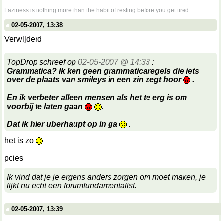
__________________
Laziness is nothing more than the habit of resting before you get tired.
02-05-2007, 13:38
Verwijderd
TopDrop schreef op
02-05-2007 @ 14:33
:
Grammatica? Ik ken geen grammaticaregels die iets
over de plaats van smileys in een zin zegt hoor
.
En ik verbeter alleen mensen als het te erg is om
voorbij te laten gaan
.
Dat ik hier uberhaupt op in ga
.
het is zo
pcies
Ik vind dat je je ergens anders zorgen om moet maken, je
lijkt nu echt een forumfundamentalist.
02-05-2007, 13:39