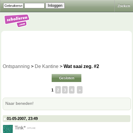
Zoeken
Ontspanning
>
De Kantine
>
Wat saai zeg. #2
Gesloten
1
2
3
4
»
Naar beneden!
01-05-2007, 23:49
Tink*