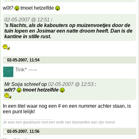
w0t?
tmoet hetzelfde
02-05-2007 @ 12:51
:
's Nachts, als de kabouters op muizenvoetjes door de
tuin lopen en Josimar een natte droom heeft. Dan is de
kantine in stille rust.
02-05-2007, 11:54
Tink*
Mr Soija schreef op
02-05-2007 @ 12:53
:
w0t?
tmoet hetzelfde
In een titel waar nog een # en een nummer achter staan, is
een punt lelijk!
__________________
Je was een glasblazer met een wolk van diamanten aan zijn mond
02-05-2007, 11:56