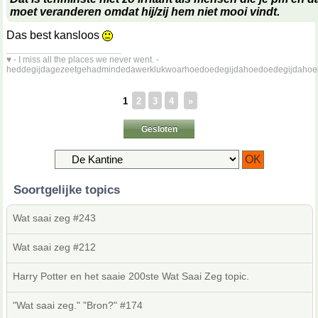
moet veranderen omdat hij/zij hem niet mooi vindt.
Das best kansloos
__________________
♥ - I miss all the places we never went. -
heddegijdagezeetgehadmindedawerklukwoarhoedoedegijdahoedoedegijdahoe
1
2
3
4
»
Gesloten
Soortgelijke topics
Wat saai zeg #243
Wat saai zeg #212
Harry Potter en het saaie 200ste Wat Saai Zeg topic.
"Wat saai zeg." "Bron?" #174