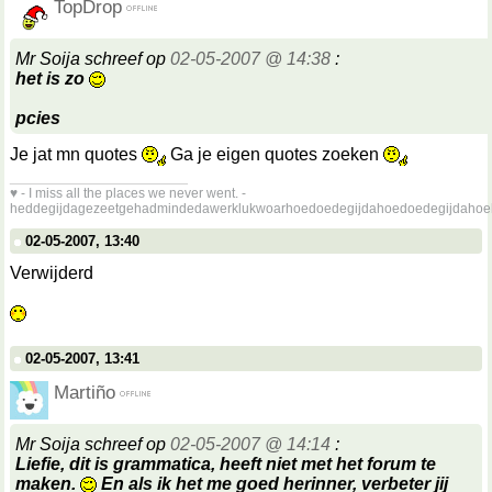
TopDrop
Mr Soija schreef op
02-05-2007 @ 14:38
:
het is zo
pcies
Je jat mn quotes
Ga je eigen quotes zoeken
__________________
♥ - I miss all the places we never went. -
heddegijdagezeetgehadmindedawerklukwoarhoedoedegijdahoedoedegijdahoe
02-05-2007, 13:40
Verwijderd
02-05-2007, 13:41
Martiño
Mr Soija schreef op
02-05-2007 @ 14:14
:
Liefie, dit is grammatica, heeft niet met het forum te
maken.
En als ik het me goed herinner, verbeter jij