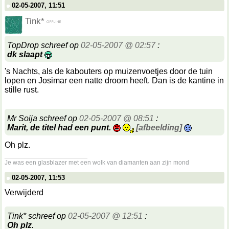
02-05-2007, 11:51
Tink*
TopDrop schreef op
02-05-2007 @ 02:57
:
dk slaapt
's Nachts, als de kabouters op muizenvoetjes door de tuin
lopen en Josimar een natte droom heeft. Dan is de kantine in
stille rust.
Mr Soija schreef op
02-05-2007 @ 08:51
:
Marit, de titel had een punt.
[afbeelding]
Oh plz.
__________________
Je was een glasblazer met een wolk van diamanten aan zijn mond
02-05-2007, 11:53
Verwijderd
Tink* schreef op
02-05-2007 @ 12:51
:
Oh plz.