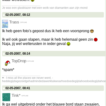
__________________
Je was een glasblazer met een wolk van diamanten aan zijn mond
02-05-2007, 00:12
Trass
Ik heb geen foto's gepost dus ik heb een voorsprong
Ik wil ook gaan slapen, maar ik heb helemaal geen zin
Naja, jij wel welterusten in ieder geval
02-05-2007, 00:14
TopDrop
*spam*
__________________
♥ - I miss all the places we never went. -
heddegijdagezeetgehadmindedawerklukwoarhoedoedegijdahoedoedegijdahoe
02-05-2007, 00:41
Tink*
Ik ga wel uitgebreid onder het blauwe bord staan zwaaien,