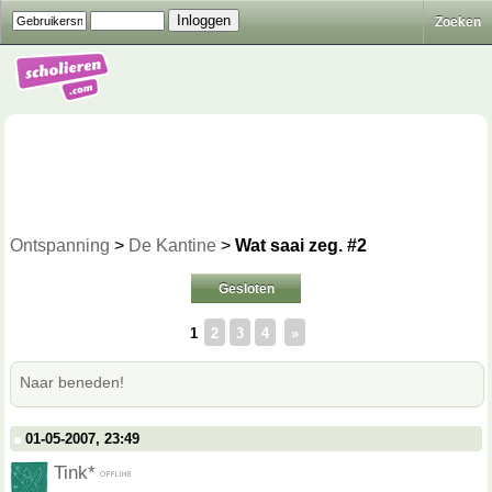
Zoeken
Ontspanning
>
De Kantine
>
Wat saai zeg. #2
Gesloten
1
2
3
4
»
Naar beneden!
01-05-2007, 23:49
Tink*