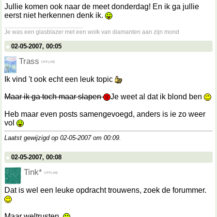
Jullie komen ook naar de meet donderdag! En ik ga jullie
eerst niet herkennen denk ik.
__________________
Je was een glasblazer met een wolk van diamanten aan zijn mond
02-05-2007, 00:05
Trass
Ik vind 't ook echt een leuk topic
Maar ik ga toch maar slapen
Je weet al dat ik blond ben
Heb maar even posts samengevoegd, anders is ie zo weer
vol
Laatst gewijzigd op 02-05-2007 om
00:09
.
02-05-2007, 00:08
Tink*
Dat is wel een leuke opdracht trouwens, zoek de forummer.
Maar weltrusten.