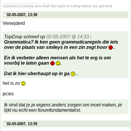
__________________
Laziness is nothing more than the habit of resting before you get tired.
02-05-2007, 13:38
Verwijderd
TopDrop schreef op
02-05-2007 @ 14:33
:
Grammatica? Ik ken geen grammaticaregels die iets
over de plaats van smileys in een zin zegt hoor
.
En ik verbeter alleen mensen als het te erg is om
voorbij te laten gaan
.
Dat ik hier uberhaupt op in ga
.
het is zo
pcies
Ik vind dat je je ergens anders zorgen om moet maken, je
lijkt nu echt een forumfundamentalist.
02-05-2007, 13:39