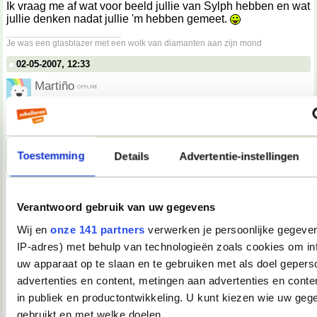
Ik vraag me af wat voor beeld jullie van Sylph hebben en wat
jullie denken nadat jullie 'm hebben gemeet.
__________________
Je was een glasblazer met een wolk van diamanten aan zijn mond
02-05-2007, 12:33
Martiño
Darkiekurd schreef op
02-05-2007 @ 13:30
:
Spamtopic.
Niet.
Toestemming
Details
Advertentie-instellingen
Dit is het "embarrassing moments, leuke anekdotes,
hoogtepunten, dieptepunten of weet-ik-veel-wat, van de dag,
vermaak uw medeforummer" topic, nummer 2!
Verantwoord gebruik van uw gegevens
Wij en
onze 141 partners
verwerken je persoonlijke gegeven
Dit had dus eigenlijk in de eerste post gemoeten.
__________________
IP-adres) met behulp van technologieën zoals cookies om in
you're not my demographic
uw apparaat op te slaan en te gebruiken met als doel gepers
02-05-2007, 12:36
advertenties en content, metingen aan advertenties en conten
in publiek en productontwikkeling. U kunt kiezen wie uw geg
Tink*
gebruikt en met welke doelen.