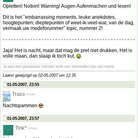
Opletten! Notion! Warning! Augen Aufenmachen und lesen!
Dit is het "embarrassing moments, leuke anekdotes,
hoogtepunten, dieptepunten of weet-ik-veel-wat, van de dag,
vermaak uw medeforummer" topic, nummer 2!
- - - - - - - - - - - - - - - - - - - - - - - - - - - - - - - - - - - - - - - - - - - - - - - -
Jaja! Het is nacht, maar dat mag de pret niet drukken. Het is
volle maan, dan slaap ik toch kut.
__________________
Je was een glasblazer met een wolk van diamanten aan zijn mond
Laatst gewijzigd op 02-05-2007 om
12:35
.
01-05-2007, 23:55
Trass
Nachtspammen
01-05-2007, 23:57
Tink*