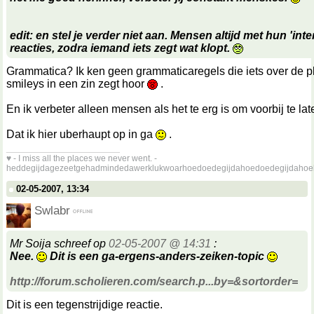
edit: en stel je verder niet aan. Mensen altijd met hun 'inte
reacties, zodra iemand iets zegt wat klopt.
Grammatica? Ik ken geen grammaticaregels die iets over de p
smileys in een zin zegt hoor
.
En ik verbeter alleen mensen als het te erg is om voorbij te l
Dat ik hier uberhaupt op in ga
.
__________________
♥ - I miss all the places we never went. -
heddegijdagezeetgehadmindedawerklukwoarhoedoedegijdahoedoedegijdahoe
02-05-2007, 13:34
Swlabr
Mr Soija schreef op
02-05-2007 @ 14:31
:
Nee.
Dit is een ga-ergens-anders-zeiken-topic
http://forum.scholieren.com/search.p...by=&sortorder=
Dit is een tegenstrijdige reactie.