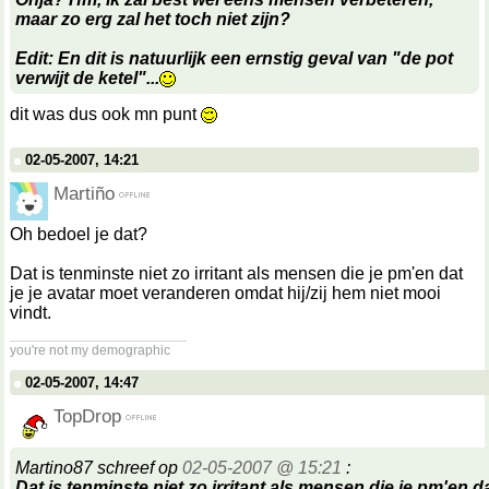
maar zo erg zal het toch niet zijn?
Edit: En dit is natuurlijk een ernstig geval van "de pot
verwijt de ketel"...
dit was dus ook mn punt
02-05-2007, 14:21
Martiño
Oh bedoel je dat?
Dat is tenminste niet zo irritant als mensen die je pm'en dat
je je avatar moet veranderen omdat hij/zij hem niet mooi
vindt.
__________________
you're not my demographic
02-05-2007, 14:47
TopDrop
Martino87 schreef op
02-05-2007 @ 15:21
:
Dat is tenminste niet zo irritant als mensen die je pm'en da