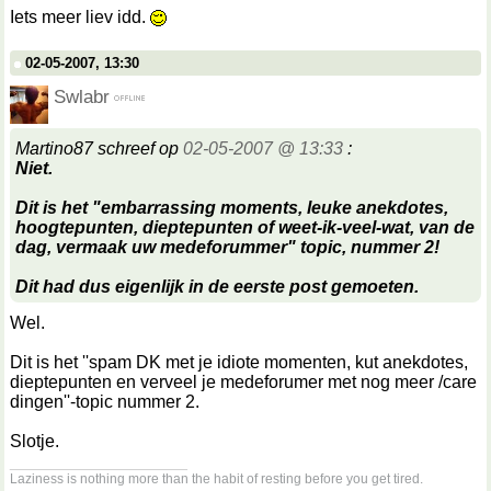
Iets meer liev idd.
02-05-2007, 13:30
Swlabr
Martino87 schreef op
02-05-2007 @ 13:33
:
Niet.
Dit is het "embarrassing moments, leuke anekdotes,
hoogtepunten, dieptepunten of weet-ik-veel-wat, van de
dag, vermaak uw medeforummer" topic, nummer 2!
Dit had dus eigenlijk in de eerste post gemoeten.
Wel.
Dit is het ''spam DK met je idiote momenten, kut anekdotes,
dieptepunten en verveel je medeforumer met nog meer /care
dingen''-topic nummer 2.
Slotje.
__________________
Laziness is nothing more than the habit of resting before you get tired.