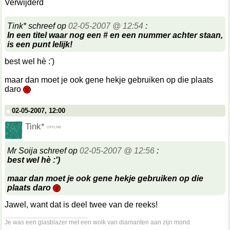
Verwijderd
Tink* schreef op
02-05-2007 @ 12:54
:
In een titel waar nog een # en een nummer achter staan,
is een punt lelijk!
best wel hè :')
maar dan moet je ook gene hekje gebruiken op die plaats
daro
02-05-2007, 12:00
Tink*
Mr Soija schreef op
02-05-2007 @ 12:56
:
best wel hè :')
maar dan moet je ook gene hekje gebruiken op die
plaats daro
Jawel, want dat is deel twee van de reeks!
__________________
Je was een glasblazer met een wolk van diamanten aan zijn mond