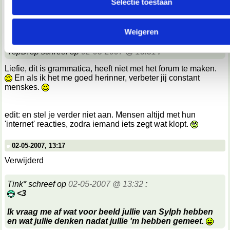
Selectie toestaan
We werken samen met
67 derden
die uw gegevens kunnen 
02-05-2007, 13:14
en verwerken.
Verwijderd
Weigeren
TopDrop schreef op
02-05-2007 @ 13:31
:
Liefie, dit is grammatica, heeft niet met het forum te maken.
En als ik het me goed herinner, verbeter jij constant
menskes.
edit: en stel je verder niet aan. Mensen altijd met hun
'internet' reacties, zodra iemand iets zegt wat klopt.
02-05-2007, 13:17
Verwijderd
Tink* schreef op
02-05-2007 @ 13:32
:
<3
Ik vraag me af wat voor beeld jullie van Sylph hebben
en wat jullie denken nadat jullie 'm hebben gemeet.