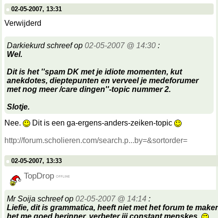
02-05-2007, 13:31
Verwijderd
Darkiekurd schreef op
02-05-2007 @ 14:30
:
Wel.
Dit is het ''spam DK met je idiote momenten, kut
anekdotes, dieptepunten en verveel je medeforumer
met nog meer /care dingen''-topic nummer 2.
Slotje.
Nee.
Dit is een ga-ergens-anders-zeiken-topic
http://forum.scholieren.com/search.p...by=&sortorder=
02-05-2007, 13:33
TopDrop
Mr Soija schreef op
02-05-2007 @ 14:14
:
Liefie, dit is grammatica, heeft niet met het forum te make
het me goed herinner, verbeter jij constant menskes.