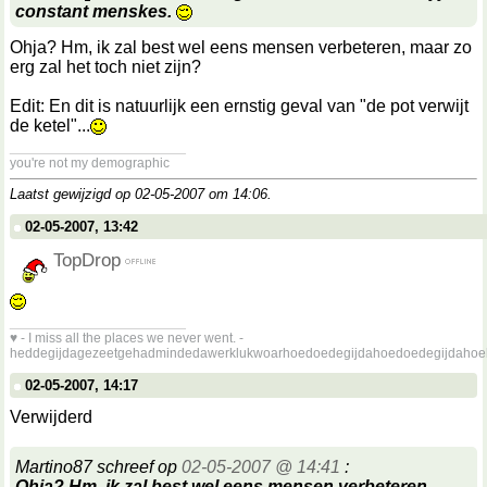
constant menskes.
Ohja? Hm, ik zal best wel eens mensen verbeteren, maar zo
erg zal het toch niet zijn?
Edit: En dit is natuurlijk een ernstig geval van "de pot verwijt
de ketel"...
__________________
you're not my demographic
Laatst gewijzigd op 02-05-2007 om
14:06
.
02-05-2007, 13:42
TopDrop
__________________
♥ - I miss all the places we never went. -
heddegijdagezeetgehadmindedawerklukwoarhoedoedegijdahoedoedegijdahoe
02-05-2007, 14:17
Verwijderd
Martino87 schreef op
02-05-2007 @ 14:41
:
Ohja? Hm, ik zal best wel eens mensen verbeteren,