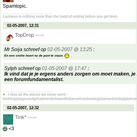
Spamtopic.
__________________
Laziness is nothing more than the habit of resting before you get tired.
02-05-2007, 12:31
TopDrop
Mr Soija schreef op
02-05-2007 @ 13:25
:
En een smilie hoort na de punt te staan.
Sylph schreef op
01-05-2007 @ 17:47
:
Ik vind dat je je ergens anders zorgen om moet maken, je l
een forumfundamentalist.
__________________
♥ - I miss all the places we never went. -
heddegijdagezeetgehadmindedawerklukwoarhoedoedegijdahoedoedegijdahoe
02-05-2007, 12:32
Tink*
<3