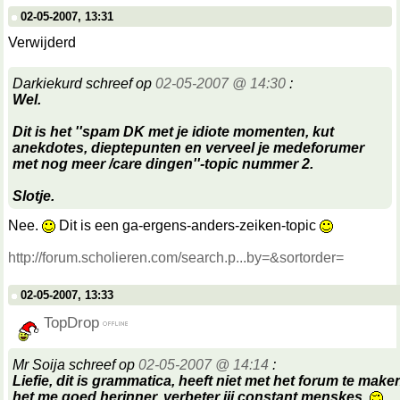
02-05-2007, 13:31
Verwijderd
Darkiekurd schreef op
02-05-2007 @ 14:30
:
Wel.
Dit is het ''spam DK met je idiote momenten, kut
anekdotes, dieptepunten en verveel je medeforumer
met nog meer /care dingen''-topic nummer 2.
Slotje.
Nee.
Dit is een ga-ergens-anders-zeiken-topic
http://forum.scholieren.com/search.p...by=&sortorder=
02-05-2007, 13:33
TopDrop
Mr Soija schreef op
02-05-2007 @ 14:14
:
Liefie, dit is grammatica, heeft niet met het forum te make
het me goed herinner, verbeter jij constant menskes.