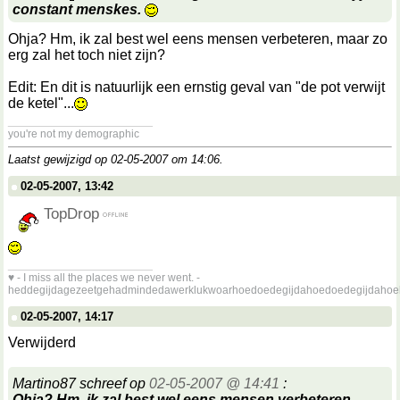
constant menskes.
Ohja? Hm, ik zal best wel eens mensen verbeteren, maar zo
erg zal het toch niet zijn?
Edit: En dit is natuurlijk een ernstig geval van "de pot verwijt
de ketel"...
__________________
you're not my demographic
Laatst gewijzigd op 02-05-2007 om
14:06
.
02-05-2007, 13:42
TopDrop
__________________
♥ - I miss all the places we never went. -
heddegijdagezeetgehadmindedawerklukwoarhoedoedegijdahoedoedegijdahoe
02-05-2007, 14:17
Verwijderd
Martino87 schreef op
02-05-2007 @ 14:41
:
Ohja? Hm, ik zal best wel eens mensen verbeteren,