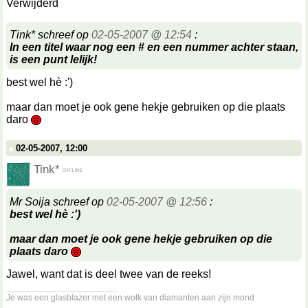
Verwijderd
Tink* schreef op
02-05-2007 @ 12:54
:
In een titel waar nog een # en een nummer achter staan,
is een punt lelijk!
best wel hè :')
maar dan moet je ook gene hekje gebruiken op die plaats
daro
02-05-2007, 12:00
Tink*
Mr Soija schreef op
02-05-2007 @ 12:56
:
best wel hè :')
maar dan moet je ook gene hekje gebruiken op die
plaats daro
Jawel, want dat is deel twee van de reeks!
__________________
Je was een glasblazer met een wolk van diamanten aan zijn mond