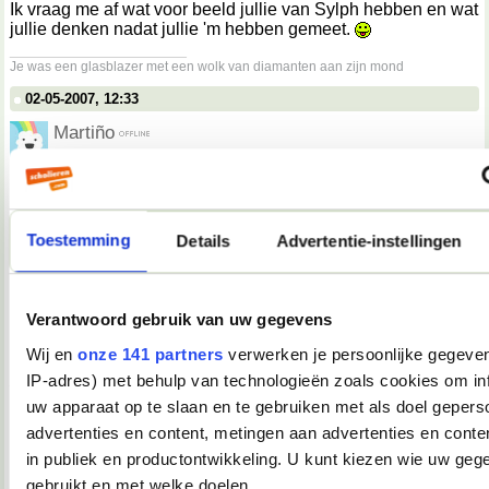
Ik vraag me af wat voor beeld jullie van Sylph hebben en wat
jullie denken nadat jullie 'm hebben gemeet.
__________________
Je was een glasblazer met een wolk van diamanten aan zijn mond
02-05-2007, 12:33
Martiño
Darkiekurd schreef op
02-05-2007 @ 13:30
:
Spamtopic.
Niet.
Toestemming
Details
Advertentie-instellingen
Dit is het "embarrassing moments, leuke anekdotes,
hoogtepunten, dieptepunten of weet-ik-veel-wat, van de dag,
vermaak uw medeforummer" topic, nummer 2!
Verantwoord gebruik van uw gegevens
Wij en
onze 141 partners
verwerken je persoonlijke gegeven
Dit had dus eigenlijk in de eerste post gemoeten.
__________________
IP-adres) met behulp van technologieën zoals cookies om in
you're not my demographic
uw apparaat op te slaan en te gebruiken met als doel gepers
02-05-2007, 12:36
advertenties en content, metingen aan advertenties en conten
in publiek en productontwikkeling. U kunt kiezen wie uw geg
Tink*
gebruikt en met welke doelen.