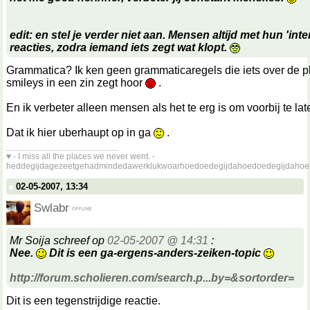
edit: en stel je verder niet aan. Mensen altijd met hun 'inte
reacties, zodra iemand iets zegt wat klopt.
Grammatica? Ik ken geen grammaticaregels die iets over de p
smileys in een zin zegt hoor
.
En ik verbeter alleen mensen als het te erg is om voorbij te l
Dat ik hier uberhaupt op in ga
.
__________________
♥ - I miss all the places we never went. -
heddegijdagezeetgehadmindedawerklukwoarhoedoedegijdahoedoedegijdahoe
02-05-2007, 13:34
Swlabr
Mr Soija schreef op
02-05-2007 @ 14:31
:
Nee.
Dit is een ga-ergens-anders-zeiken-topic
http://forum.scholieren.com/search.p...by=&sortorder=
Dit is een tegenstrijdige reactie.