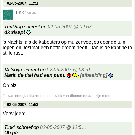
02-05-2007, 11:51
Tink*
TopDrop schreef op
02-05-2007 @ 02:57
:
dk slaapt
's Nachts, als de kabouters op muizenvoetjes door de tuin
lopen en Josimar een natte droom heeft. Dan is de kantine in
stille rust.
Mr Soija schreef op
02-05-2007 @ 08:51
:
Marit, de titel had een punt.
[afbeelding]
Oh plz.
__________________
Je was een glasblazer met een wolk van diamanten aan zijn mond
02-05-2007, 11:53
Verwijderd
Tink* schreef op
02-05-2007 @ 12:51
:
Oh plz.