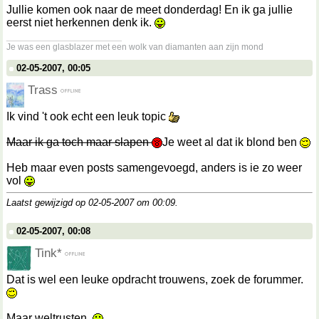
Jullie komen ook naar de meet donderdag! En ik ga jullie
eerst niet herkennen denk ik.
__________________
Je was een glasblazer met een wolk van diamanten aan zijn mond
02-05-2007, 00:05
Trass
Ik vind 't ook echt een leuk topic
Maar ik ga toch maar slapen
Je weet al dat ik blond ben
Heb maar even posts samengevoegd, anders is ie zo weer
vol
Laatst gewijzigd op 02-05-2007 om
00:09
.
02-05-2007, 00:08
Tink*
Dat is wel een leuke opdracht trouwens, zoek de forummer.
Maar weltrusten.