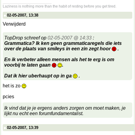
__________________
Laziness is nothing more than the habit of resting before you get tired.
02-05-2007, 13:38
Verwijderd
TopDrop schreef op
02-05-2007 @ 14:33
:
Grammatica? Ik ken geen grammaticaregels die iets
over de plaats van smileys in een zin zegt hoor
.
En ik verbeter alleen mensen als het te erg is om
voorbij te laten gaan
.
Dat ik hier uberhaupt op in ga
.
het is zo
pcies
Ik vind dat je je ergens anders zorgen om moet maken, je
lijkt nu echt een forumfundamentalist.
02-05-2007, 13:39