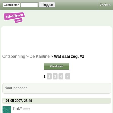
Zoeken
Ontspanning
>
De Kantine
>
Wat saai zeg. #2
Gesloten
1
2
3
4
»
Naar beneden!
01-05-2007, 23:49
Tink*