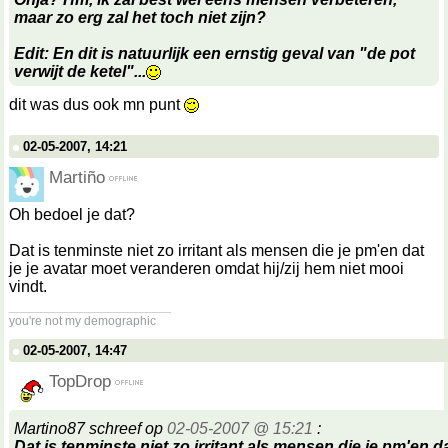
maar zo erg zal het toch niet zijn?
Edit: En dit is natuurlijk een ernstig geval van "de pot
verwijt de ketel"...
dit was dus ook mn punt
02-05-2007, 14:21
Martiño
Oh bedoel je dat?
Dat is tenminste niet zo irritant als mensen die je pm'en dat
je je avatar moet veranderen omdat hij/zij hem niet mooi
vindt.
__________________
you're not my demographic
02-05-2007, 14:47
TopDrop
Martino87 schreef op
02-05-2007 @ 15:21
:
Dat is tenminste niet zo irritant als mensen die je pm'en da