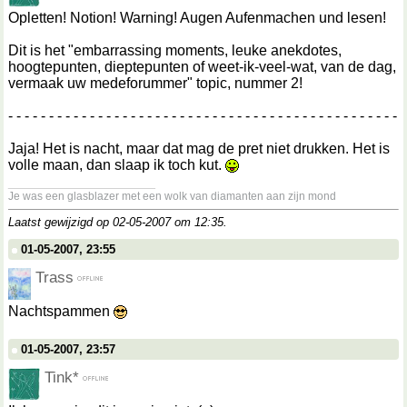
Opletten! Notion! Warning! Augen Aufenmachen und lesen!
Dit is het "embarrassing moments, leuke anekdotes,
hoogtepunten, dieptepunten of weet-ik-veel-wat, van de dag,
vermaak uw medeforummer" topic, nummer 2!
- - - - - - - - - - - - - - - - - - - - - - - - - - - - - - - - - - - - - - - - - - - - - - - -
Jaja! Het is nacht, maar dat mag de pret niet drukken. Het is
volle maan, dan slaap ik toch kut.
__________________
Je was een glasblazer met een wolk van diamanten aan zijn mond
Laatst gewijzigd op 02-05-2007 om
12:35
.
01-05-2007, 23:55
Trass
Nachtspammen
01-05-2007, 23:57
Tink*