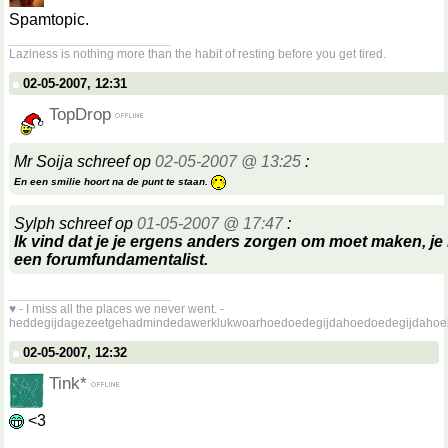
Spamtopic.
__________________
Laziness is nothing more than the habit of resting before you get tired.
02-05-2007, 12:31
TopDrop
Mr Soija schreef op
02-05-2007 @ 13:25
:
En een smilie hoort na de punt te staan.
Sylph schreef op
01-05-2007 @ 17:47
:
Ik vind dat je je ergens anders zorgen om moet maken, je l
een forumfundamentalist.
__________________
♥ - I miss all the places we never went. -
heddegijdagezeetgehadmindedawerklukwoarhoedoedegijdahoedoedegijdahoe
02-05-2007, 12:32
Tink*
<3