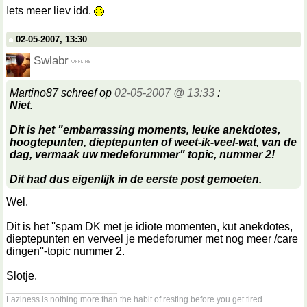
Iets meer liev idd.
02-05-2007, 13:30
Swlabr
Martino87 schreef op
02-05-2007 @ 13:33
:
Niet.
Dit is het "embarrassing moments, leuke anekdotes,
hoogtepunten, dieptepunten of weet-ik-veel-wat, van de
dag, vermaak uw medeforummer" topic, nummer 2!
Dit had dus eigenlijk in de eerste post gemoeten.
Wel.
Dit is het ''spam DK met je idiote momenten, kut anekdotes,
dieptepunten en verveel je medeforumer met nog meer /care
dingen''-topic nummer 2.
Slotje.
__________________
Laziness is nothing more than the habit of resting before you get tired.