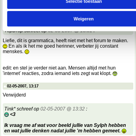
Selectie toestaan
We werken samen met
67 derden
die uw gegevens kunnen 
02-05-2007, 13:14
en verwerken.
Verwijderd
Weigeren
TopDrop schreef op
02-05-2007 @ 13:31
:
Liefie, dit is grammatica, heeft niet met het forum te maken.
En als ik het me goed herinner, verbeter jij constant
menskes.
edit: en stel je verder niet aan. Mensen altijd met hun
'internet' reacties, zodra iemand iets zegt wat klopt.
02-05-2007, 13:17
Verwijderd
Tink* schreef op
02-05-2007 @ 13:32
:
<3
Ik vraag me af wat voor beeld jullie van Sylph hebben
en wat jullie denken nadat jullie 'm hebben gemeet.