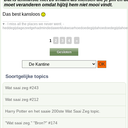
moet veranderen omdat hij/zij hem niet mooi vindt.
Das best kansloos
__________________
♥ - I miss all the places we never went. -
heddegijdagezeetgehadmindedawerklukwoarhoedoedegijdahoedoedegijdahoe
1
2
3
4
»
Gesloten
Soortgelijke topics
Wat saai zeg #243
Wat saai zeg #212
Harry Potter en het saaie 200ste Wat Saai Zeg topic.
"Wat saai zeg." "Bron?" #174