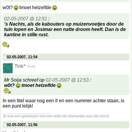
w0t?
tmoet hetzelfde
02-05-2007 @ 12:51
:
's Nachts, als de kabouters op muizenvoetjes door de
tuin lopen en Josimar een natte droom heeft. Dan is de
kantine in stille rust.
02-05-2007, 11:54
Tink*
Mr Soija schreef op
02-05-2007 @ 12:53
:
w0t?
tmoet hetzelfde
In een titel waar nog een # en een nummer achter staan, is
een punt lelijk!
__________________
Je was een glasblazer met een wolk van diamanten aan zijn mond
02-05-2007, 11:56