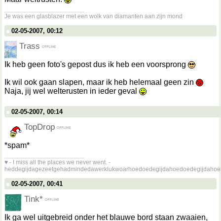
__________________
Je was een glasblazer met een wolk van diamanten aan zijn mond
02-05-2007, 00:12
Trass
Ik heb geen foto's gepost dus ik heb een voorsprong
Ik wil ook gaan slapen, maar ik heb helemaal geen zin
Naja, jij wel welterusten in ieder geval
02-05-2007, 00:14
TopDrop
*spam*
__________________
♥ - I miss all the places we never went. -
heddegijdagezeetgehadmindedawerklukwoarhoedoedegijdahoedoedegijdahoe
02-05-2007, 00:41
Tink*
Ik ga wel uitgebreid onder het blauwe bord staan zwaaien,