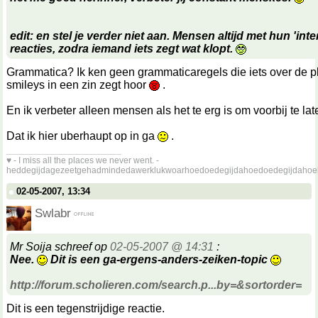
edit: en stel je verder niet aan. Mensen altijd met hun 'inte
reacties, zodra iemand iets zegt wat klopt.
Grammatica? Ik ken geen grammaticaregels die iets over de p
smileys in een zin zegt hoor
.
En ik verbeter alleen mensen als het te erg is om voorbij te l
Dat ik hier uberhaupt op in ga
.
__________________
♥ - I miss all the places we never went. -
heddegijdagezeetgehadmindedawerklukwoarhoedoedegijdahoedoedegijdahoe
02-05-2007, 13:34
Swlabr
Mr Soija schreef op
02-05-2007 @ 14:31
:
Nee.
Dit is een ga-ergens-anders-zeiken-topic
http://forum.scholieren.com/search.p...by=&sortorder=
Dit is een tegenstrijdige reactie.