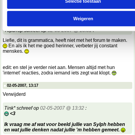
Selectie toestaan
We werken samen met
67 derden
die uw gegevens kunnen 
02-05-2007, 13:14
en verwerken.
Verwijderd
Weigeren
TopDrop schreef op
02-05-2007 @ 13:31
:
Liefie, dit is grammatica, heeft niet met het forum te maken.
En als ik het me goed herinner, verbeter jij constant
menskes.
edit: en stel je verder niet aan. Mensen altijd met hun
'internet' reacties, zodra iemand iets zegt wat klopt.
02-05-2007, 13:17
Verwijderd
Tink* schreef op
02-05-2007 @ 13:32
:
<3
Ik vraag me af wat voor beeld jullie van Sylph hebben
en wat jullie denken nadat jullie 'm hebben gemeet.