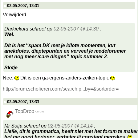
02-05-2007, 13:31
Verwijderd
Darkiekurd schreef op
02-05-2007 @ 14:30
:
Wel.
Dit is het ''spam DK met je idiote momenten, kut
anekdotes, dieptepunten en verveel je medeforumer
met nog meer /care dingen''-topic nummer 2.
Slotje.
Nee.
Dit is een ga-ergens-anders-zeiken-topic
http://forum.scholieren.com/search.p...by=&sortorder=
02-05-2007, 13:33
TopDrop
Mr Soija schreef op
02-05-2007 @ 14:14
:
Liefie, dit is grammatica, heeft niet met het forum te make
het me goed herinner, verbeter jij constant menskes.