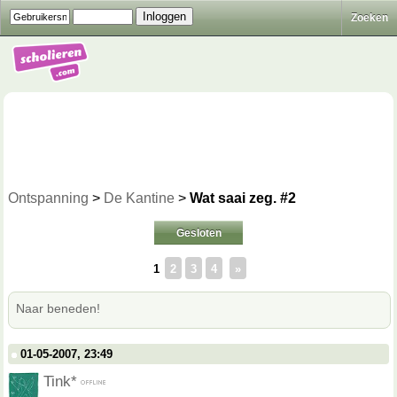
Zoeken
Ontspanning
>
De Kantine
>
Wat saai zeg. #2
Gesloten
1
2
3
4
»
Naar beneden!
01-05-2007, 23:49
Tink*