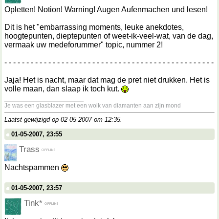
Opletten! Notion! Warning! Augen Aufenmachen und lesen!
Dit is het "embarrassing moments, leuke anekdotes,
hoogtepunten, dieptepunten of weet-ik-veel-wat, van de dag,
vermaak uw medeforummer" topic, nummer 2!
- - - - - - - - - - - - - - - - - - - - - - - - - - - - - - - - - - - - - - - - - - - - - - - -
Jaja! Het is nacht, maar dat mag de pret niet drukken. Het is
volle maan, dan slaap ik toch kut.
__________________
Je was een glasblazer met een wolk van diamanten aan zijn mond
Laatst gewijzigd op 02-05-2007 om
12:35
.
01-05-2007, 23:55
Trass
Nachtspammen
01-05-2007, 23:57
Tink*