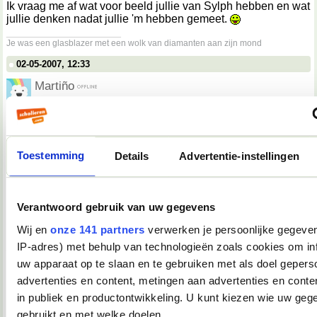
Ik vraag me af wat voor beeld jullie van Sylph hebben en wat
jullie denken nadat jullie 'm hebben gemeet.
__________________
Je was een glasblazer met een wolk van diamanten aan zijn mond
02-05-2007, 12:33
Martiño
Darkiekurd schreef op
02-05-2007 @ 13:30
:
Spamtopic.
Niet.
Toestemming
Details
Advertentie-instellingen
Dit is het "embarrassing moments, leuke anekdotes,
hoogtepunten, dieptepunten of weet-ik-veel-wat, van de dag,
vermaak uw medeforummer" topic, nummer 2!
Verantwoord gebruik van uw gegevens
Wij en
onze 141 partners
verwerken je persoonlijke gegeven
Dit had dus eigenlijk in de eerste post gemoeten.
__________________
IP-adres) met behulp van technologieën zoals cookies om in
you're not my demographic
uw apparaat op te slaan en te gebruiken met als doel gepers
02-05-2007, 12:36
advertenties en content, metingen aan advertenties en conten
in publiek en productontwikkeling. U kunt kiezen wie uw geg
Tink*
gebruikt en met welke doelen.