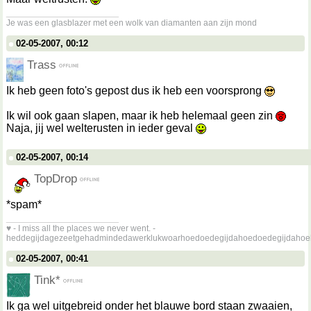
__________________
Je was een glasblazer met een wolk van diamanten aan zijn mond
02-05-2007, 00:12
Trass
Ik heb geen foto's gepost dus ik heb een voorsprong
Ik wil ook gaan slapen, maar ik heb helemaal geen zin
Naja, jij wel welterusten in ieder geval
02-05-2007, 00:14
TopDrop
*spam*
__________________
♥ - I miss all the places we never went. -
heddegijdagezeetgehadmindedawerklukwoarhoedoedegijdahoedoedegijdahoe
02-05-2007, 00:41
Tink*
Ik ga wel uitgebreid onder het blauwe bord staan zwaaien,