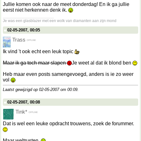
Jullie komen ook naar de meet donderdag! En ik ga jullie
eerst niet herkennen denk ik.
__________________
Je was een glasblazer met een wolk van diamanten aan zijn mond
02-05-2007, 00:05
Trass
Ik vind 't ook echt een leuk topic
Maar ik ga toch maar slapen
Je weet al dat ik blond ben
Heb maar even posts samengevoegd, anders is ie zo weer
vol
Laatst gewijzigd op 02-05-2007 om
00:09
.
02-05-2007, 00:08
Tink*
Dat is wel een leuke opdracht trouwens, zoek de forummer.
Maar weltrusten.