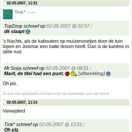
02-05-2007, 11:51
Tink*
TopDrop schreef op
02-05-2007 @ 02:57
:
dk slaapt
's Nachts, als de kabouters op muizenvoetjes door de tuin
lopen en Josimar een natte droom heeft. Dan is de kantine in
stille rust.
Mr Soija schreef op
02-05-2007 @ 08:51
:
Marit, de titel had een punt.
[afbeelding]
Oh plz.
__________________
Je was een glasblazer met een wolk van diamanten aan zijn mond
02-05-2007, 11:53
Verwijderd
Tink* schreef op
02-05-2007 @ 12:51
:
Oh plz.