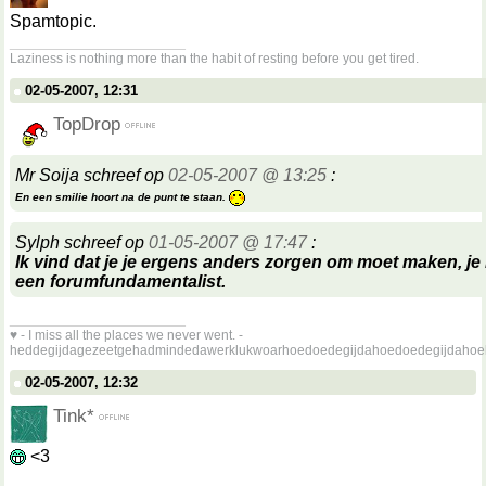
Spamtopic.
__________________
Laziness is nothing more than the habit of resting before you get tired.
02-05-2007, 12:31
TopDrop
Mr Soija schreef op
02-05-2007 @ 13:25
:
En een smilie hoort na de punt te staan.
Sylph schreef op
01-05-2007 @ 17:47
:
Ik vind dat je je ergens anders zorgen om moet maken, je l
een forumfundamentalist.
__________________
♥ - I miss all the places we never went. -
heddegijdagezeetgehadmindedawerklukwoarhoedoedegijdahoedoedegijdahoe
02-05-2007, 12:32
Tink*
<3