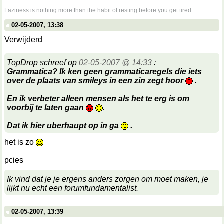
__________________
Laziness is nothing more than the habit of resting before you get tired.
02-05-2007, 13:38
Verwijderd
TopDrop schreef op
02-05-2007 @ 14:33
:
Grammatica? Ik ken geen grammaticaregels die iets
over de plaats van smileys in een zin zegt hoor
.
En ik verbeter alleen mensen als het te erg is om
voorbij te laten gaan
.
Dat ik hier uberhaupt op in ga
.
het is zo
pcies
Ik vind dat je je ergens anders zorgen om moet maken, je
lijkt nu echt een forumfundamentalist.
02-05-2007, 13:39