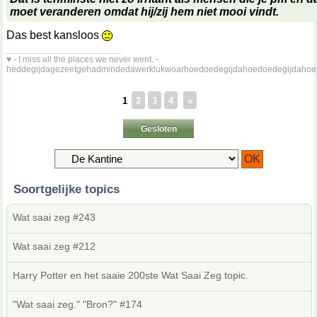
moet veranderen omdat hij/zij hem niet mooi vindt.
Das best kansloos
__________________
♥ - I miss all the places we never went. -
heddegijdagezeetgehadmindedawerklukwoarhoedoedegijdahoedoedegijdahoe
1
2
3
4
»
Gesloten
Soortgelijke topics
Wat saai zeg #243
Wat saai zeg #212
Harry Potter en het saaie 200ste Wat Saai Zeg topic.
"Wat saai zeg." "Bron?" #174