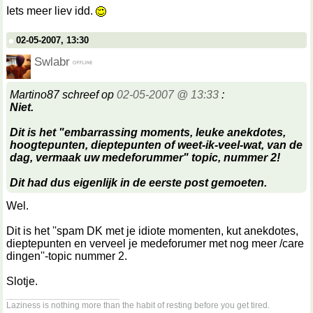
Iets meer liev idd.
02-05-2007, 13:30
Swlabr
Martino87 schreef op
02-05-2007 @ 13:33
:
Niet.
Dit is het "embarrassing moments, leuke anekdotes,
hoogtepunten, dieptepunten of weet-ik-veel-wat, van de
dag, vermaak uw medeforummer" topic, nummer 2!
Dit had dus eigenlijk in de eerste post gemoeten.
Wel.
Dit is het ''spam DK met je idiote momenten, kut anekdotes,
dieptepunten en verveel je medeforumer met nog meer /care
dingen''-topic nummer 2.
Slotje.
__________________
Laziness is nothing more than the habit of resting before you get tired.