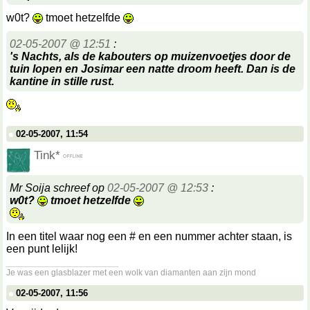
w0t?
tmoet hetzelfde
02-05-2007 @ 12:51
:
's Nachts, als de kabouters op muizenvoetjes door de
tuin lopen en Josimar een natte droom heeft. Dan is de
kantine in stille rust.
02-05-2007, 11:54
Tink*
Mr Soija schreef op
02-05-2007 @ 12:53
:
w0t?
tmoet hetzelfde
In een titel waar nog een # en een nummer achter staan, is
een punt lelijk!
__________________
Je was een glasblazer met een wolk van diamanten aan zijn mond
02-05-2007, 11:56