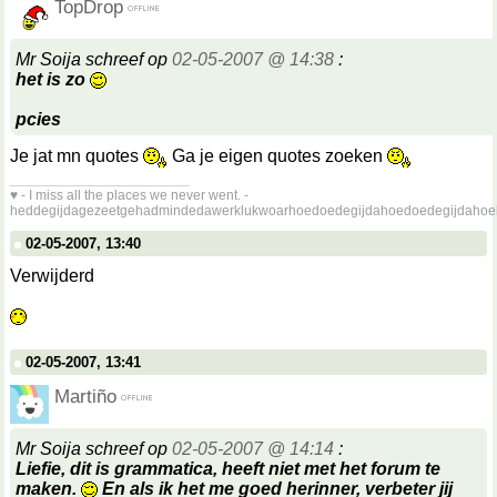
TopDrop
Mr Soija schreef op
02-05-2007 @ 14:38
:
het is zo
pcies
Je jat mn quotes
Ga je eigen quotes zoeken
__________________
♥ - I miss all the places we never went. -
heddegijdagezeetgehadmindedawerklukwoarhoedoedegijdahoedoedegijdahoe
02-05-2007, 13:40
Verwijderd
02-05-2007, 13:41
Martiño
Mr Soija schreef op
02-05-2007 @ 14:14
:
Liefie, dit is grammatica, heeft niet met het forum te
maken.
En als ik het me goed herinner, verbeter jij