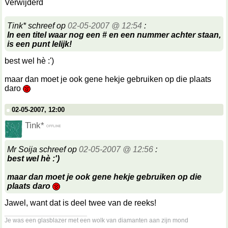
Verwijderd
Tink* schreef op
02-05-2007 @ 12:54
:
In een titel waar nog een # en een nummer achter staan,
is een punt lelijk!
best wel hè :')
maar dan moet je ook gene hekje gebruiken op die plaats
daro
02-05-2007, 12:00
Tink*
Mr Soija schreef op
02-05-2007 @ 12:56
:
best wel hè :')
maar dan moet je ook gene hekje gebruiken op die
plaats daro
Jawel, want dat is deel twee van de reeks!
__________________
Je was een glasblazer met een wolk van diamanten aan zijn mond