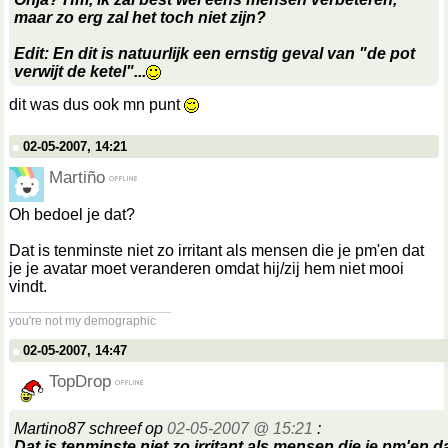
maar zo erg zal het toch niet zijn?
Edit: En dit is natuurlijk een ernstig geval van "de pot
verwijt de ketel"...
dit was dus ook mn punt
02-05-2007, 14:21
Martiño
Oh bedoel je dat?
Dat is tenminste niet zo irritant als mensen die je pm'en dat
je je avatar moet veranderen omdat hij/zij hem niet mooi
vindt.
__________________
you're not my demographic
02-05-2007, 14:47
TopDrop
Martino87 schreef op
02-05-2007 @ 15:21
:
Dat is tenminste niet zo irritant als mensen die je pm'en da