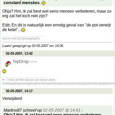
constant menskes.
Ohja? Hm, ik zal best wel eens mensen verbeteren, maar zo
erg zal het toch niet zijn?
Edit: En dit is natuurlijk een ernstig geval van "de pot verwijt
de ketel"...
__________________
you're not my demographic
Laatst gewijzigd op 02-05-2007 om
14:06
.
02-05-2007, 13:42
TopDrop
__________________
♥ - I miss all the places we never went. -
heddegijdagezeetgehadmindedawerklukwoarhoedoedegijdahoedoedegijdahoe
02-05-2007, 14:17
Verwijderd
Martino87 schreef op
02-05-2007 @ 14:41
:
Ohja? Hm, ik zal best wel eens mensen verbeteren,