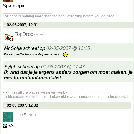
Spamtopic.
__________________
Laziness is nothing more than the habit of resting before you get tired.
02-05-2007, 12:31
TopDrop
Mr Soija schreef op
02-05-2007 @ 13:25
:
En een smilie hoort na de punt te staan.
Sylph schreef op
01-05-2007 @ 17:47
:
Ik vind dat je je ergens anders zorgen om moet maken, je l
een forumfundamentalist.
__________________
♥ - I miss all the places we never went. -
heddegijdagezeetgehadmindedawerklukwoarhoedoedegijdahoedoedegijdahoe
02-05-2007, 12:32
Tink*
<3