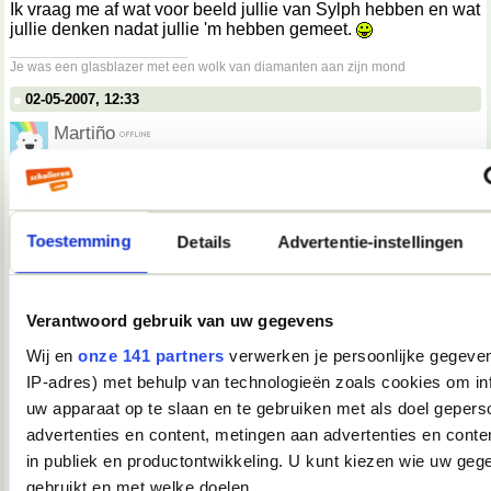
Ik vraag me af wat voor beeld jullie van Sylph hebben en wat
jullie denken nadat jullie 'm hebben gemeet.
__________________
Je was een glasblazer met een wolk van diamanten aan zijn mond
02-05-2007, 12:33
Martiño
Darkiekurd schreef op
02-05-2007 @ 13:30
:
Spamtopic.
Niet.
Toestemming
Details
Advertentie-instellingen
Dit is het "embarrassing moments, leuke anekdotes,
hoogtepunten, dieptepunten of weet-ik-veel-wat, van de dag,
vermaak uw medeforummer" topic, nummer 2!
Verantwoord gebruik van uw gegevens
Wij en
onze 141 partners
verwerken je persoonlijke gegeven
Dit had dus eigenlijk in de eerste post gemoeten.
__________________
IP-adres) met behulp van technologieën zoals cookies om in
you're not my demographic
uw apparaat op te slaan en te gebruiken met als doel gepers
02-05-2007, 12:36
advertenties en content, metingen aan advertenties en conten
in publiek en productontwikkeling. U kunt kiezen wie uw geg
Tink*
gebruikt en met welke doelen.