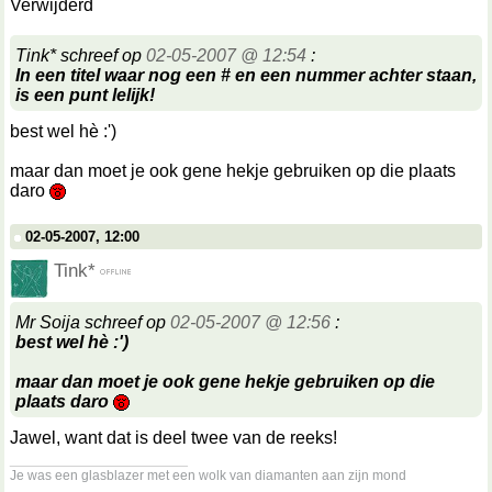
Verwijderd
Tink* schreef op
02-05-2007 @ 12:54
:
In een titel waar nog een # en een nummer achter staan,
is een punt lelijk!
best wel hè :')
maar dan moet je ook gene hekje gebruiken op die plaats
daro
02-05-2007, 12:00
Tink*
Mr Soija schreef op
02-05-2007 @ 12:56
:
best wel hè :')
maar dan moet je ook gene hekje gebruiken op die
plaats daro
Jawel, want dat is deel twee van de reeks!
__________________
Je was een glasblazer met een wolk van diamanten aan zijn mond