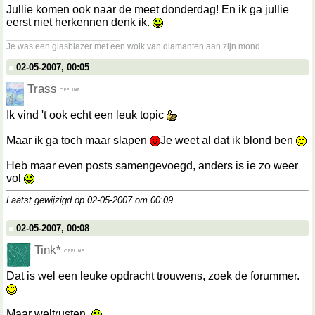
Jullie komen ook naar de meet donderdag! En ik ga jullie
eerst niet herkennen denk ik.
__________________
Je was een glasblazer met een wolk van diamanten aan zijn mond
02-05-2007, 00:05
Trass
Ik vind 't ook echt een leuk topic
Maar ik ga toch maar slapen
Je weet al dat ik blond ben
Heb maar even posts samengevoegd, anders is ie zo weer
vol
Laatst gewijzigd op 02-05-2007 om
00:09
.
02-05-2007, 00:08
Tink*
Dat is wel een leuke opdracht trouwens, zoek de forummer.
Maar weltrusten.