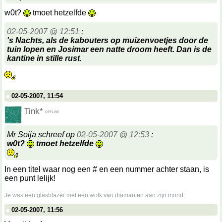
w0t?
tmoet hetzelfde
02-05-2007 @ 12:51
:
's Nachts, als de kabouters op muizenvoetjes door de
tuin lopen en Josimar een natte droom heeft. Dan is de
kantine in stille rust.
02-05-2007, 11:54
Tink*
Mr Soija schreef op
02-05-2007 @ 12:53
:
w0t?
tmoet hetzelfde
In een titel waar nog een # en een nummer achter staan, is
een punt lelijk!
__________________
Je was een glasblazer met een wolk van diamanten aan zijn mond
02-05-2007, 11:56