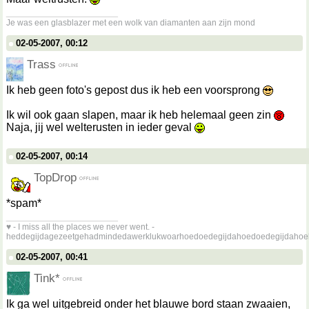
__________________
Je was een glasblazer met een wolk van diamanten aan zijn mond
02-05-2007, 00:12
Trass
Ik heb geen foto's gepost dus ik heb een voorsprong
Ik wil ook gaan slapen, maar ik heb helemaal geen zin
Naja, jij wel welterusten in ieder geval
02-05-2007, 00:14
TopDrop
*spam*
__________________
♥ - I miss all the places we never went. -
heddegijdagezeetgehadmindedawerklukwoarhoedoedegijdahoedoedegijdahoe
02-05-2007, 00:41
Tink*
Ik ga wel uitgebreid onder het blauwe bord staan zwaaien,