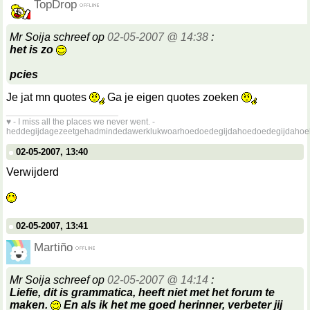
TopDrop
Mr Soija schreef op
02-05-2007 @ 14:38
:
het is zo
pcies
Je jat mn quotes
Ga je eigen quotes zoeken
__________________
♥ - I miss all the places we never went. -
heddegijdagezeetgehadmindedawerklukwoarhoedoedegijdahoedoedegijdahoe
02-05-2007, 13:40
Verwijderd
02-05-2007, 13:41
Martiño
Mr Soija schreef op
02-05-2007 @ 14:14
:
Liefie, dit is grammatica, heeft niet met het forum te
maken.
En als ik het me goed herinner, verbeter jij