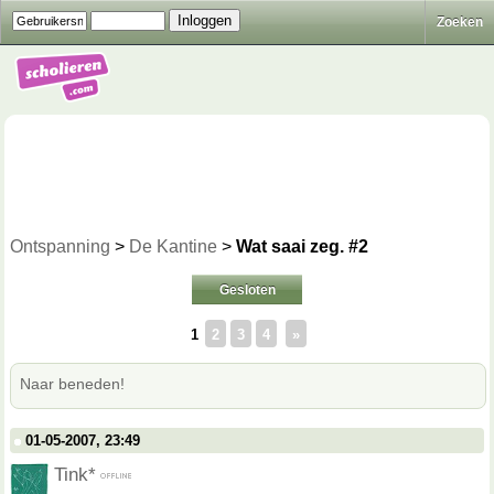
Zoeken
Ontspanning
>
De Kantine
>
Wat saai zeg. #2
Gesloten
1
2
3
4
»
Naar beneden!
01-05-2007, 23:49
Tink*