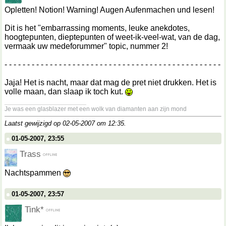
Opletten! Notion! Warning! Augen Aufenmachen und lesen!
Dit is het "embarrassing moments, leuke anekdotes,
hoogtepunten, dieptepunten of weet-ik-veel-wat, van de dag,
vermaak uw medeforummer" topic, nummer 2!
- - - - - - - - - - - - - - - - - - - - - - - - - - - - - - - - - - - - - - - - - - - - - - - -
Jaja! Het is nacht, maar dat mag de pret niet drukken. Het is
volle maan, dan slaap ik toch kut.
__________________
Je was een glasblazer met een wolk van diamanten aan zijn mond
Laatst gewijzigd op 02-05-2007 om
12:35
.
01-05-2007, 23:55
Trass
Nachtspammen
01-05-2007, 23:57
Tink*