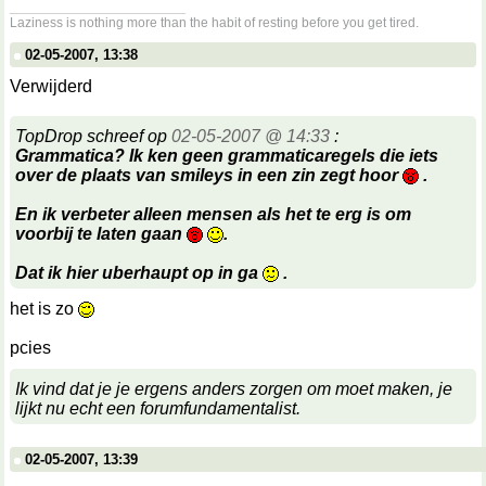
__________________
Laziness is nothing more than the habit of resting before you get tired.
02-05-2007, 13:38
Verwijderd
TopDrop schreef op
02-05-2007 @ 14:33
:
Grammatica? Ik ken geen grammaticaregels die iets
over de plaats van smileys in een zin zegt hoor
.
En ik verbeter alleen mensen als het te erg is om
voorbij te laten gaan
.
Dat ik hier uberhaupt op in ga
.
het is zo
pcies
Ik vind dat je je ergens anders zorgen om moet maken, je
lijkt nu echt een forumfundamentalist.
02-05-2007, 13:39