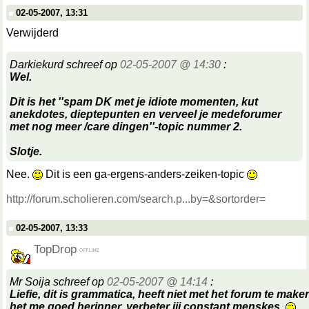
02-05-2007, 13:31
Verwijderd
Darkiekurd schreef op
02-05-2007 @ 14:30
:
Wel.
Dit is het ''spam DK met je idiote momenten, kut
anekdotes, dieptepunten en verveel je medeforumer
met nog meer /care dingen''-topic nummer 2.
Slotje.
Nee.
Dit is een ga-ergens-anders-zeiken-topic
http://forum.scholieren.com/search.p...by=&sortorder=
02-05-2007, 13:33
TopDrop
Mr Soija schreef op
02-05-2007 @ 14:14
:
Liefie, dit is grammatica, heeft niet met het forum te make
het me goed herinner, verbeter jij constant menskes.