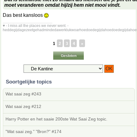
moet veranderen omdat hij/zij hem niet mooi vindt.
Das best kansloos
__________________
♥ - I miss all the places we never went. -
heddegijdagezeetgehadmindedawerklukwoarhoedoedegijdahoedoedegijdahoe
1
2
3
4
»
Gesloten
Soortgelijke topics
Wat saai zeg #243
Wat saai zeg #212
Harry Potter en het saaie 200ste Wat Saai Zeg topic.
"Wat saai zeg." "Bron?" #174