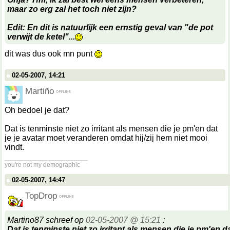
maar zo erg zal het toch niet zijn?
Edit: En dit is natuurlijk een ernstig geval van "de pot
verwijt de ketel"...
dit was dus ook mn punt
02-05-2007, 14:21
Martiño
Oh bedoel je dat?
Dat is tenminste niet zo irritant als mensen die je pm'en dat
je je avatar moet veranderen omdat hij/zij hem niet mooi
vindt.
__________________
you're not my demographic
02-05-2007, 14:47
TopDrop
Martino87 schreef op
02-05-2007 @ 15:21
:
Dat is tenminste niet zo irritant als mensen die je pm'en da