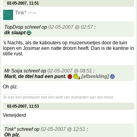
02-05-2007, 11:51
Tink*
TopDrop schreef op
02-05-2007 @ 02:57
:
dk slaapt
's Nachts, als de kabouters op muizenvoetjes door de tuin
lopen en Josimar een natte droom heeft. Dan is de kantine in
stille rust.
Mr Soija schreef op
02-05-2007 @ 08:51
:
Marit, de titel had een punt.
[afbeelding]
Oh plz.
__________________
Je was een glasblazer met een wolk van diamanten aan zijn mond
02-05-2007, 11:53
Verwijderd
Tink* schreef op
02-05-2007 @ 12:51
:
Oh plz.