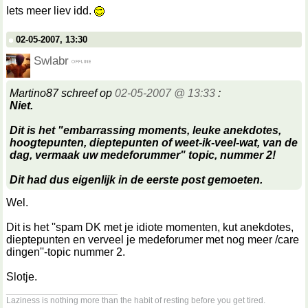
Iets meer liev idd.
02-05-2007, 13:30
Swlabr
Martino87 schreef op
02-05-2007 @ 13:33
:
Niet.
Dit is het "embarrassing moments, leuke anekdotes,
hoogtepunten, dieptepunten of weet-ik-veel-wat, van de
dag, vermaak uw medeforummer" topic, nummer 2!
Dit had dus eigenlijk in de eerste post gemoeten.
Wel.
Dit is het ''spam DK met je idiote momenten, kut anekdotes,
dieptepunten en verveel je medeforumer met nog meer /care
dingen''-topic nummer 2.
Slotje.
__________________
Laziness is nothing more than the habit of resting before you get tired.