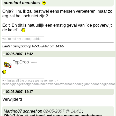
constant menskes.
Ohja? Hm, ik zal best wel eens mensen verbeteren, maar zo
erg zal het toch niet zijn?
Edit: En dit is natuurlijk een ernstig geval van "de pot verwijt
de ketel"...
__________________
you're not my demographic
Laatst gewijzigd op 02-05-2007 om
14:06
.
02-05-2007, 13:42
TopDrop
__________________
♥ - I miss all the places we never went. -
heddegijdagezeetgehadmindedawerklukwoarhoedoedegijdahoedoedegijdahoe
02-05-2007, 14:17
Verwijderd
Martino87 schreef op
02-05-2007 @ 14:41
:
Ohja? Hm, ik zal best wel eens mensen verbeteren,