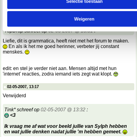
Selectie toestaan
We werken samen met
67 derden
die uw gegevens kunnen 
02-05-2007, 13:14
en verwerken.
Verwijderd
Weigeren
TopDrop schreef op
02-05-2007 @ 13:31
:
Liefie, dit is grammatica, heeft niet met het forum te maken.
En als ik het me goed herinner, verbeter jij constant
menskes.
edit: en stel je verder niet aan. Mensen altijd met hun
'internet' reacties, zodra iemand iets zegt wat klopt.
02-05-2007, 13:17
Verwijderd
Tink* schreef op
02-05-2007 @ 13:32
:
<3
Ik vraag me af wat voor beeld jullie van Sylph hebben
en wat jullie denken nadat jullie 'm hebben gemeet.