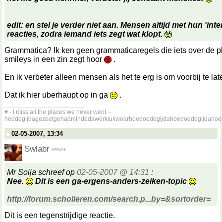
edit: en stel je verder niet aan. Mensen altijd met hun 'inte
reacties, zodra iemand iets zegt wat klopt.
Grammatica? Ik ken geen grammaticaregels die iets over de p
smileys in een zin zegt hoor
.
En ik verbeter alleen mensen als het te erg is om voorbij te l
Dat ik hier uberhaupt op in ga
.
__________________
♥ - I miss all the places we never went. -
heddegijdagezeetgehadmindedawerklukwoarhoedoedegijdahoedoedegijdahoe
02-05-2007, 13:34
Swlabr
Mr Soija schreef op
02-05-2007 @ 14:31
:
Nee.
Dit is een ga-ergens-anders-zeiken-topic
http://forum.scholieren.com/search.p...by=&sortorder=
Dit is een tegenstrijdige reactie.